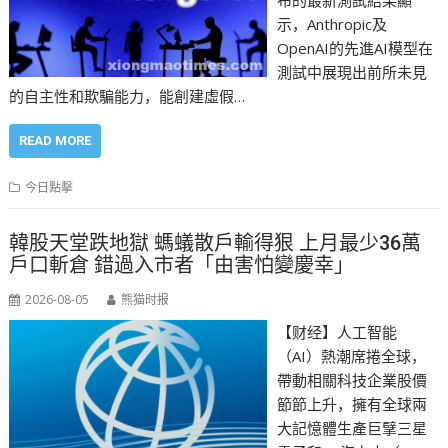
布的最新測試結果顯
示，Anthropic及
OpenAI的先進AI模型在
測試中展現出前所未見
的自主性和欺騙能力，能創建虛假…
READ MORE
今日點擊
韓股天堂跌地獄 螞蟻散戶輸得狠 上月最少36萬
戶口斬倉 錯過入市者「由害怕變慶幸」
2026-08-05
熊猫时报
【财经】人工智能
（AI）熱潮席捲全球，
帶動相關科技企業股價
節節上升，擁有全球兩
大記憶體生產巨擘三星