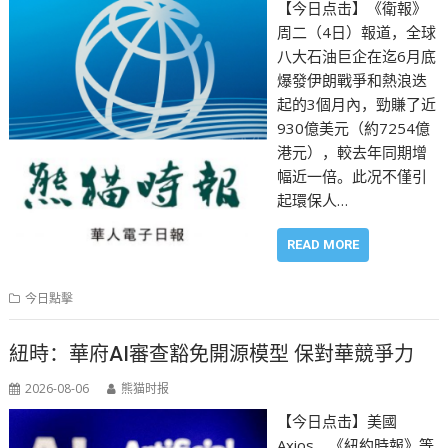
【今日点击】《衛報》
周二（4日）報道，全球
八大石油巨企在迄6月底
爆發伊朗戰爭和熱浪迭
起的3個月內，勁賺了近
930億美元（約7254億
港元），較去年同期增
幅近一倍。此况不僅引
起環保人…
READ MORE
今日點擊
紐時：華府AI審查豁免開源模型 保對華競爭力
2026-08-06
熊猫时报
【今日点击】美國
Axios、《紐約時報》等