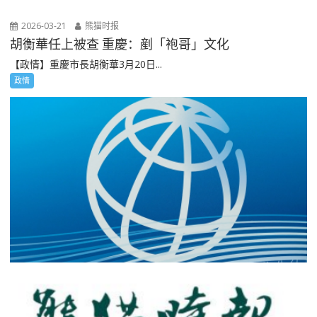
2026-03-21
熊猫时报
胡衡華任上被查 重慶：剷「袍哥」文化
【政情】重慶市長胡衡華3月20日...
政情