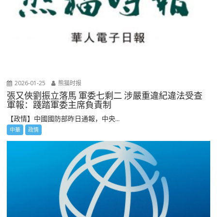
2026-01-25
熊猫时报
張又俠劉振立落馬 軍委七剩二 涉嚴重違紀違法受查
軍報：踐踏軍委主席負責制
【政情】中國國防部昨日通報，中央...
中華
政情