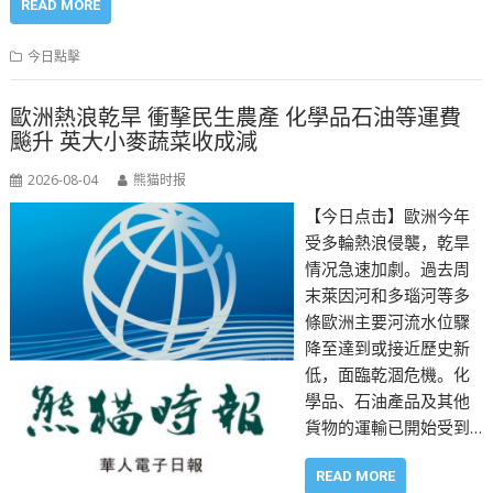
READ MORE
今日點擊
歐洲熱浪乾旱 衝擊民生農產 化學品石油等運費
飈升 英大小麥蔬菜收成減
2026-08-04
熊猫时报
【今日点击】歐洲今年
受多輪熱浪侵襲，乾旱
情况急速加劇。過去周
末萊因河和多瑙河等多
條歐洲主要河流水位驟
降至達到或接近歷史新
低，面臨乾涸危機。化
學品、石油產品及其他
貨物的運輸已開始受到…
READ MORE