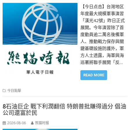
【今日点击】台灣地区
年度最大規模軍事演習
「漢光42號」昨日正式
展開。今年演習除了首
度動員逾二萬名後備軍
人、推動戰力保存與關
鍵基礎設施防護外，軍
方人士透露，海軍與海
巡署將聯手展開「反…
READ MORE
今日點擊
8石油巨企 戰下利潤翻倍 特朗普批賺得過分 倡油
公司還富於民
2026-08-06
熊猫时报