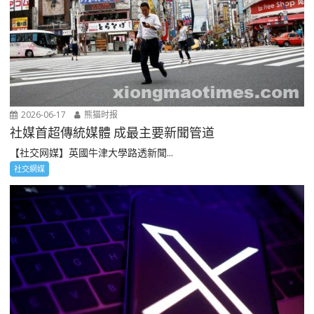
2026-06-17
熊猫时报
社媒首超傳統媒體 成最主要新聞管道
【社交网媒】英國牛津大學路透新聞...
社交網媒