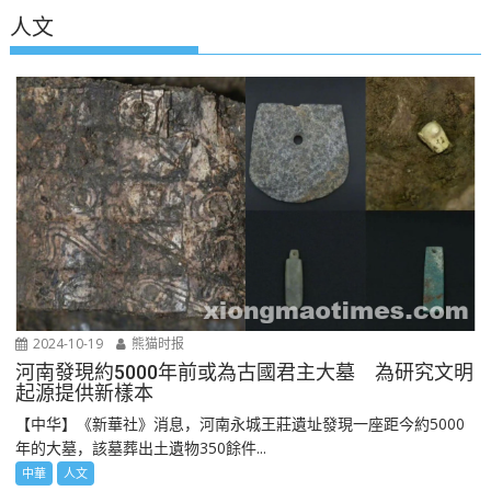
人文
2024-10-19
熊猫时报
河南發現約5000年前或為古國君主大墓 為研究文明
起源提供新樣本
【中华】《新華社》消息，河南永城王莊遺址發現一座距今約5000
年的大墓，該墓葬出土遺物350餘件...
中華
人文