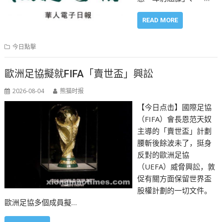
READ MORE
今日點擊
歐洲足協擬就FIFA「賣世盃」興訟
2026-08-04
熊猫时报
【今日点击】國際足協
（FIFA）會長恩范天奴
主導的「賣世盃」計劃
腰斬後餘波未了，挺身
反對的歐洲足協
（UEFA）威脅興訟，敦
促有關方面保留世界盃
股權計劃的一切文件。
歐洲足協多個成員擬…