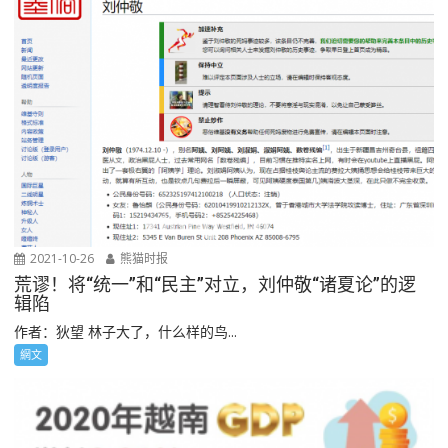
2021-10-26
熊猫时报
荒谬！将“统一”和“民主”对立，刘仲敬“诸夏论”的逻
辑陷
作者：狄望 林子大了，什么样的鸟...
網文