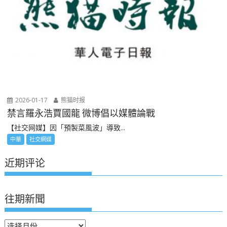
2026-01-17
熊猫时报
禁言羅永浩賈國龍 微博倡以媒體論戰
【社交网媒】因「預製菜風波」導致...
中華
社交網媒
近期评论
往期新聞
往