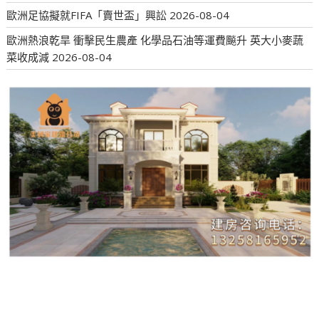
歐洲足協擬就FIFA「賣世盃」興訟
2026-08-04
歐洲熱浪乾旱 衝擊民生農產 化學品石油等運費飈升 英大小麥蔬
菜收成減
2026-08-04