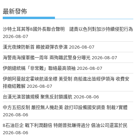
最新發佈
沙特土耳其等8國外長聯合聲明 譴責以色列對加沙持續侵犯行為
2026-08-07
漢光夜練防斬首 賴披避彈衣參演
2026-08-07
海警南海撞軍艦一周年 兩殉職武警身分曝光
2026-08-07
伊朗總統稱「非常難」聯絡最高領袖
2026-08-07
伊朗阿曼敲定霍峽航道坐標 美受制 商船進出皆經伊領海 收費安
排癥結難解
2026-08-07
台漢光演習擴規模 聚焦反封鎖護航
2026-08-06
中方五招反制 嚴控無人機赴美 啟打印設備國安調查 制裁7實體
2026-08-06
8石油巨企 戰下利潤翻倍 特朗普批賺得過分 倡油公司還富於民
2026-08-06