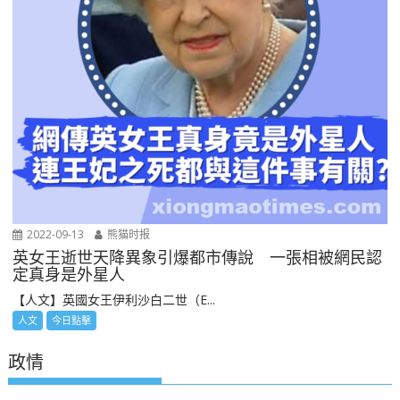
2022-09-13
熊猫时报
英女王逝世天降異象引爆都市傳說 一張相被網民認
定真身是外星人
【人文】英國女王伊利沙白二世（E...
人文
今日點擊
政情