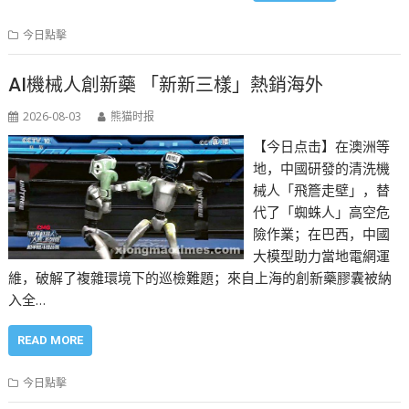
今日點擊
AI機械人創新藥 「新新三樣」熱銷海外
2026-08-03
熊猫时报
【今日点击】在澳洲等
地，中國研發的清洗機
械人「飛簷走壁」，替
代了「蜘蛛人」高空危
險作業；在巴西，中國
大模型助力當地電網運
維，破解了複雜環境下的巡檢難題；來自上海的創新藥膠囊被納
入全…
READ MORE
今日點擊