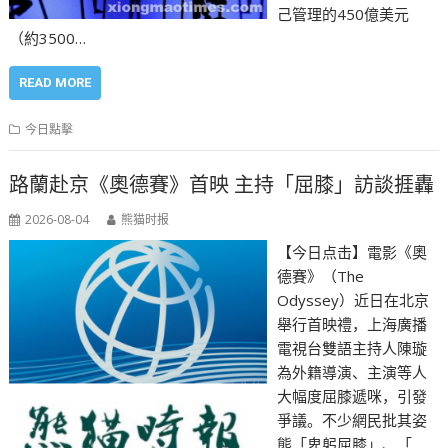
己管理的450億美元
（約3500…
READ MORE
今日點擊
路蘭赴京《奧德賽》首映 主持「屈膝」訪談捱轟
2026-08-04
熊猫时报
【今日点击】電影《奧
德賽》（The
Odyssey）近日在北京
舉行首映禮，上海廣播
電視台雙語主持人陳璇
為外籍導演、主演等人
大幅度屈膝遞咪，引發
爭議。不少網民批其姿
態「卑躬屈膝」、「…