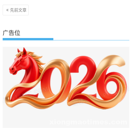
文
先前文章
章
导
航
广告位