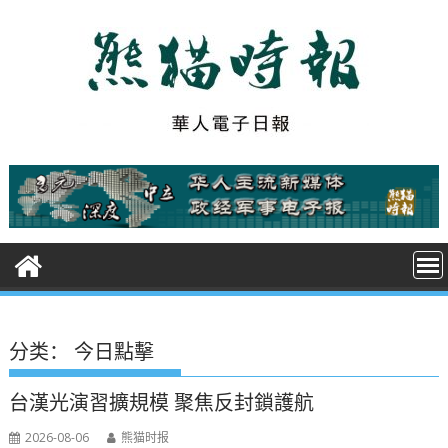
S
k
i
p
t
o
c
o
n
t
e
n
t
分类：
今日點擊
台漢光演習擴規模 聚焦反封鎖護航
2026-08-06
熊猫时报