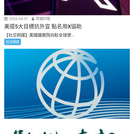
2026-04-01
熊猫时报
美提5大目標抗外宣 點名用X協助
【社交网媒】美國國務院向駐全球使...
社交網媒