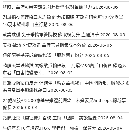
紐時：華府AI審查豁免開源模型 保對華競爭力
2026-08-06
測試揭AI代理扮真人詐騙 能力超預期 英政府研究所122次測試
10現未經批准自主行動
2026-08-06
就業求穩 尖子爭讀軍警院校 錄取線急升 直逼清華
2026-08-05
美擬關5駐外使領館 華府官員稱無成本效益
2026-08-05
伊朗阿曼將達成霍峽協議 「服務費」均分
2026-08-05
韓股天堂跌地獄 螞蟻散戶輸得狠 上月最少36萬戶口斬倉 錯過入
市者「由害怕變慶幸」
2026-08-05
日新版防衛白皮書 倡結伴「應對華挑戰」 中國國防部：賊喊捉賊
為自身軍事鬆綁找藉口
2026-08-05
24歲AI股神3500億基金婚禮前爆倉 未婚妻是Anthropic總裁幕
僚長
2026-08-04
路蘭赴京《奧德賽》首映 主持「屈膝」訪談捱轟
2026-08-04
牛蛙產業10年增速318% 學者倡「強檢」保質素
2026-08-04