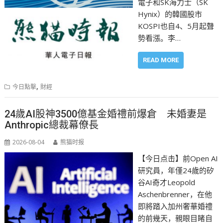
電子和SK海力士（SK
Hynix）的韓國股市
KOSPI也自4、5月起聲
勢看漲。李…
READ MORE
,
今日點擊
財經
24歲AI股神3500億基金婚禮前爆倉 未婚妻是
Anthropic總裁幕僚長
2026-08-04
熊猫时报
【今日点击】前Open AI
研究員，年僅24歲的矽
谷AI奇才Leopold
Aschenbrenner，在他
即將踏入加州奢華婚禮
的前幾天，親眼目睹自