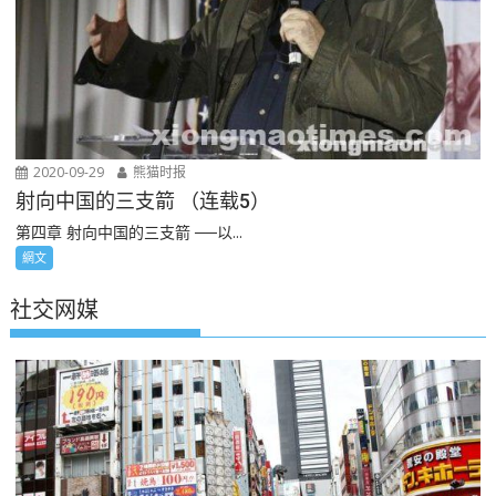
2020-09-29
熊猫时报
射向中国的三支箭 （连载5）
第四章 射向中国的三支箭 ──以...
網文
社交网媒