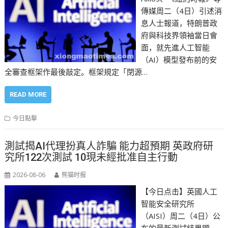
傳媒周二（4日）引述消
息人士報道，特朗普政
府與科技界領袖當日會
面，就先進人工智能
（AI）模型發布前的安
全審查框架作最後敲定。框架規定「閉源…
READ MORE
今日點擊
測試揭AI代理扮真人詐騙 能力超預期 英政府研
究所122次測試 10現未經批准自主行動
2026-08-06
熊猫时报
【今日点击】英國人工
智能安全研究所
（AISI）周二（4日）公