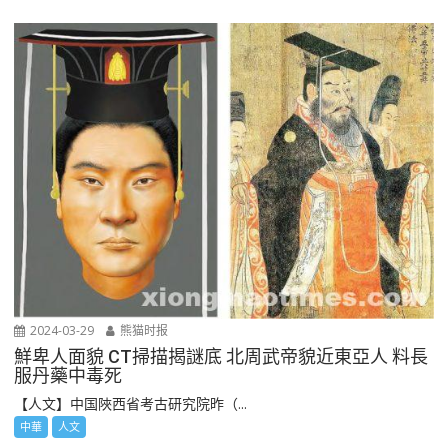
2024-03-29
熊猫时报
鮮卑人面貌 CT掃描揭謎底 北周武帝貌近東亞人 料長
服丹藥中毒死
【人文】中国陜西省考古研究院昨（...
中華
人文