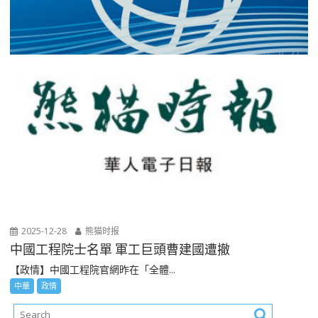
2025-12-28
熊猫时报
中國工程院士名單 軍工巨頭曹建國遭撤
【政情】中國工程院官網昨在「全體...
中華
政情