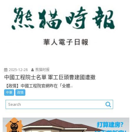
2025-12-28
熊猫时报
中國工程院士名單 軍工巨頭曹建國遭撤
【政情】中國工程院官網昨在「全體...
中華
政情