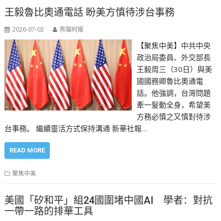
王毅魯比奧通電話 盼美方慎待涉台事務
2026-07-02
熊猫时报
【聚焦中美】中共中央
政治局委員、外交部長
王毅周三（30日）與美
國國務卿魯比奧通電
話。他強調，台灣問題
牽一髮動全身，希望美
方務必慎之又慎對待涉
台事務。 繼續靈活方式保持溝通 新華社報…
READ MORE
聚焦中美
美國「矽和平」組24國圍堵中國AI 學者：對抗
一帶一路的排華工具