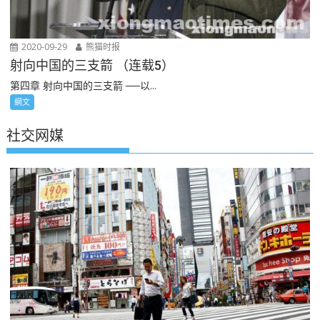
2020-09-29
熊猫时报
射向中国的三支箭 （连载5）
第四章 射向中国的三支箭 ──以...
網文
社交网媒