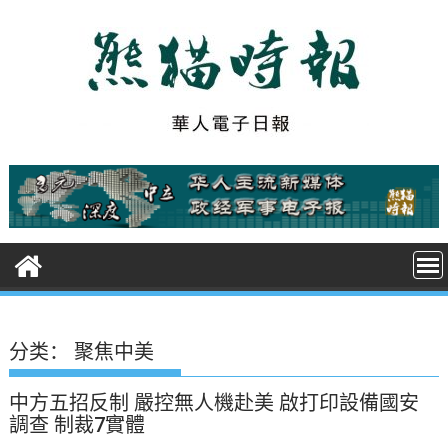
S
k
i
p
t
o
c
o
n
t
e
n
t
分类：
聚焦中美
中方五招反制 嚴控無人機赴美 啟打印設備國安
調查 制裁7實體