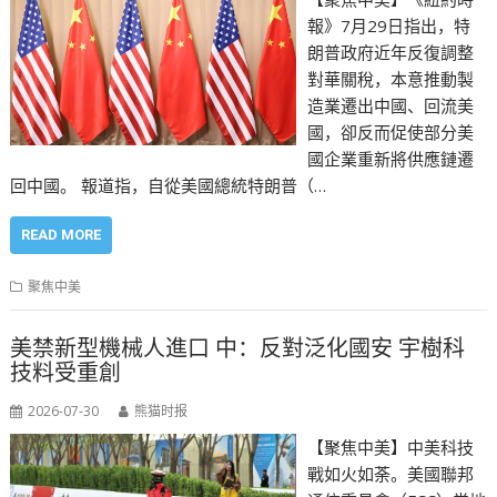
報》7月29日指出，特
朗普政府近年反復調整
對華關稅，本意推動製
造業遷出中國、回流美
國，卻反而促使部分美
國企業重新將供應鏈遷
回中國。 報道指，自從美國總統特朗普（…
READ MORE
聚焦中美
美禁新型機械人進口 中：反對泛化國安 宇樹科
技料受重創
2026-07-30
熊猫时报
【聚焦中美】中美科技
戰如火如荼。美國聯邦