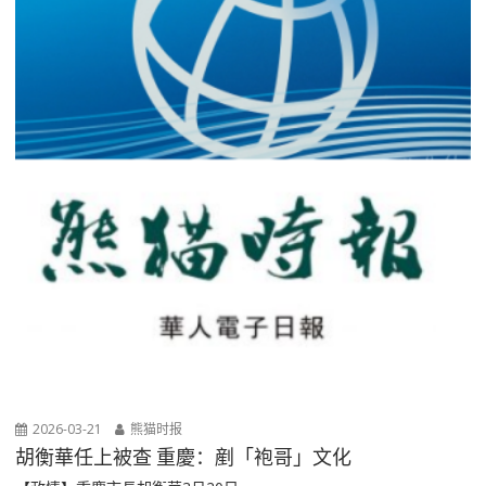
2026-03-21
熊猫时报
胡衡華任上被查 重慶：剷「袍哥」文化