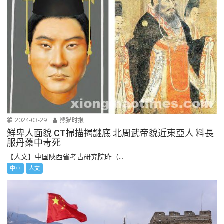
2024-03-29
熊猫时报
鮮卑人面貌 CT掃描揭謎底 北周武帝貌近東亞人 料長
服丹藥中毒死
【人文】中国陜西省考古研究院昨（...
中華
人文