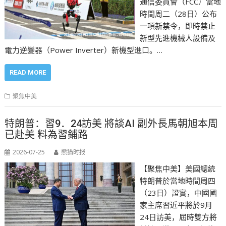
通信委員會（FCC）當地
時間周二（28日）公布
一項新禁令，即時禁止
新型先進機械人設備及
電力逆變器（Power Inverter）新機型進口。…
READ MORE
聚焦中美
特朗普：習9．24訪美 將談AI 副外長馬朝旭本周
已赴美 料為習鋪路
2026-07-25
熊猫时报
【聚焦中美】美國總統
特朗普於當地時間周四
（23日）證實，中國國
家主席習近平將於9月
24日訪美，屆時雙方將