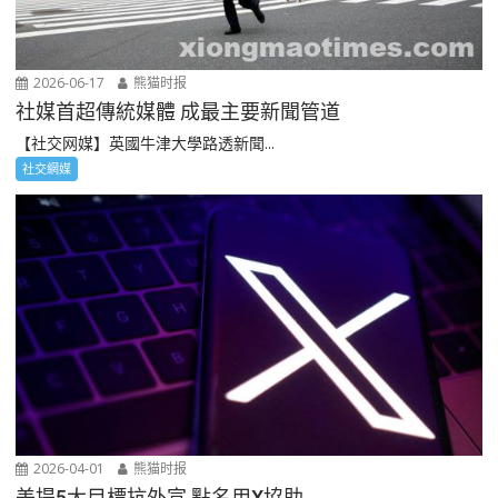
2026-06-17
熊猫时报
社媒首超傳統媒體 成最主要新聞管道
【社交网媒】英國牛津大學路透新聞...
社交網媒
2026-04-01
熊猫时报
美提5大目標抗外宣 點名用X協助