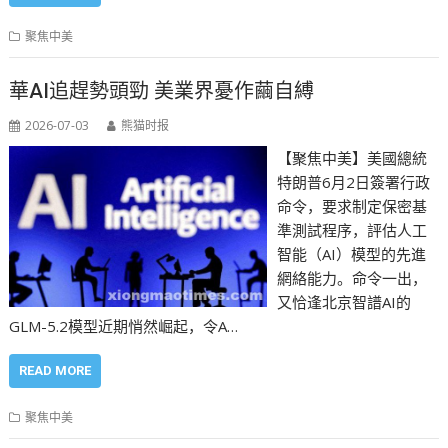
聚焦中美
華AI追趕勢頭勁 美業界憂作繭自縛
2026-07-03
熊猫时报
【聚焦中美】美國總統
特朗普6月2日簽署行政
命令，要求制定保密基
準測試程序，評估人工
智能（AI）模型的先進
網絡能力。命令一出，
又恰逢北京智譜AI的
GLM-5.2模型近期悄然崛起，令A…
READ MORE
聚焦中美