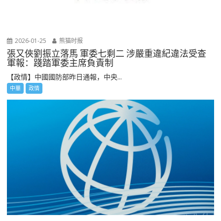
2026-01-25
熊猫时报
張又俠劉振立落馬 軍委七剩二 涉嚴重違紀違法受查
軍報：踐踏軍委主席負責制
【政情】中國國防部昨日通報，中央...
中華
政情