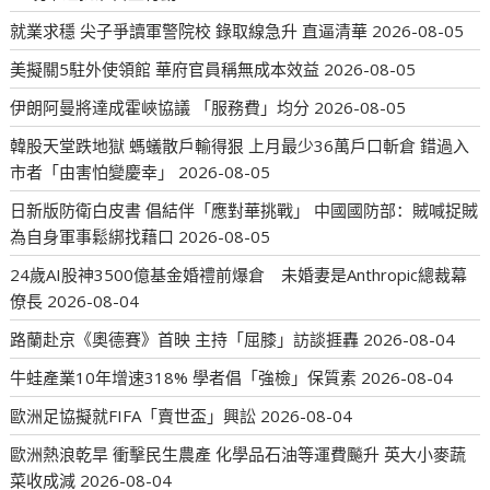
就業求穩 尖子爭讀軍警院校 錄取線急升 直逼清華
2026-08-05
美擬關5駐外使領館 華府官員稱無成本效益
2026-08-05
伊朗阿曼將達成霍峽協議 「服務費」均分
2026-08-05
韓股天堂跌地獄 螞蟻散戶輸得狠 上月最少36萬戶口斬倉 錯過入
市者「由害怕變慶幸」
2026-08-05
日新版防衛白皮書 倡結伴「應對華挑戰」 中國國防部：賊喊捉賊
為自身軍事鬆綁找藉口
2026-08-05
24歲AI股神3500億基金婚禮前爆倉 未婚妻是Anthropic總裁幕
僚長
2026-08-04
路蘭赴京《奧德賽》首映 主持「屈膝」訪談捱轟
2026-08-04
牛蛙產業10年增速318% 學者倡「強檢」保質素
2026-08-04
歐洲足協擬就FIFA「賣世盃」興訟
2026-08-04
歐洲熱浪乾旱 衝擊民生農產 化學品石油等運費飈升 英大小麥蔬
菜收成減
2026-08-04