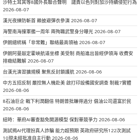
沙特土耳其等8國外長聯合聲明 譴責以色列對加沙持續侵犯行為
2026-08-07
漢光夜練防斬首 賴披避彈衣參演
2026-08-07
海警南海撞軍艦一周年 兩殉職武警身分曝光
2026-08-07
伊朗總統稱「非常難」聯絡最高領袖
2026-08-07
伊朗阿曼敲定霍峽航道坐標 美受制 商船進出皆經伊領海 收費安
排癥結難解
2026-08-07
台漢光演習擴規模 聚焦反封鎖護航
2026-08-06
中方五招反制 嚴控無人機赴美 啟打印設備國安調查 制裁7實體
2026-08-06
8石油巨企 戰下利潤翻倍 特朗普批賺得過分 倡油公司還富於民
2026-08-06
紐時：華府AI審查豁免開源模型 保對華競爭力
2026-08-06
測試揭AI代理扮真人詐騙 能力超預期 英政府研究所122次測試
10現未經批准自主行動
2026-08-06