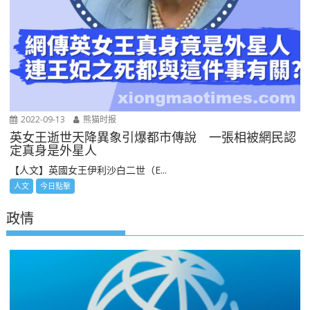
2022-09-13
熊猫时报
英女王逝世天降異象引爆都市傳說 一張相被網民認
定真身是外星人
【人文】英國女王伊利沙白二世（E...
人文
今日點擊
政情