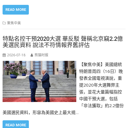
READ MORE
聚焦中美
特點名控干預2020大選 華反駁 聲稱北京竊2.2億
美選民資料 說法不符情報界舊評估
2026-07-18
熊猫时报
【聚焦中美】美國總統
特朗普周四（16日）晚
發表全國電視演說，重
提2020年大選舞弊主
張，並花大量篇幅指控
中國干預大選，包括
「非法獲取」約2.2億份
美國選民資料，形容為美國史上最大規…
READ MORE