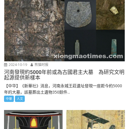
2024-10-19
熊猫时报
河南發現約5000年前或為古國君主大墓 為研究文明
起源提供新樣本
【中华】《新華社》消息，河南永城王莊遺址發現一座距今約5000
年的大墓，該墓葬出土遺物350餘件...
中華
人文