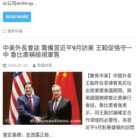
AI公司Anthrop…
READ MORE
聚焦中美
中美外長會談 籌備習近平9月訪美 王毅促恪守一
中 魯比奧稱檢視軍售
2026-07-23
熊猫时报
【聚焦中美】中國外長
王毅昨在菲律賓馬尼拉
出席東盟會議期間，與
美國國務卿魯比奧舉行
會談。魯比奧會後表
示，同王毅討論確定合
作領域的必要性，為習
近平9月對華盛頓的訪問
奠定基礎，並透露正檢…