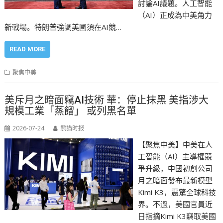
討論AI議題。人工智能
（AI）正成為中美角力
新戰場。特朗普強調美國須在AI競…
READ MORE
聚焦中美
美斥月之暗面竊AI技術 華：停止抹黑 美指涉大
規模工業「蒸餾」 或列黑名單
2026-07-24
熊猫时报
【聚焦中美】中美在人
工智能（AI）主導權競
爭升級，中國初創公司
月之暗面發布最新模型
Kimi K3，震驚全球科技
界。不過，美國官員近
日指摘Kimi K3竊取美國