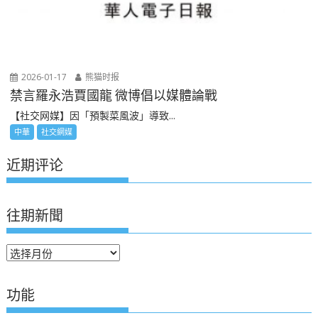
2026-01-17
熊猫时报
禁言羅永浩賈國龍 微博倡以媒體論戰
【社交网媒】因「預製菜風波」導致...
中華
社交網媒
近期评论
往期新聞
往
期
新
功能
聞