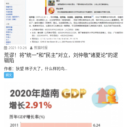
2021-10-26
熊猫时报
荒谬！将“统一”和“民主”对立，刘仲敬“诸夏论”的逻
辑陷
作者：狄望 林子大了，什么样的鸟...
網文