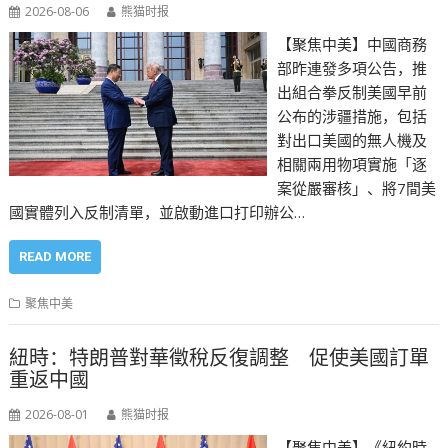
2026-08-06
熊猫时报
【聚焦中美】中國商務
部昨連發多項公告，推
出組合拳反制美國早前
公布的涉疆措施，包括
對出口美國的無人機及
相關兩用物項實施「逐
案從嚴審核」、將7間美
國實體列入反制清單，並啟動進口打印辦公…
READ MORE
聚焦中美
紐時：特朗普對華徵稅反復調整 促使美國訂單
重返中國
2026-08-01
熊猫时报
【聚焦中美】《紐約時