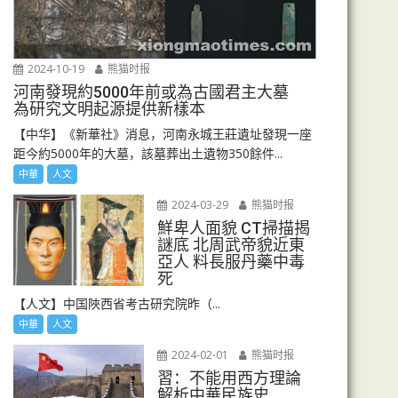
2024-10-19
熊猫时报
河南發現約5000年前或為古國君主大墓
為研究文明起源提供新樣本
【中华】《新華社》消息，河南永城王莊遺址發現一座
距今約5000年的大墓，該墓葬出土遺物350餘件...
中華
人文
2024-03-29
熊猫时报
鮮卑人面貌 CT掃描揭
謎底 北周武帝貌近東
亞人 料長服丹藥中毒
死
【人文】中国陜西省考古研究院昨（...
中華
人文
2024-02-01
熊猫时报
習：不能用西方理論
解析中華民族史