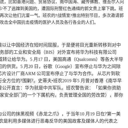
谎，比如香港问题、贸易协议、南中国海、藏传佛教、维吾尔人问
就少不了逃蹿到美国的，遭国际刑警红色通缉的郭文贵上窜下跳。班
再次让他们沆瀣一气。班农的?战情室?推出特别节目，多次邀请郭
攻击全中国抗击疫情的医护人员及各行各业的人们。
难以让中国经济在短时间屈服，于是便将目光重新转移到对中
商务部的工业和安全局（
）对外宣布将华为科技有限公司
BIS
或转让给华为。
月
日，美国高通（
）等各大半导
5
17
Qualcomm
司的供货。
月
日，谷歌（
）宣布停止与华为之间除
5
20
Google
芯片设计厂商
公司宣布停止了与华为合作。 从芯片到软
ARM
全方位的?围剿?。史蒂夫•班农
年
月曾对香港《南华早
2019
5
曾公开直言：华为就是中共军队。班农警告说：「如果你资助
家安全部门的一个下属机构，负责管理全国的劳改营），那你
为公司的抹黑视频《赤龙之爪》，于当年
月
日在?第一美
10
19
班农是利用多媒体进行恶毒反华的美国政客及媒体人的代表之