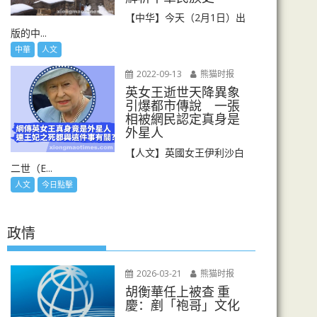
【中华】今天（2月1日）出
版的中...
中華
人文
2022-09-13
熊猫时报
英女王逝世天降異象
引爆都市傳說 一張
相被網民認定真身是
外星人
【人文】英國女王伊利沙白
二世（E...
人文
今日點擊
政情
2026-03-21
熊猫时报
胡衡華任上被查 重
慶：剷「袍哥」文化