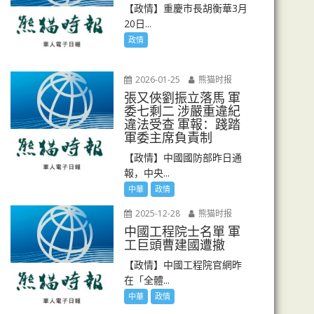
【政情】重慶市長胡衡華3月
20日...
政情
2026-01-25
熊猫时报
張又俠劉振立落馬 軍
委七剩二 涉嚴重違紀
違法受查 軍報：踐踏
軍委主席負責制
【政情】中國國防部昨日通
報，中央...
中華
政情
2025-12-28
熊猫时报
中國工程院士名單 軍
工巨頭曹建國遭撤
【政情】中國工程院官網昨
在「全體...
中華
政情