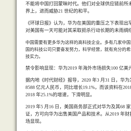
不能将中国打回蒙昧时代。他们对全球供应链前所
界上，进而威胁
世纪的和平。
21
《环球日报》认为，华为在美国的重压之下表现出
对美国有一天可能对其采取扼杀行动长期的未雨绸
中国需要有更多华为这样的高科技企业。多有几家中国
国的科技公司只要奋发努力，科学经营，就有充分的希
技实力。
禁令影响显现：华为
年海外市场损失
亿美
2019
100
据内地《时代财经》报导，
年
月
日，华为
2020
3
31
亿元人民币，同比增长
，而该资料在
8588
19.1%
201
年
的增速，下滑明显。
2018
25.1%
年
月
日，美国商务部正式对华为及其
家
2019
5
16
68
证，方可向华为出售美国产品和技术。从
年财
2019
场显现。