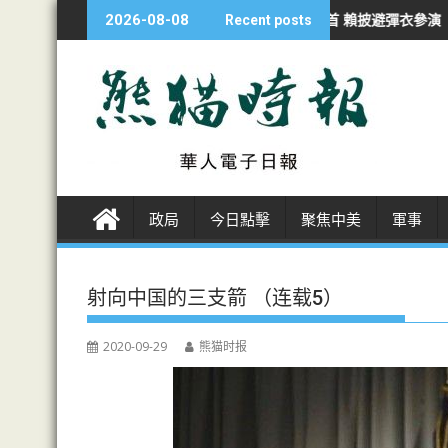
S
續侵犯行為
漢光夜練防斬首 賴披避彈衣參演
海警南海撞軍艦一周年
2026-08-08
Recent posts
k
i
p
t
o
c
o
n
政局
今日點擊
聚焦中美
軍事
t
e
n
射向中国的三支箭 （连载5）
t
2020-09-29
熊猫时报