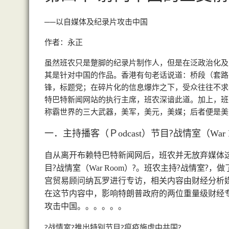
──以自媒体及纪录片攻击中国
作者：永正
虽然班农只是蹩脚的纪录片制作人，但是在泛政治化及
其是针对中国的作品。香港有句老话说道：桥段（套路
锋，标题党；在碎片化的信息爆炸之下，受众往往不求
特巴特新闻网站的执行主席，班农深谙此道。加上，班
称霸世界的三大武器，美军，美元，美媒；后者便是美
一．主持播客（Ｐ
）节目?战情室（
odcast
War
自从离开布赖特巴特新闻网后，班农并无放弃媒体
目?战情室（
）?。班农主持?战情室?，
War Room
宫贸易顾问纳瓦罗进行专访，相关内容由财经分析
在这节内容中，影响特朗普政府的两位重量级财经专
攻击中国。。。。。。
?战情室?推出特别节目?瘟疫施虐中共国?