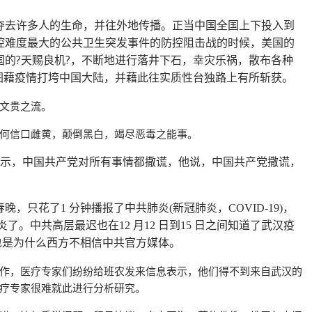
夺去许多人的生命，并往外地传播。正当中国全国上下投入到
控难度最大的公共卫生突发事件的防控阻击战的时候，美国的
的?天赐良机?，不断地进行落井下石，幸灾乐祸，散布各种
图藉疫情打垮中国大陆，并藉此往实质性台独路上有所斩获。
文贵之流。
何信口雌黄，颠倒黑白，竭尽恶毒之能事。
示，中国共产党对所有事情都撒谎，他说，中国共产党撒谎，
春晚，只花了
分钟播报了中共肺炎
新冠肺炎，
，
1
(
COVID-19)
炎了。中共高层最迟也在
月
日到
日之间知道了武汉疫
12
12
15
也是为什么西方不相信中共官方媒体。
作，医疗专家们纷纷给班农发来信息表示，他们得不到来自武汉的
疗专家很难就此进行分析研究。