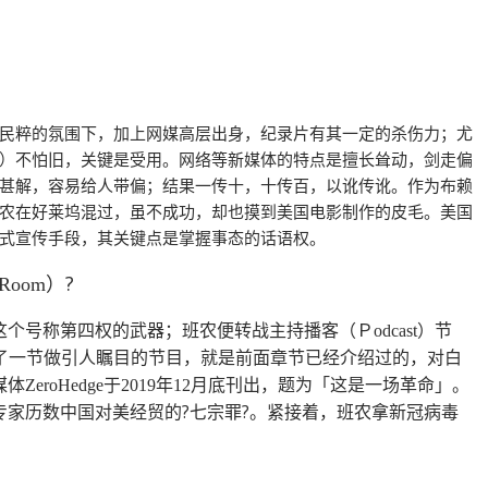
民粹的氛围下，加上网媒高层出身，纪录片有其一定的杀伤力；尤
）不怕旧，关键是受用。网络等新媒体的特点是擅长耸动，剑走偏
甚解，容易给人带偏；结果一传十，十传百，以讹传讹。作为布赖
农在好莱坞混过，虽不成功，却也摸到美国电影制作的皮毛。美国
式宣传手段，其关键点是掌握事态的话语权。
）?
 Room
这个号称第四权的武器；班农便转战主持播客（Ｐ
）节
odcast
做了一节做引人瞩目的节目，就是前面章节已经介绍过的，对白
媒体
于
年
月底刊出，题为「这是一场革命」。
ZeroHedge
2019
12
家历数中国对美经贸的?七宗罪?。紧接着，班农拿新冠病毒