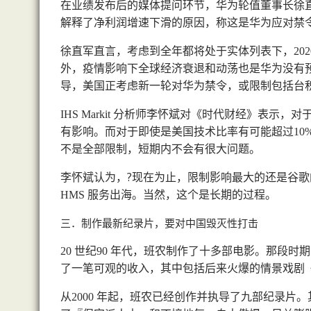
在业绩发布后的媒体提问环节，华为轮值董事长徐
解释了净利润增速下滑的原因，称这是华为应对禁
徐直军直言，考虑到全年都将处于实体列表下，
20
外，疫情影响下全球经济衰退和动荡也是华为没有
导，美国正考虑新一轮对华为禁令，或限制包括台
分析师李怀斌对《时代财经》表示，对
IHS Markit
有影响。而对于即使是美国技术比率有可能超过
10
不是全部限制，短期内不会有很大问题。
李怀斌认为，?现在为止，限制影响最大的还是谷歌
服务出海。当然，这个是长期的过程。
HMS
三．制作最新纪录片，要对中国毁灭性打击
世纪
年代，班农制作了十多部电影。那段时期
20
90
了一笔可观的收入，其中包括后来火爆的情景戏剧
从
年起，班农已经创作并执导了九部纪录片。
2000