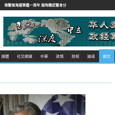
 兩殉職武警身分曝光
伊朗總統稱「非常難」聯絡最高領袖
伊朗阿
媒體
社交網媒
中華
政情
財經
論道
網文