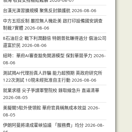
領海 收費安排癥結難解
2026-08-07
台漢光演習擴規模 聚焦反封鎖護航
2026-08-06
中方五招反制 嚴控無人機赴美 啟打印設備國安調查
制裁7實體
2026-08-06
8石油巨企 戰下利潤翻倍 特朗普批賺得過分 倡油公司
還富於民
2026-08-06
紐時：華府AI審查豁免開源模型 保對華競爭力
2026-
08-06
測試揭AI代理扮真人詐騙 能力超預期 英政府研究所
122次測試 10現未經批准自主行動
2026-08-06
就業求穩 尖子爭讀軍警院校 錄取線急升 直逼清華
2026-08-05
美擬關5駐外使領館 華府官員稱無成本效益
2026-
08-05
伊朗阿曼將達成霍峽協議 「服務費」均分
2026-08-