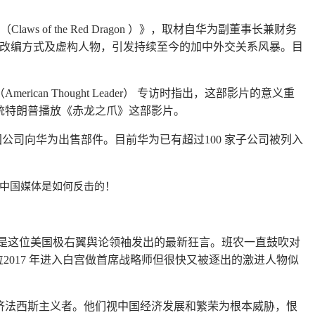
（
）》，取材自华为副董事长兼财务
Claws of the Red Dragon
改编方式及虚构人物，引发持续至今的加中外交关系风暴。目
（
） 专访时指出，这部影片的意义重
American Thought Leader
统特朗普播放《赤龙之爪》这部影片。
国公司向华为出售部件。目前华为已有超过
家子公司被列入
100
中国媒体是如何反击的！
是这位美国极右翼舆论领袖发出的最新狂言。班农一直鼓吹对
位
年进入白宫做首席战略师但很快又被逐出的激进人物似
2017
济法西斯主义者。他们视中国经济发展和繁荣为根本威胁，恨