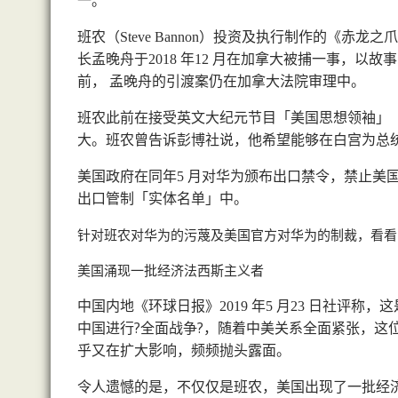
一。
班农（
）投资及执行制作的《赤龙之爪
Steve Bannon
长孟晚舟于
年
月在加拿大被捕一事，以故事
2018
12
前， 孟晚舟的引渡案仍在加拿大法院审理中。
班农此前在接受英文大纪元节目「美国思想领袖」
大。班农曾告诉彭博社说，他希望能够在白宫为总
美国政府在同年
月对华为颁布出口禁令，禁止美
5
出口管制「实体名单」中。
针对班农对华为的污蔑及美国官方对华为的制裁，看看
美国涌现一批经济法西斯主义者
中国内地《环球日报》
年
月
日社评称，这
2019
5
23
中国进行?全面战争?，随着中美关系全面紧张，这
乎又在扩大影响，频频抛头露面。
令人遗憾的是，不仅仅是班农，美国出现了一批经