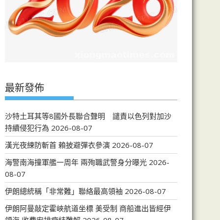
最新發佈
沙特土耳其等8國外長聯合聲明 譴責以色列對加沙
持續侵犯行為
2026-08-07
漢光夜練防斬首 賴披避彈衣參演
2026-08-07
海警南海撞軍艦一周年 兩殉職武警身分曝光
2026-
08-07
伊朗總統稱「非常難」聯絡最高領袖
2026-08-07
伊朗阿曼敲定霍峽航道坐標 美受制 商船進出皆經伊