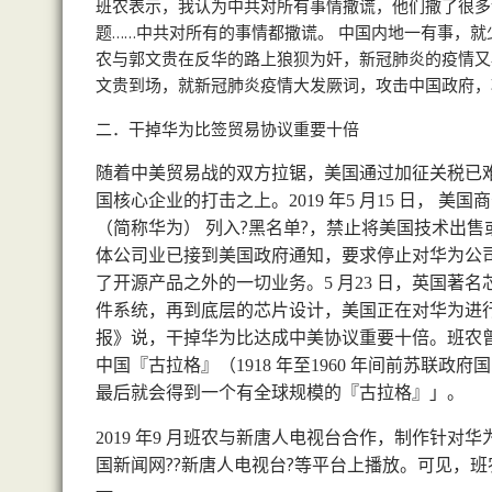
班农表示，我认为中共对所有事情撒谎，他们撒了很多
题……中共对所有的事情都撒谎。 中国内地一有事，
农与郭文贵在反华的路上狼狈为奸，新冠肺炎的疫情又
文贵到场，就新冠肺炎疫情大发厥词，攻击中国政府，
二．干掉华为比签贸易协议重要十倍
随着中美贸易战的双方拉锯，美国通过加征关税已
国核心企业的打击之上。
年
月
日， 美国
2019
5
15
（简称华为） 列入?黑名单?，禁止将美国技术出售
体公司业已接到美国政府通知，要求停止对华为公
了开源产品之外的一切业务。
月
日，英国著名
5
23
件系统，再到底层的芯片设计，美国正在对华为进行
报》说，干掉华为比达成中美协议重要十倍。班农
中国『古拉格』（
年至
年间前苏联政府国
1918
1960
最后就会得到一个有全球规模的『古拉格』」。
年
月班农与新唐人电视台合作，制作针对华
2019
9
国新闻网??新唐人电视台?等平台上播放。可见，