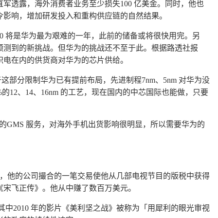
直军透露，海外消费者业务至少损失
亿美金。同时，他也
100
令影响，增加研发投入和重构供应链的自然结果。
将是华为最为艰难的一年，此前的储备或将很快用完。另
20
预测到的新挑战。但华为的挑战还不至于此。根据路透社报
积电在内的供货商对华为的芯片供给。
于这部分限制华为已有提前布局，先进制程
、
对华为没
7nm
5nm
的
、
、
的工艺，现在国内的中芯国际也能做，只要
%
12
14
16nm
的
服务，对海外手机出货影响很明显，所以需要华为的
GMS
，他的公司撮合的一笔交易使他从几部电视节目的版税中获得
《宋飞正传》。他从中赚了数百万美元。
其中
年的影片《美利坚之战》被称为「用犀利的眼光审视
2010