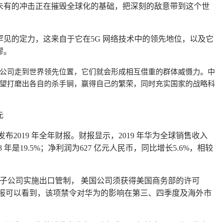
未有的冲击正在摧毁全球化的基础，把深刻的敌意带到这个世
罕见的定力，这来自于它在
网络技术中的领先地位，以及它
5G
缪。
公司走到世界领先位置，它们就会形成相互借重的群体威慑力。中
望打磨出各自的杀手锏，赢得自己的繁荣，同时充实国家的战略科
元
发布
年全年财报。财报显示，
年华为全球销售收入
2019
2019
年是
；净利润为
亿元人民币，同比增长
，相较
8
19.5%
627
5.6%
子公司实施出口管制， 美国公司须获得美国商务部的许可
报可以看到，该项禁令对华为的影响在第三、四季度及海外市