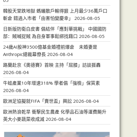
05
韓股天堂跌地獄 螞蟻散戶輸得狠 上月最少36萬戶口
斬倉 錯過入市者「由害怕變慶幸」
2026-08-05
日新版防衛白皮書 倡結伴「應對華挑戰」 中國國防
部：賊喊捉賊 為自身軍事鬆綁找藉口
2026-08-05
24歲AI股神3500億基金婚禮前爆倉 未婚妻是
Anthropic總裁幕僚長
2026-08-04
路蘭赴京《奧德賽》首映 主持「屈膝」訪談捱轟
2026-08-04
牛蛙產業10年增速318% 學者倡「強檢」保質素
2026-08-04
歐洲足協擬就FIFA「賣世盃」興訟
2026-08-04
歐洲熱浪乾旱 衝擊民生農產 化學品石油等運費飈升
英大小麥蔬菜收成減
2026-08-04