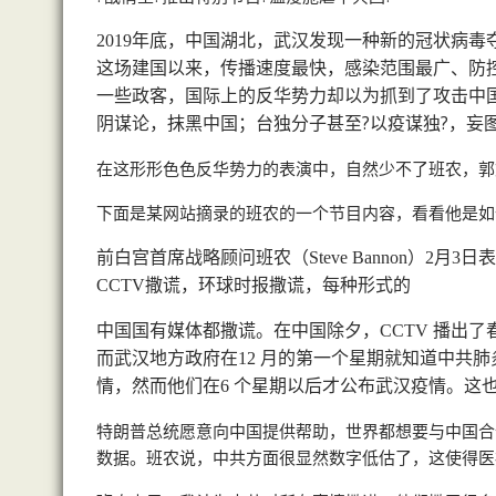
年底，中国湖北，武汉发现一种新的冠状病毒
2019
这场建国以来，传播速度最快，感染范围最广、防
一些政客，国际上的反华势力却以为抓到了攻击中国
阴谋论，抹黑中国；台独分子甚至?以疫谋独?，妄
在这形形色色反华势力的表演中，自然少不了班农，郭
下面是某网站摘录的班农的一个节目内容，看看他是如
前白宫首席战略顾问班农（
）
月
日表
Steve Bannon
2
3
撒谎，环球时报撒谎，每种形式的
CCTV
中国国有媒体都撒谎。在中国除夕，
播出了
CCTV
而武汉地方政府在
月的第一个星期就知道中共肺
12
情，然而他们在
个星期以后才公布武汉疫情。这
6
特朗普总统愿意向中国提供帮助，世界都想要与中国合
数据。班农说，中共方面很显然数字低估了，这使得医