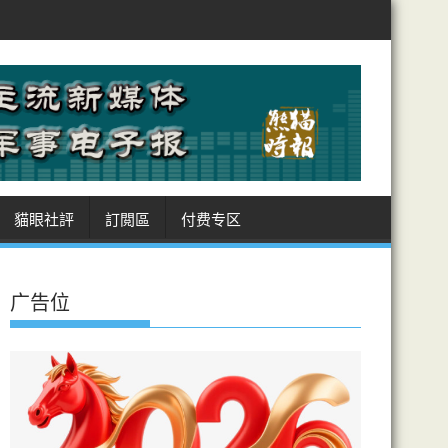
曼敲定霍峽航道坐標 美受制 商船進出皆經伊領海 收費安排癥結難解
貓眼社評
訂閲區
付费专区
广告位