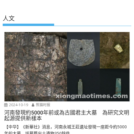
人文
2024-10-19
熊猫时报
河南發現約5000年前或為古國君主大墓 為研究文明
起源提供新樣本
【中华】《新華社》消息，河南永城王莊遺址發現一座距今約5000
年的大墓，該墓葬出土遺物350餘件...