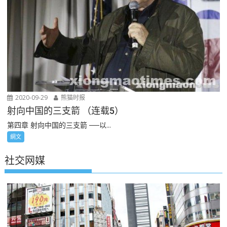
2020-09-29
熊猫时报
射向中国的三支箭 （连载5）
第四章 射向中国的三支箭 ──以...
網文
社交网媒