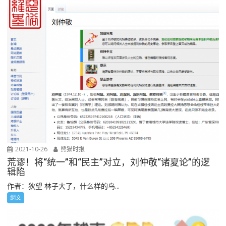
2021-10-26
熊猫时报
荒谬！将“统一”和“民主”对立，刘仲敬“诸夏论”的逻
辑陷
作者：狄望 林子大了，什么样的鸟...
網文