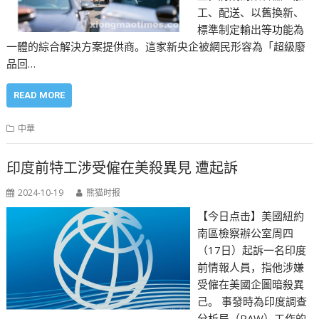
工、配送、以舊換新、
標準制定輸出等功能為
一體的綜合解決方案提供商。這家新央企被網民形容為「超級廢
品回…
READ MORE
中華
印度前特工涉受僱在美殺異見 遭起訴
2024-10-19
熊猫时报
【今日点击】美國紐約
南區檢察辦公室周四
（17日）起訴一名印度
前情報人員，指他涉嫌
受僱在美國企圖暗殺異
己。 事發時為印度調查
分析局（RAW）工作的