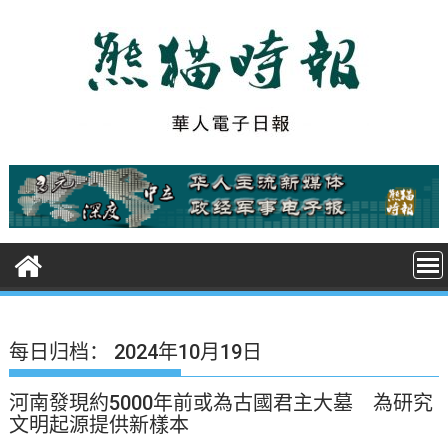
S
k
i
p
t
o
c
o
n
t
e
n
t
每日归档：
2024年10月19日
河南發現約5000年前或為古國君主大墓 為研究
文明起源提供新樣本