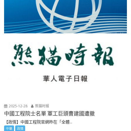
2025-12-28
熊猫时报
中國工程院士名單 軍工巨頭曹建國遭撤
【政情】中國工程院官網昨在「全體...
中華
政情