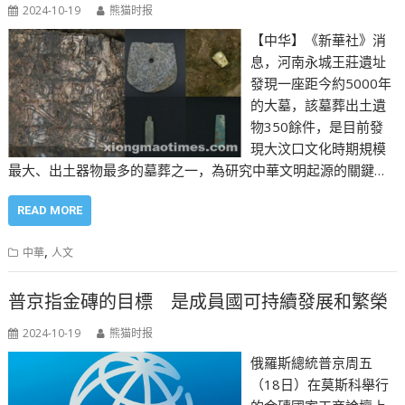
2024-10-19
熊猫时报
【中华】《新華社》消
息，河南永城王莊遺址
發現一座距今約5000年
的大墓，該墓葬出土遺
物350餘件，是目前發
現大汶口文化時期規模
最大、出土器物最多的墓葬之一，為研究中華文明起源的關鍵…
READ MORE
,
中華
人文
普京指金磚的目標 是成員國可持續發展和繁榮
2024-10-19
熊猫时报
俄羅斯總統普京周五
（18日）在莫斯科舉行