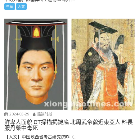
中華
人文
2024-03-29
熊猫时报
鮮卑人面貌 CT掃描揭謎底 北周武帝貌近東亞人 料長
服丹藥中毒死
【人文】中国陜西省考古研究院昨（...