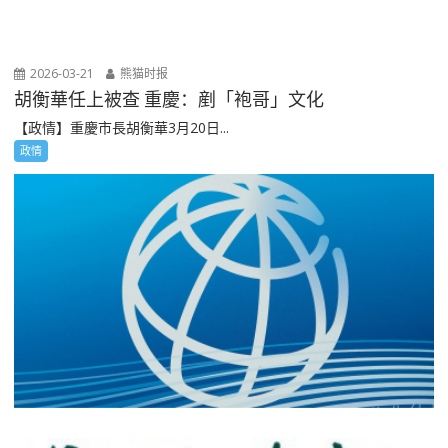
2026-03-21
熊猫时报
胡衡華任上被查 重慶：剷「袍哥」文化
【政情】重慶市長胡衡華3月20日...
政情