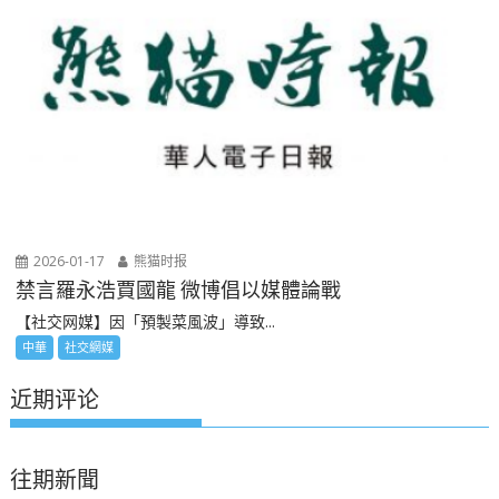
2026-01-17
熊猫时报
禁言羅永浩賈國龍 微博倡以媒體論戰
【社交网媒】因「預製菜風波」導致...
中華
社交網媒
近期评论
往期新聞