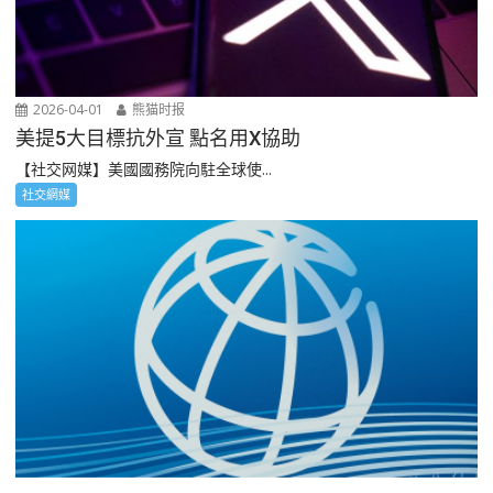
2026-04-01
熊猫时报
美提5大目標抗外宣 點名用X協助
【社交网媒】美國國務院向駐全球使...
社交網媒