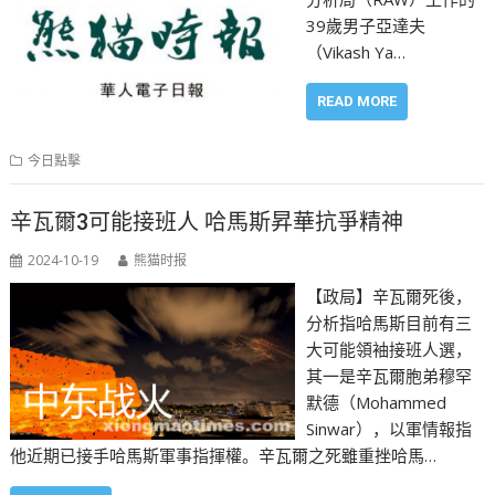
39歲男子亞達夫
（Vikash Ya…
READ MORE
今日點擊
辛瓦爾3可能接班人 哈馬斯昇華抗爭精神
2024-10-19
熊猫时报
【政局】辛瓦爾死後，
分析指哈馬斯目前有三
大可能領袖接班人選，
其一是辛瓦爾胞弟穆罕
默德（Mohammed
Sinwar），以軍情報指
他近期已接手哈馬斯軍事指揮權。辛瓦爾之死雖重挫哈馬…