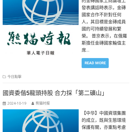
的金磚國家工商論壇上
發表講話時表示，金磚
國家合作不針對任何
人，其目標是金磚成員
國的可持續發展和繁
榮。 普京表示，在俄羅
斯擔任金磚國家輪值主
席…
READ MORE
今日點擊
國資委偕5龍頭持股 合力採「第二礦山」
2024-10-19
熊猫时报
【中华】中國資環集團
的成立，既與生態環境
保護有關，亦重點考慮