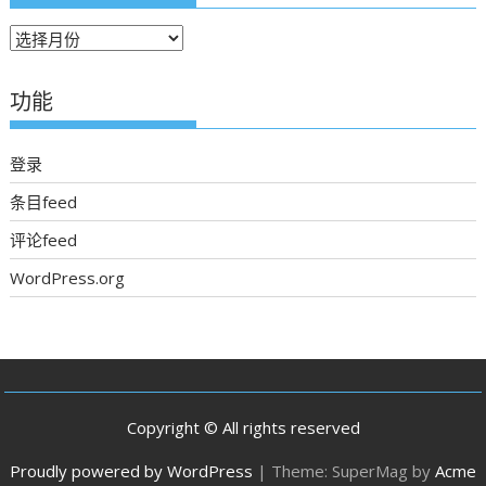
往
期
新
功能
聞
登录
条目feed
评论feed
WordPress.org
Copyright © All rights reserved
Proudly powered by WordPress
|
Theme: SuperMag by
Acme