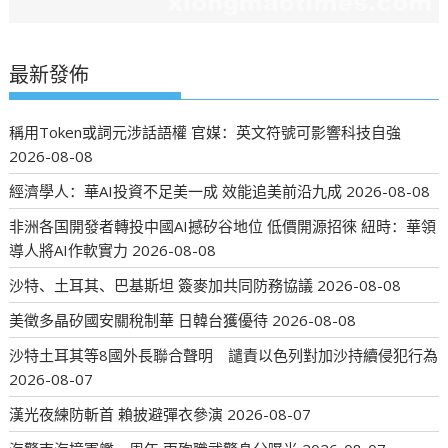
最新發佈
稱用Token或詞元涉話語權 官媒：英文符號可影響科技自強
2026-08-08
經濟學人：華AI投資不足美一成 效能追美前沿九成
2026-08-08
非洲各国開發者轉投中國AI撼矽谷地位 低價開源招徠 紐時：華領
導人將AI作軟實力
2026-08-08
沙特、土耳其、巴基斯坦 簽麥加共同防務協議
2026-08-08
美徵多晶矽國安關稅制華 日韓台獲優待
2026-08-08
沙特土耳其等8國外長聯合聲明 譴責以色列對加沙持續侵犯行為
2026-08-07
漢光夜練防斬首 賴披避彈衣參演
2026-08-07