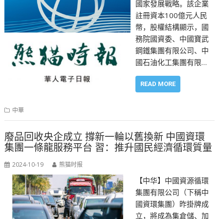
國家發展戰略。該企業
註冊資本100億元人民
幣，股權結構顯示，國
務院國資委、中國寶武
鋼鐵集團有限公司、中
國石油化工集團有限…
READ MORE
中華
廢品回收央企成立 撐新一輪以舊換新 中國資環
集團一條龍服務平台 習：推升國民經濟循環質量
2024-10-19
熊猫时报
【中华】中國資源循環
集團有限公司（下稱中
國資環集團）昨掛牌成
立，將成為集倉儲、加