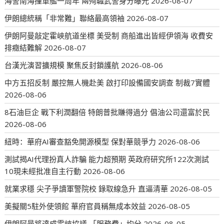
海警南海撞軍艦一周年 兩殉職武警身分曝光
2026-08-07
伊朗總統稱「非常難」聯絡最高領袖
2026-08-07
伊朗阿曼敲定霍峽航道坐標 美受制 商船進出皆經伊領海 收費安
排癥結難解
2026-08-07
台漢光演習擴規模 聚焦反封鎖護航
2026-08-06
中方五招反制 嚴控無人機赴美 啟打印設備國安調查 制裁7實體
2026-08-06
8石油巨企 戰下利潤翻倍 特朗普批賺得過分 倡油公司還富於民
2026-08-06
紐時：華府AI審查豁免開源模型 保對華競爭力
2026-08-06
測試揭AI代理扮真人詐騙 能力超預期 英政府研究所122次測試
10現未經批准自主行動
2026-08-06
就業求穩 尖子爭讀軍警院校 錄取線急升 直逼清華
2026-08-05
美擬關5駐外使領館 華府官員稱無成本效益
2026-08-05
伊朗阿曼將達成霍峽協議 「服務費」均分
2026-08-05