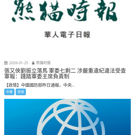
2026-01-25
熊猫时报
張又俠劉振立落馬 軍委七剩二 涉嚴重違紀違法受查
軍報：踐踏軍委主席負責制
【政情】中國國防部昨日通報，中央...
中華
政情