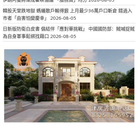
韓股天堂跌地獄 螞蟻散戶輸得狠 上月最少36萬戶口斬倉 錯過入
市者「由害怕變慶幸」
2026-08-05
日新版防衛白皮書 倡結伴「應對華挑戰」 中國國防部：賊喊捉賊
為自身軍事鬆綁找藉口
2026-08-05