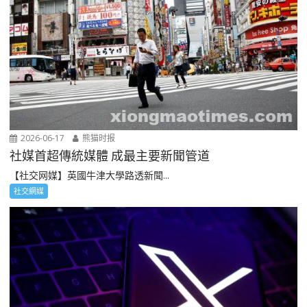
2026-06-17
熊猫时报
社媒首超傳統媒體 成最主要新聞管道
【社交网媒】英國牛津大學路透新聞...
社交網媒