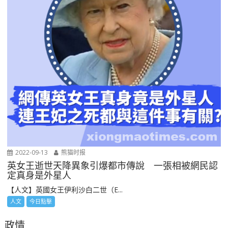
2022-09-13
熊猫时报
英女王逝世天降異象引爆都市傳說 一張相被網民認
定真身是外星人
【人文】英國女王伊利沙白二世（E...
人文
今日點擊
政情