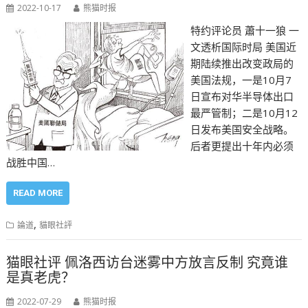
2022-10-17
熊猫时报
特约评论员 蕭十一狼 一
文透析国际时局 美国近
期陆续推出改变政局的
美国法规，一是10月7
日宣布对华半导体出口
最严管制；二是10月12
日发布美国安全战略。
后者更提出十年内必须
战胜中国…
READ MORE
,
論道
貓眼社評
猫眼社评 佩洛西访台迷雾中方放言反制 究竟谁
是真老虎？
2022-07-29
熊猫时报