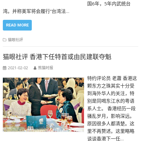
国6年，5年内武统台
湾。并称美军将会履行“台湾法…
READ MORE
貓眼社評
猫眼社评 香港下任特首或由民建联夺魁
2021-02-02
熊猫时报
特约评论员 老蕭 香港这
颗东方之珠其实十分受
到海外华人的关注，特
别是同喝东江水的粤语
系人士。 香港经历一段
骚乱岁月，影响深远。
原因很多人都清楚。这
里不再赘述。这里略略
谈谈香港下一任…