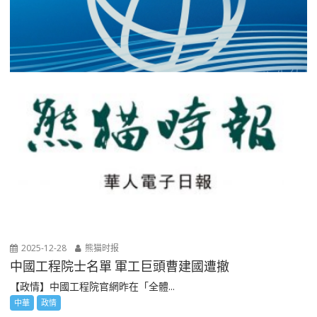
2025-12-28
熊猫时报
中國工程院士名單 軍工巨頭曹建國遭撤
【政情】中國工程院官網昨在「全體...
中華
政情