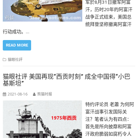
军於8月31日撤军阿富
汗，历时20年的阿富汗
战争正式结束，美国总
统拜登坚称撤离阿富汗
行动成功。…
READ MORE
貓眼社評
猫眼社评 美国再现“西贡时刻” 成全中国得“小巴
基斯坦”
2021-08-16
熊猫时报
特约评论员 老蕭 为何阿
富汗战事引发国际关
注？笔者认为有四点：
首先是所向披靡和阿富
汗政府脆弱如腐朽令人