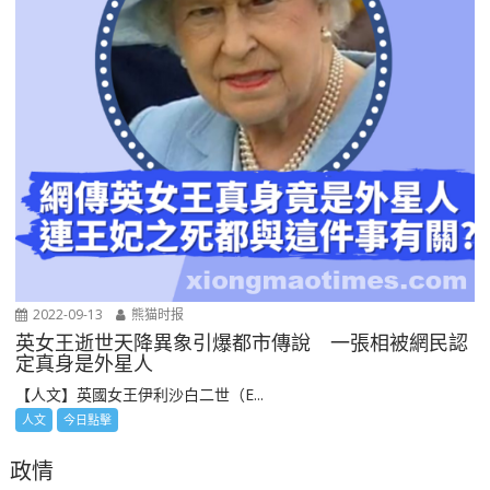
2022-09-13
熊猫时报
英女王逝世天降異象引爆都市傳說 一張相被網民認
定真身是外星人
【人文】英國女王伊利沙白二世（E...
人文
今日點擊
政情