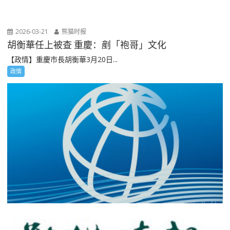
2026-03-21
熊猫时报
胡衡華任上被查 重慶：剷「袍哥」文化
【政情】重慶市長胡衡華3月20日...
政情