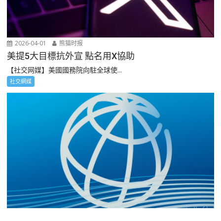
2026-04-01
熊猫时报
美提5大目標抗外宣 點名用X協助
【社交网媒】美國國務院向駐全球使...
社交網媒