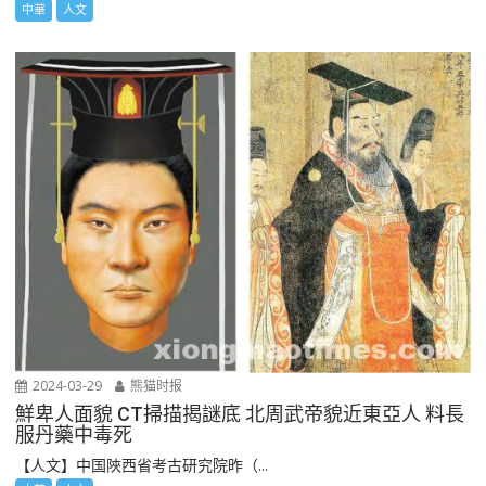
中華
人文
2024-03-29
熊猫时报
鮮卑人面貌 CT掃描揭謎底 北周武帝貌近東亞人 料長
服丹藥中毒死
【人文】中国陜西省考古研究院昨（...