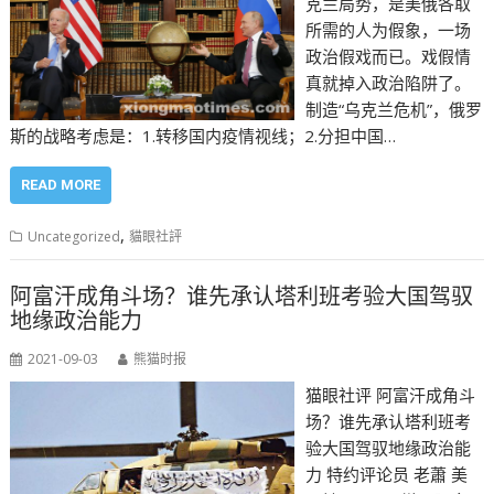
克兰局势，是美俄各取
所需的人为假象，一场
政治假戏而已。戏假情
真就掉入政治陷阱了。
制造“乌克兰危机”，俄罗
斯的战略考虑是：1.转移国内疫情视线；2.分担中国…
READ MORE
,
Uncategorized
貓眼社評
阿富汗成角斗场？谁先承认塔利班考验大国驾驭
地缘政治能力
2021-09-03
熊猫时报
猫眼社评 阿富汗成角斗
场？谁先承认塔利班考
验大国驾驭地缘政治能
力 特约评论员 老蕭 美