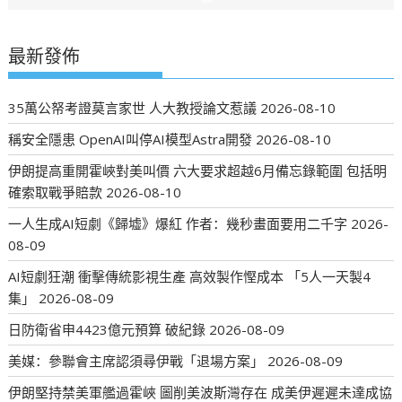
最新發佈
35萬公帑考證莫言家世 人大教授論文惹議
2026-08-10
稱安全隱患 OpenAI叫停AI模型Astra開發
2026-08-10
伊朗提高重開霍峽對美叫價 六大要求超越6月備忘錄範圍 包括明
確索取戰爭賠款
2026-08-10
一人生成AI短劇《歸墟》爆紅 作者：幾秒畫面要用二千字
2026-
08-09
AI短劇狂潮 衝擊傳統影視生產 高效製作慳成本 「5人一天製4
集」
2026-08-09
日防衛省申4423億元預算 破紀錄
2026-08-09
美媒：參聯會主席認須尋伊戰「退場方案」
2026-08-09
伊朗堅持禁美軍艦過霍峽 圖削美波斯灣存在 成美伊遲遲未達成協