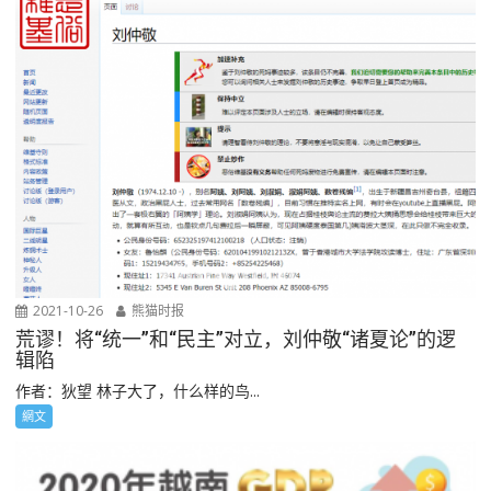
2021-10-26
熊猫时报
荒谬！将“统一”和“民主”对立，刘仲敬“诸夏论”的逻
辑陷
作者：狄望 林子大了，什么样的鸟...
網文