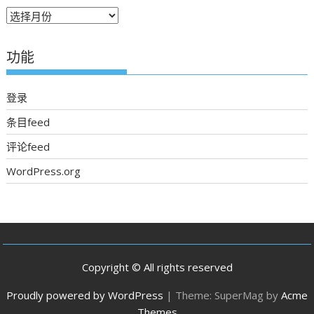
往
期
新
功能
聞
登录
条目feed
评论feed
WordPress.org
Copyright © All rights reserved
Proudly powered by WordPress
|
Theme: SuperMag by
Acme
Themes