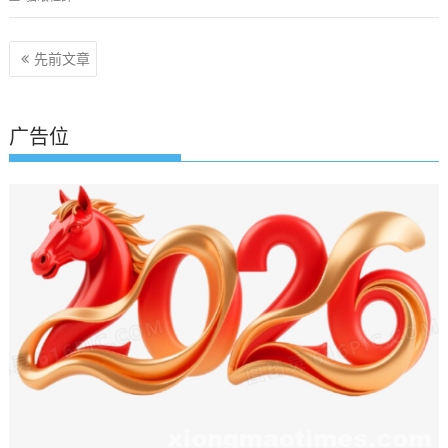
文
先前文章
章
导
航
广告位