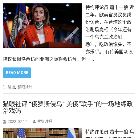
特约评论员 蕭十一狼 近
二年，欧美官员议员纷
纷访台，在台湾这个政
治剧场亮相（今年还有
一个乌克兰政治剧
场），吃政治馒头，不
亦乐乎。 有传美国众议
院议长佩洛西访问亚洲之际将会访台，但一…
READ MORE
,
論道
貓眼社評
猫眼社评 “俄罗斯侵乌” 美俄“联手”的一场地缘政
治戏码
2022-02-14
熊猫时报
特约评论员 蕭十一狼 乌