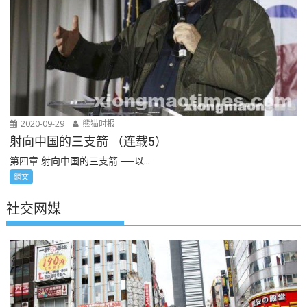
2020-09-29
熊猫时报
射向中国的三支箭 （连载5）
第四章 射向中国的三支箭 ──以...
網文
社交网媒