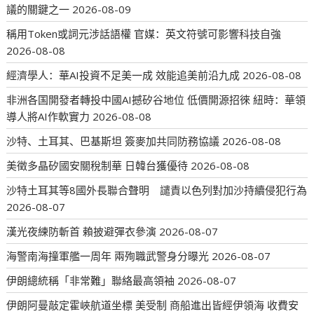
議的關鍵之一
2026-08-09
稱用Token或詞元涉話語權 官媒：英文符號可影響科技自強
2026-08-08
經濟學人：華AI投資不足美一成 效能追美前沿九成
2026-08-08
非洲各国開發者轉投中國AI撼矽谷地位 低價開源招徠 紐時：華領
導人將AI作軟實力
2026-08-08
沙特、土耳其、巴基斯坦 簽麥加共同防務協議
2026-08-08
美徵多晶矽國安關稅制華 日韓台獲優待
2026-08-08
沙特土耳其等8國外長聯合聲明 譴責以色列對加沙持續侵犯行為
2026-08-07
漢光夜練防斬首 賴披避彈衣參演
2026-08-07
海警南海撞軍艦一周年 兩殉職武警身分曝光
2026-08-07
伊朗總統稱「非常難」聯絡最高領袖
2026-08-07
伊朗阿曼敲定霍峽航道坐標 美受制 商船進出皆經伊領海 收費安