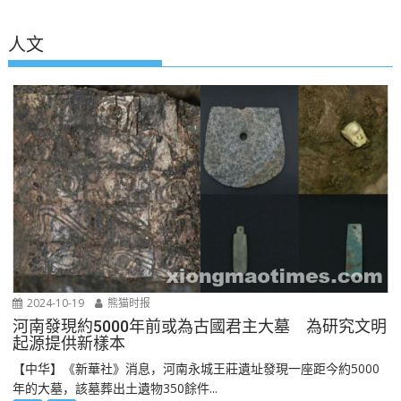
人文
2024-10-19
熊猫时报
河南發現約5000年前或為古國君主大墓 為研究文明
起源提供新樣本
【中华】《新華社》消息，河南永城王莊遺址發現一座距今約5000
年的大墓，該墓葬出土遺物350餘件...