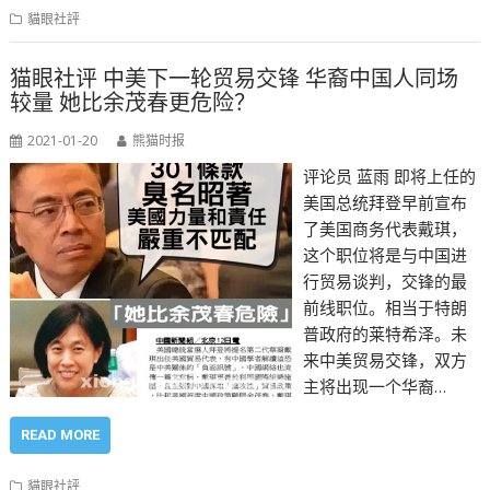
貓眼社評
猫眼社评 中美下一轮贸易交锋 华裔中国人同场
较量 她比余茂春更危险？
2021-01-20
熊猫时报
评论员 蓝雨 即将上任的
美国总统拜登早前宣布
了美国商务代表戴琪，
这个职位将是与中国进
行贸易谈判，交锋的最
前线职位。相当于特朗
普政府的莱特希泽。未
来中美贸易交锋，双方
主将出现一个华裔…
READ MORE
貓眼社評