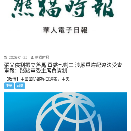
2026-01-25
熊猫时报
張又俠劉振立落馬 軍委七剩二 涉嚴重違紀違法受查
軍報：踐踏軍委主席負責制
【政情】中國國防部昨日通報，中央...
中華
政情