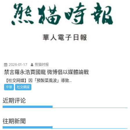
2026-01-17
熊猫时报
禁言羅永浩賈國龍 微博倡以媒體論戰
【社交网媒】因「預製菜風波」導致...
中華
社交網媒
近期评论
往期新聞