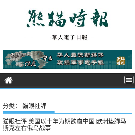
S
k
i
p
t
o
c
o
n
t
e
n
t
分类：
貓眼社評
猫眼社评 美国以十年为期欲赢中国 欧洲垫脚马
斯克左右俄乌战事