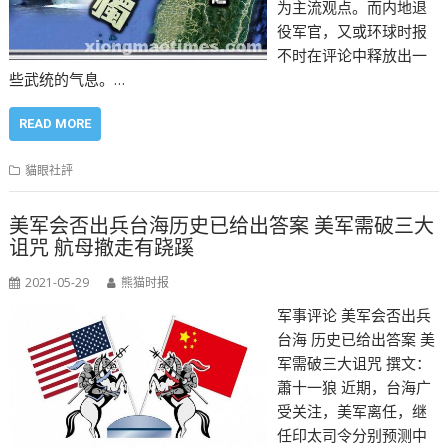
为主流观点。而内地退
役军官，又或环球时报
不时在评论中释放出一
些武统的气息。…
READ MORE
貓眼社評
美军会否出兵台海历史已给出答案 美军需破三大
诅咒 航母撤走有跷蹊
2021-05-29
熊猫时报
军事评论 美军会否出兵
台海 历史已给出答案 美
军需破三大诅咒 撰文：
蕭十一狼 近期，台海广
受关注，美军离任，继
任印太司令分别预测中