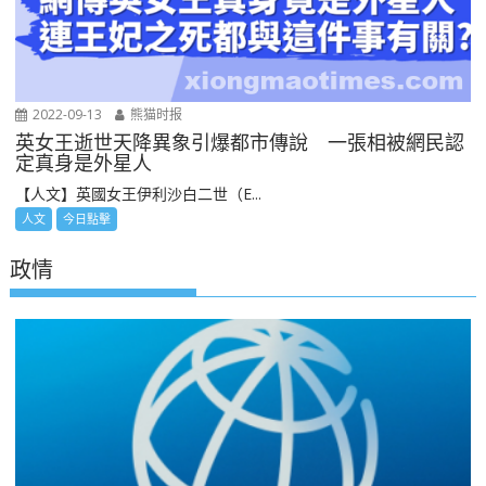
2022-09-13
熊猫时报
英女王逝世天降異象引爆都市傳說 一張相被網民認
定真身是外星人
【人文】英國女王伊利沙白二世（E...
人文
今日點擊
政情