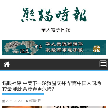
S
k
i
p
t
o
c
o
n
t
e
n
t
猫眼社评 中美下一轮贸易交锋 华裔中国人同场
较量 她比余茂春更危险？
2021-01-20
熊猫时报