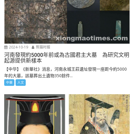
2024-10-19
熊猫时报
河南發現約5000年前或為古國君主大墓 為研究文明
起源提供新樣本
【中华】《新華社》消息，河南永城王莊遺址發現一座距今約5000
年的大墓，該墓葬出土遺物350餘件...
中華
人文