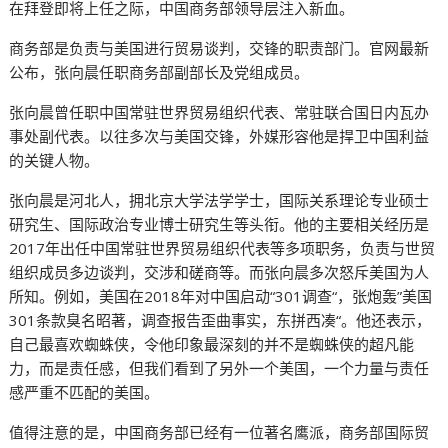
在拜登即将上任之际，中国商务部领导层注入新血。
商务部是负责与美国进行贸易谈判，交锋的职责部门。官网最新
公布，张向晨任职商务部副部长及党组成员。
张向晨曾任职中国常驻世界贸易组织代表、常驻联合国日内瓦办
事处副代表。以往多次与美国交锋，外媒形容他是捍卫中国利益
的关键人物。
张向晨是河北人，拥北京大学法学学士，国际关系理论专业硕士
研究生、国际政治专业博士研究生等头衔。他的主要相关经历是
2017年出任中国常驻世界贸易组织代表等多项职务，负责与世贸
组织成员多边谈判，交涉和磋商等。而张向晨多次怒斥美国为人
所知。例如，美国在2018年对中国启动“301调查“，张炮轰”美国
301条款臭名昭著，调查报告歪曲事实，东拼西凑“。他还表示，
自己最喜欢蜘蛛侠，令他印象最深刻的并不是蜘蛛侠的超凡能
力，而是责任感，但我们看到了另外一个美国，一个力量与责任
感严重不匹配的美国。
值得注意的是，中国商务部已经有一位著名鹰派，商务部国际贸