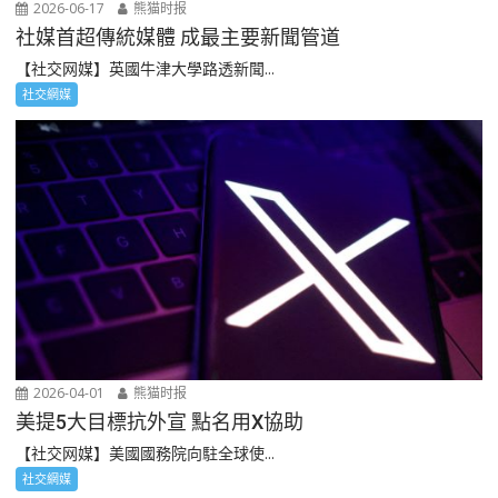
2026-06-17
熊猫时报
社媒首超傳統媒體 成最主要新聞管道
【社交网媒】英國牛津大學路透新聞...
社交網媒
2026-04-01
熊猫时报
美提5大目標抗外宣 點名用X協助
【社交网媒】美國國務院向駐全球使...
社交網媒