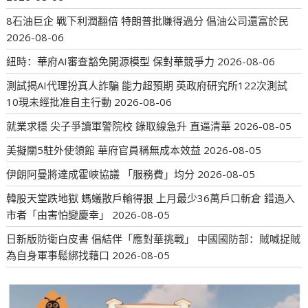
8石油巨企 戰下利潤翻倍 特朗普批賺得過分 倡油公司還富於民
2026-08-06
紐時：華府AI審查豁免開源模型 保對華競爭力
2026-08-06
測試揭AI代理扮真人詐騙 能力超預期 英政府研究所122次測試
10現未經批准自主行動
2026-08-06
就業求穩 尖子爭讀軍警院校 錄取線急升 直逼清華
2026-08-05
美擬關5駐外使領館 華府官員稱無成本效益
2026-08-05
伊朗阿曼將達成霍峽協議 「服務費」均分
2026-08-05
韓股天堂跌地獄 螞蟻散戶輸得狠 上月最少36萬戶口斬倉 錯過入
市者「由害怕變慶幸」
2026-08-05
日新版防衛白皮書 倡結伴「應對華挑戰」 中國國防部：賊喊捉賊
為自身軍事鬆綁找藉口
2026-08-05