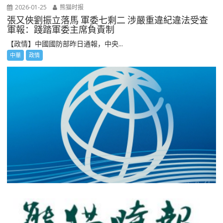
2026-01-25
熊猫时报
張又俠劉振立落馬 軍委七剩二 涉嚴重違紀違法受查
軍報：踐踏軍委主席負責制
【政情】中國國防部昨日通報，中央...
中華
政情