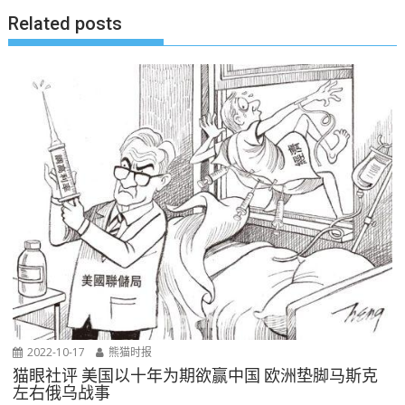
导
Related posts
航
2022-10-17
熊猫时报
猫眼社评 美国以十年为期欲赢中国 欧洲垫脚马斯克
左右俄乌战事