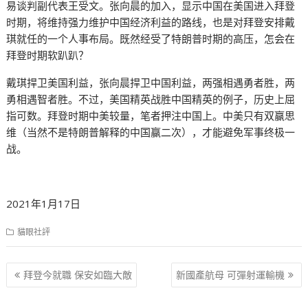
易谈判副代表王受文。张向晨的加入，显示中国在美国进入拜登
时期，将维持强力维护中国经济利益的路线，也是对拜登安排戴
琪就任的一个人事布局。既然经受了特朗普时期的高压，怎会在
拜登时期软趴趴？
戴琪捍卫美国利益，张向晨捍卫中国利益，两强相遇勇者胜，两
勇相遇智者胜。不过，美国精英战胜中国精英的例子，历史上屈
指可数。拜登时期中美较量，笔者押注中国上。中美只有双赢思
维（当然不是特朗普解释的中国赢二次），才能避免军事终极一
战。
2021年1月17日
貓眼社評
文
拜登今就職 保安如臨大敵
新國產航母 可彈射運輸機
章