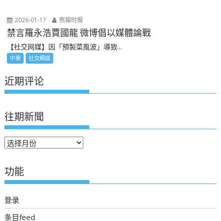
2026-01-17
熊猫时报
禁言羅永浩賈國龍 微博倡以媒體論戰
【社交网媒】因「預製菜風波」導致...
中華
社交網媒
近期评论
往期新聞
往
期
新
功能
聞
登录
条目feed