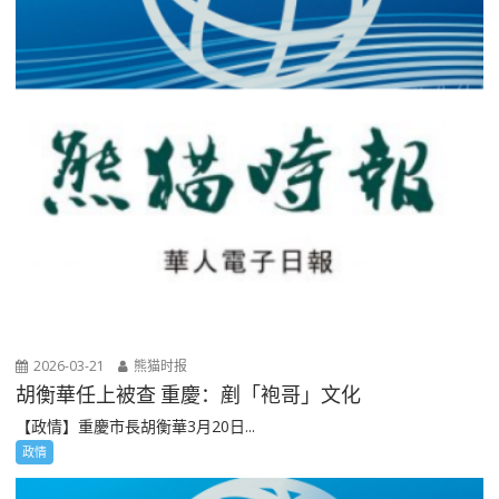
2026-03-21
熊猫时报
胡衡華任上被查 重慶：剷「袍哥」文化
【政情】重慶市長胡衡華3月20日...
政情