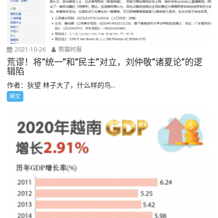
2021-10-26
熊猫时报
荒谬！将“统一”和“民主”对立，刘仲敬“诸夏论”的逻
辑陷
作者：狄望 林子大了，什么样的鸟...
網文