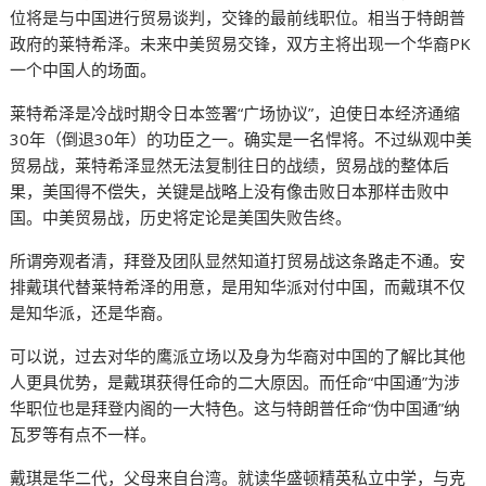
位将是与中国进行贸易谈判，交锋的最前线职位。相当于特朗普
政府的莱特希泽。未来中美贸易交锋，双方主将出现一个华裔PK
一个中国人的场面。
莱特希泽是冷战时期令日本签署“广场协议”，迫使日本经济通缩
30年（倒退30年）的功臣之一。确实是一名悍将。不过纵观中美
贸易战，莱特希泽显然无法复制往日的战绩，贸易战的整体后
果，美国得不偿失，关键是战略上没有像击败日本那样击败中
国。中美贸易战，历史将定论是美国失败告终。
所谓旁观者清，拜登及团队显然知道打贸易战这条路走不通。安
排戴琪代替莱特希泽的用意，是用知华派对付中国，而戴琪不仅
是知华派，还是华裔。
可以说，过去对华的鹰派立场以及身为华裔对中国的了解比其他
人更具优势，是戴琪获得任命的二大原因。而任命“中国通”为涉
华职位也是拜登内阁的一大特色。这与特朗普任命“伪中国通”纳
瓦罗等有点不一样。
戴琪是华二代，父母来自台湾。就读华盛顿精英私立中学，与克