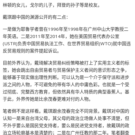
林顿的女儿，戈尔的儿子，拜登的孙子等是校友。
戴琪跟中国的渊源公开的有二点：
一是做为耶鲁学者曾在1996年至1998年在广州中山大学教授二
年英语。二是2011年至2014年，她在美国贸易代表办公室
(USTR)负责中国贸易执法工作、在世界贸易组织(WTO)就中国违
反贸易规则的案件提起诉讼。
目前外界认为，戴琦解决贸易纠纷策略被打上了实用主义者的标
签，她会跳出自由贸易者与贸易保护主义者间的意识形态之争，
能够基于现实做出理性判断。可以认为是一个介于保守派和进步
派之间的人物，不可避免的带有华人的中庸色彩。也就是一个受
过彻底、完整西方教育，但依然具有华人特质的典型香蕉人。基
于此，外界传她是比余茂春更难对付的人物。
笔者倒不是这样看。戴琪跟余茂春完全不同背景。戴琪对中国的
认知一是来自台湾父母，其父母的政治立场做人处事不清楚，但
不外乎要么是国民党支持者，要么是民进党支持者，故戴琪的政
治立场轮廓基本是清楚的；二是在广州任教的那二年。笔者翻查