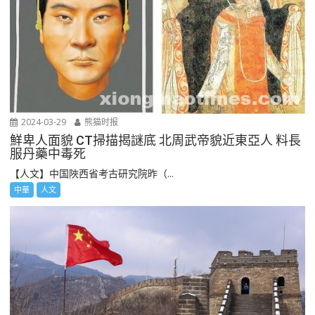
2024-03-29
熊猫时报
鮮卑人面貌 CT掃描揭謎底 北周武帝貌近東亞人 料長
服丹藥中毒死
【人文】中国陜西省考古研究院昨（...
中華
人文