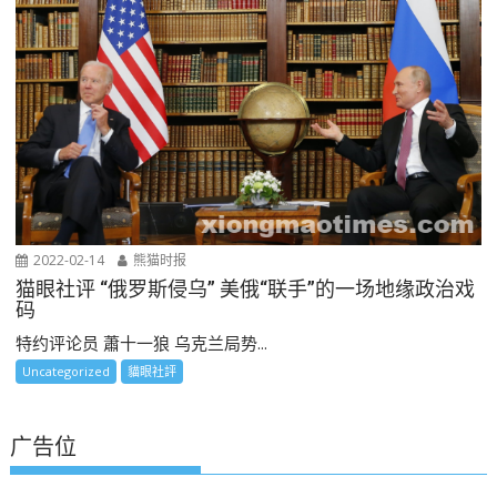
2022-02-14
熊猫时报
猫眼社评 “俄罗斯侵乌” 美俄“联手”的一场地缘政治戏
码
特约评论员 蕭十一狼 乌克兰局势...
Uncategorized
貓眼社評
广告位