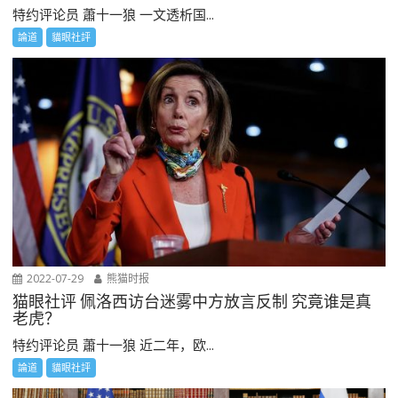
特约评论员 蕭十一狼 一文透析国...
論道
貓眼社評
2022-07-29
熊猫时报
猫眼社评 佩洛西访台迷雾中方放言反制 究竟谁是真
老虎？
特约评论员 蕭十一狼 近二年，欧...
論道
貓眼社評