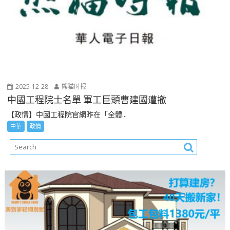
2025-12-28
熊猫时报
中國工程院士名單 軍工巨頭曹建國遭撤
【政情】中國工程院官網昨在「全體...
中華
政情