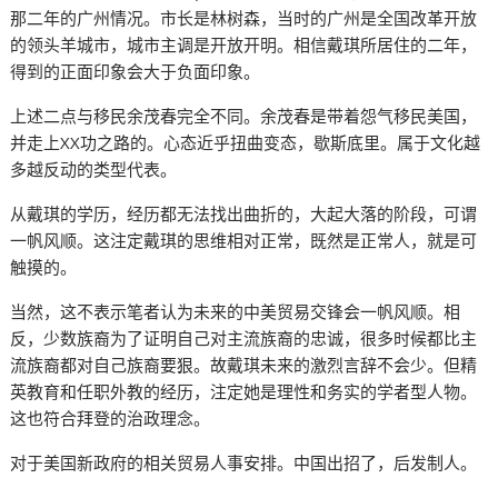
那二年的广州情况。市长是林树森，当时的广州是全国改革开放
的领头羊城市，城市主调是开放开明。相信戴琪所居住的二年，
得到的正面印象会大于负面印象。
上述二点与移民余茂春完全不同。余茂春是带着怨气移民美国，
并走上XX功之路的。心态近乎扭曲变态，歇斯底里。属于文化越
多越反动的类型代表。
从戴琪的学历，经历都无法找出曲折的，大起大落的阶段，可谓
一帆风顺。这注定戴琪的思维相对正常，既然是正常人，就是可
触摸的。
当然，这不表示笔者认为未来的中美贸易交锋会一帆风顺。相
反，少数族裔为了证明自己对主流族裔的忠诚，很多时候都比主
流族裔都对自己族裔要狠。故戴琪未来的激烈言辞不会少。但精
英教育和任职外教的经历，注定她是理性和务实的学者型人物。
这也符合拜登的治政理念。
对于美国新政府的相关贸易人事安排。中国出招了，后发制人。