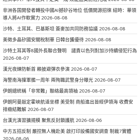
非洲各国開發者轉投中國AI撼矽谷地位 低價開源招徠 紐時：華領
導人將AI作軟實力
2026-08-08
沙特、土耳其、巴基斯坦 簽麥加共同防務協議
2026-08-08
美徵多晶矽國安關稅制華 日韓台獲優待
2026-08-08
沙特土耳其等8國外長聯合聲明 譴責以色列對加沙持續侵犯行為
2026-08-07
漢光夜練防斬首 賴披避彈衣參演
2026-08-07
海警南海撞軍艦一周年 兩殉職武警身分曝光
2026-08-07
伊朗總統稱「非常難」聯絡最高領袖
2026-08-07
伊朗阿曼敲定霍峽航道坐標 美受制 商船進出皆經伊領海 收費安
排癥結難解
2026-08-07
台漢光演習擴規模 聚焦反封鎖護航
2026-08-06
中方五招反制 嚴控無人機赴美 啟打印設備國安調查 制裁7實體
2026-08-06