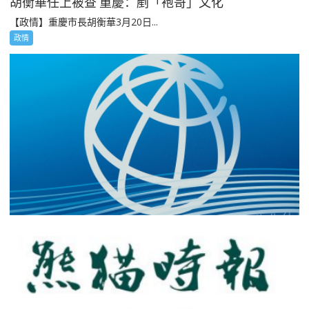
胡衡華任上被查 重慶：剷「袍哥」文化
【政情】重慶市長胡衡華3月20日...
政情