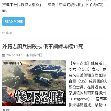
推進中華民族偉大復興」， 並為「中國式現代化」下了明確定
義。…
READ MORE
中華
外籍志願兵開殺戒 俄軍訓練場釀11死
2022-10-17
熊猫时报
【今日点击】俄羅斯上
周六（15日）表示，兩
名來自某個獨立國家聯
合體（CIS）成員國的志
願役士兵，在鄰近烏克
蘭邊境的別爾哥羅德州
（Belgorod）一個軍事
訓練場開殺戒，擊斃11
名擬…