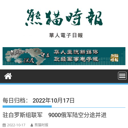
S
k
i
p
t
o
c
o
n
t
e
n
t
每日归档：
2022年10月17日
驻白罗斯组联军 9000俄军陆空分途并进
2022-10-17
熊猫时报