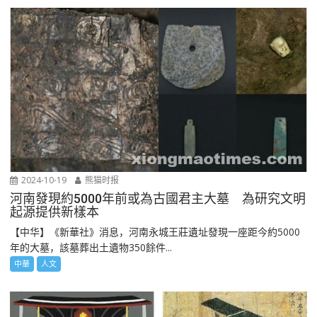
2024-10-19
熊猫时报
河南發現約5000年前或為古國君主大墓 為研究文明
起源提供新樣本
【中华】《新華社》消息，河南永城王莊遺址發現一座距今約5000
年的大墓，該墓葬出土遺物350餘件...
中華
人文