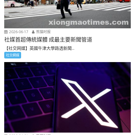
2026-06-17
熊猫时报
社媒首超傳統媒體 成最主要新聞管道
【社交网媒】英國牛津大學路透新聞...
社交網媒