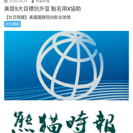
2026-04-01
熊猫时报
美提5大目標抗外宣 點名用X協助
【社交网媒】美國國務院向駐全球使...
社交網媒