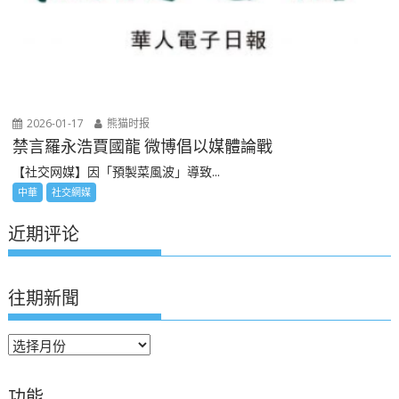
2026-01-17
熊猫时报
禁言羅永浩賈國龍 微博倡以媒體論戰
【社交网媒】因「預製菜風波」導致...
中華
社交網媒
近期评论
往期新聞
往
期
新
功能