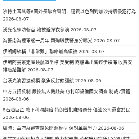
沙特土耳其等8國外長聯合聲明 譴責以色列對加沙持續侵犯行為
2026-08-07
漢光夜練防斬首 賴披避彈衣參演
2026-08-07
海警南海撞軍艦一周年 兩殉職武警身分曝光
2026-08-07
伊朗總統稱「非常難」聯絡最高領袖
2026-08-07
伊朗阿曼敲定霍峽航道坐標 美受制 商船進出皆經伊領海 收費安
排癥結難解
2026-08-07
台漢光演習擴規模 聚焦反封鎖護航
2026-08-06
中方五招反制 嚴控無人機赴美 啟打印設備國安調查 制裁7實體
2026-08-06
8石油巨企 戰下利潤翻倍 特朗普批賺得過分 倡油公司還富於民
2026-08-06
紐時：華府AI審查豁免開源模型 保對華競爭力
2026-08-06
測試揭AI代理扮真人詐騙 能力超預期 英政府研究所122次測試