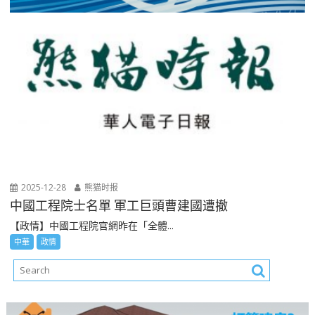
2025-12-28
熊猫时报
中國工程院士名單 軍工巨頭曹建國遭撤
【政情】中國工程院官網昨在「全體...
中華
政情