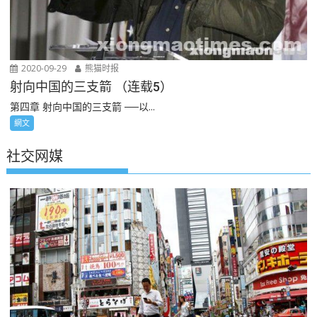
2020-09-29
熊猫时报
射向中国的三支箭 （连载5）
第四章 射向中国的三支箭 ──以...
網文
社交网媒