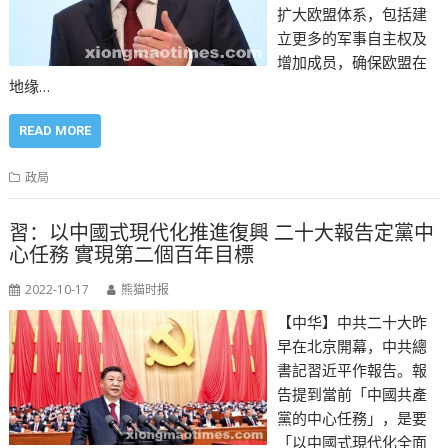
扩大欧盟体系，包括建
立更多的军事自主权及
增加成员，确保欧盟在
地缘…
READ MORE
政局
習：以中國式現代化推進復興 二十大報告定黨中
心任務 實現第二個百年目標
2022-10-17
熊猫时报
【中华】中共二十大昨
早在北京開幕，中共總
書記習近平作報告。報
告提到當前「中國共產
黨的中心任務」，是要
「以中國式現代化全面