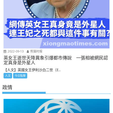
2022-09-13
熊猫时报
英女王逝世天降異象引爆都市傳說 一張相被網民認
定真身是外星人
【人文】英國女王伊利沙白二世（E...
人文
今日點擊
政情