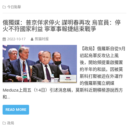
今日點擊
俄獨媒：普京佯求停火 謀明春再攻 烏官員：停
火不符國家利益 寧軍事報捷結束戰爭
2022-10-17
熊猫时报
【政局】俄羅斯自從9月
初起烏軍反攻佔上風
後，開始頻提重啟擱置
約半年的和談。因被莫
斯科打壓被迫在外運作
的俄羅斯獨立網媒
Meduza上周五（14日）引述消息稱，莫斯科近期積極游說西方
和…
READ MORE
政局