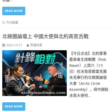
READ MORE
今日點擊
北極圈論壇上 中國大使與北約高官舌戰
2022-10-17
熊猫时报
【今日点击】北約軍事
委員會主席鮑爾（Rob
Bauer）上周六（15
日）在冰島首都雷克雅
未克舉行的北極圈論壇
大會（Arctic Circle
Assembly），與中國駐
冰島大使何…
READ MORE