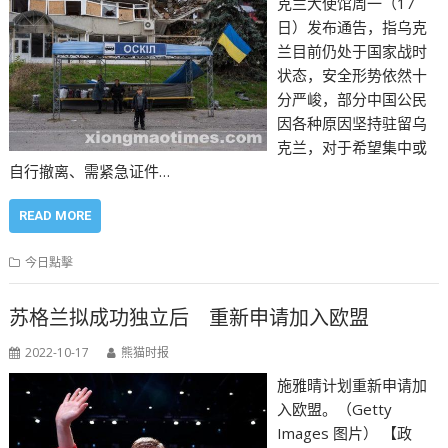
克兰大使馆周一（17
日）发布通告，指乌克
兰目前仍处于国家战时
状态，安全形势依然十
分严峻，部分中国公民
因各种原因坚持驻留乌
克兰，对于希望集中或
自行撤离、需紧急证件…
READ MORE
今日點擊
苏格兰拟成功独立后 重新申请加入欧盟
2022-10-17
熊猫时报
施雅晴计划重新申请加
入欧盟。（Getty
Images 图片） 【政