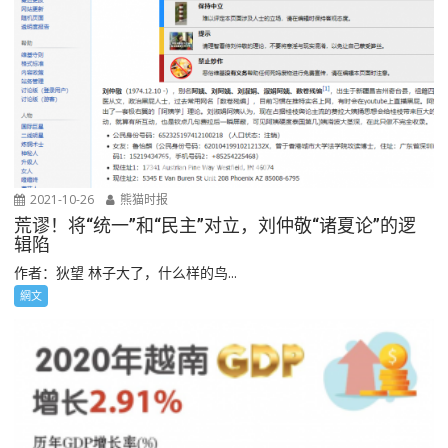
2021-10-26
熊猫时报
荒谬！将“统一”和“民主”对立，刘仲敬“诸夏论”的逻
辑陷
作者：狄望 林子大了，什么样的鸟...
網文