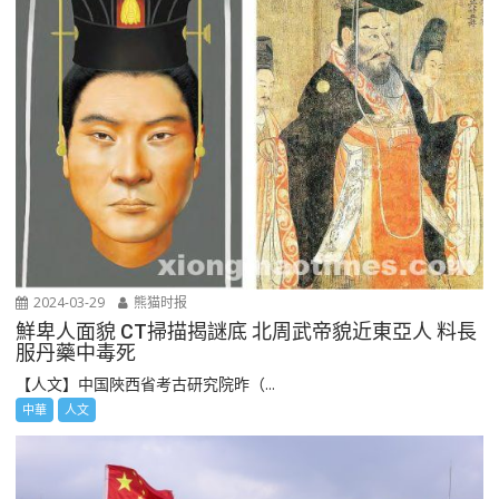
2024-03-29
熊猫时报
鮮卑人面貌 CT掃描揭謎底 北周武帝貌近東亞人 料長
服丹藥中毒死
【人文】中国陜西省考古研究院昨（...
中華
人文