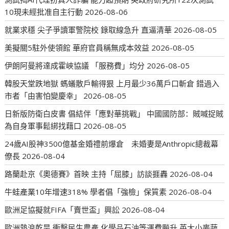
10現未經批准自主行動
2026-08-06
就業求穩 尖子爭讀軍警院校 錄取線急升 直逼清華
2026-08-05
美擬關5駐外使領館 華府官員稱無成本效益
2026-08-05
伊朗阿曼將達成霍峽協議 「服務費」均分
2026-08-05
韓股天堂跌地獄 螞蟻散戶輸得狠 上月最少36萬戶口斬倉 錯過入
市者「由害怕變慶幸」
2026-08-05
日新版防衛白皮書 倡結伴「應對華挑戰」 中國國防部：賊喊捉賊
為自身軍事鬆綁找藉口
2026-08-05
24歲AI股神3500億基金婚禮前爆倉 未婚妻是Anthropic總裁幕
僚長
2026-08-04
路蘭赴京《奧德賽》首映 主持「屈膝」訪談捱轟
2026-08-04
牛蛙產業10年增速318% 學者倡「強檢」保質素
2026-08-04
歐洲足協擬就FIFA「賣世盃」興訟
2026-08-04
歐洲熱浪乾旱 衝擊民生農產 化學品石油等運費飈升 英大小麥蔬