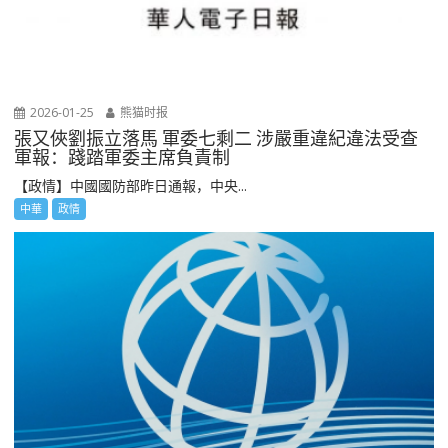
2026-01-25
熊猫时报
張又俠劉振立落馬 軍委七剩二 涉嚴重違紀違法受查
軍報：踐踏軍委主席負責制
【政情】中國國防部昨日通報，中央...
中華
政情