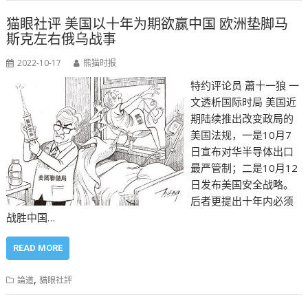
猫眼社评 美国以十年为期欲赢中国 欧洲垫脚马
斯克左右俄乌战事
2022-10-17
熊猫时报
特约评论员 蕭十一狼 一
文透析国际时局 美国近
期陆续推出改变政局的
美国法规，一是10月7
日宣布对华半导体出口
最严管制；二是10月12
日发布美国安全战略。
后者更提出十年内必须
战胜中国…
READ MORE
,
論道
貓眼社評