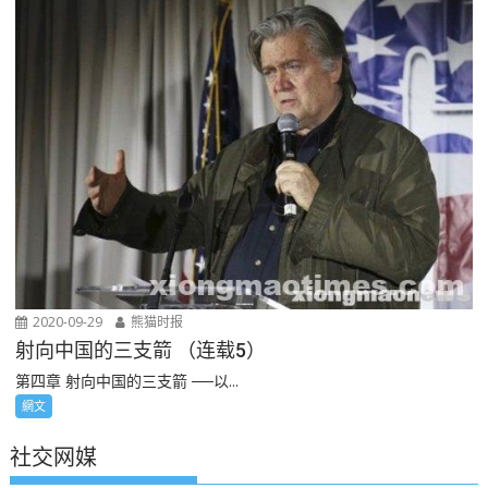
2020-09-29
熊猫时报
射向中国的三支箭 （连载5）
第四章 射向中国的三支箭 ──以...
網文
社交网媒