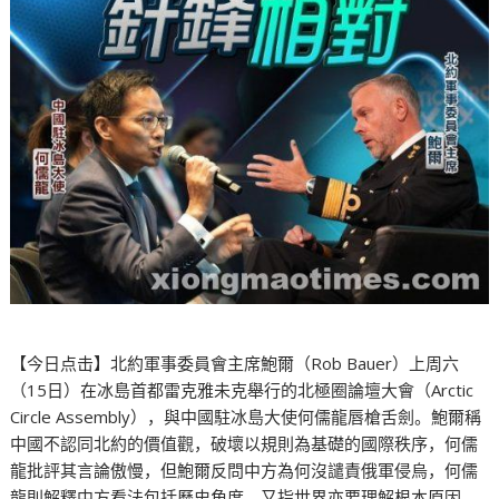
【今日点击】北約軍事委員會主席鮑爾（Rob Bauer）上周六
（15日）在冰島首都雷克雅未克舉行的北極圈論壇大會（Arctic
Circle Assembly），與中國駐冰島大使何儒龍唇槍舌劍。鮑爾稱
中國不認同北約的價值觀，破壞以規則為基礎的國際秩序，何儒
龍批評其言論傲慢，但鮑爾反問中方為何沒譴責俄軍侵烏，何儒
龍則解釋中方看法包括歷史角度，又指世界亦要理解根本原因。