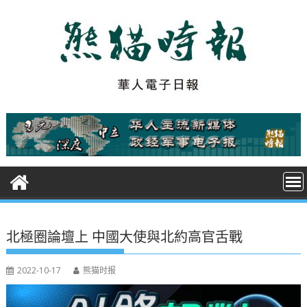
S
k
i
p
t
o
c
o
n
t
e
n
t
北極圈論壇上 中國大使與北約高官舌戰
2022-10-17
熊猫时报