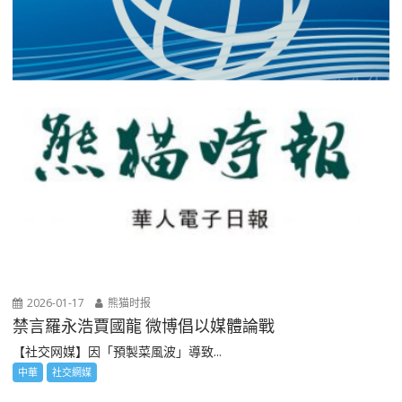
2026-01-17
熊猫时报
禁言羅永浩賈國龍 微博倡以媒體論戰
【社交网媒】因「預製菜風波」導致...
中華
社交網媒