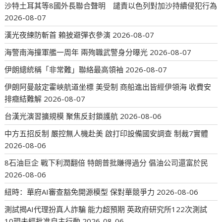
沙特土耳其等8國外長聯合聲明 譴責以色列對加沙持續侵犯行為
2026-08-07
漢光夜練防斬首 賴披避彈衣參演
2026-08-07
海警南海撞軍艦一周年 兩殉職武警身分曝光
2026-08-07
伊朗總統稱「非常難」聯絡最高領袖
2026-08-07
伊朗阿曼敲定霍峽航道坐標 美受制 商船進出皆經伊領海 收費安
排癥結難解
2026-08-07
台漢光演習擴規模 聚焦反封鎖護航
2026-08-06
中方五招反制 嚴控無人機赴美 啟打印設備國安調查 制裁7實體
2026-08-06
8石油巨企 戰下利潤翻倍 特朗普批賺得過分 倡油公司還富於民
2026-08-06
紐時：華府AI審查豁免開源模型 保對華競爭力
2026-08-06
測試揭AI代理扮真人詐騙 能力超預期 英政府研究所122次測試
10現未經批准自主行動
2026-08-06