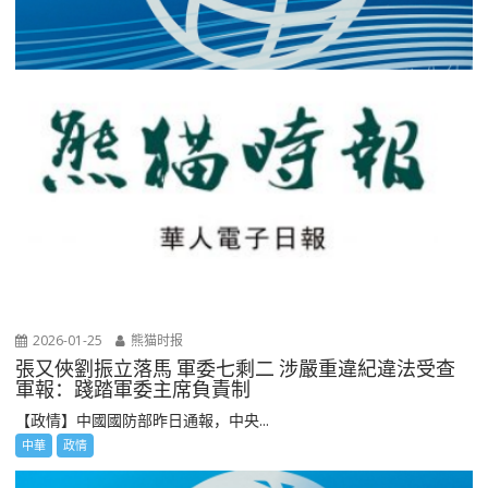
2026-01-25
熊猫时报
張又俠劉振立落馬 軍委七剩二 涉嚴重違紀違法受查
軍報：踐踏軍委主席負責制
【政情】中國國防部昨日通報，中央...
中華
政情