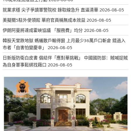
就業求穩 尖子爭讀軍警院校 錄取線急升 直逼清華
2026-08-05
美擬關5駐外使領館 華府官員稱無成本效益
2026-08-05
伊朗阿曼將達成霍峽協議 「服務費」均分
2026-08-05
韓股天堂跌地獄 螞蟻散戶輸得狠 上月最少36萬戶口斬倉 錯過入
市者「由害怕變慶幸」
2026-08-05
日新版防衛白皮書 倡結伴「應對華挑戰」 中國國防部：賊喊捉賊
為自身軍事鬆綁找藉口
2026-08-05