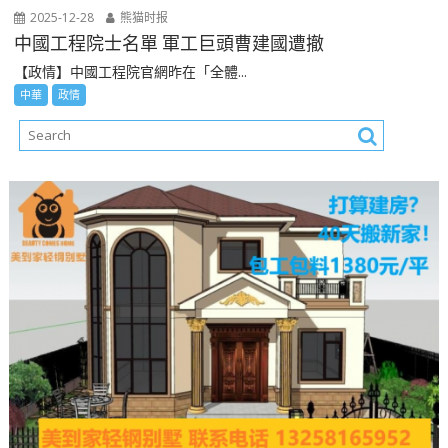
2025-12-28
熊猫时报
中國工程院士名單 軍工巨頭曹建國遭撤
【政情】中國工程院官網昨在「全體...
中華
政情