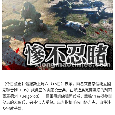
【今日点击】俄羅斯上周六（15日）表示，兩名來自某個獨立國
家聯合體（CIS）成員國的志願役士兵，在鄰近烏克蘭邊境的別爾
哥羅德州（Belgorod）一個軍事訓練場開殺戒，擊斃11名擬參與
侵烏的志願兵，另外15人受傷。烏方指槍手來自塔吉克，事件涉
及宗教爭端。