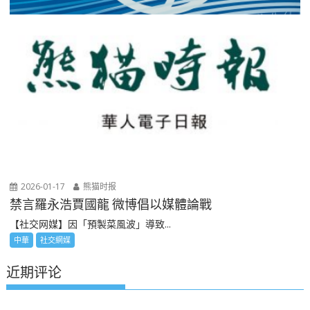
2026-01-17
熊猫时报
禁言羅永浩賈國龍 微博倡以媒體論戰
【社交网媒】因「預製菜風波」導致...
中華
社交網媒
近期评论