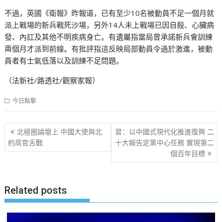
不過，英國《衛報》昨報道，已有至少10名被動員不足一個月就
派上戰場的新兵戰死沙場，另外14人未上戰場已因自殺、心臟病
發、內訌及其他不明疾病身亡。有遺屬指當局曾承諾新兵會訓練
兩個月才派到前線。有批評指這反映局部動員令過於激進，被動
員者有士氣低落以及訓練不足問題。
（法新社/路透社/觀察家報）
今日點擊
文
北極圈論壇上 中國大使與北
習：以中國式現代化推進復興 二
章
約高官舌戰
十大報告定黨中心任務 實現第二
個百年目標
导
航
Related posts