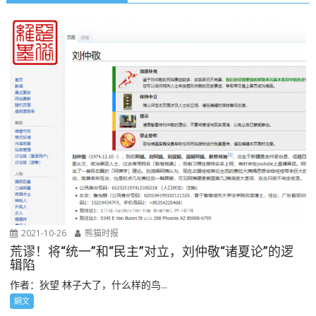
2021-10-26
熊猫时报
荒谬！将“统一”和“民主”对立，刘仲敬“诸夏论”的逻
辑陷
作者：狄望 林子大了，什么样的鸟...
網文