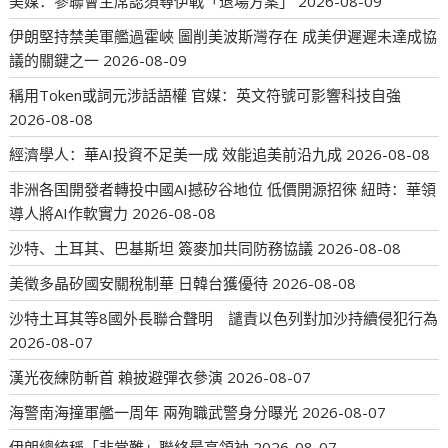
美媒：參聯會主席認須尋伊戰「退場方案」
2026-08-09
伊朗堅持禁美軍艦過霍峽 圖削美波斯灣存在 成美伊遲遲未達成協
議的關鍵之一
2026-08-09
稱用Token或詞元涉話語權 官媒：英文符號可影響科技自強
2026-08-08
經濟學人：華AI投資不足美一成 效能追美前沿九成
2026-08-08
非洲各国開發者轉投中國AI撼矽谷地位 低價開源招徠 紐時：華領
導人將AI作軟實力
2026-08-08
沙特、土耳其、巴基斯坦 簽麥加共同防務協議
2026-08-08
美徵多晶矽國安關稅制華 日韓台獲優待
2026-08-08
沙特土耳其等8國外長聯合聲明 譴責以色列對加沙持續侵犯行為
2026-08-07
漢光夜練防斬首 賴披避彈衣參演
2026-08-07
海警南海撞軍艦一周年 兩殉職武警身分曝光
2026-08-07
伊朗總統稱「非常難」聯絡最高領袖
2026-08-07