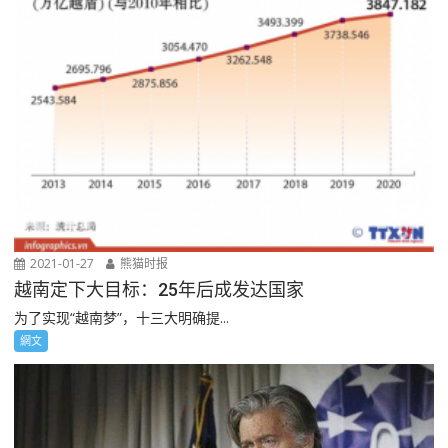
2021-01-27
熊猫时报
越南定下大目标：25年后成发达国家
为了实现“越南梦”，十三大明确提...
網文