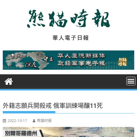
S
k
i
p
t
o
c
o
n
t
e
n
t
外籍志願兵開殺戒 俄軍訓練場釀11死
2022-10-17
熊猫时报