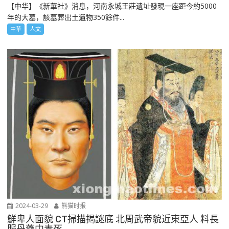
【中华】《新華社》消息，河南永城王莊遺址發現一座距今約5000
年的大墓，該墓葬出土遺物350餘件...
中華
人文
2024-03-29
熊猫时报
鮮卑人面貌 CT掃描揭謎底 北周武帝貌近東亞人 料長
服丹藥中毒死