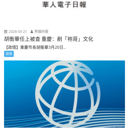
2026-03-21
熊猫时报
胡衡華任上被查 重慶：剷「袍哥」文化
【政情】重慶市長胡衡華3月20日...
政情