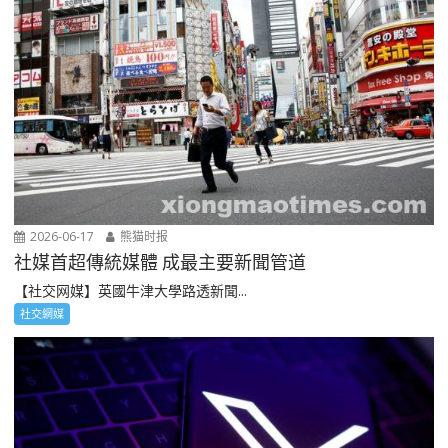
2026-06-17
熊猫时报
社媒首超傳統媒體 成最主要新聞管道
【社交网媒】英國牛津大學路透新聞...
社交網媒