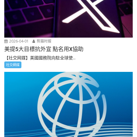
2026-04-01
熊猫时报
美提5大目標抗外宣 點名用X協助
【社交网媒】美國國務院向駐全球使...
社交網媒