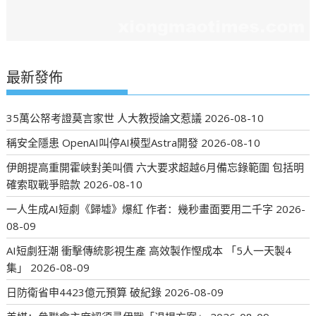
最新發佈
35萬公帑考證莫言家世 人大教授論文惹議
2026-08-10
稱安全隱患 OpenAI叫停AI模型Astra開發
2026-08-10
伊朗提高重開霍峽對美叫價 六大要求超越6月備忘錄範圍 包括明
確索取戰爭賠款
2026-08-10
一人生成AI短劇《歸墟》爆紅 作者：幾秒畫面要用二千字
2026-
08-09
AI短劇狂潮 衝擊傳統影視生產 高效製作慳成本 「5人一天製4
集」
2026-08-09
日防衛省申4423億元預算 破紀錄
2026-08-09