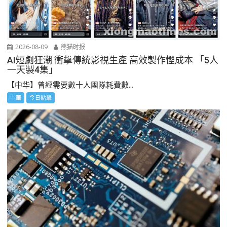
2026-08-09
熊猫时报
AI短劇狂潮 衝擊傳統影視生產 高效製作慳成本 「5人
一天製4集」
【中华】曾經需要數十人團隊耗費數...
中華
今日點擊