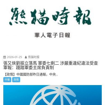
2026-01-25
熊猫时报
張又俠劉振立落馬 軍委七剩二 涉嚴重違紀違法受查
軍報：踐踏軍委主席負責制
【政情】中國國防部昨日通報，中央...
中華
政情