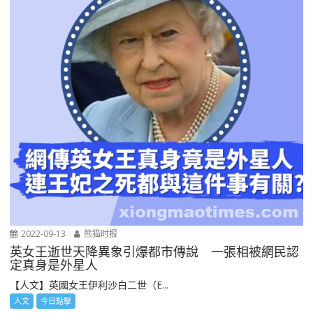
2022-09-13
熊猫时报
英女王逝世天降異象引爆都市傳說 一張相被網民認
定真身是外星人
【人文】英國女王伊利沙白二世（E...
人文
今日點擊