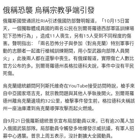
俄稱恐襲 烏稱宗教爭端引發
俄羅斯國營通訊社RIA引述俄國防部聲明報道，「10月15日當
天，一個獨聯體成員國的兩名公民在別爾哥羅德西部軍區訓練場
犯下恐怖行為」，造成11人喪生，另有15人受到不同程度的傷
害。聲明指出：「兩名恐怖分子與參加（對烏克蘭）特別軍事行
動的志願者一起進行槍械訓練期間，用小型武器向部隊人員開
火」，此後兩人都在還擊中喪生。有俄媒報道，實際傷亡人數比
官方公布的多。別爾哥羅德州長格拉德科夫說，事件中沒有平民
死傷。
烏克蘭總統顧問阿列斯托維奇在YouTube接受訪問時說，槍手來
自中亞國家塔吉克，就宗教問題與其他人爭執後開火。別爾哥羅
德州離烏克蘭邊境約32公里，槍擊事件發生前，格拉德科夫稱該
州一座油庫遭到烏克蘭導彈攻擊而起火燃燒。
自9月21日俄羅斯總統普京宣布局部動員以來，已有逾20萬人加
入俄國武裝部隊。局部動員令觸發多地爆發示威抗議，有軍人招
募中心遇襲。普京上周五表示，沒計劃擴大全國動員。