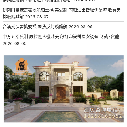
伊朗阿曼敲定霍峽航道坐標 美受制 商船進出皆經伊領海 收費安
排癥結難解
2026-08-07
台漢光演習擴規模 聚焦反封鎖護航
2026-08-06
中方五招反制 嚴控無人機赴美 啟打印設備國安調查 制裁7實體
2026-08-06