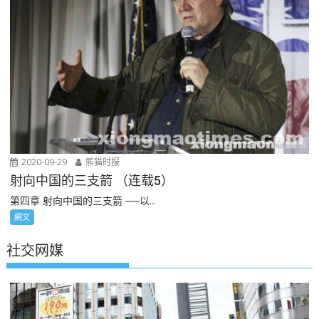
2020-09-29
熊猫时报
射向中国的三支箭 （连载5）
第四章 射向中国的三支箭 ──以...
網文
社交网媒