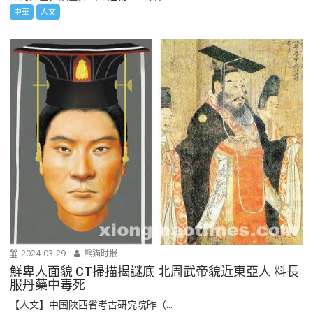
中華
人文
2024-03-29
熊猫时报
鮮卑人面貌 CT掃描揭謎底 北周武帝貌近東亞人 料長
服丹藥中毒死
【人文】中国陜西省考古研究院昨（...