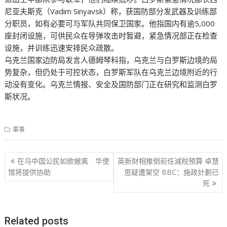
尼亚夫斯克（Vadim Sinyavsk）称，获国防部分发武器及训练部
分职员，如有必要可与军队共同保卫国家。他指国内有逾5,000
座封闭设施，可供民众在导弹攻击时暂避，紧急情况部正在检查
设施，并训练迅速安排民众疏散。
乌克兰国家边防局发言人德姆琴科指，乌克兰与白罗斯边境的局
势复杂，但仍处于可控状态，白罗斯军队在乌克兰边境附近的行
动没有变化。乌克兰情报、安全及国防部门正在研究和监测白罗
斯状况。
軍事
文
在乌中国公民如欲撤离 华使
英新財相推倒前任減稅預算 卓慧
章
馆将提供协助
思疑遭架空 BBC：施政計劃已
死
导
航
Related posts