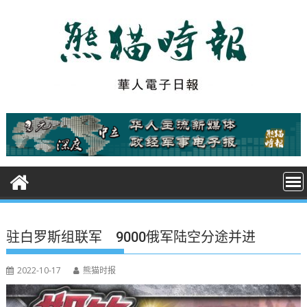
S
k
i
p
t
o
c
o
n
t
e
n
t
驻白罗斯组联军 9000俄军陆空分途并进
2022-10-17
熊猫时报