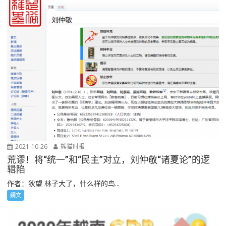
2021-10-26
熊猫时报
荒谬！将“统一”和“民主”对立，刘仲敬“诸夏论”的逻
辑陷
作者：狄望 林子大了，什么样的鸟...
網文