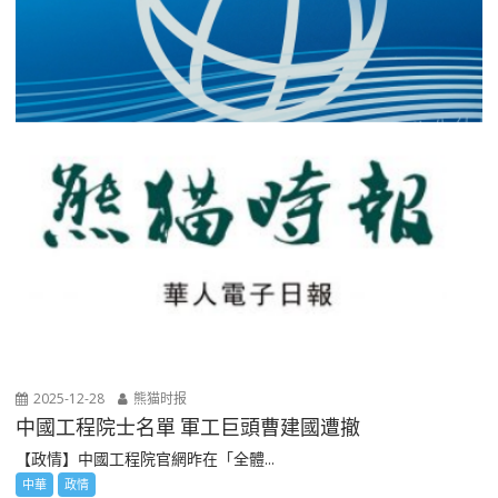
2025-12-28
熊猫时报
中國工程院士名單 軍工巨頭曹建國遭撤
【政情】中國工程院官網昨在「全體...
中華
政情