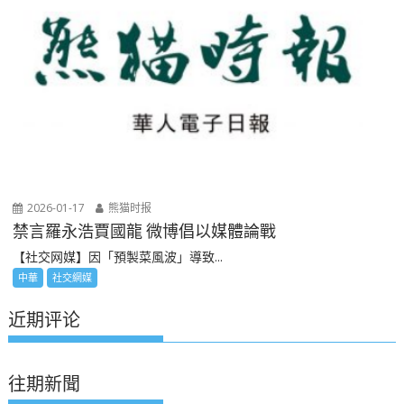
2026-01-17
熊猫时报
禁言羅永浩賈國龍 微博倡以媒體論戰
【社交网媒】因「預製菜風波」導致...
中華
社交網媒
近期评论
往期新聞