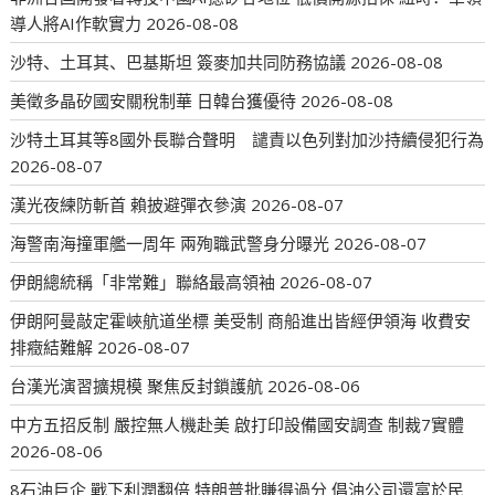
導人將AI作軟實力
2026-08-08
沙特、土耳其、巴基斯坦 簽麥加共同防務協議
2026-08-08
美徵多晶矽國安關稅制華 日韓台獲優待
2026-08-08
沙特土耳其等8國外長聯合聲明 譴責以色列對加沙持續侵犯行為
2026-08-07
漢光夜練防斬首 賴披避彈衣參演
2026-08-07
海警南海撞軍艦一周年 兩殉職武警身分曝光
2026-08-07
伊朗總統稱「非常難」聯絡最高領袖
2026-08-07
伊朗阿曼敲定霍峽航道坐標 美受制 商船進出皆經伊領海 收費安
排癥結難解
2026-08-07
台漢光演習擴規模 聚焦反封鎖護航
2026-08-06
中方五招反制 嚴控無人機赴美 啟打印設備國安調查 制裁7實體
2026-08-06
8石油巨企 戰下利潤翻倍 特朗普批賺得過分 倡油公司還富於民