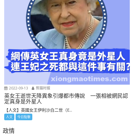
2022-09-13
熊猫时报
英女王逝世天降異象引爆都市傳說 一張相被網民認
定真身是外星人
【人文】英國女王伊利沙白二世（E...
人文
今日點擊
政情