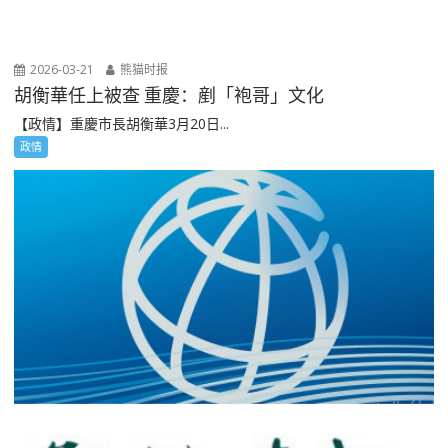
2026-03-21
熊猫时报
胡衡華任上被查 重慶：剷「袍哥」文化
【政情】重慶市長胡衡華3月20日...
政情