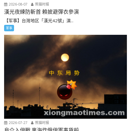
2026-08-07
熊猫时报
漢光夜練防斬首 賴披避彈衣參演
【军事】台灣地区「漢光42號」演...
軍事
2026-07-27
熊猫时报
烏介入伊戰 裏海炸俄伊軍事貨船