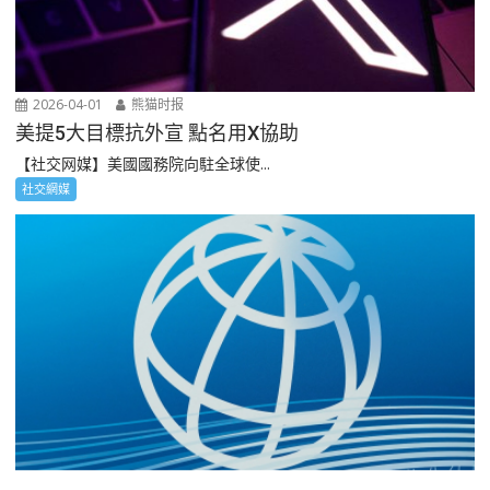
2026-04-01
熊猫时报
美提5大目標抗外宣 點名用X協助
【社交网媒】美國國務院向駐全球使...
社交網媒