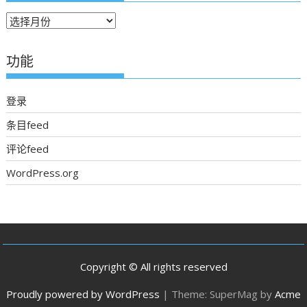
往
期
新
功能
聞
登录
条目feed
评论feed
WordPress.org
Copyright © All rights reserved
Proudly powered by WordPress
|
Theme: SuperMag by
Acme