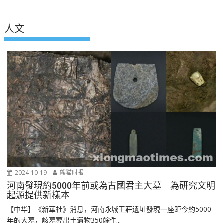
人文
2024-10-19
熊猫时报
河南發現約5000年前或為古國君主大墓 為研究文明
起源提供新樣本
【中华】《新華社》消息，河南永城王莊遺址發現一座距今約5000
年的大墓，該墓葬出土遺物350餘件...