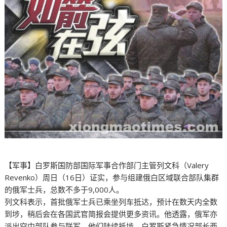
【军事】白罗斯国防部国际军事合作部门主管列文科（Valery
Revenko）周日（16日）证实，参与组建俄白区域联合部队集群
的俄军士兵，总数不多于9,000人。
列文科表示，首批俄军士兵已乘坐列车抵达，预计在数天内全数
到埗，稍后会在各国武官简报会提供更多资讯。他透露，俄军亦
派出空中部队参与联军，他们陆续抵埗。白罗斯紧急情况部长西