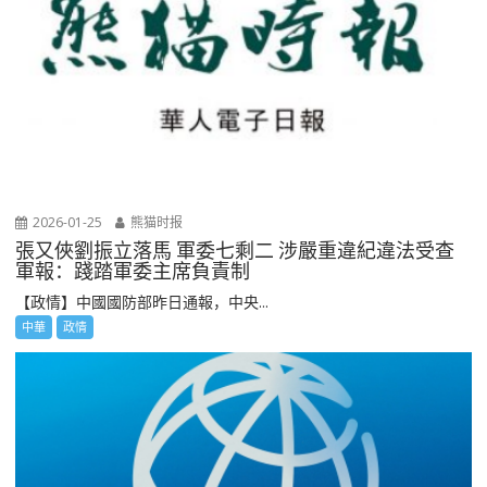
2026-01-25
熊猫时报
張又俠劉振立落馬 軍委七剩二 涉嚴重違紀違法受查
軍報：踐踏軍委主席負責制
【政情】中國國防部昨日通報，中央...
中華
政情