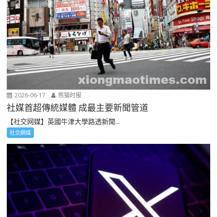
2026-06-17
熊猫时报
社媒首超傳統媒體 成最主要新聞管道
【社交网媒】英國牛津大學路透新聞...
社交網媒