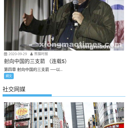
2020-09-29
熊猫时报
射向中国的三支箭 （连载5）
第四章 射向中国的三支箭 ──以...
網文
社交网媒