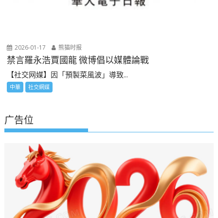
2026-01-17
熊猫时报
禁言羅永浩賈國龍 微博倡以媒體論戰
【社交网媒】因「預製菜風波」導致...
中華
社交網媒
广告位