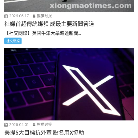
2026-06-17
熊猫时报
社媒首超傳統媒體 成最主要新聞管道
【社交网媒】英國牛津大學路透新聞...
社交網媒
2026-04-01
熊猫时报
美提5大目標抗外宣 點名用X協助