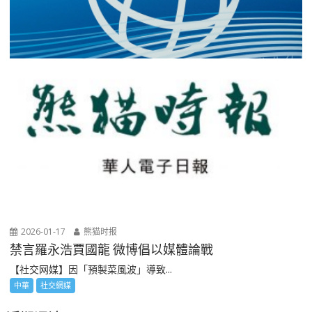
2026-01-17
熊猫时报
禁言羅永浩賈國龍 微博倡以媒體論戰
【社交网媒】因「預製菜風波」導致...
中華
社交網媒