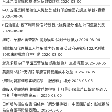
台漢光演習擴規模 聚焦反封鎖護航
2026-08-06
中方五招反制 嚴控無人機赴美 啟打印設備國安調查 制裁7實體
2026-08-06
8石油巨企 戰下利潤翻倍 特朗普批賺得過分 倡油公司還富於民
2026-08-06
紐時：華府AI審查豁免開源模型 保對華競爭力
2026-08-06
測試揭AI代理扮真人詐騙 能力超預期 英政府研究所122次測試
10現未經批准自主行動
2026-08-06
就業求穩 尖子爭讀軍警院校 錄取線急升 直逼清華
2026-08-05
美擬關5駐外使領館 華府官員稱無成本效益
2026-08-05
伊朗阿曼將達成霍峽協議 「服務費」均分
2026-08-05
韓股天堂跌地獄 螞蟻散戶輸得狠 上月最少36萬戶口斬倉 錯過入
市者「由害怕變慶幸」
2026-08-05
日新版防衛白皮書 倡結伴「應對華挑戰」 中國國防部：賊喊捉賊
為自身軍事鬆綁找藉口
2026-08-05