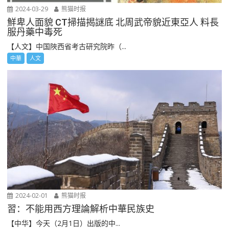
2024-03-29
熊猫时报
鮮卑人面貌 CT掃描揭謎底 北周武帝貌近東亞人 料長
服丹藥中毒死
【人文】中国陜西省考古研究院昨（...
中華
人文
2024-02-01
熊猫时报
習：不能用西方理論解析中華民族史
【中华】今天（2月1日）出版的中...