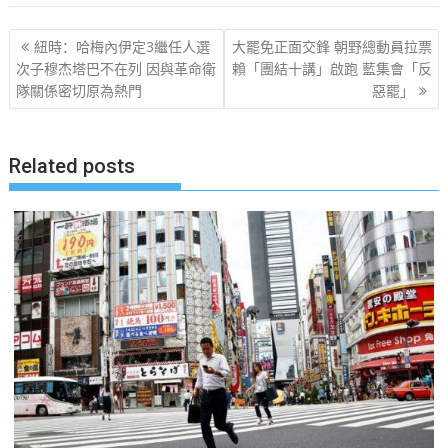
文
紐時：哈梅內伊定3繼任人選
大罷免正面交鋒 朝野總動員拉票
章
次子穆杰塔巴不在列 因與革命衛
賴「團結十講」啟跑 藍集會「反
隊關係密切原為熱門
惡罷」
导
航
Related posts