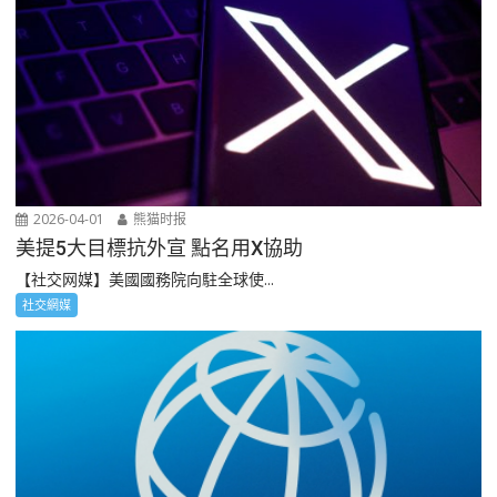
2026-04-01
熊猫时报
美提5大目標抗外宣 點名用X協助
【社交网媒】美國國務院向駐全球使...
社交網媒