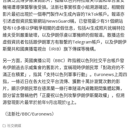
機場遭導彈襲擊後受損。法新社事實核查小組溯源確認，相關假
影片最初出現於一個專門製作AI生成內容的TikTok帳戶。報道亦
引述虛假資訊監察網站NewsGuard稱，已發現最少有51個網站
發布10多條以伊戰爭相關的虛假信息，包括AI生成照片訛稱特拉
維夫受到嚴重破壞，以及伊朗俘虜以軍機師的假報道。散播這些
虛假資訊者包括跟伊朗軍方有聯繫的Telegram帳戶，以及伊朗伊
斯蘭共和國廣播電視台（IRIB）旗下傳媒等機構。
另一方面，英國廣播公司（BBC）昨指親以色列社交平台帳戶發
布伊朗過去示威集會的舊影片，宣稱現時伊朗民眾「對政府的不
滿正在積累」，指其「支持以色列軍事行動」。Euronews上周四
指，一條近日在各大社交平台流傳、獲數十萬計瀏覽次數的影
片，顯示伊朗民眾在德黑蘭一條行車隧道內避難期間集體起舞，
部分留言聲稱他們「正慶祝以色列攻擊伊朗伊斯蘭政權」，但溯
源發現影片最早於前年9月出現於Ig上。
（法新社/BBC/Euronews）
社交網媒