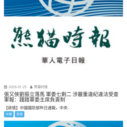
2026-01-25
熊猫时报
張又俠劉振立落馬 軍委七剩二 涉嚴重違紀違法受查
軍報：踐踏軍委主席負責制
【政情】中國國防部昨日通報，中央...
中華
政情