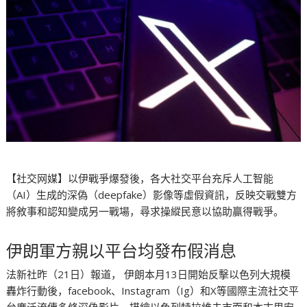
【社交网媒】以伊戰爭爆發後，各大社交平台充斥人工智能
（AI）生成的深偽（deepfake）影像等虛假資訊，反映交戰雙方
將敘事和認知變成另一戰場，尋求操縱民意以協助贏得戰爭。
伊朗軍方親以平台均發布假消息
法新社昨（21日）報道， 伊朗本月13日開始反擊以色列大規模
轟炸行動後，facebook、Instagram（Ig）和X等國際主流社交平
台廣泛流傳多條深偽影片，描繪以色列特拉維夫市面和本古里安