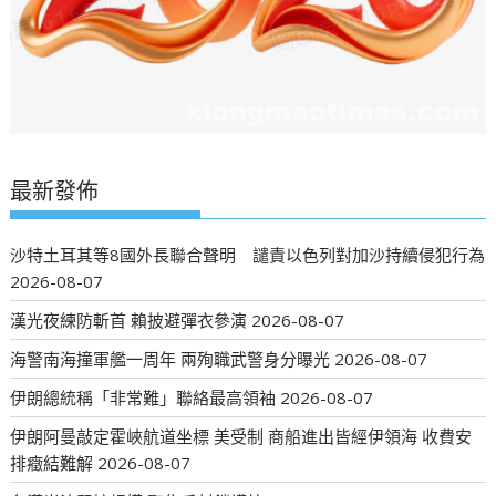
最新發佈
沙特土耳其等8國外長聯合聲明 譴責以色列對加沙持續侵犯行為
2026-08-07
漢光夜練防斬首 賴披避彈衣參演
2026-08-07
海警南海撞軍艦一周年 兩殉職武警身分曝光
2026-08-07
伊朗總統稱「非常難」聯絡最高領袖
2026-08-07
伊朗阿曼敲定霍峽航道坐標 美受制 商船進出皆經伊領海 收費安
排癥結難解
2026-08-07