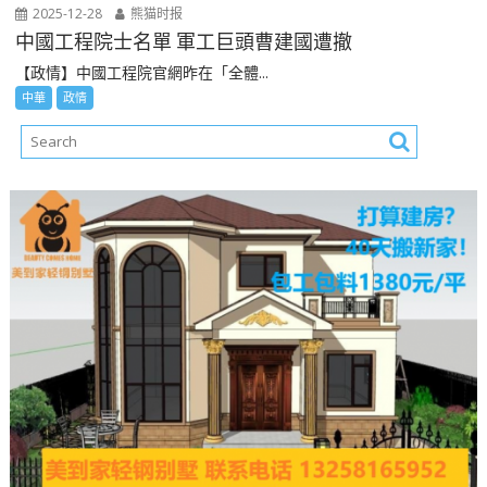
2025-12-28
熊猫时报
中國工程院士名單 軍工巨頭曹建國遭撤
【政情】中國工程院官網昨在「全體...
中華
政情