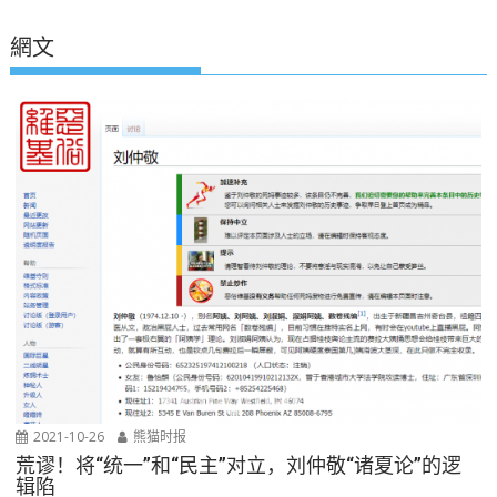
網文
2021-10-26
熊猫时报
荒谬！将“统一”和“民主”对立，刘仲敬“诸夏论”的逻
辑陷