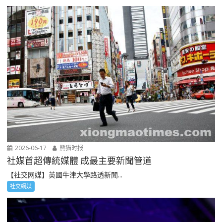
2026-06-17
熊猫时报
社媒首超傳統媒體 成最主要新聞管道
【社交网媒】英國牛津大學路透新聞...
社交網媒