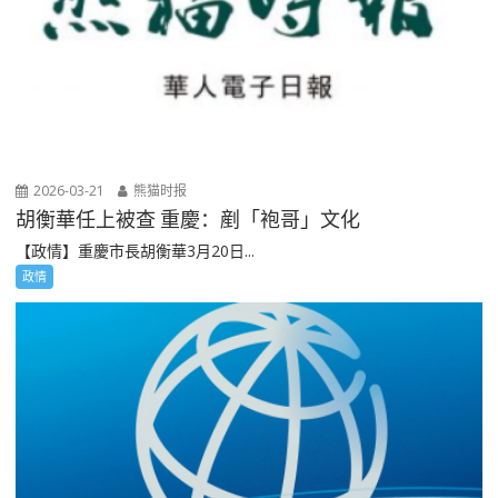
2026-03-21
熊猫时报
胡衡華任上被查 重慶：剷「袍哥」文化
【政情】重慶市長胡衡華3月20日...
政情