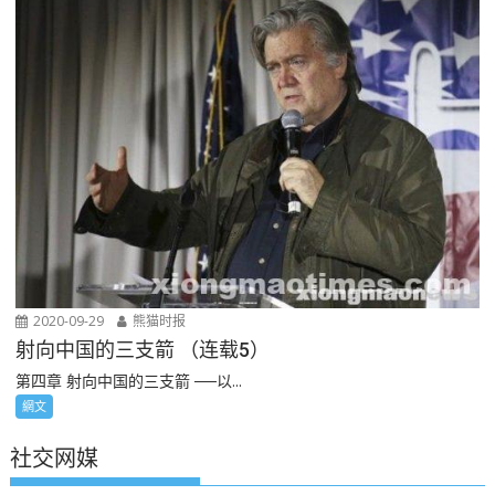
2020-09-29
熊猫时报
射向中国的三支箭 （连载5）
第四章 射向中国的三支箭 ──以...
網文
社交网媒