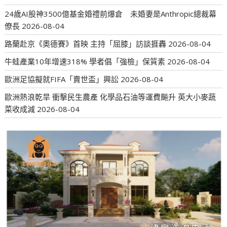
24歲AI股神3500億基金婚禮前爆倉 未婚妻是Anthropic總裁幕
僚長
2026-08-04
路蘭赴京《奧德賽》首映 主持「屈膝」訪談捱轟
2026-08-04
牛蛙產業10年增速318% 學者倡「強檢」保質素
2026-08-04
歐洲足協擬就FIFA「賣世盃」興訟
2026-08-04
歐洲熱浪乾旱 衝擊民生農產 化學品石油等運費飈升 英大小麥蔬
菜收成減
2026-08-04