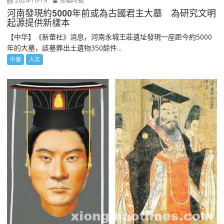
2024-10-19
熊猫时报
河南發現約5000年前或為古國君主大墓 為研究文明
起源提供新樣本
【中华】《新華社》消息，河南永城王莊遺址發現一座距今約5000
年的大墓，該墓葬出土遺物350餘件...
中華
人文