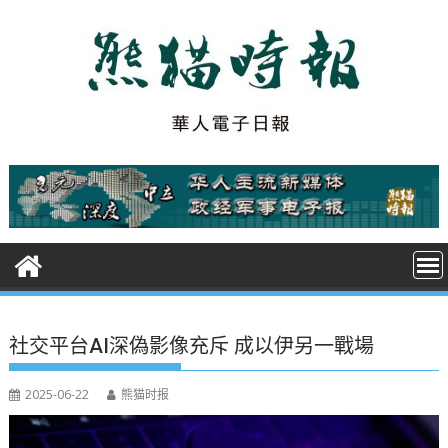
S
k
i
p
t
o
c
o
n
t
e
n
t
社交平台AI深偽影像充斥 成以伊另一戰場
2025-06-22
熊猫时报