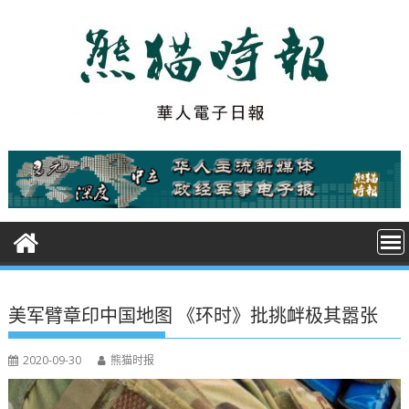
S
k
i
p
t
o
c
o
n
t
e
n
t
美军臂章印中国地图 《环时》批挑衅极其嚣张
2020-09-30
熊猫时报