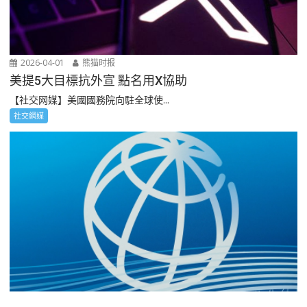
2026-04-01
熊猫时报
美提5大目標抗外宣 點名用X協助
【社交网媒】美國國務院向駐全球使...
社交網媒