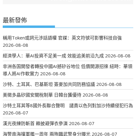
最新發佈
稱用Token或詞元涉話語權 官媒：英文符號可影響科技自強
2026-08-08
經濟學人：華AI投資不足美一成 效能追美前沿九成
2026-08-08
非洲各国開發者轉投中國AI撼矽谷地位 低價開源招徠 紐時：華領
導人將AI作軟實力
2026-08-08
沙特、土耳其、巴基斯坦 簽麥加共同防務協議
2026-08-08
美徵多晶矽國安關稅制華 日韓台獲優待
2026-08-08
沙特土耳其等8國外長聯合聲明 譴責以色列對加沙持續侵犯行為
2026-08-07
漢光夜練防斬首 賴披避彈衣參演
2026-08-07
海警南海撞軍艦一周年 兩殉職武警身分曝光
2026-08-07