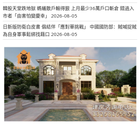
韓股天堂跌地獄 螞蟻散戶輸得狠 上月最少36萬戶口斬倉 錯過入
市者「由害怕變慶幸」
2026-08-05
日新版防衛白皮書 倡結伴「應對華挑戰」 中國國防部：賊喊捉賊
為自身軍事鬆綁找藉口
2026-08-05