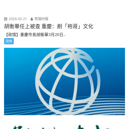
2026-03-21
熊猫时报
胡衡華任上被查 重慶：剷「袍哥」文化
【政情】重慶市長胡衡華3月20日...
政情