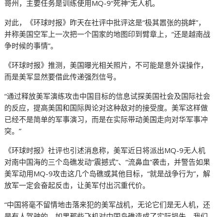
哥州，主要任务是训练使用MQ-9“死神”无人机。
对此，《环球时报》昨天在社评中批评这是“极其嚣张的挑衅”，
并称美国空军上一次把一个国家的地图印到臂章上，“还是越南战
争时候的事情”。
《环球时报》推测，美国曝光相关照片，不可能是意外误操作，
而是美军显然要借此传递强烈信号。
“通过释放美军演练攻击中国目标的信息试探美国社会及国际社会
的反应，提高美国和国际舆论对这种敌对的接受度。美军这样做
已经不是简单的军事演习，而是在实际带动美国走向对华军事冲
突。”
《环球时报》社评也引述消息称，美军近日将派出MQ-9无人机
对南中国海的三个岛礁发动“震撼式”、“流鼻血”袭击，并警告如果
美军动用MQ-9攻击这几个岛礁或其他目标，“就是战争行为”，解
放军一定会奋起反击，让美军付出沉重代价。
“中国将毫不留情地击落来犯的美军战机，无论它们是无人机，还
是有人驾驶的。如果那些飞机对中国岛礁造成了实际损失，我们