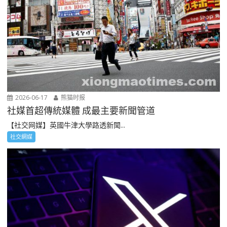
2026-06-17
熊猫时报
社媒首超傳統媒體 成最主要新聞管道
【社交网媒】英國牛津大學路透新聞...
社交網媒