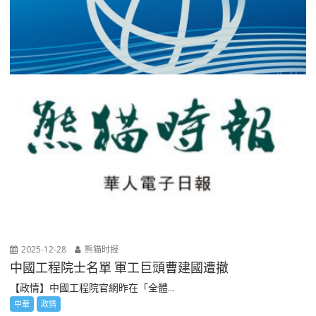
2025-12-28
熊猫时报
中國工程院士名單 軍工巨頭曹建國遭撤
【政情】中國工程院官網昨在「全體...
中華
政情