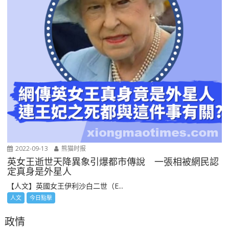
2022-09-13
熊猫时报
英女王逝世天降異象引爆都市傳說 一張相被網民認
定真身是外星人
【人文】英國女王伊利沙白二世（E...
人文
今日點擊
政情