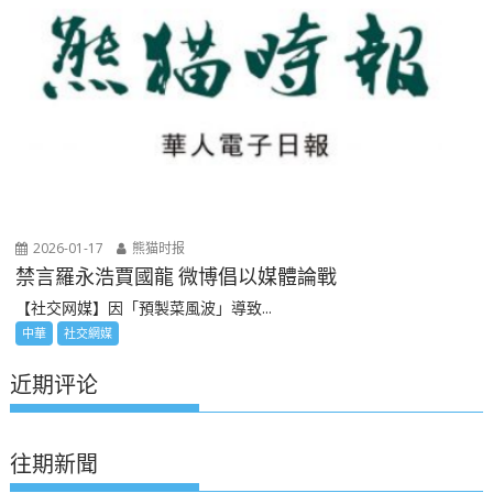
2026-01-17
熊猫时报
禁言羅永浩賈國龍 微博倡以媒體論戰
【社交网媒】因「預製菜風波」導致...
中華
社交網媒
近期评论
往期新聞