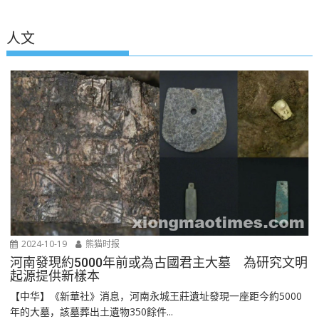
人文
2024-10-19
熊猫时报
河南發現約5000年前或為古國君主大墓 為研究文明
起源提供新樣本
【中华】《新華社》消息，河南永城王莊遺址發現一座距今約5000
年的大墓，該墓葬出土遺物350餘件...