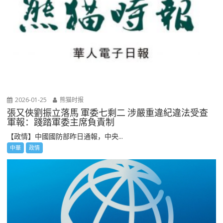
2026-01-25
熊猫时报
張又俠劉振立落馬 軍委七剩二 涉嚴重違紀違法受查
軍報：踐踏軍委主席負責制
【政情】中國國防部昨日通報，中央...
中華
政情