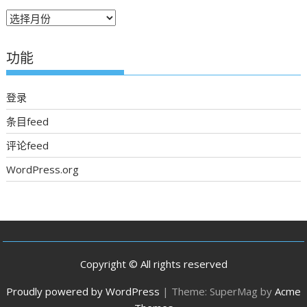
往
期
新
功能
聞
登录
条目feed
评论feed
WordPress.org
Copyright © All rights reserved
Proudly powered by WordPress
|
Theme: SuperMag by
Acme