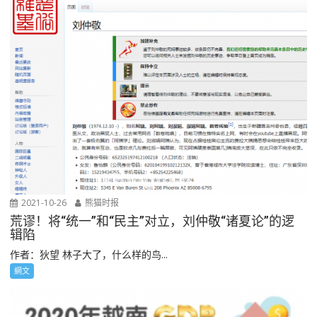
2021-10-26
熊猫时报
荒谬！将“统一”和“民主”对立，刘仲敬“诸夏论”的逻
辑陷
作者：狄望 林子大了，什么样的鸟...
網文