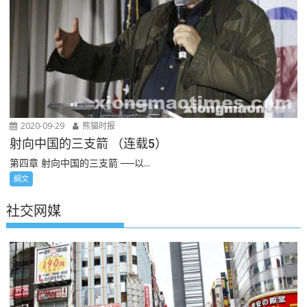
2020-09-29
熊猫时报
射向中国的三支箭 （连载5）
第四章 射向中国的三支箭 ──以...
網文
社交网媒