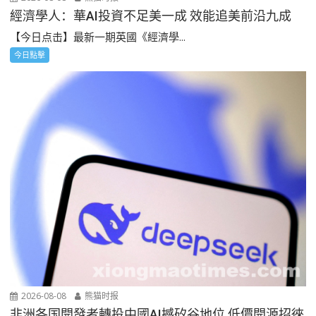
經濟學人：華AI投資不足美一成 效能追美前沿九成
【今日点击】最新一期英國《經濟學...
今日點擊
2026-08-08
熊猫时报
非洲各国開發者轉投中國AI撼矽谷地位 低價開源招徠