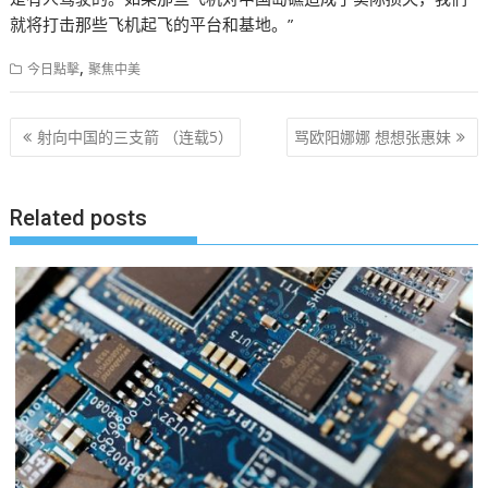
就将打击那些飞机起飞的平台和基地。”
,
今日點擊
聚焦中美
文
射向中国的三支箭 （连载5）
骂欧阳娜娜 想想张惠妹
章
导
Related posts
航