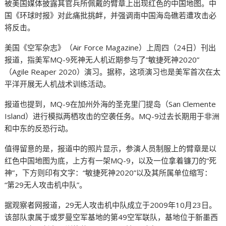
被美国媒体披露其官兵所佩戴的臂章上出现红色的中国地图。中
国《环球时报》对此痛批挑衅，并强调南中国海岛礁若遭攻击必
将反击。
美国《空军杂志》（Air Force Magazine）上周四（24日）刊出
报道，指美军MQ-9死神无人机近期参与了“敏捷死神2020”
（Agile Reaper 2020）演习。据称，这项演习也是美军首次在太
平洋开展无人机战术训练活动。
报道也提到，MQ-9在加州外海的圣克里门提岛（San Clemente
Island）进行模拟两栖攻击的空袭任务。MQ-9过去长期用于非洲
和中东的反恐行动。
值得留意的是，报道中的照片显示，参演人员制服上的臂章是以
红色中国地图为底，上方有一架MQ-9，以及一位拿着镰刀的“死
神”，下方则印有文字：“敏捷死神2020”以及其所属单位缩写：
“第29无人攻击机中队”。
据观察者网报道，29无人攻击机中队成立于2009年10月23日。
该部队隶属于或罗曼空军基地的第49空军联队，基地位于新墨西