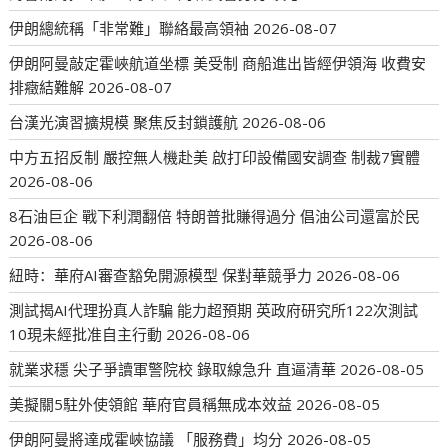
伊朗總統稱「非常難」聯絡最高領袖
2026-08-07
伊朗阿曼敲定霍峽航道坐標 美受制 商船進出皆經伊領海 收費安
排癥結難解
2026-08-07
台漢光演習擴規模 聚焦反封鎖護航
2026-08-06
中方五招反制 嚴控無人機赴美 啟打印設備國安調查 制裁7實體
2026-08-06
8石油巨企 戰下利潤翻倍 特朗普批賺得過分 倡油公司還富於民
2026-08-06
紐時：華府AI審查豁免開源模型 保對華競爭力
2026-08-06
測試揭AI代理扮真人詐騙 能力超預期 英政府研究所122次測試
10現未經批准自主行動
2026-08-06
就業求穩 尖子爭讀軍警院校 錄取線急升 直逼清華
2026-08-05
美擬關5駐外使領館 華府官員稱無成本效益
2026-08-05
伊朗阿曼將達成霍峽協議 「服務費」均分
2026-08-05