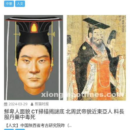
中華
人文
2024-03-29
熊猫时报
鮮卑人面貌 CT掃描揭謎底 北周武帝貌近東亞人 料長
服丹藥中毒死
【人文】中国陜西省考古研究院昨（...