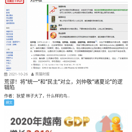
2021-10-26
熊猫时报
荒谬！将“统一”和“民主”对立，刘仲敬“诸夏论”的逻
辑陷
作者：狄望 林子大了，什么样的鸟...
網文