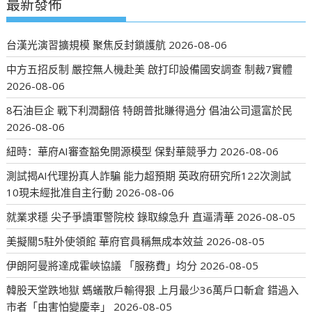
最新發佈
台漢光演習擴規模 聚焦反封鎖護航
2026-08-06
中方五招反制 嚴控無人機赴美 啟打印設備國安調查 制裁7實體
2026-08-06
8石油巨企 戰下利潤翻倍 特朗普批賺得過分 倡油公司還富於民
2026-08-06
紐時：華府AI審查豁免開源模型 保對華競爭力
2026-08-06
測試揭AI代理扮真人詐騙 能力超預期 英政府研究所122次測試
10現未經批准自主行動
2026-08-06
就業求穩 尖子爭讀軍警院校 錄取線急升 直逼清華
2026-08-05
美擬關5駐外使領館 華府官員稱無成本效益
2026-08-05
伊朗阿曼將達成霍峽協議 「服務費」均分
2026-08-05
韓股天堂跌地獄 螞蟻散戶輸得狠 上月最少36萬戶口斬倉 錯過入
市者「由害怕變慶幸」
2026-08-05