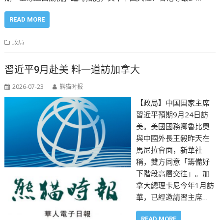
READ MORE
政局
習近平9月赴美 料一道訪加拿大
2026-07-23
熊猫时报
【政局】中国国家主席
習近平預期9月24日訪
美。美國國務卿魯比奧
與中國外長王毅昨天在
馬尼拉會面，新華社
稱，雙方同意「籌備好
下階段高層交往」。加
拿大總理卡尼今年1月訪
華，已經邀請習主席…
READ MORE