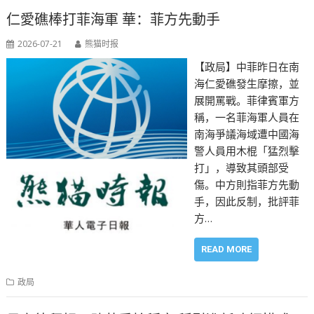
仁愛礁棒打菲海軍 華：菲方先動手
2026-07-21
熊猫时报
【政局】中菲昨日在南
海仁愛礁發生摩擦，並
展開罵戰。菲律賓軍方
稱，一名菲海軍人員在
南海爭議海域遭中國海
警人員用木棍「猛烈擊
打」，導致其頭部受
傷。中方則指菲方先動
手，因此反制，批評菲
方…
READ MORE
政局