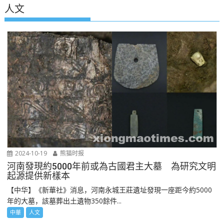
人文
2024-10-19
熊猫时报
河南發現約5000年前或為古國君主大墓 為研究文明
起源提供新樣本
【中华】《新華社》消息，河南永城王莊遺址發現一座距今約5000
年的大墓，該墓葬出土遺物350餘件...
中華
人文