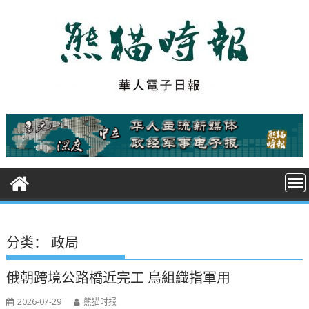
S
k
i
p
t
o
c
o
n
t
e
n
t
分类：
政局
俄朝跨境公路橋近完工 烏組織指軍用
2026-07-29
熊猫时报