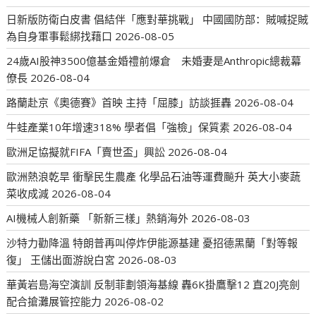
日新版防衛白皮書 倡結伴「應對華挑戰」 中國國防部：賊喊捉賊
為自身軍事鬆綁找藉口
2026-08-05
24歲AI股神3500億基金婚禮前爆倉 未婚妻是Anthropic總裁幕
僚長
2026-08-04
路蘭赴京《奧德賽》首映 主持「屈膝」訪談捱轟
2026-08-04
牛蛙產業10年增速318% 學者倡「強檢」保質素
2026-08-04
歐洲足協擬就FIFA「賣世盃」興訟
2026-08-04
歐洲熱浪乾旱 衝擊民生農產 化學品石油等運費飈升 英大小麥蔬
菜收成減
2026-08-04
AI機械人創新藥 「新新三樣」熱銷海外
2026-08-03
沙特力勸降溫 特朗普再叫停炸伊能源基建 憂招德黑蘭「對等報
復」 王儲出面游說白宮
2026-08-03
華黃岩島海空演訓 反制菲劃領海基線 轟6K掛鷹擊12 直20J亮劍
配合搶灘展管控能力
2026-08-02