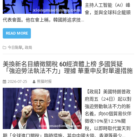
主持人工智能（AI）峰
會，並與全球科企龍頭
代表會面。他在會上稱，韓國將追求技…
READ MORE
,
今日點擊
政局
美換新名目續徵關稅 60經濟體上榜 多國質疑
「強迫勞法執法不力」理據 華重申反對單邊措施
2026-07-25
熊猫时报
【政局】美國特朗普政
府周五（24日）起以對
強迫勞動執法不力的新
名義，向60個貿易伙伴
徵收10%至12.5%關
稅，以即時取代當天到
期「全球進口關稅」臨時措施，其中中國大陸、香港等最少…