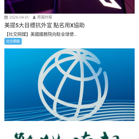
2026-04-01
熊猫时报
美提5大目標抗外宣 點名用X協助
【社交网媒】美國國務院向駐全球使...
社交網媒