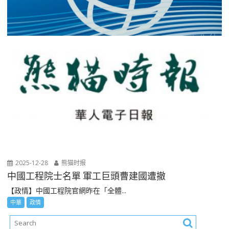
2025-12-28
熊猫时报
中國工程院士名單 軍工巨頭曹建國遭撤
【政情】中國工程院官網昨在「全體...
中華
政情