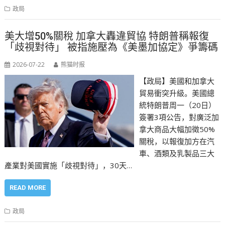
政局
美大增50%關稅 加拿大轟違貿協 特朗普稱報復
「歧視對待」 被指施壓為《美墨加協定》爭籌碼
2026-07-22
熊猫时报
【政局】美國和加拿大
貿易衝突升級。美國總
統特朗普周一（20日）
簽署3項公告，對廣泛加
拿大商品大幅加徵50%
關稅，以報復加方在汽
車、酒類及乳製品三大
產業對美國實施「歧視對待」，30天…
READ MORE
政局