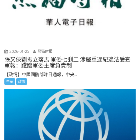
2026-01-25
熊猫时报
張又俠劉振立落馬 軍委七剩二 涉嚴重違紀違法受查
軍報：踐踏軍委主席負責制
【政情】中國國防部昨日通報，中央...
中華
政情