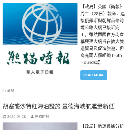
【政局】英國《衛報》
周二（28日）報道，連
接俄羅斯與朝鮮首條跨
境公路大橋已接近完
工，雖然兩國官方均宣
稱興建大橋旨在擴大雙
邊貿易及促進旅遊，但
烏克蘭人權組織Truth
Hounds認…
READ MORE
政局
胡塞襲沙特紅海油設施 曼德海峽航運量新低
2026-07-28
熊猫时报
【政局】航運數據分析