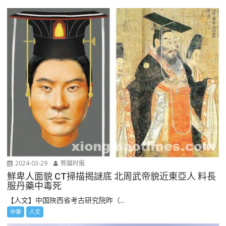
2024-03-29
熊猫时报
鮮卑人面貌 CT掃描揭謎底 北周武帝貌近東亞人 料長
服丹藥中毒死
【人文】中国陜西省考古研究院昨（...
中華
人文