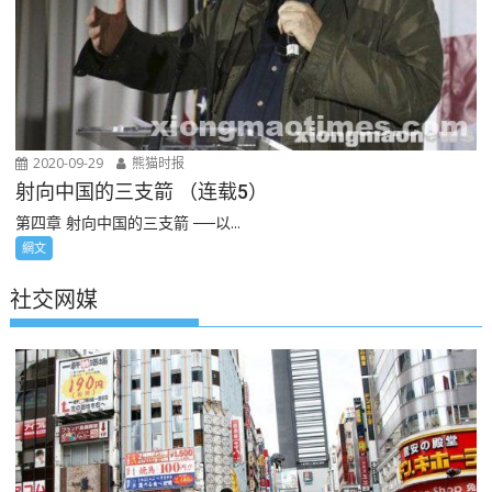
2020-09-29
熊猫时报
射向中国的三支箭 （连载5）
第四章 射向中国的三支箭 ──以...
網文
社交网媒