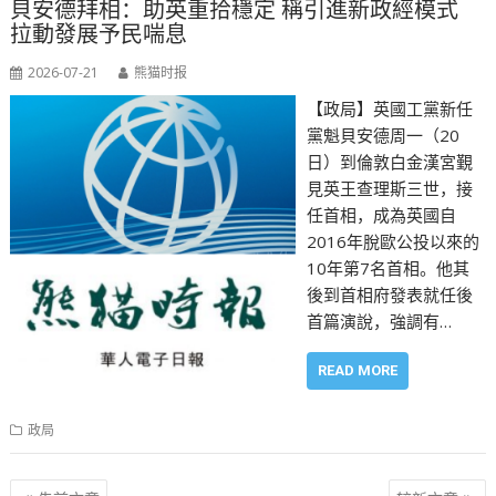
貝安德拜相：助英重拾穩定 稱引進新政經模式
拉動發展予民喘息
2026-07-21
熊猫时报
【政局】英國工黨新任
黨魁貝安德周一（20
日）到倫敦白金漢宮覲
見英王查理斯三世，接
任首相，成為英國自
2016年脫歐公投以來的
10年第7名首相。他其
後到首相府發表就任後
首篇演說，強調有…
READ MORE
政局