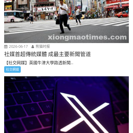
2026-06-17
熊猫时报
社媒首超傳統媒體 成最主要新聞管道
【社交网媒】英國牛津大學路透新聞...
社交網媒