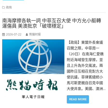
政局
南海摩擦各執一詞 中菲互召大使 中方允小艇轉
運傷員 美澳批京「破壞穩定」
2026-07-22
熊猫时报
【政局】東盟外長會議
召開之際，中菲周一
（20日）在南海仁愛礁
附近海域發生摩擦，並
且上升為外交風波。兩
國昨日互相召見對方大
使抗議，菲律賓總統小
馬可斯更親自召見中國
大使井泉。美國、澳洲…
READ MORE