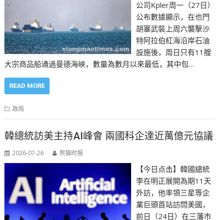
公司Kpler周一（27日）
公布數據顯示，在也門
胡塞武裝上周六襲擊沙
特阿拉伯紅海沿岸石油
設施後，周日只有11艘
大宗商品船通過曼德海峽，數量為數月以來最低，其中包…
READ MORE
政局
韓總統訪美主持AI峰會 兩國科企達近萬億元協議
2026-07-26
熊猫时报
【今日点击】韓國總統
李在明正展開為期11天
外訪，他率領三星等企
業巨頭首站訪問美國，
前日（24日）在三藩市