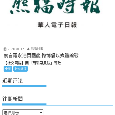
2026-01-17
熊猫时报
禁言羅永浩賈國龍 微博倡以媒體論戰
【社交网媒】因「預製菜風波」導致...
中華
社交網媒
近期评论
往期新聞
往