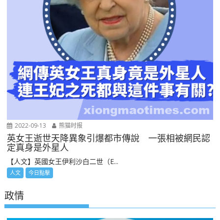
2022-09-13
熊猫时报
英女王逝世天降異象引爆都市傳說 一張相被網民認
定真身是外星人
【人文】英國女王伊利沙白二世（E...
人文
今日點擊
政情