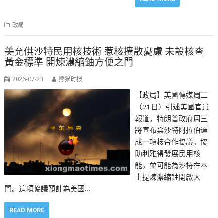
政局
美允供沙特民用核技術 惹核擴散憂慮 未設核查
黃金標準 開煉濃縮鈾方便之門
2026-07-23
熊猫时报
【政局】美國傳媒周二
（21日）引述美國官員
報道，特朗普政府周三
將宣布與沙特阿拉伯達
成一項核合作協議，協
助利雅得發展民用核
能，並可能為沙特在本
土提煉濃縮鈾開啟大
門。這項協議預計為美國…
READ MORE