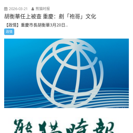
2026-03-21
熊猫时报
胡衡華任上被查 重慶：剷「袍哥」文化
【政情】重慶市長胡衡華3月20日...
政情