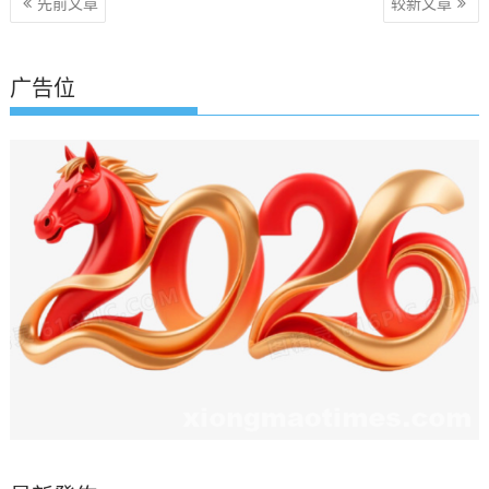
文
先前文章
较新文章
章
导
航
广告位