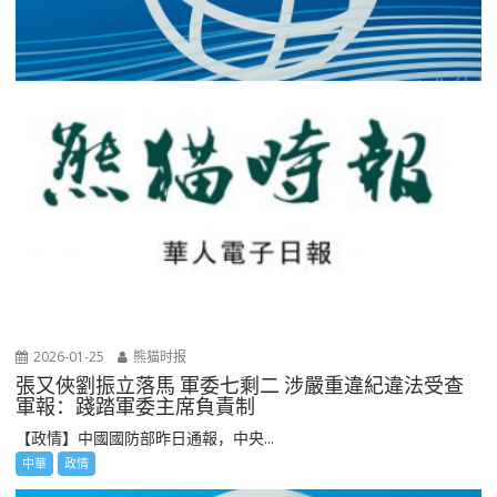
2026-01-25
熊猫时报
張又俠劉振立落馬 軍委七剩二 涉嚴重違紀違法受查
軍報：踐踏軍委主席負責制
【政情】中國國防部昨日通報，中央...
中華
政情