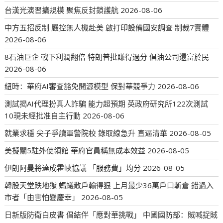
台漢光演習擴規模 聚焦反封鎖護航
2026-08-06
中方五招反制 嚴控無人機赴美 啟打印設備國安調查 制裁7實體
2026-08-06
8石油巨企 戰下利潤翻倍 特朗普批賺得過分 倡油公司還富於民
2026-08-06
紐時：華府AI審查豁免開源模型 保對華競爭力
2026-08-06
測試揭AI代理扮真人詐騙 能力超預期 英政府研究所122次測試
10現未經批准自主行動
2026-08-06
就業求穩 尖子爭讀軍警院校 錄取線急升 直逼清華
2026-08-05
美擬關5駐外使領館 華府官員稱無成本效益
2026-08-05
伊朗阿曼將達成霍峽協議 「服務費」均分
2026-08-05
韓股天堂跌地獄 螞蟻散戶輸得狠 上月最少36萬戶口斬倉 錯過入
市者「由害怕變慶幸」
2026-08-05
日新版防衛白皮書 倡結伴「應對華挑戰」 中國國防部：賊喊捉賊