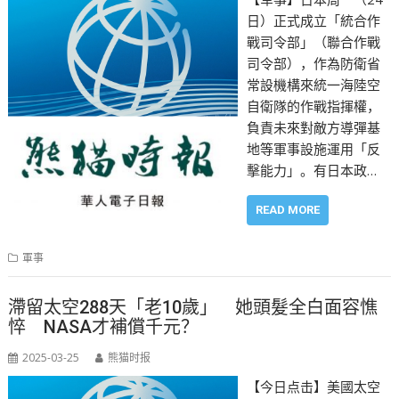
日）正式成立「統合作
戰司令部」（聯合作戰
司令部），作為防衛省
常設機構來統一海陸空
自衛隊的作戰指揮權，
負責未來對敵方導彈基
地等軍事設施運用「反
擊能力」。有日本政…
READ MORE
軍事
滯留太空288天「老10歲」 她頭髮全白面容憔
悴 NASA才補償千元？
2025-03-25
熊猫时报
【今日点击】美國太空