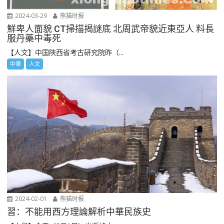
2024-03-29
熊猫时报
鮮卑人面貌 CT掃描揭謎底 北周武帝貌近東亞人 料長
服丹藥中毒死
【人文】中国陜西省考古研究院昨（...
中華
人文
2024-02-01
熊猫时报
習：不能用西方理論解析中華民族史