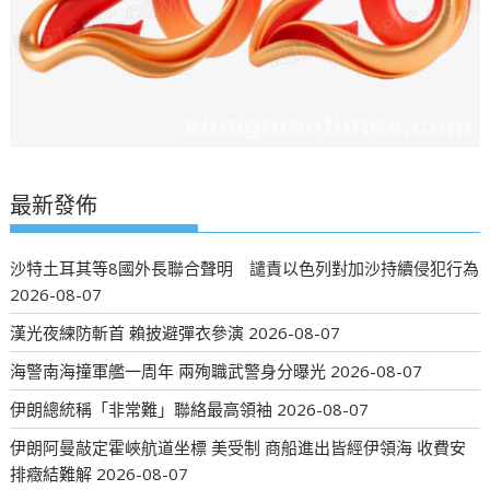
最新發佈
沙特土耳其等8國外長聯合聲明 譴責以色列對加沙持續侵犯行為
2026-08-07
漢光夜練防斬首 賴披避彈衣參演
2026-08-07
海警南海撞軍艦一周年 兩殉職武警身分曝光
2026-08-07
伊朗總統稱「非常難」聯絡最高領袖
2026-08-07
伊朗阿曼敲定霍峽航道坐標 美受制 商船進出皆經伊領海 收費安
排癥結難解
2026-08-07