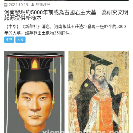
2024-10-19
熊猫时报
河南發現約5000年前或為古國君主大墓 為研究文明
起源提供新樣本
【中华】《新華社》消息，河南永城王莊遺址發現一座距今約5000
年的大墓，該墓葬出土遺物350餘件...
中華
人文