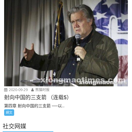
2020-09-29
熊猫时报
射向中国的三支箭 （连载5）
第四章 射向中国的三支箭 ──以...
網文
社交网媒