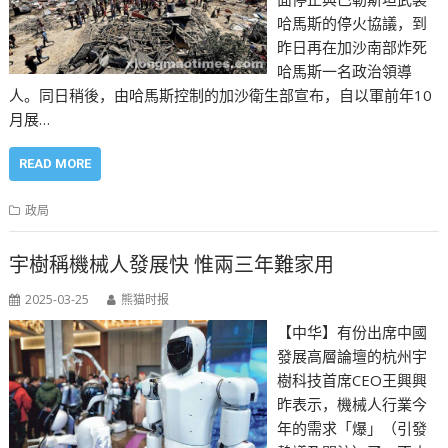
哈馬斯的停火協議，到
昨日再在加沙南部炸死
哈馬斯一名政治領導
人。同日稍後，由哈馬斯控制的加沙衛生部宣布，自以軍前年10
月展…
READ MORE
政局
宇樹稱機械人發展快 惟兩三年難家用
2025-03-25
熊猫时报
【中华】有份出席中國
發展高層論壇的杭州宇
樹科技首席CEO王興興
昨表示，機械人行業今
年的需求「爆」（引發