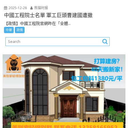
2025-12-28
熊猫时报
中國工程院士名單 軍工巨頭曹建國遭撤
【政情】中國工程院官網昨在「全體...
中華
政情