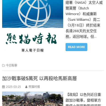
總署（NASA）太空人威
爾莫爾（Butch
Wilmore）和威廉斯
（Suni Williams）周二
（3月18日）終於結束
長達288天的太空任
務，返回地球。但…
READ MORE
今日點擊
加沙戰事破5萬死 以再殺哈馬斯高層
2025-03-25
熊猫时报
【政局】以色列近日重
啟加沙戰事，變相單方
面停止與巴勒斯坦武裝