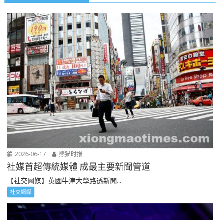
2026-06-17
熊猫时报
社媒首超傳統媒體 成最主要新聞管道
【社交网媒】英國牛津大學路透新聞...
社交網媒