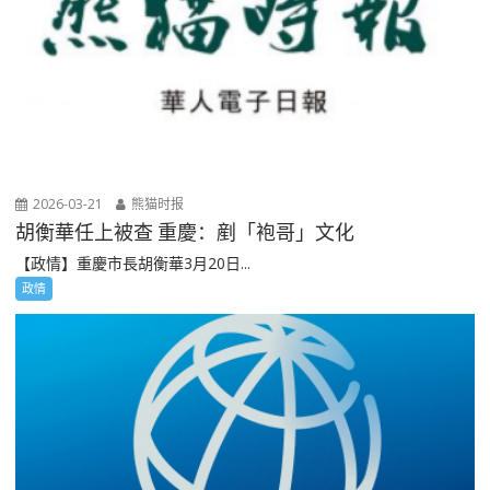
2026-03-21
熊猫时报
胡衡華任上被查 重慶：剷「袍哥」文化
【政情】重慶市長胡衡華3月20日...
政情