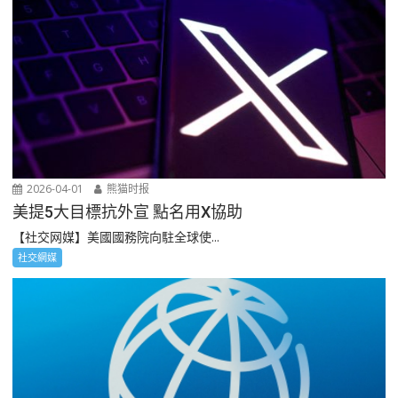
2026-04-01
熊猫时报
美提5大目標抗外宣 點名用X協助
【社交网媒】美國國務院向駐全球使...
社交網媒