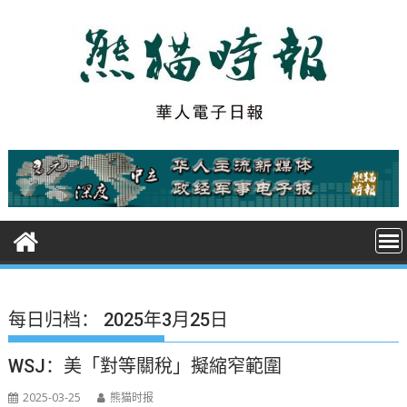
S
k
i
p
t
o
c
o
n
t
e
n
t
每日归档：
2025年3月25日
WSJ：美「對等關稅」擬縮窄範圍
2025-03-25
熊猫时报