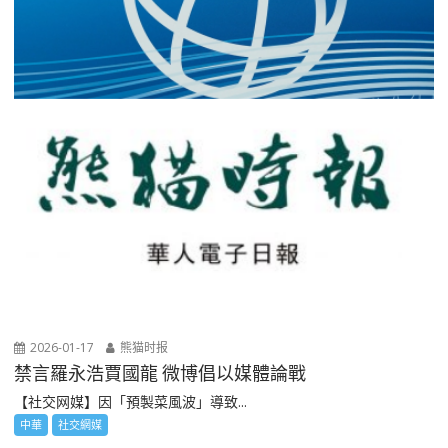
2026-01-17
熊猫时报
禁言羅永浩賈國龍 微博倡以媒體論戰
【社交网媒】因「預製菜風波」導致...
中華
社交網媒