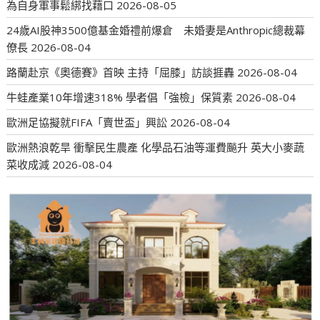
為自身軍事鬆綁找藉口
2026-08-05
24歲AI股神3500億基金婚禮前爆倉 未婚妻是Anthropic總裁幕
僚長
2026-08-04
路蘭赴京《奧德賽》首映 主持「屈膝」訪談捱轟
2026-08-04
牛蛙產業10年增速318% 學者倡「強檢」保質素
2026-08-04
歐洲足協擬就FIFA「賣世盃」興訟
2026-08-04
歐洲熱浪乾旱 衝擊民生農產 化學品石油等運費飈升 英大小麥蔬
菜收成減
2026-08-04