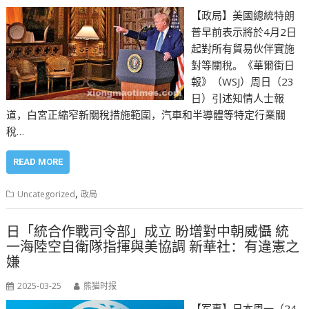
【政局】美國總統特朗
普早前表示將於4月2日
起對所有貿易伙伴實施
對等關稅。《華爾街日
報》（WSJ）周日（23
日）引述知情人士報
道，白宮正縮窄新關稅措施範圍，汽車和半導體等特定行業關
稅…
READ MORE
,
Uncategorized
政局
日「統合作戰司令部」成立 盼增對中朝威懾 統
一海陸空自衛隊指揮與美協調 新華社：有違憲之
嫌
2025-03-25
熊猫时报
【军事】日本周一（24