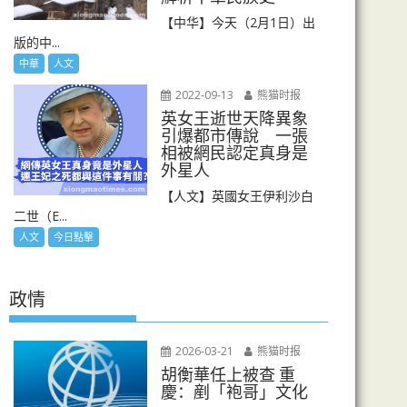
【中华】今天（2月1日）出
版的中...
中華
人文
2022-09-13
熊猫时报
英女王逝世天降異象
引爆都市傳說 一張
相被網民認定真身是
外星人
【人文】英國女王伊利沙白
二世（E...
人文
今日點擊
政情
2026-03-21
熊猫时报
胡衡華任上被查 重
慶：剷「袍哥」文化