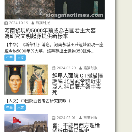
2024-10-19
熊猫时报
河南發現約5000年前或為古國君主大墓
為研究文明起源提供新樣本
【中华】《新華社》消息，河南永城王莊遺址發現一座
距今約5000年的大墓，該墓葬出土遺物350餘件...
中華
人文
2024-03-29
熊猫时报
鮮卑人面貌 CT掃描揭
謎底 北周武帝貌近東
亞人 料長服丹藥中毒
死
【人文】中国陜西省考古研究院昨（...
中華
人文
2024-02-01
熊猫时报
習：不能用西方理論
解析中華民族史