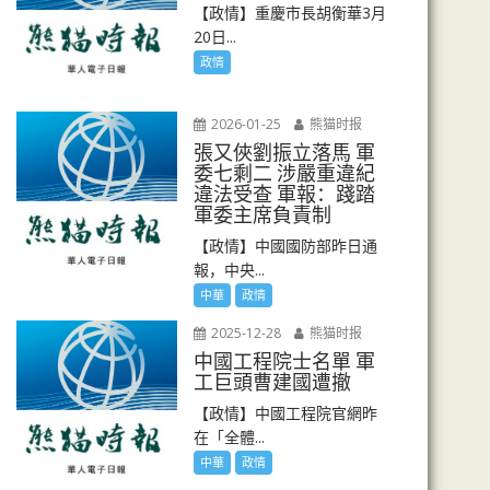
【政情】重慶市長胡衡華3月
20日...
政情
2026-01-25
熊猫时报
張又俠劉振立落馬 軍
委七剩二 涉嚴重違紀
違法受查 軍報：踐踏
軍委主席負責制
【政情】中國國防部昨日通
報，中央...
中華
政情
2025-12-28
熊猫时报
中國工程院士名單 軍
工巨頭曹建國遭撤
【政情】中國工程院官網昨
在「全體...
中華
政情