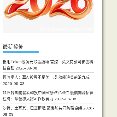
最新發佈
稱用Token或詞元涉話語權 官媒：英文符號可影響科
技自強
2026-08-08
經濟學人：華AI投資不足美一成 效能追美前沿九成
2026-08-08
非洲各国開發者轉投中國AI撼矽谷地位 低價開源招徠
紐時：華領導人將AI作軟實力
2026-08-08
沙特、土耳其、巴基斯坦 簽麥加共同防務協議
2026-
08-08