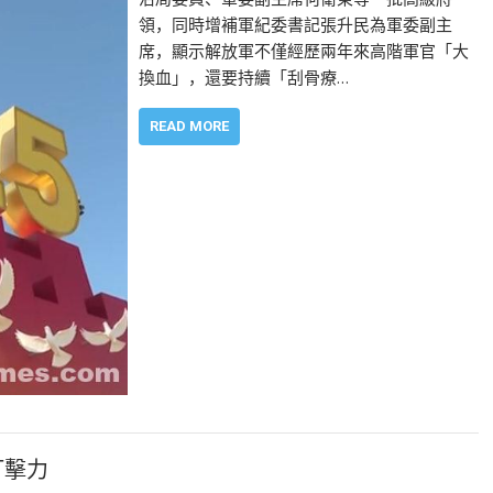
領，同時增補軍紀委書記張升民為軍委副主
席，顯示解放軍不僅經歷兩年來高階軍官「大
換血」，還要持續「刮骨療…
READ MORE
打擊力