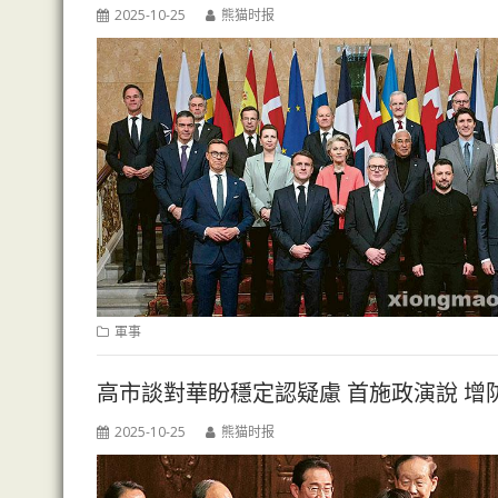
2025-10-25
熊猫时报
軍事
高市談對華盼穩定認疑慮 首施政演說 增
2025-10-25
熊猫时报