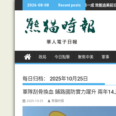
S
自強
經濟學人：華AI投資不足美一成 效能追美前沿九成
非洲各国開
2026-08-08
Recent posts
k
i
p
t
o
c
o
n
政局
今日點擊
聚焦中美
軍事
t
e
n
t
每日归档：
2025年10月25日
軍隊刮骨換血 鋪路國防實力躍升 兩年1
2025-10-25
熊猫时报