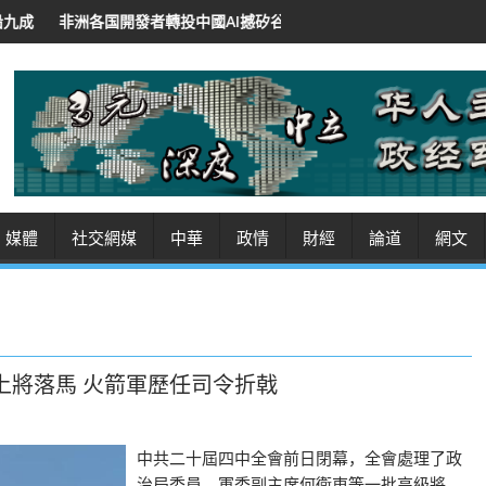
發者轉投中國AI撼矽谷地位 低價開源招徠 紐時：華領導人將AI作軟實力
媒體
社交網媒
中華
政情
財經
論道
網文
4上將落馬 火箭軍歷任司令折戟
中共二十屆四中全會前日閉幕，全會處理了政
治局委員、軍委副主席何衛東等一批高級將