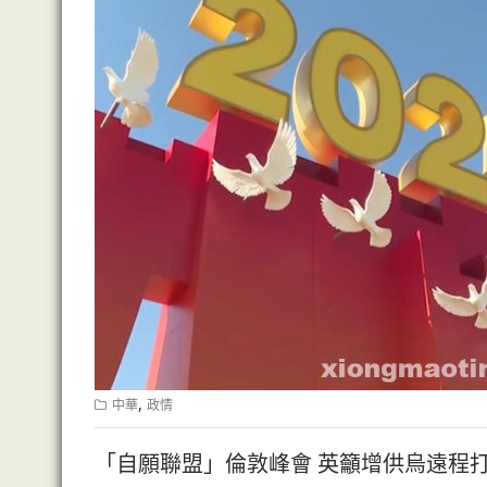
,
中華
政情
「自願聯盟」倫敦峰會 英籲增供烏遠程