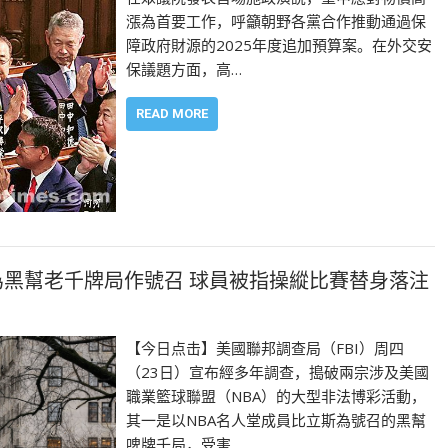
漲為首要工作，呼籲朝野各黨合作推動通過保
障政府財源的2025年度追加預算案。在外交安
保議題方面，高…
READ MORE
為黑幫老千牌局作號召 球員被指操縱比賽替身落注
【今日点击】美國聯邦調查局（FBI）周四
（23日）宣布經多年調查，搗破兩宗涉及美國
職業籃球聯盟（NBA）的大型非法博彩活動，
其一是以NBA名人堂成員比立斯為號召的黑幫
啤牌千局，受害…