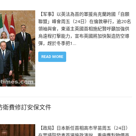
【军事】以英法為首的軍援烏克蘭跨國「自願
聯盟」峰會周五（24日）在倫敦舉行，逾20名
領袖與會，東道主英國首相施紀賢呼籲加強供
烏遠程打擊能力，宣布英國將加快製造防空導
彈，趕於冬季把1…
READ MORE
防衛費修訂安保文件
【政局】日本新任首相高市早苗周五（24日）
在眾議院發表首場施政演說，重申應對物價高