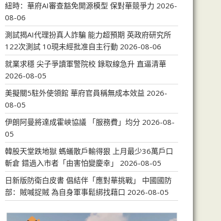
紐時：華府AI審查豁免開源模型 保對華競爭力
2026-
08-06
測試揭AI代理扮真人詐騙 能力超預期 英政府研究所
122次測試 10現未經批准自主行動
2026-08-06
就業求穩 尖子爭讀軍警院校 錄取線急升 直逼清華
2026-08-05
美擬關5駐外使領館 華府官員稱無成本效益
2026-
08-05
伊朗阿曼將達成霍峽協議 「服務費」均分
2026-08-
05
韓股天堂跌地獄 螞蟻散戶輸得狠 上月最少36萬戶口
斬倉 錯過入市者「由害怕變慶幸」
2026-08-05
日新版防衛白皮書 倡結伴「應對華挑戰」 中國國防
部：賊喊捉賊 為自身軍事鬆綁找藉口
2026-08-05