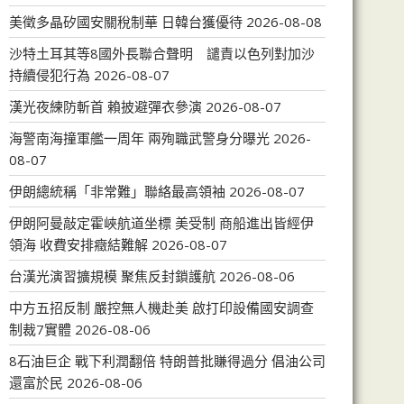
美徵多晶矽國安關稅制華 日韓台獲優待
2026-08-08
沙特土耳其等8國外長聯合聲明 譴責以色列對加沙
持續侵犯行為
2026-08-07
漢光夜練防斬首 賴披避彈衣參演
2026-08-07
海警南海撞軍艦一周年 兩殉職武警身分曝光
2026-
08-07
伊朗總統稱「非常難」聯絡最高領袖
2026-08-07
伊朗阿曼敲定霍峽航道坐標 美受制 商船進出皆經伊
領海 收費安排癥結難解
2026-08-07
台漢光演習擴規模 聚焦反封鎖護航
2026-08-06
中方五招反制 嚴控無人機赴美 啟打印設備國安調查
制裁7實體
2026-08-06
8石油巨企 戰下利潤翻倍 特朗普批賺得過分 倡油公司
還富於民
2026-08-06