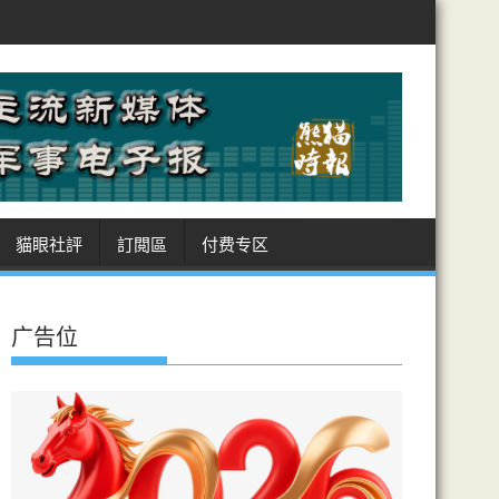
沙特、土耳其、巴基斯坦 簽麥加共同防務協議
美徵多晶矽國安關稅
貓眼社評
訂閲區
付费专区
广告位