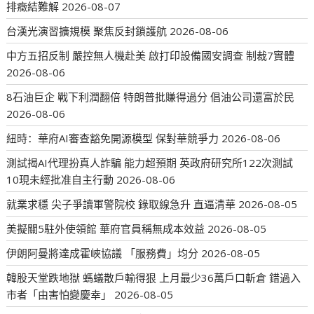
排癥結難解
2026-08-07
台漢光演習擴規模 聚焦反封鎖護航
2026-08-06
中方五招反制 嚴控無人機赴美 啟打印設備國安調查 制裁7實體
2026-08-06
8石油巨企 戰下利潤翻倍 特朗普批賺得過分 倡油公司還富於民
2026-08-06
紐時：華府AI審查豁免開源模型 保對華競爭力
2026-08-06
測試揭AI代理扮真人詐騙 能力超預期 英政府研究所122次測試
10現未經批准自主行動
2026-08-06
就業求穩 尖子爭讀軍警院校 錄取線急升 直逼清華
2026-08-05
美擬關5駐外使領館 華府官員稱無成本效益
2026-08-05
伊朗阿曼將達成霍峽協議 「服務費」均分
2026-08-05
韓股天堂跌地獄 螞蟻散戶輸得狠 上月最少36萬戶口斬倉 錯過入
市者「由害怕變慶幸」
2026-08-05