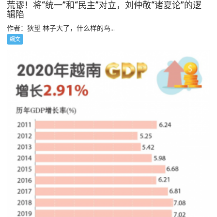
荒谬！将“统一”和“民主”对立，刘仲敬“诸夏论”的逻
辑陷
作者：狄望 林子大了，什么样的鸟...
網文