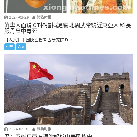
2024-03-29
熊猫时报
鮮卑人面貌 CT掃描揭謎底 北周武帝貌近東亞人 料長
服丹藥中毒死
【人文】中国陜西省考古研究院昨（...
中華
人文
2024-02-01
熊猫时报
習：不能用西方理論解析中華民族史