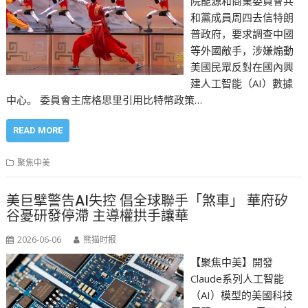
院能源和商業委員會共
和黨成員周四去信特朗
普政府，要求調查中國
等外國敵手，涉嫌煽動
美國民眾反對在國內興
建人工智能（AI）數據
中心。 委員會主席格思里引用比特幣政策…
READ MORE
聚焦中美
美巨擘警告AI失控 倡全球聯手「煞車」 華府矽
谷憂研發停滯 主導權拱手讓華
2026-06-06
熊猫时报
【聚焦中美】開發
Claude系列人工智能
（AI）模型的美國科技