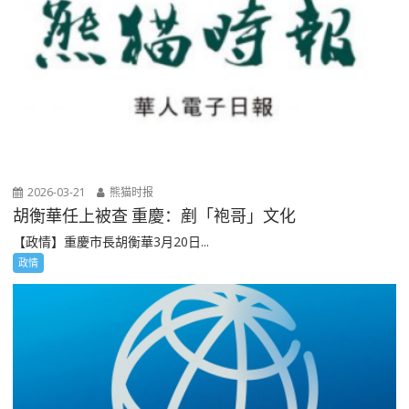
2026-03-21
熊猫时报
胡衡華任上被查 重慶：剷「袍哥」文化
【政情】重慶市長胡衡華3月20日...
政情