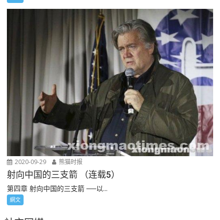
2020-09-29
熊猫时报
射向中国的三支箭 （连载5）
第四章 射向中国的三支箭 ──以...
網文