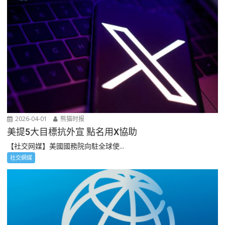
2026-04-01
熊猫时报
美提5大目標抗外宣 點名用X協助
【社交网媒】美國國務院向駐全球使...
社交網媒