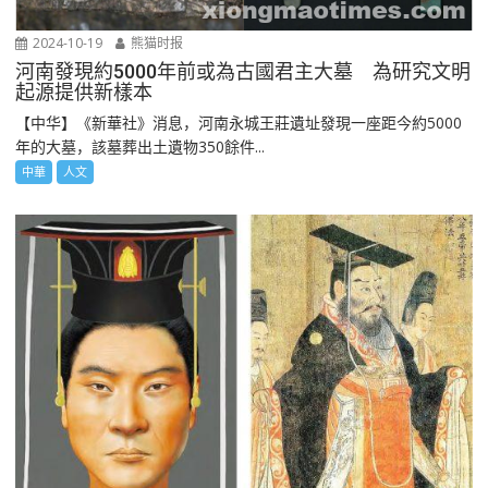
2024-10-19
熊猫时报
河南發現約5000年前或為古國君主大墓 為研究文明
起源提供新樣本
【中华】《新華社》消息，河南永城王莊遺址發現一座距今約5000
年的大墓，該墓葬出土遺物350餘件...
中華
人文