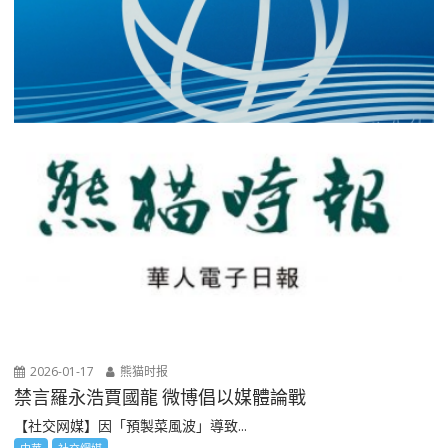
2026-01-17
熊猫时报
禁言羅永浩賈國龍 微博倡以媒體論戰
【社交网媒】因「預製菜風波」導致...