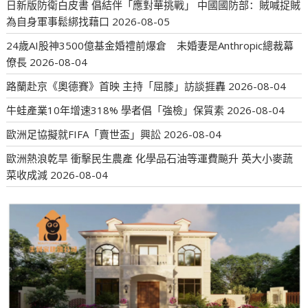
日新版防衛白皮書 倡結伴「應對華挑戰」 中國國防部：賊喊捉賊
為自身軍事鬆綁找藉口
2026-08-05
24歲AI股神3500億基金婚禮前爆倉 未婚妻是Anthropic總裁幕
僚長
2026-08-04
路蘭赴京《奧德賽》首映 主持「屈膝」訪談捱轟
2026-08-04
牛蛙產業10年增速318% 學者倡「強檢」保質素
2026-08-04
歐洲足協擬就FIFA「賣世盃」興訟
2026-08-04
歐洲熱浪乾旱 衝擊民生農產 化學品石油等運費飈升 英大小麥蔬
菜收成減
2026-08-04