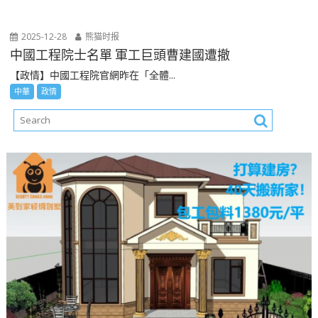
2025-12-28
熊猫时报
中國工程院士名單 軍工巨頭曹建國遭撤
【政情】中國工程院官網昨在「全體...
中華
政情