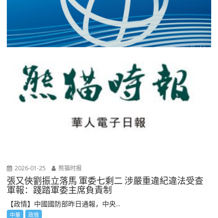
2026-01-25
熊猫时报
張又俠劉振立落馬 軍委七剩二 涉嚴重違紀違法受查
軍報：踐踏軍委主席負責制
【政情】中國國防部昨日通報，中央...
中華
政情