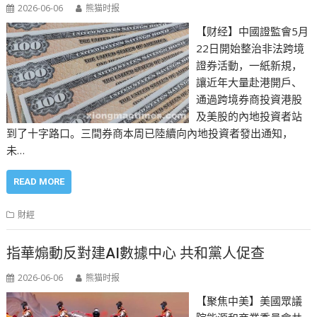
2026-06-06
熊猫时报
【财经】中國證監會5月
22日開始整治非法跨境
證券活動，一紙新規，
讓近年大量赴港開戶、
通過跨境券商投資港股
及美股的內地投資者站
到了十字路口。三間券商本周已陸續向內地投資者發出通知，
未…
READ MORE
財經
指華煽動反對建AI數據中心 共和黨人促查
2026-06-06
熊猫时报
【聚焦中美】美國眾議