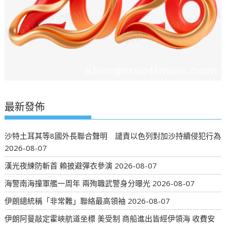
最新發佈
沙特土耳其等8國外長聯合聲明 譴責以色列對加沙持續侵犯行為
2026-08-07
漢光夜練防斬首 賴披避彈衣參演
2026-08-07
海警南海撞軍艦一周年 兩殉職武警身分曝光
2026-08-07
伊朗總統稱「非常難」聯絡最高領袖
2026-08-07
伊朗阿曼敲定霍峽航道坐標 美受制 商船進出皆經伊領海 收費安