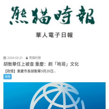
2026-03-21
熊猫时报
胡衡華任上被查 重慶：剷「袍哥」文化
【政情】重慶市長胡衡華3月20日...
政情