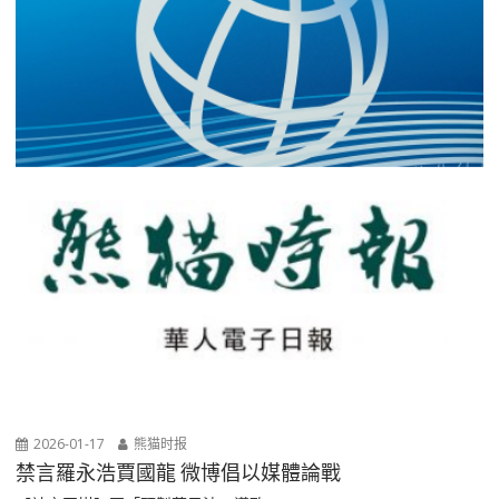
2026-01-17
熊猫时报
禁言羅永浩賈國龍 微博倡以媒體論戰