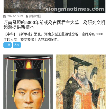
2024-10-19
熊猫时报
河南發現約5000年前或為古國君主大墓 為研究文明
起源提供新樣本
【中华】《新華社》消息，河南永城王莊遺址發現一座距今約5000
年的大墓，該墓葬出土遺物350餘件...
中華
人文