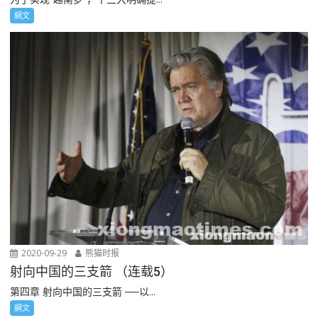
網文
2020-09-29
熊猫时报
射向中国的三支箭 （连载5）
第四章 射向中国的三支箭 ──以...
網文