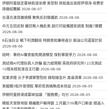
伊朗阿曼敲定霍峽航道坐標 美受制 商船進出皆經伊領海 收費安
排癥結難解
2026-08-07
台漢光演習擴規模 聚焦反封鎖護航
2026-08-06
中方五招反制 嚴控無人機赴美 啟打印設備國安調查 制裁7實體
2026-08-06
8石油巨企 戰下利潤翻倍 特朗普批賺得過分 倡油公司還富於民
2026-08-06
紐時：華府AI審查豁免開源模型 保對華競爭力
2026-08-06
測試揭AI代理扮真人詐騙 能力超預期 英政府研究所122次測試
10現未經批准自主行動
2026-08-06
就業求穩 尖子爭讀軍警院校 錄取線急升 直逼清華
2026-08-05
美擬關5駐外使領館 華府官員稱無成本效益
2026-08-05
伊朗阿曼將達成霍峽協議 「服務費」均分
2026-08-05
韓股天堂跌地獄 螞蟻散戶輸得狠 上月最少36萬戶口斬倉 錯過入
市者「由害怕變慶幸」
2026-08-05