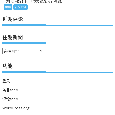
【社交网媒】因「預製菜風波」導致...
中華
社交網媒
近期评论
往期新聞
往
期
新
功能
聞
登录
条目feed
评论feed
WordPress.org