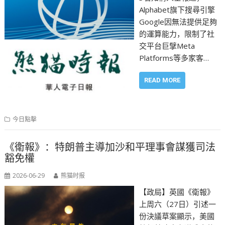
Alphabet旗下搜尋引擎
Google因無法提供足夠
的運算能力，限制了社
交平台巨擘Meta
Platforms等多家客…
READ MORE
今日點擊
《衛報》：特朗普主導加沙和平理事會謀獲司法
豁免權
2026-06-29
熊猫时报
【政局】英國《衛報》
上周六（27日）引述一
份決議草案顯示，美國