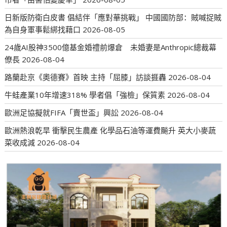
日新版防衛白皮書 倡結伴「應對華挑戰」 中國國防部：賊喊捉賊
為自身軍事鬆綁找藉口
2026-08-05
24歲AI股神3500億基金婚禮前爆倉 未婚妻是Anthropic總裁幕
僚長
2026-08-04
路蘭赴京《奧德賽》首映 主持「屈膝」訪談捱轟
2026-08-04
牛蛙產業10年增速318% 學者倡「強檢」保質素
2026-08-04
歐洲足協擬就FIFA「賣世盃」興訟
2026-08-04
歐洲熱浪乾旱 衝擊民生農產 化學品石油等運費飈升 英大小麥蔬
菜收成減
2026-08-04