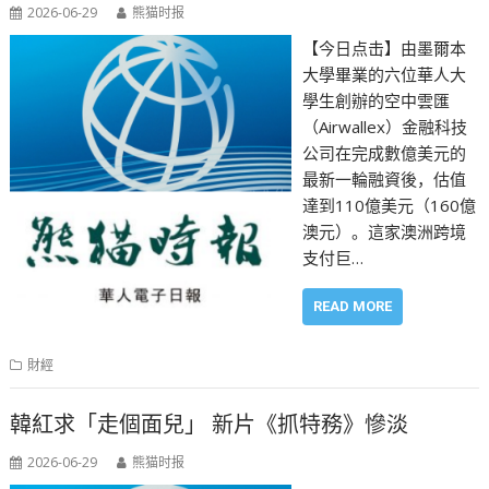
2026-06-29
熊猫时报
【今日点击】由墨爾本
大學畢業的六位華人大
學生創辦的空中雲匯
（Airwallex）金融科技
公司在完成數億美元的
最新一輪融資後，估值
達到110億美元（160億
澳元）。這家澳洲跨境
支付巨…
READ MORE
財經
韓紅求「走個面兒」 新片《抓特務》慘淡
2026-06-29
熊猫时报