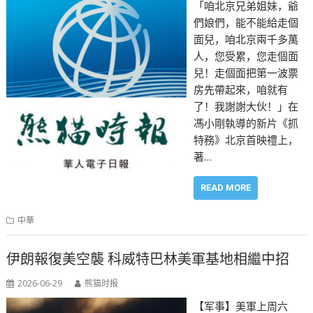
「咱北京兄弟姐妹，爺
們娘們，能不能給走個
面兒，咱北京兩千多萬
人，您受累，您走個面
兒！走個面把第一波票
房先帶起來，咱就有
了！我謝謝大伙！」在
馮小剛執導的新片《抓
特務》北京首映禮上，
著…
READ MORE
中華
伊朗報復美空襲 科威特巴林美軍基地相繼中招
2026-06-29
熊猫时报
【军事】美軍上周六