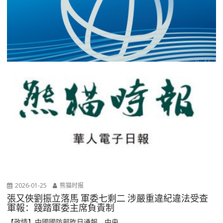
2026-01-25
熊猫时报
張又俠劉振立落馬 軍委七剩二 涉嚴重違紀違法受查
軍報：踐踏軍委主席負責制
【政情】中國國防部昨日通報，中央...