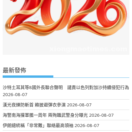
最新發佈
沙特土耳其等8國外長聯合聲明 譴責以色列對加沙持續侵犯行為
2026-08-07
漢光夜練防斬首 賴披避彈衣參演
2026-08-07
海警南海撞軍艦一周年 兩殉職武警身分曝光
2026-08-07
伊朗總統稱「非常難」聯絡最高領袖
2026-08-07