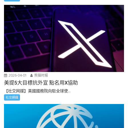
2026-04-01
熊猫时报
美提5大目標抗外宣 點名用X協助
【社交网媒】美國國務院向駐全球使...
社交網媒