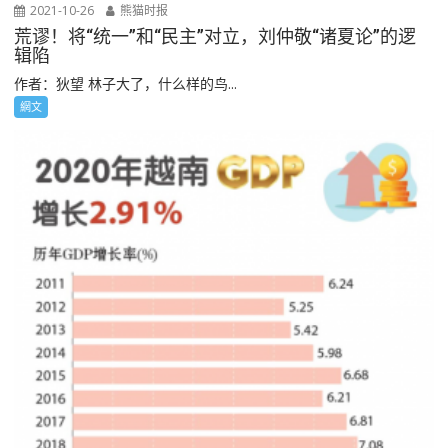
2021-10-26
熊猫时报
荒谬！将“统一”和“民主”对立，刘仲敬“诸夏论”的逻
辑陷
作者：狄望 林子大了，什么样的鸟...
網文