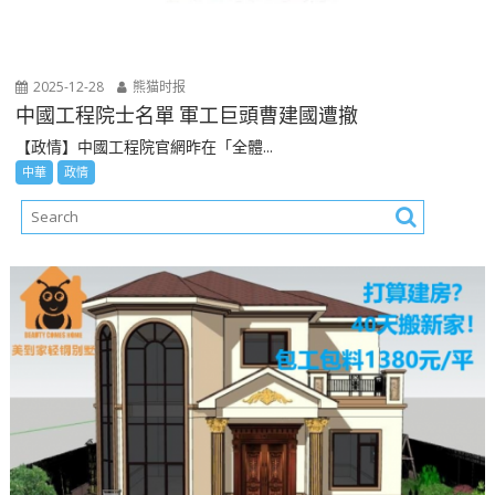
2025-12-28
熊猫时报
中國工程院士名單 軍工巨頭曹建國遭撤
【政情】中國工程院官網昨在「全體...
中華
政情