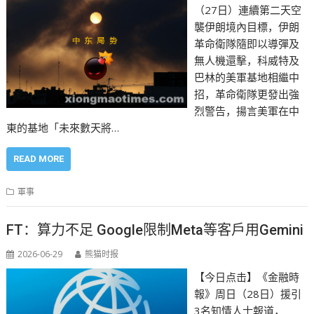
（27日）連續第二天空
襲伊朗境內目標，伊朗
革命衛隊隨即以導彈及
無人機還擊，科威特及
巴林的美軍基地相繼中
招，革命衛隊更發出強
烈警告，揚言美軍在中
東的基地「未來數天將…
READ MORE
軍事
FT：算力不足 Google限制Meta等客戶用Gemini
2026-06-29
熊猫时报
【今日点击】《金融時
報》周日（28日）援引
3名知情人士報道，