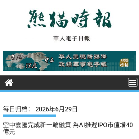
S
k
i
p
t
o
c
o
n
t
e
n
t
每日归档：
2026年6月29日
空中雲匯完成新一輪融資 為AI推遲IPO市值增40
億元