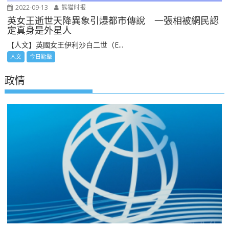
2022-09-13
熊猫时报
英女王逝世天降異象引爆都市傳說 一張相被網民認
定真身是外星人
【人文】英國女王伊利沙白二世（E...
人文
今日點擊
政情