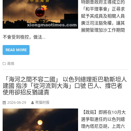
特朗普政府主導成立的
「和平理事會」正尋求
賦予其成員及相關人員
廣泛司法豁免權，讓其
展開管理加沙工作期間
不會受到檢控，做法…
READ MORE
政局
「海河之間不容二國」 以色列總理拒巴勒斯坦人
建國 指涉「從河流到大海」口號 巴人、撐巴者
使用卻招反猶譴責
2026-06-29
熊猫时报
【政局】即將在10月大
選爭取連任的以色列總
理內塔尼亞胡，上周六