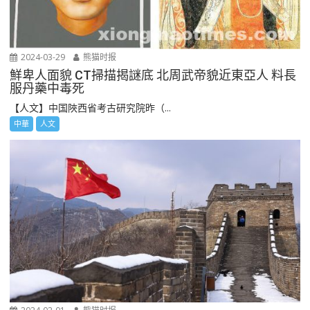
2024-03-29
熊猫时报
鮮卑人面貌 CT掃描揭謎底 北周武帝貌近東亞人 料長
服丹藥中毒死
【人文】中国陜西省考古研究院昨（...
中華
人文