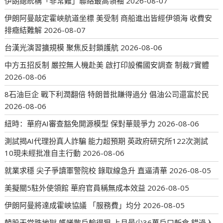
伊朗總統稱「非常難」聯絡最高領袖
2026-08-07
伊朗阿曼敲定霍峽航道坐標 美受制 商船進出皆經伊領海 收費安
排癥結難解
2026-08-07
台漢光演習擴規模 聚焦反封鎖護航
2026-08-06
中方五招反制 嚴控無人機赴美 啟打印設備國安調查 制裁7實體
2026-08-06
8石油巨企 戰下利潤翻倍 特朗普批賺得過分 倡油公司還富於民
2026-08-06
紐時：華府AI審查豁免開源模型 保對華競爭力
2026-08-06
測試揭AI代理扮真人詐騙 能力超預期 英政府研究所122次測試
10現未經批准自主行動
2026-08-06
就業求穩 尖子爭讀軍警院校 錄取線急升 直逼清華
2026-08-05
美擬關5駐外使領館 華府官員稱無成本效益
2026-08-05
伊朗阿曼將達成霍峽協議 「服務費」均分
2026-08-05
韓股天堂跌地獄 螞蟻散戶輸得狠 上月最少36萬戶口斬倉 錯過入