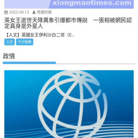
2022-09-13
熊猫时报
英女王逝世天降異象引爆都市傳說 一張相被網民認
定真身是外星人
【人文】英國女王伊利沙白二世（E...
人文
今日點擊
政情