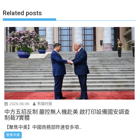
航
Related posts
2026-08-06
熊猫时报
中方五招反制 嚴控無人機赴美 啟打印設備國安調查
制裁7實體
【聚焦中美】中國商務部昨連發多項...
聚焦中美