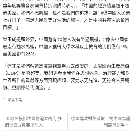
勢年度論壇發表開幕特別演講時表示，「中國的經濟總量超不超
過美國，我們不感興趣，也不是我們的追求。讓14億中國人民過
上好日子，滿足人民對美好生活的嚮往，才是中國共產黨的奮鬥
目標。」
樂玉成提醒外界，中國還有10億人沒有坐過飛機，2億多中國家
庭沒有抽水馬桶，中國人獲得大學本科以上教育的比例僅有4%，
而美國卻有25%。
「這才是我們應該高度重視並努力去改變的。比起國內生產總值
（GDP）是否超美，我們更看重我們在思想觀念、治理能力和對
世界所作的貢獻等方面實現趕超，要力求更先進、更符合人民期
盼、更順應時代潮流。」
聚焦中美
文
歐盟投訴中國脅迫立陶宛 多
德國傳改對華政策 視中國為體
章
個世貿成員要求加入
制競爭對手
导