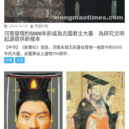
2024-10-19
熊猫时报
河南發現約5000年前或為古國君主大墓 為研究文明
起源提供新樣本
【中华】《新華社》消息，河南永城王莊遺址發現一座距今約5000
年的大墓，該墓葬出土遺物350餘件...
中華
人文