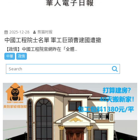
2025-12-28
熊猫时报
中國工程院士名單 軍工巨頭曹建國遭撤
【政情】中國工程院官網昨在「全體...
中華
政情