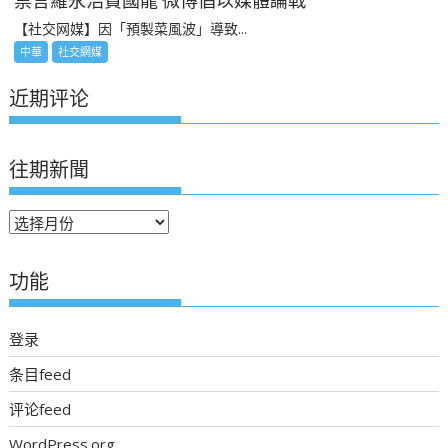
禁言羅永浩賈國龍 微博倡以媒體論戰
【社交网媒】因「預製菜風波」導致...
中華
社交網媒
近期评论
往期新聞
往
期
新
功能
聞
登录
条目feed
评论feed
WordPress.org