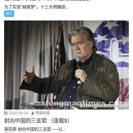
为了实现“越南梦”，十三大明确提...
網文
2020-09-29
熊猫时报
射向中国的三支箭 （连载5）
第四章 射向中国的三支箭 ──以...