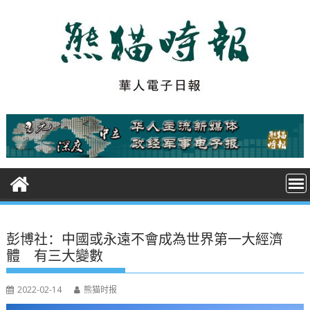
S
k
i
p
t
o
c
o
n
t
e
n
t
彭博社：中國或永遠不會成為世界第一大經濟
體 有三大變數
2022-02-14
熊猫时报