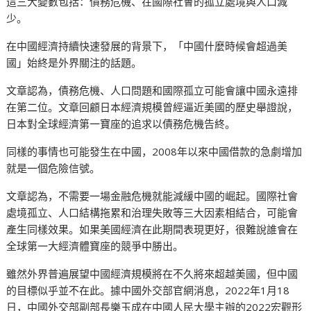
這三大變數包括：債務危機、在國際社會的孤立處境與人口減
少。
在中國經濟持續快速發展的背景下，「中國什麼時候會超過美
國」始終是外界關注的話題。
文章認為，債務危機、人口問題和國際孤立可能會讓中國永遠排
在第二位。文章回顧日本經濟規模曾經逼近美國的歷史舉證說，
日本對全球經濟第一寶座的追求以債務危機告終。
同樣的事情也可能發生在中國，2008年以來中國借款的急劇增加
就是一個危險信號。
文章認為，不需要一場金融危機就能減緩中國的崛起。國際社會
處境孤立、人口結構拖累和治理失敗等三大因素相結合，可能會
產生同樣效果。如果美國經濟在此期間表現更好，很難說誰會在
全球第一大經濟體寶座的競爭中勝出。
雖然外界普遍展望中國經濟規模將在不久將來超越美國，但中國
的目標似乎並不在此。據中國外交部官網消息，2022年1月18
日，中國外交部副部長樂玉成在中國人民大學主辦的2022宏觀形