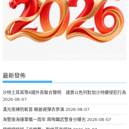
最新發佈
沙特土耳其等8國外長聯合聲明 譴責以色列對加沙持續侵犯行為
2026-08-07
漢光夜練防斬首 賴披避彈衣參演
2026-08-07
海警南海撞軍艦一周年 兩殉職武警身分曝光
2026-08-07