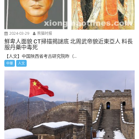
2024-03-29
熊猫时报
鮮卑人面貌 CT掃描揭謎底 北周武帝貌近東亞人 料長
服丹藥中毒死
【人文】中国陜西省考古研究院昨（...
中華
人文