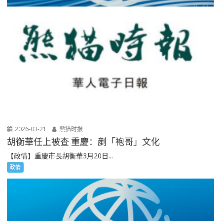
2026-03-21
熊猫时报
胡衡華任上被查 重慶：剷「袍哥」文化
【政情】重慶市長胡衡華3月20日...
政情