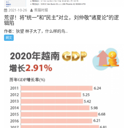
2021-10-26
熊猫时报
荒谬！将“统一”和“民主”对立，刘仲敬“诸夏论”的逻
辑陷
作者：狄望 林子大了，什么样的鸟...
網文