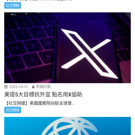
社交網媒
2026-04-01
熊猫时报
美提5大目標抗外宣 點名用X協助
【社交网媒】美國國務院向駐全球使...
社交網媒