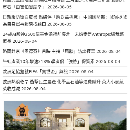
市者「由害怕變慶幸」
2026-08-05
日新版防衛白皮書 倡結伴「應對華挑戰」 中國國防部：賊喊捉賊
為自身軍事鬆綁找藉口
2026-08-05
24歲AI股神3500億基金婚禮前爆倉 未婚妻是Anthropic總裁幕
僚長
2026-08-04
路蘭赴京《奧德賽》首映 主持「屈膝」訪談捱轟
2026-08-04
牛蛙產業10年增速318% 學者倡「強檢」保質素
2026-08-04
歐洲足協擬就FIFA「賣世盃」興訟
2026-08-04
歐洲熱浪乾旱 衝擊民生農產 化學品石油等運費飈升 英大小麥蔬
菜收成減
2026-08-04