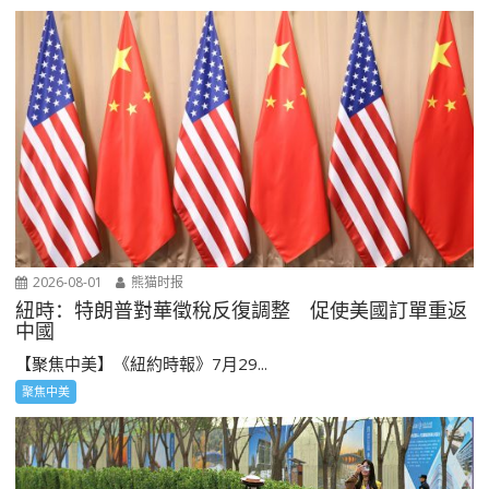
2026-08-01
熊猫时报
紐時：特朗普對華徵稅反復調整 促使美國訂單重返
中國
【聚焦中美】《紐約時報》7月29...
聚焦中美