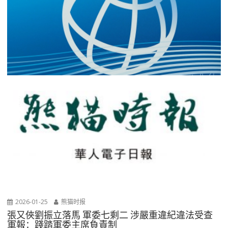
2026-01-25
熊猫时报
張又俠劉振立落馬 軍委七剩二 涉嚴重違紀違法受查
軍報：踐踏軍委主席負責制