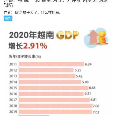
荒谬！将“统一”和“民主”对立，刘仲敬“诸夏论”的逻
辑陷
作者：狄望 林子大了，什么样的鸟...
網文