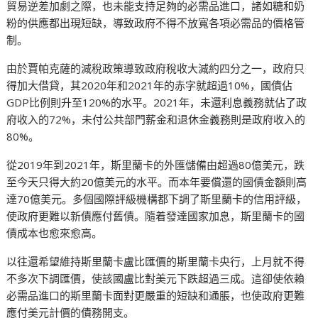
貿易逆差加劇之際，也未能支持足夠的必需品進口，諸如糖和奶
粉的供應都出現短缺，導致政府不得不放寬各項必需品的價格管
制。
由於賈帕克薩的減稅政策導致政府稅收大減約四分之一，政府只
得加大借貸，其2020年和2021年的赤字就超過10%，國債佔
GDP比例則升至120%的水平。2021年，未還利息義務就佔了政
府收入的72%，未付公共部門薪金和退休金義務則是政府收入的
80%。
從2019年到2021年，斯里蘭卡的外匯儲備由超過80億美元，跌
至今天只得大約20億美元的水平。而本年要償還的國債金額則高
達70億美元。多個國際評級機構都下調了斯里蘭卡的信用評級，
使政府更難以新債應付舊債。隨着發達國家加息，斯里蘭卡的國
債成本也愈來愈高。
以往還希望維持斯里蘭卡盧比匯價的斯里蘭卡央行，上月就不得
不多次下調匯價，使該國盧比對美元下跌超過三成。這卻使依賴
必需品進口的斯里蘭卡面對更嚴重的短缺和通脹，也使政府更難
應付美元計價的債務開支。