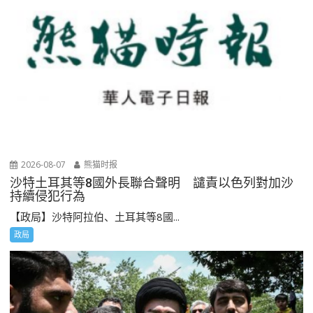
2026-08-07
熊猫时报
沙特土耳其等8國外長聯合聲明 譴責以色列對加沙
持續侵犯行為
【政局】沙特阿拉伯、土耳其等8國...
政局