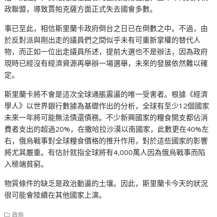
政聯盟，導致賈帕克薩方面正式失去國會多數。
事已至此，相信斯里蘭卡政府倒台之日已在倒數之中。不過，由
於反對派與剛出走的議員們之間似乎未有可重新掌權的替代人
物，而正如一位出走議員所述，提前大選也不是辦法，因為政府
現時已經沒有經濟資源再舉辦一場選舉，未來的發展依然難以確
定。
斯里蘭卡將不會是這次全球通脹震盪的唯一受害者。根據《經濟
學人》以世界銀行數據為基礎作出的分析，全球有至少12個國家
未來一年將可能無法債還債務。不少新興國家的糧食開支都佔消
費者支出的超過20%，在撒哈拉沙漠以南國家，此數更在40%左
右，俄烏戰事對全球糧食價格的推升作用，對於這些國家的影響
將尤其嚴重。有估計就指全球將有4,000萬人因為俄烏戰事而陷
入極端貧窮。
物質條件的缺乏是政治動盪的土壤。因此，斯里蘭卡今天的狀況
很可能會陸續在其他國家上演。
政局