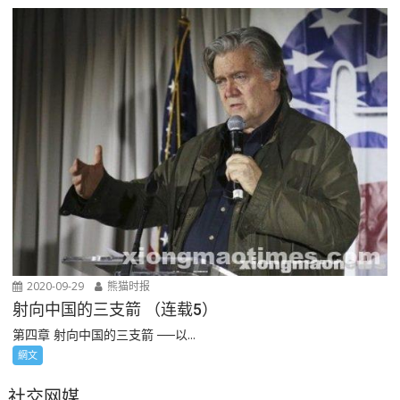
2020-09-29
熊猫时报
射向中国的三支箭 （连载5）
第四章 射向中国的三支箭 ──以...
網文
社交网媒