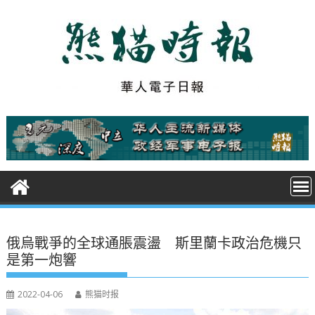
S
k
i
p
t
o
c
o
n
t
e
n
t
俄烏戰爭的全球通脹震盪 斯里蘭卡政治危機只
是第一炮響
2022-04-06
熊猫时报