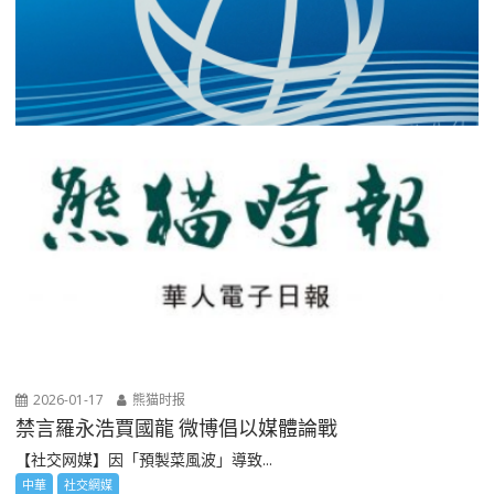
2026-01-17
熊猫时报
禁言羅永浩賈國龍 微博倡以媒體論戰
【社交网媒】因「預製菜風波」導致...
中華
社交網媒