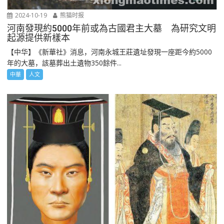
2024-10-19
熊猫时报
河南發現約5000年前或為古國君主大墓 為研究文明
起源提供新樣本
【中华】《新華社》消息，河南永城王莊遺址發現一座距今約5000
年的大墓，該墓葬出土遺物350餘件...
中華
人文