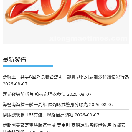
最新發佈
沙特土耳其等8國外長聯合聲明 譴責以色列對加沙持續侵犯行為
2026-08-07
漢光夜練防斬首 賴披避彈衣參演
2026-08-07
海警南海撞軍艦一周年 兩殉職武警身分曝光
2026-08-07
伊朗總統稱「非常難」聯絡最高領袖
2026-08-07
伊朗阿曼敲定霍峽航道坐標 美受制 商船進出皆經伊領海 收費安
排癥結難解
2026-08-07