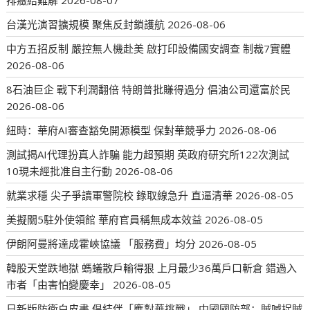
台漢光演習擴規模 聚焦反封鎖護航
2026-08-06
中方五招反制 嚴控無人機赴美 啟打印設備國安調查 制裁7實體
2026-08-06
8石油巨企 戰下利潤翻倍 特朗普批賺得過分 倡油公司還富於民
2026-08-06
紐時：華府AI審查豁免開源模型 保對華競爭力
2026-08-06
測試揭AI代理扮真人詐騙 能力超預期 英政府研究所122次測試
10現未經批准自主行動
2026-08-06
就業求穩 尖子爭讀軍警院校 錄取線急升 直逼清華
2026-08-05
美擬關5駐外使領館 華府官員稱無成本效益
2026-08-05
伊朗阿曼將達成霍峽協議 「服務費」均分
2026-08-05
韓股天堂跌地獄 螞蟻散戶輸得狠 上月最少36萬戶口斬倉 錯過入
市者「由害怕變慶幸」
2026-08-05
日新版防衛白皮書 倡結伴「應對華挑戰」 中國國防部：賊喊捉賊