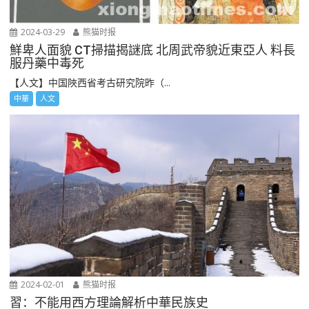
2024-03-29
熊猫时报
鮮卑人面貌 CT掃描揭謎底 北周武帝貌近東亞人 料長
服丹藥中毒死
【人文】中国陜西省考古研究院昨（...
中華
人文
2024-02-01
熊猫时报
習：不能用西方理論解析中華民族史