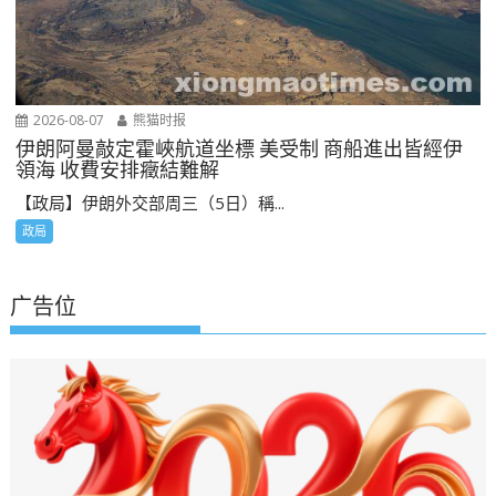
2026-08-07
熊猫时报
伊朗阿曼敲定霍峽航道坐標 美受制 商船進出皆經伊
領海 收費安排癥結難解
【政局】伊朗外交部周三（5日）稱...
政局
广告位