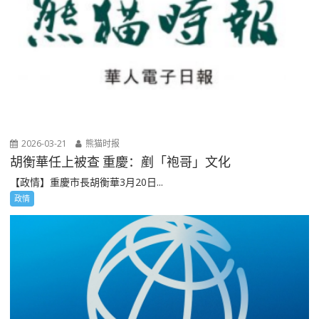
2026-03-21
熊猫时报
胡衡華任上被查 重慶：剷「袍哥」文化
【政情】重慶市長胡衡華3月20日...
政情