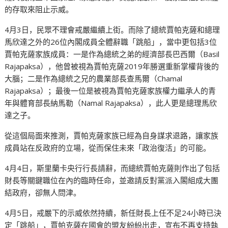
的存取來阻止示威。
4月3日，民眾不理會戒嚴繼續上街。而除了總統賈帕克薩和總理
馬欣達之外的26位內閣成員全體辭職「跳船」，當中更包括3位
賈帕克薩家族成員：一是作為總統之弟的經濟部長巴西爾（Basil
Rajapaksa），他曾被視為賈帕克薩2019年勝選重新掌權背後的
大腦；二是作為總統之兄的農業部長查馬爾（Chamal
Rajapaksa）；最後一位是被視為賈帕克薩家族權力繼承人的青
年與體育部長納馬勒（Namal Rajapaksa），此人更是總理馬欣
達之子。
從這個局面來推測，賈帕克薩家族已經為自身謀求退路，讓家族
成員站在反政府的立場，從而保住未來「政治復活」的可能。
4月4日，斯里蘭卡央行行長請辭，而總統賈帕克薩則作出了包括
財長等關鍵職位在內的臨時任命，並邀請反對黨派入閣組成大團
結政府，卻無人問津。
4月5日，戒嚴下的示威依然持續，新任財長上任不足24小時已決
定「跳船」，賈帕克薩在國會的盟友紛紛出走，宣布不再支持執