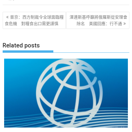
文
普京：西方制裁令全球面臨糧
澤連斯基呼籲將俄羅斯從安理會
章
食危機 對糧食出口需更謹慎
除名 美國回應：行不通
导
航
Related posts