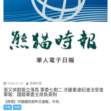
2026-01-25
熊猫时报
張又俠劉振立落馬 軍委七剩二 涉嚴重違紀違法受查
軍報：踐踏軍委主席負責制
【政情】中國國防部昨日通報，中央...
中華
政情