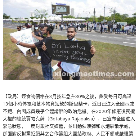
【政局】經食物價格在3月按年急升30%之後，飽受每日可高達
13個小時停電和基本物資短缺的斯里蘭卡，近日已進入全國示威
不絕、內閣成員幾乎全體請辭的政治危機。在2020年修憲後獨攬
大權的總統賈帕克薩（Gotabaya Rajapaksa），已宣布全國進入
緊急狀態，一度封鎖社交媒體，並出動催淚彈和水炮驅散示威，
卻面對反對黨拒絕與之合作籌組大團結政府、人民不顧戒嚴繼續