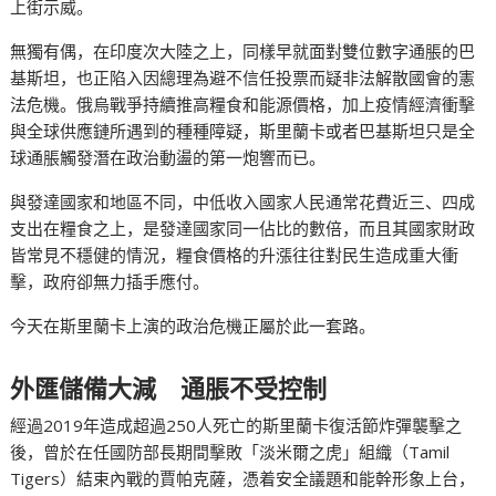
上街示威。
無獨有偶，在印度次大陸之上，同樣早就面對雙位數字通脹的巴
基斯坦，也正陷入因總理為避不信任投票而疑非法解散國會的憲
法危機。俄烏戰爭持續推高糧食和能源價格，加上疫情經濟衝擊
與全球供應鏈所遇到的種種障疑，斯里蘭卡或者巴基斯坦只是全
球通脹觸發潛在政治動盪的第一炮響而已。
與發達國家和地區不同，中低收入國家人民通常花費近三、四成
支出在糧食之上，是發達國家同一佔比的數倍，而且其國家財政
皆常見不穩健的情況，糧食價格的升漲往往對民生造成重大衝
擊，政府卻無力插手應付。
今天在斯里蘭卡上演的政治危機正屬於此一套路。
外匯儲備大減 通脹不受控制
經過2019年造成超過250人死亡的斯里蘭卡復活節炸彈襲擊之
後，曾於在任國防部長期間擊敗「淡米爾之虎」組織（Tamil
Tigers）結束內戰的賈帕克薩，憑着安全議題和能幹形象上台，