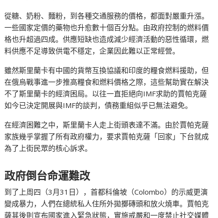
從糖、奶粉、麵粉，到各種交通服務的價格，都面對嚴重升漲。
一些國家定價的藥物也升愈數十個百分點。由政府控制的燃料價
格也升超過四成。供應短缺也造成減少經濟活動的惡性循環，燃
料供應不足導致供電不穩定，企業因此難以正常經營。
雖然斯里蘭卡有中國的貨幣互換協議和印度的糧食燃料援助，但
在俄烏戰事進一步推高糧食和燃料價格之際，這些幫助實在解決
不了斯里蘭卡的經濟困局。以往一直拒絕向IMF求助的賈帕克薩
如今已決定開展與IMF的談判，債務重組似乎已無法避免。
在經濟困難之中，斯里蘭卡人走上街頭表達不滿。由於賈帕克薩
家族幾乎掌握了所有政府權力，要求賈帕克薩「回家」下台就成
為了上街民眾的核心訴求。
政府倒台命運難改
到了上周四（3月31日），首都科倫坡（Colombo）的示威更演
變成暴力，人們在總統私人住所外拋擲磚頭和放火燒車。賈帕克
薩其後則宣布國家進入緊急狀態，實施戒嚴和一度禁止社交媒體