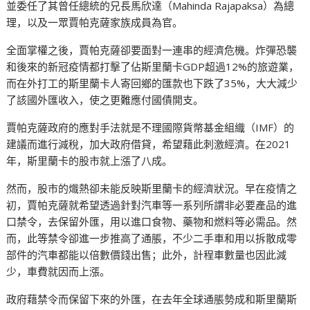
並委任了其曾任總統的兄長馬欣達（Mahinda Rajapaksa）為總
理，以及一眾賈帕克薩家族成員為官。
全面掌權之後，賈帕克薩卻要面對一連串的經濟危機。炸彈恐襲
和後來的新冠疫情都打擊了佔斯里蘭卡GDP超過12%的旅遊業，
而在外打工的斯里蘭卡人寄回鄉的匯款也下跌了35%，大大減少
了該國外匯收入，使之更難應付國債開支。
賈帕克薩政府的應對手法就是不理國際貨幣基金組織（IMF）的
建議而進行減稅，加大政府借貸，希望藉此刺激經濟。在2021
年，斯里蘭卡的股市就上漲了八成。
然而，股市的熾熱卻未能反映斯里蘭卡的經濟狀況。早在疫情之
初，賈帕克薩就希望透過針對汽車等一系列所謂非必要產品的進
口禁令，去保留外匯，用以進口食物、藥物和燃料等必需品。然
而，此等禁令卻進一步推高了通脹，不少二手車和用以拆散成零
部件的汽車都能以倍數價錢出售；此外，計程車數量也因此減
少，車費就因而上漲。
政府藉禁令而保留下來的外匯，在去年全球通脹勢成和斯里蘭斯