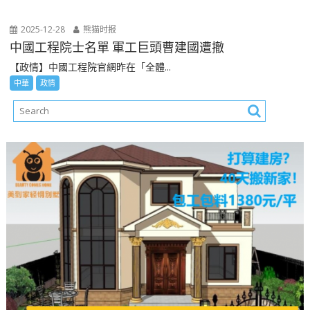
2025-12-28
熊猫时报
中國工程院士名單 軍工巨頭曹建國遭撤
【政情】中國工程院官網昨在「全體...
中華
政情