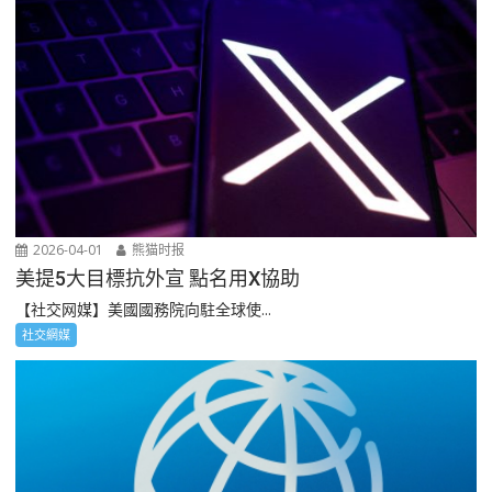
2026-04-01
熊猫时报
美提5大目標抗外宣 點名用X協助
【社交网媒】美國國務院向駐全球使...
社交網媒