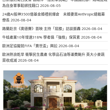
為自身軍事鬆綁找藉口
2026-08-05
24歲AI股神3500億基金婚禮前爆倉 未婚妻是Anthropic總裁幕
僚長
2026-08-04
路蘭赴京《奧德賽》首映 主持「屈膝」訪談捱轟
2026-08-04
牛蛙產業10年增速318% 學者倡「強檢」保質素
2026-08-04
歐洲足協擬就FIFA「賣世盃」興訟
2026-08-04
歐洲熱浪乾旱 衝擊民生農產 化學品石油等運費飈升 英大小麥蔬
菜收成減
2026-08-04