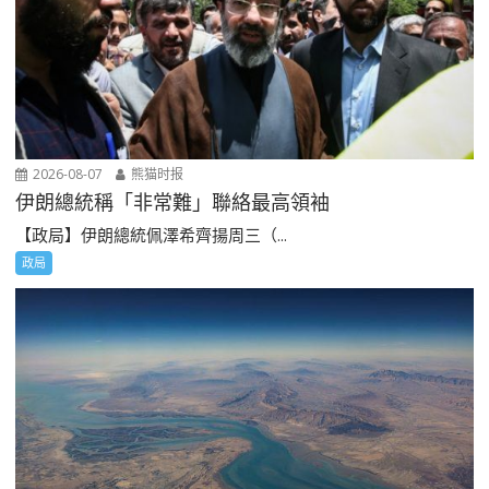
2026-08-07
熊猫时报
伊朗總統稱「非常難」聯絡最高領袖
【政局】伊朗總統佩澤希齊揚周三（...
政局