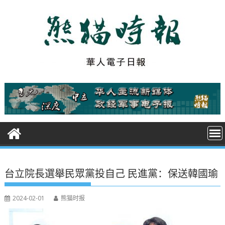
S
k
i
p
t
o
c
o
n
t
e
n
t
台立院長選舉民眾黨投自己 民進黨：保送韓國瑜
2024-02-01
熊猫时报