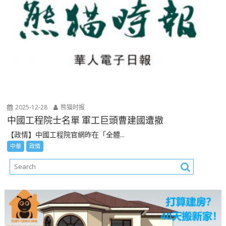
2025-12-28
熊猫时报
中國工程院士名單 軍工巨頭曹建國遭撤
【政情】中國工程院官網昨在「全體...
中華
政情