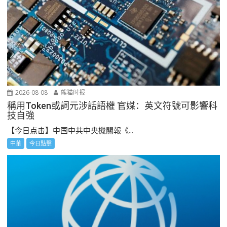
2026-08-08
熊猫时报
稱用Token或詞元涉話語權 官媒：英文符號可影響科
技自強
【今日点击】中国中共中央機關報《...
中華
今日點擊