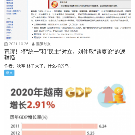
2021-10-26
熊猫时报
荒谬！将“统一”和“民主”对立，刘仲敬“诸夏论”的逻
辑陷
作者：狄望 林子大了，什么样的鸟...
網文