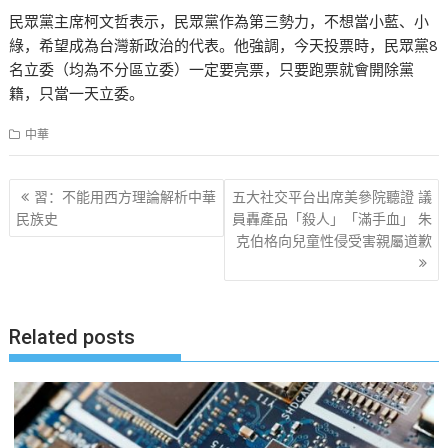
民眾黨主席柯文哲表示，民眾黨作為第三勢力，不想當小藍、小
綠，希望成為台灣新政治的代表。他強調，今天投票時，民眾黨8
名立委（均為不分區立委）一定要亮票，只要跑票就會開除黨
籍，只當一天立委。
中華
文
習：不能用西方理論解析中華
五大社交平台出席美參院聽證 議
章
民族史
員轟產品「殺人」「滿手血」 朱
克伯格向兒童性侵受害親屬道歉
导
航
Related posts