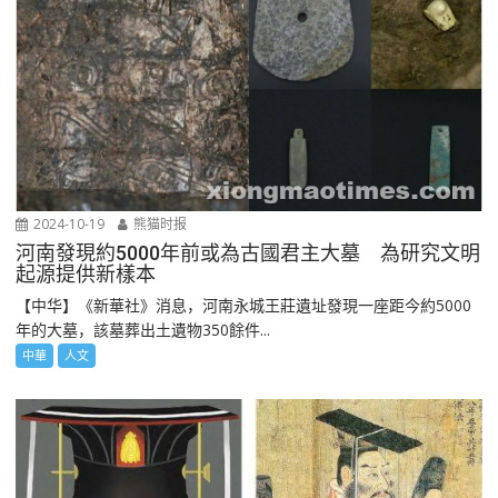
2024-10-19
熊猫时报
河南發現約5000年前或為古國君主大墓 為研究文明
起源提供新樣本
【中华】《新華社》消息，河南永城王莊遺址發現一座距今約5000
年的大墓，該墓葬出土遺物350餘件...
中華
人文