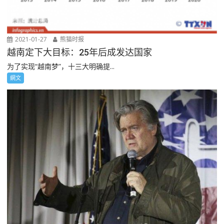
2021-01-27
熊猫时报
越南定下大目标：25年后成发达国家
为了实现“越南梦”，十三大明确提...
網文