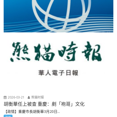
2026-03-21
熊猫时报
胡衡華任上被查 重慶：剷「袍哥」文化
【政情】重慶市長胡衡華3月20日...