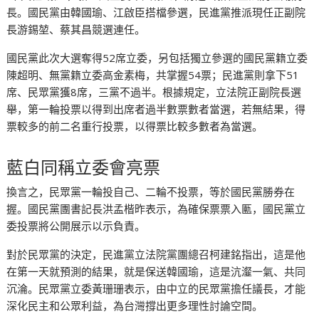
長。國民黨由韓國瑜、江啟臣搭檔參選，民進黨推派現任正副院
長游錫堃、蔡其昌競選連任。
國民黨此次大選奪得52席立委，另包括獨立參選的國民黨籍立委
陳超明、無黨籍立委高金素梅，共掌握54票；民進黨則拿下51
席、民眾黨獲8席，三黨不過半。根據規定，立法院正副院長選
舉，第一輪投票以得到出席者過半數票數者當選，若無結果，得
票較多的前二名重行投票，以得票比較多數者為當選。
藍白同稱立委會亮票
換言之，民眾黨一輪投自己、二輪不投票，等於國民黨勝券在
握。國民黨團書記長洪孟楷昨表示，為確保票票入匭，國民黨立
委投票將公開展示以示負責。
對於民眾黨的決定，民進黨立法院黨團總召柯建銘指出，這是他
在第一天就預測的結果，就是保送韓國瑜，這是沆瀣一氣、共同
沉淪。民眾黨立委黃珊珊表示，由中立的民眾黨擔任議長，才能
深化民主和公眾利益，為台灣撐出更多理性討論空間。