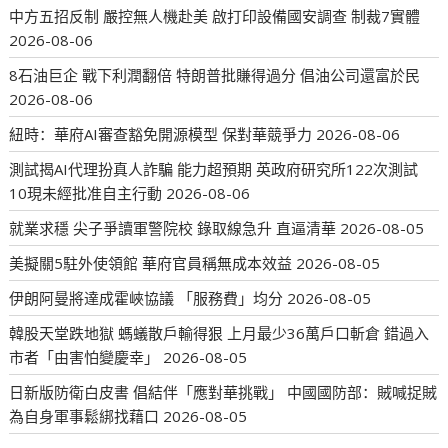
中方五招反制 嚴控無人機赴美 啟打印設備國安調查 制裁7實體
2026-08-06
8石油巨企 戰下利潤翻倍 特朗普批賺得過分 倡油公司還富於民
2026-08-06
紐時：華府AI審查豁免開源模型 保對華競爭力
2026-08-06
測試揭AI代理扮真人詐騙 能力超預期 英政府研究所122次測試
10現未經批准自主行動
2026-08-06
就業求穩 尖子爭讀軍警院校 錄取線急升 直逼清華
2026-08-05
美擬關5駐外使領館 華府官員稱無成本效益
2026-08-05
伊朗阿曼將達成霍峽協議 「服務費」均分
2026-08-05
韓股天堂跌地獄 螞蟻散戶輸得狠 上月最少36萬戶口斬倉 錯過入
市者「由害怕變慶幸」
2026-08-05
日新版防衛白皮書 倡結伴「應對華挑戰」 中國國防部：賊喊捉賊
為自身軍事鬆綁找藉口
2026-08-05