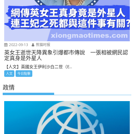
2022-09-13
熊猫时报
英女王逝世天降異象引爆都市傳說 一張相被網民認
定真身是外星人
【人文】英國女王伊利沙白二世（E...
人文
今日點擊
政情