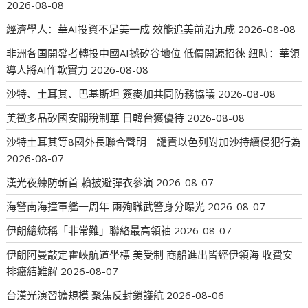
2026-08-08
經濟學人：華AI投資不足美一成 效能追美前沿九成
2026-08-08
非洲各国開發者轉投中國AI撼矽谷地位 低價開源招徠 紐時：華領
導人將AI作軟實力
2026-08-08
沙特、土耳其、巴基斯坦 簽麥加共同防務協議
2026-08-08
美徵多晶矽國安關稅制華 日韓台獲優待
2026-08-08
沙特土耳其等8國外長聯合聲明 譴責以色列對加沙持續侵犯行為
2026-08-07
漢光夜練防斬首 賴披避彈衣參演
2026-08-07
海警南海撞軍艦一周年 兩殉職武警身分曝光
2026-08-07
伊朗總統稱「非常難」聯絡最高領袖
2026-08-07
伊朗阿曼敲定霍峽航道坐標 美受制 商船進出皆經伊領海 收費安
排癥結難解
2026-08-07
台漢光演習擴規模 聚焦反封鎖護航
2026-08-06