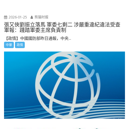
2026-01-25
熊猫时报
張又俠劉振立落馬 軍委七剩二 涉嚴重違紀違法受查
軍報：踐踏軍委主席負責制
【政情】中國國防部昨日通報，中央...
中華
政情