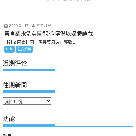
2026-01-17
熊猫时报
禁言羅永浩賈國龍 微博倡以媒體論戰
【社交网媒】因「預製菜風波」導致...
中華
社交網媒
近期评论
往期新聞
往
期
新
功能
聞