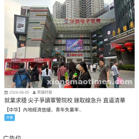
2026-08-05
熊猫时报
就業求穩 尖子爭讀軍警院校 錄取線急升 直逼清華
【中华】內地經濟放緩、青年失業率...
中華
广告位