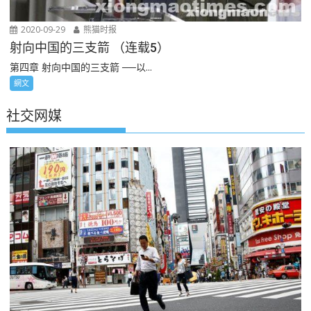
2020-09-29
熊猫时报
射向中国的三支箭 （连载5）
第四章 射向中国的三支箭 ──以...
網文
社交网媒