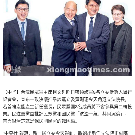
【中华】台灣民眾黨主席柯文哲昨日帶領該黨8名立委當選人舉行
記者會，宣布一致決議推舉該黨立委黃珊珊今天角逐立法院長，
若首輪沒能產生新任議長，民眾黨團8名成員將不會參與第二輪投
票。民進黨黨團批評民眾黨和國民黨「沆瀣一氣、共同沉淪」，
直言很清楚就是保送國民黨的韓國瑜。
“中央社”報道，新一屆立委今天報到，將選出新任立法院正副院