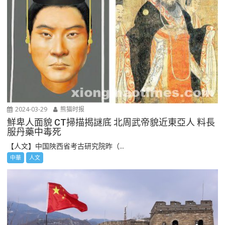
2024-03-29
熊猫时报
鮮卑人面貌 CT掃描揭謎底 北周武帝貌近東亞人 料長
服丹藥中毒死
【人文】中国陜西省考古研究院昨（...
中華
人文