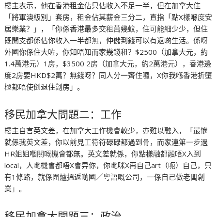
樓主表示，他在香港租金佔只佔收入不足一半，但在加拿大住
「將軍澳級別」套房，租金佔其薪金三分二，直指「點X樣喺度安
居樂業？」，「你係香港最多交租萬幾蚊，住可能細少少，但住
既開支都係佔你收入一半都無，仲儲到錢可以有返啲生活。係呀
外國你係住大咗，你知唔知而家幾錢租？$2500（加拿大元，約
1.4萬港元）1房，$3500 2房（加拿大元，約2萬港元），香港邊
度2房要HKD$2萬？無錢呀？同人分一齊住囉，X你我喺香港折墮
極都唔使倒退住劏房」。
移民加拿大問題二：工作
樓主自言英文差，在加拿大工作機會較少，亦難以融入，「最慘
就係我英文差，你以前見工符符碌碌都過到骨，而家連第一步過
HR姐姐嗰關嘅機會都無。英文差就係，你點樣融都融唔X入到
local，人哋機會都唔X會畀你，你哋咪X再自己art（呃）自己，只
有1條路，就係圍爐搵返啲國／粵語嘅公司，一係自己做老闆創
業」。
移民加拿大問題三：政治