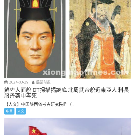
2024-03-29
熊猫时报
鮮卑人面貌 CT掃描揭謎底 北周武帝貌近東亞人 料長
服丹藥中毒死
【人文】中国陜西省考古研究院昨（...
中華
人文