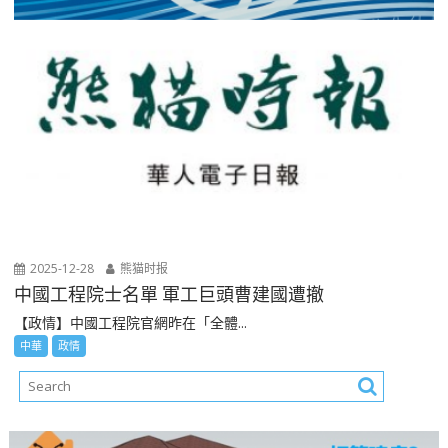
2025-12-28
熊猫时报
中國工程院士名單 軍工巨頭曹建國遭撤
【政情】中國工程院官網昨在「全體...
中華
政情