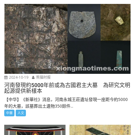
2024-10-19
熊猫时报
河南發現約5000年前或為古國君主大墓 為研究文明
起源提供新樣本
【中华】《新華社》消息，河南永城王莊遺址發現一座距今約5000
年的大墓，該墓葬出土遺物350餘件...
中華
人文