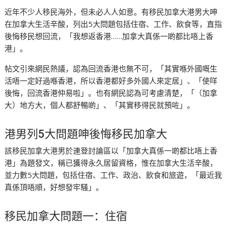
近年不少人移民海外，但未必人人如意。有移民加拿大港男大呻
在加拿大生活辛酸，列出5大問題包括住宿、工作、飲食等，直指
後悔移民想回流，「我想返香港……加拿大真係一啲都比唔上香
港」。
帖文引來網民熱議，認為回流香港也無不可，「其實喺外國嘅生
活唔一定好過喺香港，所以香港都好多外國人來定居」、「使咩
後悔，回流香港仲易啦」。也有網民認為可考慮清楚，「（加拿
大）地方大，個人都舒暢啲」、「其實移得民就預咗」。
港男列5大問題呻後悔移民加拿大
該移民加拿大港男於連登討論區以「加拿大真係一啲都比唔上香
港」為題發文，稱已獲得永久居留資格，惟在加拿大生活辛酸，
並力數5大問題，包括住宿、工作、政治、飲食和旅遊，「最近我
真係頂唔順，好想發牢騷」。
移民加拿大問題一：住宿