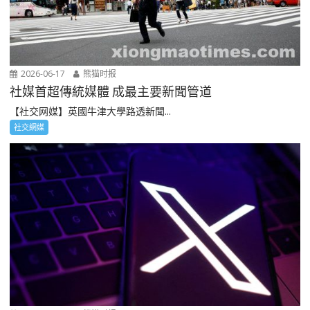
2026-06-17
熊猫时报
社媒首超傳統媒體 成最主要新聞管道
【社交网媒】英國牛津大學路透新聞...
社交網媒