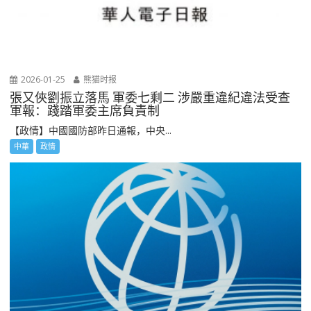
2026-01-25
熊猫时报
張又俠劉振立落馬 軍委七剩二 涉嚴重違紀違法受查
軍報：踐踏軍委主席負責制
【政情】中國國防部昨日通報，中央...
中華
政情