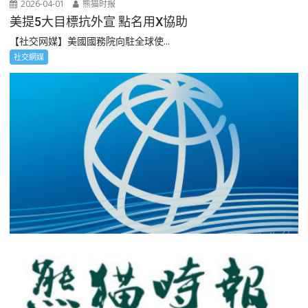
2026-04-01
熊猫时报
美提5大目標抗外宣 點名用X協助
【社交网媒】美國國務院向駐全球使...
社交網媒