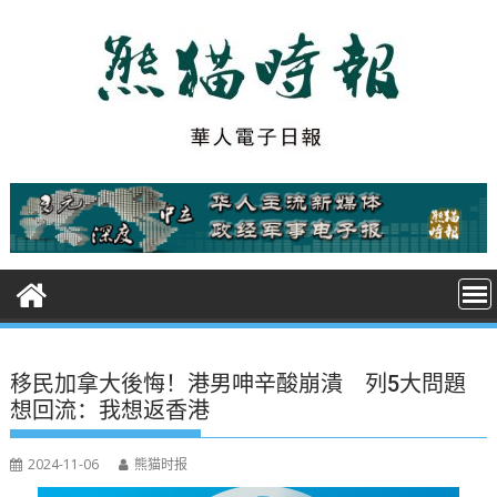
S
k
i
p
t
o
c
o
n
t
e
n
t
移民加拿大後悔！港男呻辛酸崩潰 列5大問題
想回流：我想返香港
2024-11-06
熊猫时报