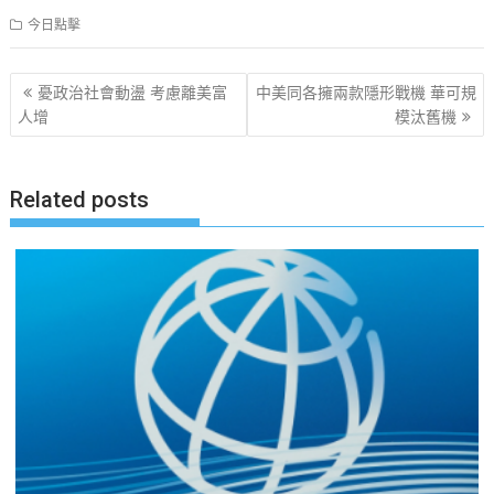
今日點擊
文
憂政治社會動盪 考慮離美富
中美同各擁兩款隱形戰機 華可規
章
人增
模汰舊機
导
航
Related posts