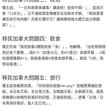
樓主說，「一日到黑剩係講毒！講高稅！投保守黨！」，認為只
是「口水交」，又不滿政黨宣傳廣告包含粗言字眼，「啲政黨落
廣告有冇咁肉酸？而家打爛仔交？講啲嘢咁唔大體又話文明國
家？」。
移民加拿大問題四：飲食
樓主形容「我而家最X嬲既就係『食』」。他解釋，「出街想搵個
茶記食下都無……成$15（加拿大元，約85港元）食個早餐……X街
啦個個餐都$15，我喺香港使X咁貴食個早餐」，直指「X你，我
想返香港」。
移民加拿大問題五：旅行
樓主認為機票昂貴，「你知唔知我搵min pay？張機票萬幾蚊港
紙，去日本又係，去台灣又係，去韓國又係，去泰國又係，我真
係無晒以前嘅所有美好的回憶，又儲唔到錢」，感嘆「台灣／日
本真係好美好，我人生已完」。