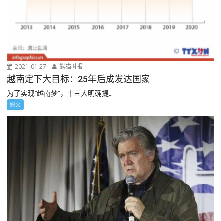
2021-01-27
熊猫时报
越南定下大目标：25年后成发达国家
为了实现“越南梦”，十三大明确提...
網文