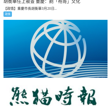
胡衡華任上被查 重慶：剷「袍哥」文化
【政情】重慶市長胡衡華3月20日...
政情