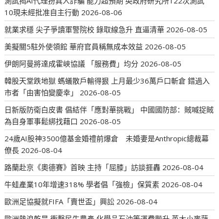
測試揭AI代理扮真人詐騙 能力超預期 英政府研究所122次測試
10現未經批准自主行動
2026-08-06
就業求穩 尖子爭讀軍警院校 錄取線急升 直逼清華
2026-08-05
美擬關5駐外使領館 華府官員稱無成本效益
2026-08-05
伊朗阿曼將達成霍峽協議 「服務費」均分
2026-08-05
韓股天堂跌地獄 螞蟻散戶輸得狠 上月最少36萬戶口斬倉 錯過入
市者「由害怕變慶幸」
2026-08-05
日新版防衛白皮書 倡結伴「應對華挑戰」 中國國防部：賊喊捉賊
為自身軍事鬆綁找藉口
2026-08-05
24歲AI股神3500億基金婚禮前爆倉 未婚妻是Anthropic總裁幕
僚長
2026-08-04
路蘭赴京《奧德賽》首映 主持「屈膝」訪談捱轟
2026-08-04
牛蛙產業10年增速318% 學者倡「強檢」保質素
2026-08-04
歐洲足協擬就FIFA「賣世盃」興訟
2026-08-04
歐洲熱浪乾旱 衝擊民生農產 化學品石油等運費飈升 英大小麥蔬