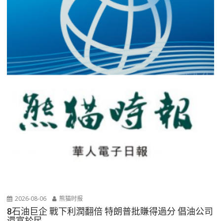
2026-08-06
熊猫时报
8石油巨企 戰下利潤翻倍 特朗普批賺得過分 倡油公司
還富於民