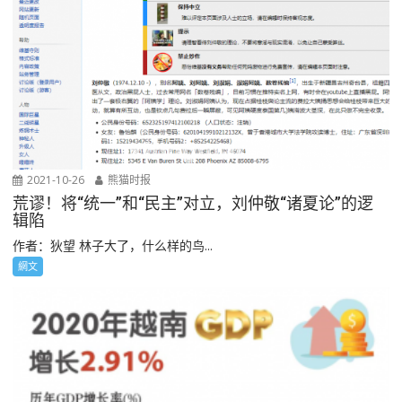
2021-10-26
熊猫时报
荒谬！将“统一”和“民主”对立，刘仲敬“诸夏论”的逻
辑陷
作者：狄望 林子大了，什么样的鸟...
網文