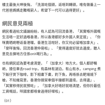
樓主最後大呻後悔，「洗濕咗個頭，返唔到轉頭，唯有做番上一
代爸爸媽媽走難嘅窮人，希望下一代可以過得更好」。
網民意見兩極
網民看過帖文議論紛紛，有人認為可回流香港，「其實喺外國嘅
生活唔一定好過喺香港，所以香港都好多外國人來定居」、「你
咪賣晒啲嘢返香港囉，香港生活咁好，你又何必留喺加拿大」、
「使咩後悔，回流香港仲易啦」、「覺得邊度好就去邊度，聽人
意見去揀地方住係onX嘅行為」。
也有網民認為要考慮清楚，「（加拿大）地方大，個人都舒暢
啲，揸住車去road trip，有森林有湖泊，有山有水，camping 煮
下飯仔煲下咖啡，影下相畫下畫，釣下魚，再唔係去靶場燒下
槍，不知幾寫意，香港你揸架車個半鐘都到邊境，去得邊」、
「其實移得民就預咗」，「加拿大好唔好就唔清楚，但你拎最低
工資嘅話，咩國家都唔會過得好㗎啦」。
（01）