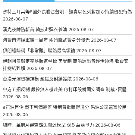
沙特土耳其等8國外長聯合聲明 譴責以色列對加沙持續侵犯行為
2026-08-07
漢光夜練防斬首 賴披避彈衣參演
2026-08-07
海警南海撞軍艦一周年 兩殉職武警身分曝光
2026-08-07
伊朗總統稱「非常難」聯絡最高領袖
2026-08-07
伊朗阿曼敲定霍峽航道坐標 美受制 商船進出皆經伊領海 收費安
排癥結難解
2026-08-07
台漢光演習擴規模 聚焦反封鎖護航
2026-08-06
中方五招反制 嚴控無人機赴美 啟打印設備國安調查 制裁7實體
2026-08-06
8石油巨企 戰下利潤翻倍 特朗普批賺得過分 倡油公司還富於民
2026-08-06
紐時：華府AI審查豁免開源模型 保對華競爭力
2026-08-06