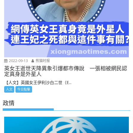
2022-09-13
熊猫时报
英女王逝世天降異象引爆都市傳說 一張相被網民認
定真身是外星人
【人文】英國女王伊利沙白二世（E...
人文
今日點擊
政情