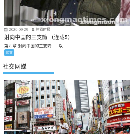
2020-09-29
熊猫时报
射向中国的三支箭 （连载5）
第四章 射向中国的三支箭 ──以...
網文
社交网媒