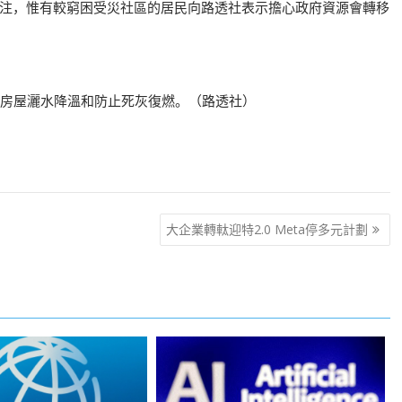
注，惟有較窮困受災社區的居民向路透社表示擔心政府資源會轉移
的房屋灑水降溫和防止死灰復燃。（路透社）
大企業轉軚迎特2.0 Meta停多元計劃