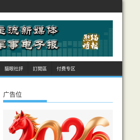
爭力
測試揭AI代理扮真人詐騙 能力超預期 英政府研究所122次測試 1
貓眼社評
訂閲區
付费专区
广告位