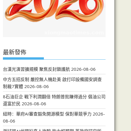
最新發佈
台漢光演習擴規模 聚焦反封鎖護航
2026-08-06
中方五招反制 嚴控無人機赴美 啟打印設備國安調查
制裁7實體
2026-08-06
8石油巨企 戰下利潤翻倍 特朗普批賺得過分 倡油公司
還富於民
2026-08-06
紐時：華府AI審查豁免開源模型 保對華競爭力
2026-
08-06