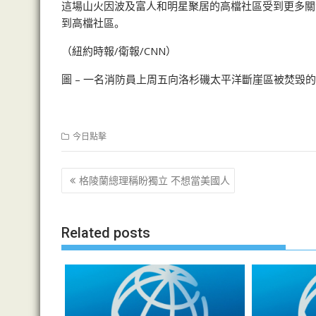
這場山火因波及富人和明星聚居的高檔社區受到更多關
到高檔社區。
（紐約時報/衛報/CNN）
圖 – 一名消防員上周五向洛杉磯太平洋斷崖區被焚毁
今日點擊
文
格陵蘭總理稱盼獨立 不想當美國人
章
导
Related posts
航