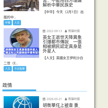
習：不能用西方理論
解析中華民族史
【中华】今天（2月1日）出
版的中...
中華
人文
2022-09-13
熊猫时报
英女王逝世天降異象
引爆都市傳說 一張
相被網民認定真身是
外星人
【人文】英國女王伊利沙白
二世（E...
人文
今日點擊
政情
2026-03-21
熊猫时报
胡衡華任上被查 重