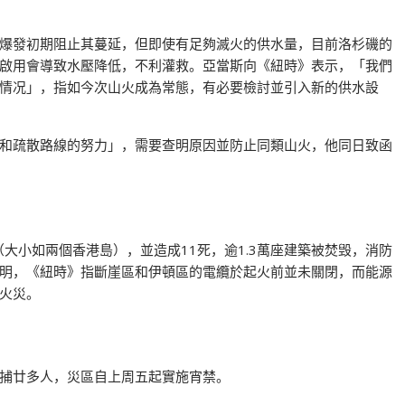
爆發初期阻止其蔓延，但即使有足夠滅火的供水量，目前洛杉磯的
啟用會導致水壓降低，不利灌救。亞當斯向《紐時》表示，「我們
情况」，指如今次山火成為常態，有必要檢討並引入新的供水設
和疏散路線的努力」，需要查明原因並防止同類山火，他同日致函
（大小如兩個香港島），並造成11死，逾1.3萬座建築被焚毁，消防
明，《紐時》指斷崖區和伊頓區的電纜於起火前並未關閉，而能源
火災。
捕廿多人，災區自上周五起實施宵禁。