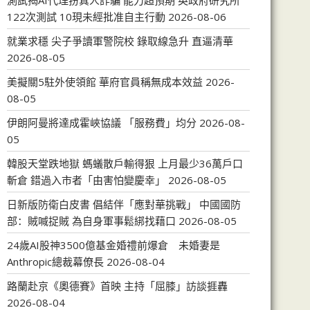
測試揭AI代理扮真人詐騙 能力超預期 英政府研究所
122次測試 10現未經批准自主行動
2026-08-06
就業求穩 尖子爭讀軍警院校 錄取線急升 直逼清華
2026-08-05
美擬關5駐外使領館 華府官員稱無成本效益
2026-
08-05
伊朗阿曼將達成霍峽協議 「服務費」均分
2026-08-
05
韓股天堂跌地獄 螞蟻散戶輸得狠 上月最少36萬戶口
斬倉 錯過入市者「由害怕變慶幸」
2026-08-05
日新版防衛白皮書 倡結伴「應對華挑戰」 中國國防
部：賊喊捉賊 為自身軍事鬆綁找藉口
2026-08-05
24歲AI股神3500億基金婚禮前爆倉 未婚妻是
Anthropic總裁幕僚長
2026-08-04
路蘭赴京《奧德賽》首映 主持「屈膝」訪談捱轟
2026-08-04