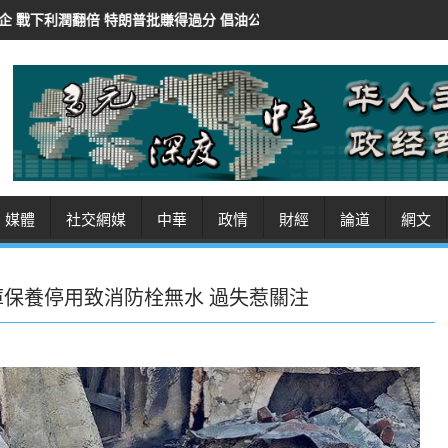
賺得過分 倡油公司還富於民
紐時：華府AI審查豁免開源模型 保對華競
媒體
社交網媒
中華
政情
財經
論道
網文
庫保養停用致消防栓無水 過失惹關注