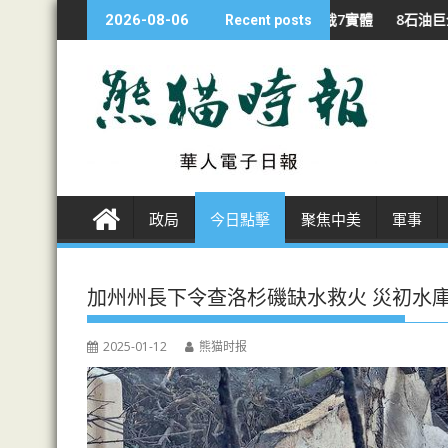
S
 啟打印設備國安調查 制裁7實體
8石油巨企 戰下利潤翻倍 特朗普批
2026-08-06
Recent posts
k
i
p
t
o
c
o
n
政局
今日點擊
聚焦中美
軍事
t
e
n
加州州長下令查洛杉磯缺水救火 災初水
t
2025-01-12
熊猫时报