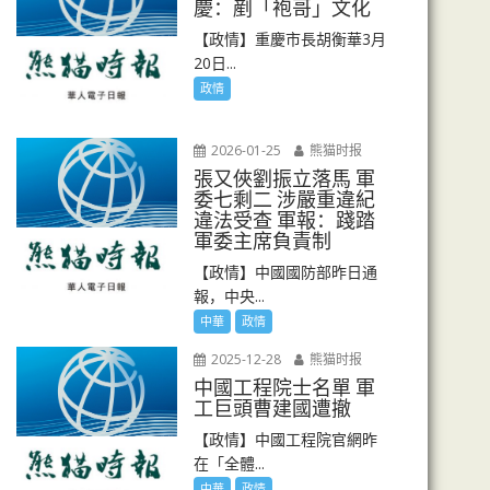
慶：剷「袍哥」文化
【政情】重慶市長胡衡華3月
20日...
政情
2026-01-25
熊猫时报
張又俠劉振立落馬 軍
委七剩二 涉嚴重違紀
違法受查 軍報：踐踏
軍委主席負責制
【政情】中國國防部昨日通
報，中央...
中華
政情
2025-12-28
熊猫时报
中國工程院士名單 軍
工巨頭曹建國遭撤
【政情】中國工程院官網昨
在「全體...
中華
政情