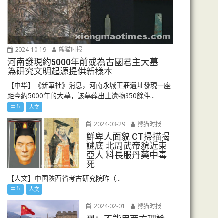
2024-10-19
熊猫时报
河南發現約5000年前或為古國君主大墓
為研究文明起源提供新樣本
【中华】《新華社》消息，河南永城王莊遺址發現一座
距今約5000年的大墓，該墓葬出土遺物350餘件...
中華
人文
2024-03-29
熊猫时报
鮮卑人面貌 CT掃描揭
謎底 北周武帝貌近東
亞人 料長服丹藥中毒
死
【人文】中国陜西省考古研究院昨（...
中華
人文
2024-02-01
熊猫时报