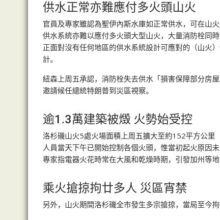
供水正常亦難應付多火頭山火
官員及專家雖認為聖伊內斯水庫如正常供水，可在山火
供水系統亦難以應付多火頭大型山火，大量消防栓同時
正面對沒有任何地區的供水系統設計可應對的（山火）
計。
紐森上周五承認，消防栓失去供水「損害保障部分房屋
邀請候任總統特朗普到災區視察。
逾1.3萬建築被燬 火勢始受控
洛杉磯山火5處火場面積上周五擴大至約152平方公里
人員當天下午已開始控制各個火頭，惟當初起火原因未
專家指電器火花時常在大風和乾燥時期，引發加州等地
乘火搶掠拘廿多人 災區宵禁
另外，山火期間洛杉磯全市發生多宗搶掠，當局至今拘