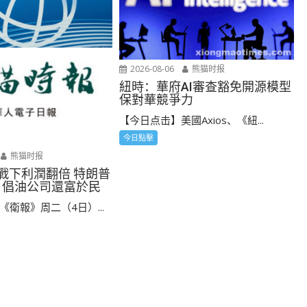
2026-08-06
熊猫时报
紐時：華府AI審查豁免開源模型
保對華競爭力
【今日点击】美國Axios、《紐...
今日點擊
熊猫时报
 戰下利潤翻倍 特朗普
 倡油公司還富於民
衛報》周二（4日）...