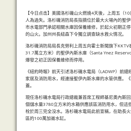
【今日点击】美國洛杉磯山火燃燒4天後，上周五（1
人為過失。洛杉磯消防局長指摘位於最大火場內的聖伊
市水電部門承認相關水庫因保養維修，於起火初期正停
的山火。加州州長紐森下令獨立調查缺水救火情况。
洛杉磯消防局局長克勞利上周五向霍士新聞旗下KKTV
31.7萬立方米）的聖伊內斯水庫（Santa Ynez R
爆發之初正因保養維修而停用。
《紐約時報》前天引述洛杉磯水電局（LADWP）前
家居及消防用水，經連接聖伊內斯水庫的水管供應。《
蓋。
現任洛杉磯水電局行政總裁兼首席工程師基尼奧內斯回
個儲水量3780立方米的水箱供應該區消防用水，但
栓於周三完全沒水。洛杉磯水電局此前宣稱，在助長火
區的100萬加崙水缸。