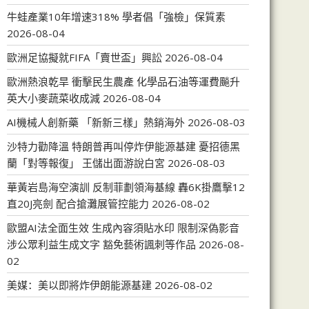
牛蛙產業10年增速318% 學者倡「強檢」保質素
2026-08-04
歐洲足協擬就FIFA「賣世盃」興訟
2026-08-04
歐洲熱浪乾旱 衝擊民生農產 化學品石油等運費飈升
英大小麥蔬菜收成減
2026-08-04
AI機械人創新藥 「新新三樣」熱銷海外
2026-08-03
沙特力勸降溫 特朗普再叫停炸伊能源基建 憂招德黑
蘭「對等報復」 王儲出面游說白宮
2026-08-03
華黃岩島海空演訓 反制菲劃領海基線 轟6K掛鷹擊12
直20J亮劍 配合搶灘展管控能力
2026-08-02
歐盟AI法全面生效 生成內容須貼水印 限制深偽影音
涉公眾利益生成文字 豁免藝術諷刺等作品
2026-08-
02
美媒：美以即將炸伊朗能源基建
2026-08-02