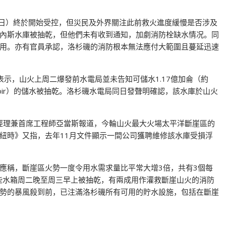
0日）終於開始受控，但災民及外界關注此前救火進度緩慢是否涉及
內斯水庫被抽乾，但他們未有收到通知，加劇消防栓缺水情况。同
用。亦有官員承認，洛杉磯的消防根本無法應付大範圍且蔓延迅速
表示，山火上周二爆發前水電局並未告知可儲水1.17億加侖（約
eservoir）的儲水被抽乾。洛杉磯水電局同日發聲明確認，該水庫於山火
總經理兼首席工程師亞當斯報道，今輪山火最大火場太平洋斷崖區的
紐時》又指，去年11月文件顯示一間公司獲聘維修該水庫受損浮
應稱，斷崖區火勢一度令用水需求量比平常大增3倍，共有3個每
這些水箱周二晚至周三早上被抽乾，有兩成用作灌救斷崖山火的消防
勢的暴風殺到前，已注滿洛杉磯所有可用的貯水設施，包括在斷崖