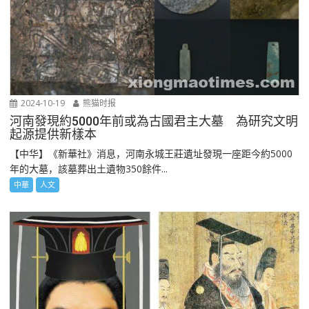
2024-10-19
熊猫时报
河南發現約5000年前或為古國君主大墓 為研究文明
起源提供新樣本
【中华】《新華社》消息，河南永城王莊遺址發現一座距今約5000
年的大墓，該墓葬出土遺物350餘件...
中華
人文