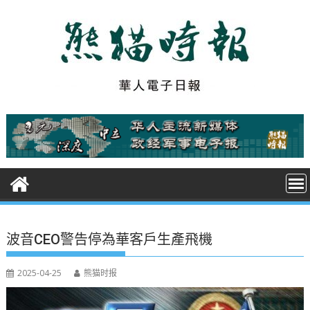
S
k
i
p
t
o
c
o
n
t
e
n
t
波音CEO警告停為華客戶生產飛機
2025-04-25
熊猫时报