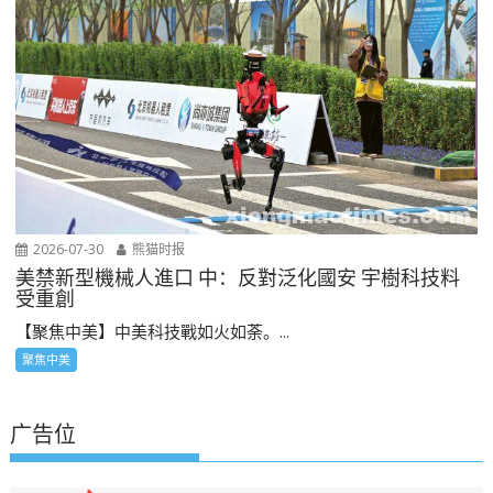
2026-07-30
熊猫时报
美禁新型機械人進口 中：反對泛化國安 宇樹科技料
受重創
【聚焦中美】中美科技戰如火如荼。...
聚焦中美
广告位