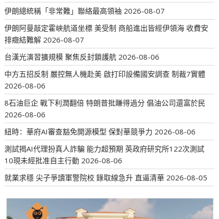
伊朗總統稱「非常難」聯絡最高領袖
2026-08-07
伊朗阿曼敲定霍峽航道坐標 美受制 商船進出皆經伊領海 收費安
排癥結難解
2026-08-07
台漢光演習擴規模 聚焦反封鎖護航
2026-08-06
中方五招反制 嚴控無人機赴美 啟打印設備國安調查 制裁7實體
2026-08-06
8石油巨企 戰下利潤翻倍 特朗普批賺得過分 倡油公司還富於民
2026-08-06
紐時：華府AI審查豁免開源模型 保對華競爭力
2026-08-06
測試揭AI代理扮真人詐騙 能力超預期 英政府研究所122次測試
10現未經批准自主行動
2026-08-06
就業求穩 尖子爭讀軍警院校 錄取線急升 直逼清華
2026-08-05