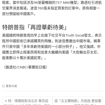
租客，當中包括涉及96架最暢銷的737 MAX機型；路透社引述航
空業界消息報道，波音760張未指定買家的訂單中，原有相當一
部分預留給中國客戶。
特朗普指「再證華虧待美」
美國總統特朗普周四早上在旗下社交平台Truth Social發文，表示
既然中國拒收已承諾購買的飛機，則波音應撤出中國市場，稱事
件只是中國「多年來虧待美國的一小部分例子」。他又強調，中
國應立即停止經墨西哥和加拿大繼續向美國「大批輸出芬太尼，
殺害數以十萬計美國民眾」。
（路透社/CNBC/華爾街日報）
聚焦中美
文
特：降關稅取決北京 華否認
滬「五五購物節」月底啟 歷屆覆