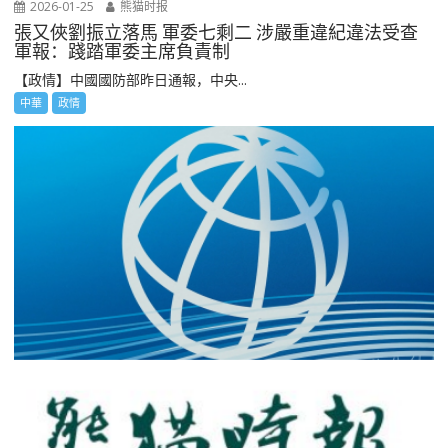
2026-01-25
熊猫时报
張又俠劉振立落馬 軍委七剩二 涉嚴重違紀違法受查
軍報：踐踏軍委主席負責制
【政情】中國國防部昨日通報，中央...
中華
政情