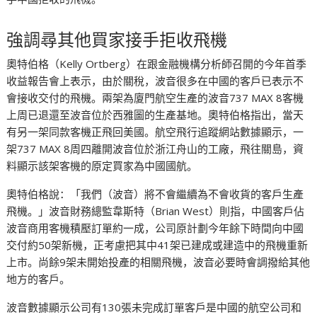
強調尋其他買家接手拒收飛機
奧特伯格（Kelly Ortberg）在跟金融機構分析師召開的今年首季
收益報告會上表示，由於關稅，波音很多在中國的客戶已表示不
會接收交付的飛機。兩架為廈門航空生產的波音737 MAX 8客機
上周已退還至波音位於西雅圖的生產基地。奧特伯格指出，當天
有另一架同款客機正飛回美國。航空飛行追蹤網站數據顯示，一
架737 MAX 8周四離開波音位於浙江舟山的工廠，飛往關島，資
料顯示該架客機的原定買家為中國國航。
奧特伯格說：「我們（波音）將不會繼續為不會收貨的客戶生產
飛機。」波音財務總監韋斯特（Brian West）則指，中國客戶佔
波音商用客機積壓訂單約一成，公司原計劃今年餘下時間向中國
交付約50架新機，正考慮把其中41架已建成或建造中的飛機重新
上市。尚餘9架未開始投產的相關飛機，波音必要時會調撥給其他
地方的客戶。
波音數據顯示公司有130張未完成訂單客戶是中國的航空公司和