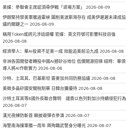
美媒：參聯會主席認須尋伊戰「退場方案」
2026-08-09
伊朗堅持禁美軍艦過霍峽 圖削美波斯灣存在 成美伊遲遲未達成協
議的關鍵之一
2026-08-09
稱用Token或詞元涉話語權 官媒：英文符號可影響科技自強
2026-08-08
經濟學人：華AI投資不足美一成 效能追美前沿九成
2026-08-08
非洲各国開發者轉投中國AI撼矽谷地位 低價開源招徠 紐時：華領
導人將AI作軟實力
2026-08-08
沙特、土耳其、巴基斯坦 簽麥加共同防務協議
2026-08-08
美徵多晶矽國安關稅制華 日韓台獲優待
2026-08-08
沙特土耳其等8國外長聯合聲明 譴責以色列對加沙持續侵犯行為
2026-08-07
漢光夜練防斬首 賴披避彈衣參演
2026-08-07
海警南海撞軍艦一周年 兩殉職武警身分曝光
2026-08-07