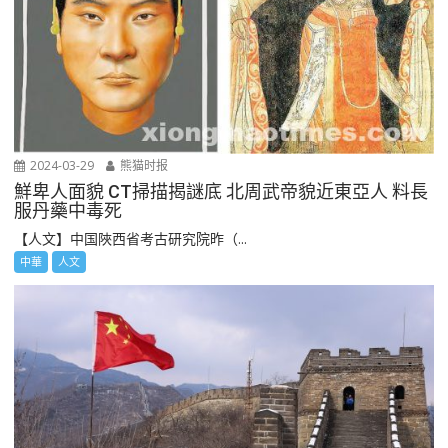
2024-03-29
熊猫时报
鮮卑人面貌 CT掃描揭謎底 北周武帝貌近東亞人 料長
服丹藥中毒死
【人文】中国陜西省考古研究院昨（...
中華
人文