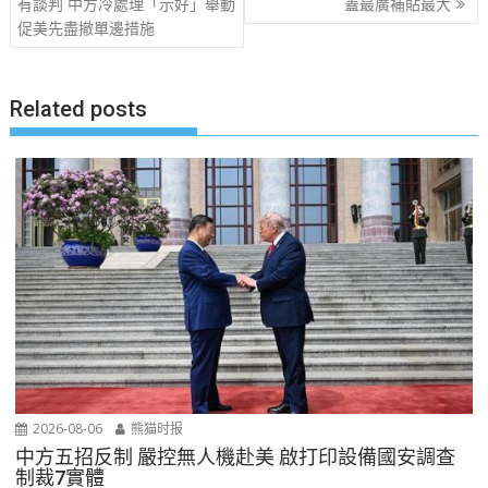
章
有談判 中方冷處理「示好」舉動
蓋最廣補貼最大
促美先盡撤單邊措施
导
航
Related posts
2026-08-06
熊猫时报
中方五招反制 嚴控無人機赴美 啟打印設備國安調查
制裁7實體