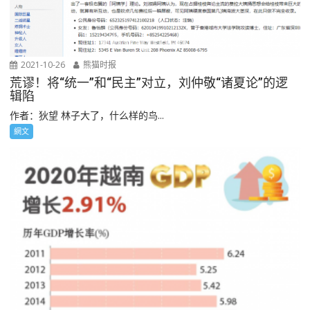
2021-10-26
熊猫时报
荒谬！将“统一”和“民主”对立，刘仲敬“诸夏论”的逻
辑陷
作者：狄望 林子大了，什么样的鸟...
網文