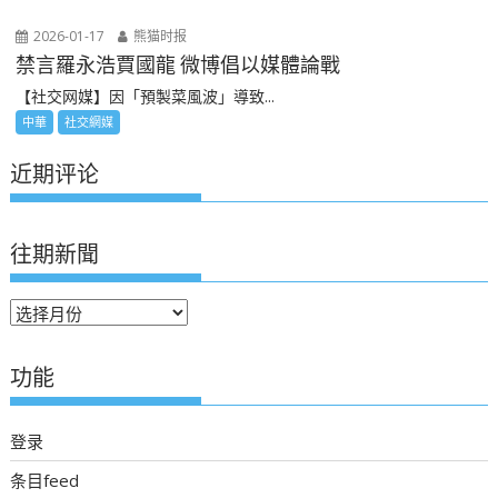
2026-01-17
熊猫时报
禁言羅永浩賈國龍 微博倡以媒體論戰
【社交网媒】因「預製菜風波」導致...
中華
社交網媒
近期评论
往期新聞
往
期
新
功能
聞
登录
条目feed