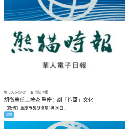
2026-03-21
熊猫时报
胡衡華任上被查 重慶：剷「袍哥」文化
【政情】重慶市長胡衡華3月20日...
政情