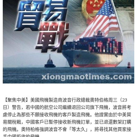
【聚焦中美】美國飛機製造商波音行政總裁奧特伯格周三（23
日）警告，若中國的航空公司繼續退回公司旗下飛機，波音將考
慮停止為那些不願接收飛機的客戶製造飛機。他證實由於中美貿
易關稅戰，中國客戶已暫停接收新飛機訂單，並已退還數架訂購
的飛機。奧特柏格強調波音不會「等太久」，將尋找其他買家接
手中國拒收的飛機。