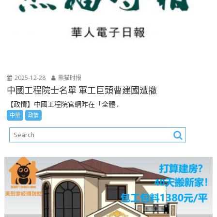
2025-12-28
熊猫时报
中國工程院士名單 軍工巨頭曹建國遭撤
【政情】中國工程院官網昨在「全體...
中華
政情