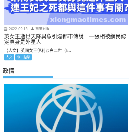
2022-09-13
熊猫时报
英女王逝世天降異象引爆都市傳說 一張相被網民認
定真身是外星人
【人文】英國女王伊利沙白二世（E...
人文
今日點擊
政情