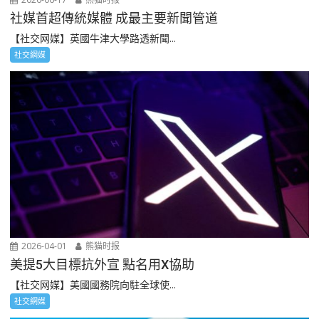
社媒首超傳統媒體 成最主要新聞管道
【社交网媒】英國牛津大學路透新聞...
社交網媒
2026-04-01
熊猫时报
美提5大目標抗外宣 點名用X協助
【社交网媒】美國國務院向駐全球使...
社交網媒