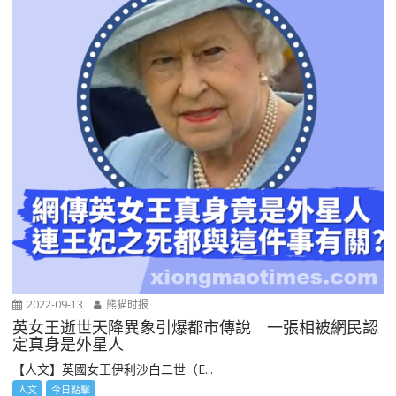
2022-09-13
熊猫时报
英女王逝世天降異象引爆都市傳說 一張相被網民認
定真身是外星人
【人文】英國女王伊利沙白二世（E...
人文
今日點擊