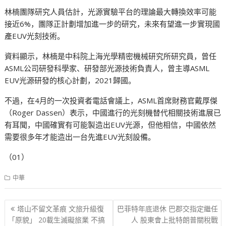
林楠團隊研究人員估計，光源實驗平台的理論最大轉換效率可能
接近6%，團隊正計劃增加進一步的研究，未來有望進一步實現國
產EUV光刻技術。
資料顯示，林楠是中科院上海光學精密機械研究所研究員，曾任
ASML公司研發科學家、研發部光源技術負責人，曾主導ASML
EUV光源研發的核心計劃，2021歸國。
不過，在4月的一次投資者電話會議上，ASML首席財務官戴厚傑
（Roger Dassen）表示，中國進行的光刻機替代相關技術進展已
有耳聞，中國確實有可能製造出EUV光源，但他相信，中國依然
需要很多年才能造出一台先進EUV光刻設備。
（01）
中華
文
塔山不留文革痕 文旅升級復
巴菲特年底退休 巴郡交指定繼任
章
「原貌」 20載生滅礙旅業 不搞
人 股東會上批特朗普關稅戰