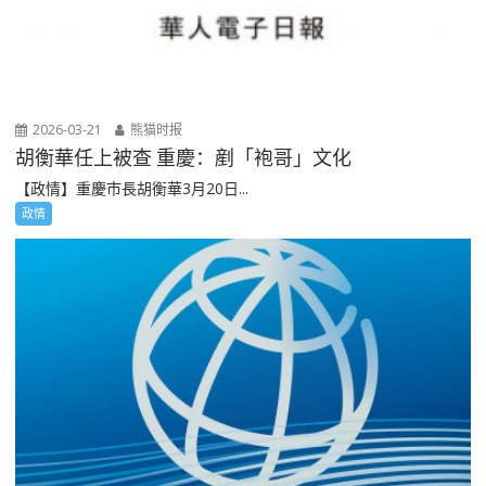
2026-03-21
熊猫时报
胡衡華任上被查 重慶：剷「袍哥」文化
【政情】重慶市長胡衡華3月20日...
政情