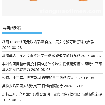
最新發佈
稱用Token或詞元涉話語權 官媒：英文符號可影響科技自強
2026-08-08
經濟學人：華AI投資不足美一成 效能追美前沿九成
2026-08-08
非洲各国開發者轉投中國AI撼矽谷地位 低價開源招徠 紐時：華領
導人將AI作軟實力
2026-08-08
沙特、土耳其、巴基斯坦 簽麥加共同防務協議
2026-08-08
美徵多晶矽國安關稅制華 日韓台獲優待
2026-08-08
沙特土耳其等8國外長聯合聲明 譴責以色列對加沙持續侵犯行為
2026-08-07