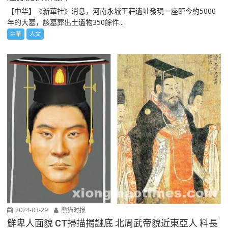
【中华】《新華社》消息，河南永城王莊遺址發現一座距今約5000
年的大墓，該墓葬出土遺物350餘件...
中華
人文
2024-03-29
熊猫时报
鮮卑人面貌 CT掃描揭謎底 北周武帝貌近東亞人 料長