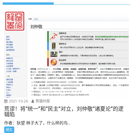
2021-10-26
熊猫时报
荒谬！将“统一”和“民主”对立，刘仲敬“诸夏论”的逻
辑陷
作者：狄望 林子大了，什么样的鸟...
網文