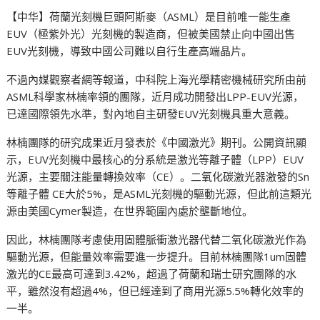
【中华】荷蘭光刻機巨頭阿斯麥（ASML）是目前唯一能生產
EUV（極紫外光）光刻機的製造商，但被美國禁止向中國出售
EUV光刻機，導致中國公司難以自行生產高端晶片。
不過內媒觀察者網等報道，中科院上海光學精密機械研究所由前
ASML科學家林楠率領的團隊，近月成功開發出LPP-EUV光源，
已達國際領先水準，對內地自主研發EUV光刻機具重大意義。
林楠團隊的研究成果近月發表於《中國激光》期刊。公開資訊顯
示，EUV光刻機中最核心的分系統是激光等離子體（LPP）EUV
光源，主要關注能量轉換效率（CE）。二氧化碳激光器激發的Sn
等離子體 CE大於5%，是ASML光刻機的驅動光源，但此前這類光
源由美國Cymer製造，在世界範圍內處於壟斷地位。
因此，林楠團隊考慮使用固體脈衝激光器代替二氧化碳激光作為
驅動光源，但能量效率需要進一步提升。目前林楠團隊1um固體
激光的CE最高可達到3.42%，超過了荷蘭和瑞士研究團隊的水
平，雖然沒有超過4%，但已經達到了商用光源5.5%轉化效率的
一半。