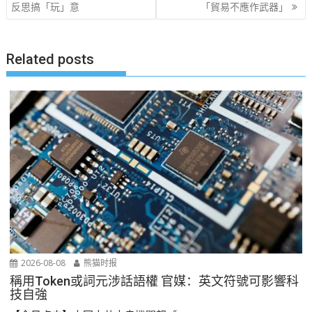
反思搞「玩」意
「貿易不應作武器」
导
航
Related posts
2026-08-08
熊猫时报
稱用Token或詞元涉話語權 官媒：英文符號可影響科
技自強