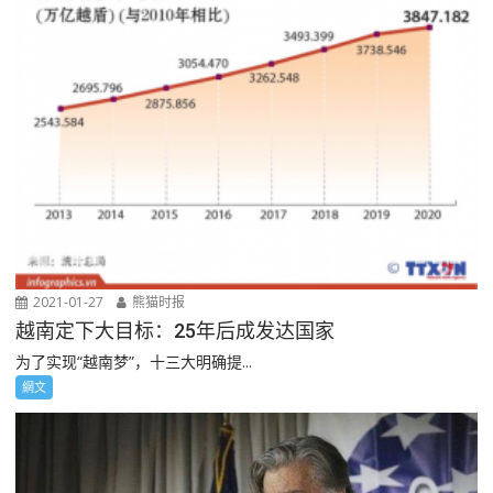
2021-01-27
熊猫时报
越南定下大目标：25年后成发达国家
为了实现“越南梦”，十三大明确提...
網文