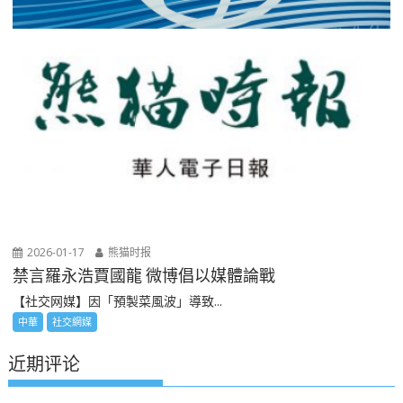
2026-01-17
熊猫时报
禁言羅永浩賈國龍 微博倡以媒體論戰
【社交网媒】因「預製菜風波」導致...
中華
社交網媒
近期评论