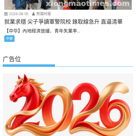
2026-08-05
熊猫时报
就業求穩 尖子爭讀軍警院校 錄取線急升 直逼清華
【中华】內地經濟放緩、青年失業率...
中華
广告位