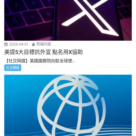
2026-04-01
熊猫时报
美提5大目標抗外宣 點名用X協助
【社交网媒】美國國務院向駐全球使...
社交網媒