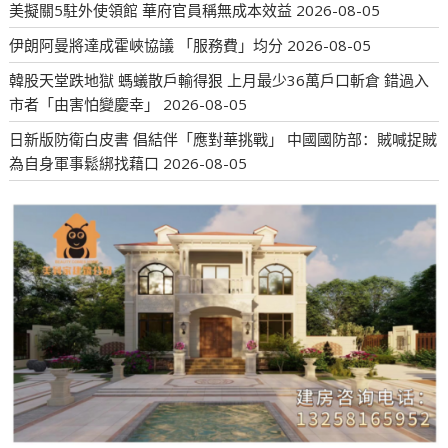
美擬關5駐外使領館 華府官員稱無成本效益
2026-08-05
伊朗阿曼將達成霍峽協議 「服務費」均分
2026-08-05
韓股天堂跌地獄 螞蟻散戶輸得狠 上月最少36萬戶口斬倉 錯過入
市者「由害怕變慶幸」
2026-08-05
日新版防衛白皮書 倡結伴「應對華挑戰」 中國國防部：賊喊捉賊
為自身軍事鬆綁找藉口
2026-08-05