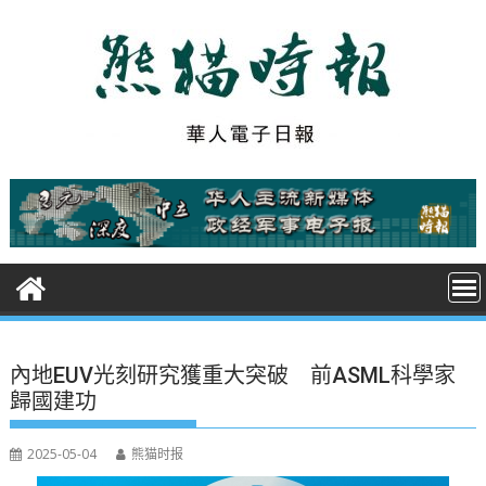
S
k
i
p
t
o
c
o
n
t
e
n
t
內地EUV光刻研究獲重大突破 前ASML科學家
歸國建功
2025-05-04
熊猫时报