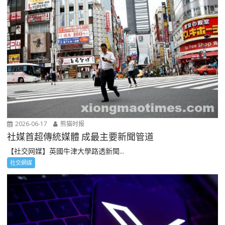
2026-06-17
熊猫时报
社媒首超傳統媒體 成最主要新聞管道
【社交网媒】英國牛津大學路透新聞...
社交網媒