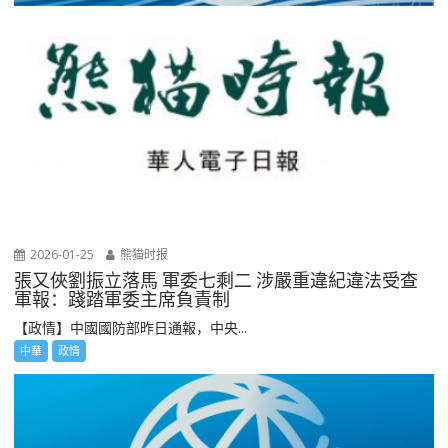
2026-01-25
熊猫时报
張又俠劉振立落馬 軍委七剩二 涉嚴重違紀違法受查
軍報：踐踏軍委主席負責制
【政情】中國國防部昨日通報，中央...
中華
政情