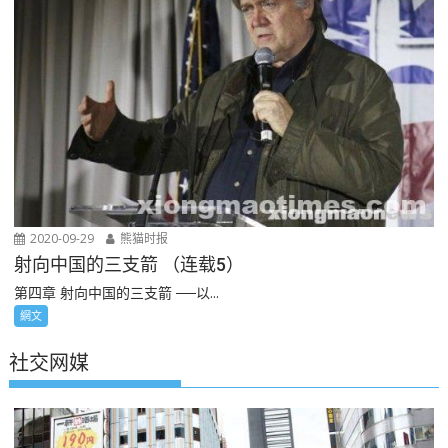
2020-09-29
熊猫时报
射向中国的三支箭 （连载5）
第四章 射向中国的三支箭 ──以...
網文
社交网媒