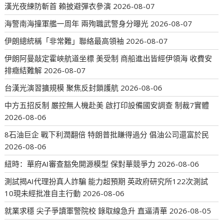
漢光夜練防斬首 賴披避彈衣參演
2026-08-07
海警南海撞軍艦一周年 兩殉職武警身分曝光
2026-08-07
伊朗總統稱「非常難」聯絡最高領袖
2026-08-07
伊朗阿曼敲定霍峽航道坐標 美受制 商船進出皆經伊領海 收費安
排癥結難解
2026-08-07
台漢光演習擴規模 聚焦反封鎖護航
2026-08-06
中方五招反制 嚴控無人機赴美 啟打印設備國安調查 制裁7實體
2026-08-06
8石油巨企 戰下利潤翻倍 特朗普批賺得過分 倡油公司還富於民
2026-08-06
紐時：華府AI審查豁免開源模型 保對華競爭力
2026-08-06
測試揭AI代理扮真人詐騙 能力超預期 英政府研究所122次測試
10現未經批准自主行動
2026-08-06
就業求穩 尖子爭讀軍警院校 錄取線急升 直逼清華
2026-08-05