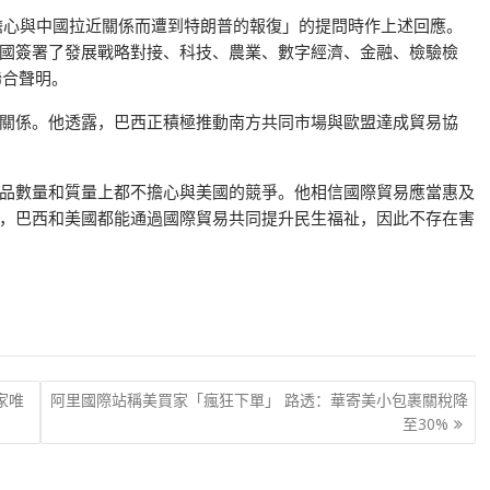
擔心與中國拉近關係而遭到特朗普的報復」的提問時作上述回應。
國簽署了發展戰略對接、科技、農業、數字經濟、金融、檢驗檢
聯合聲明。
關係。他透露，巴西正積極推動南方共同市場與歐盟達成貿易協
品數量和質量上都不擔心與美國的競爭。他相信國際貿易應當惠及
，巴西和美國都能通過國際貿易共同提升民生福祉，因此不存在害
家唯
阿里國際站稱美買家「瘋狂下單」 路透：華寄美小包裹關稅降
至30%