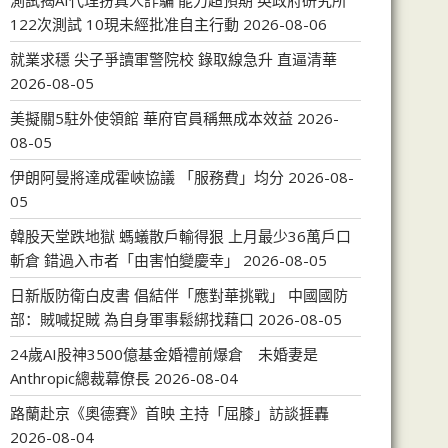
測試揭AI代理扮真人詐騙 能力超預期 英政府研究所
122次測試 10現未經批准自主行動
2026-08-06
就業求穩 尖子爭讀軍警院校 錄取線急升 直逼清華
2026-08-05
美擬關5駐外使領館 華府官員稱無成本效益
2026-
08-05
伊朗阿曼將達成霍峽協議 「服務費」均分
2026-08-
05
韓股天堂跌地獄 螞蟻散戶輸得狠 上月最少36萬戶口
斬倉 錯過入市者「由害怕變慶幸」
2026-08-05
日新版防衛白皮書 倡結伴「應對華挑戰」 中國國防
部：賊喊捉賊 為自身軍事鬆綁找藉口
2026-08-05
24歲AI股神3500億基金婚禮前爆倉 未婚妻是
Anthropic總裁幕僚長
2026-08-04
路蘭赴京《奧德賽》首映 主持「屈膝」訪談捱轟
2026-08-04