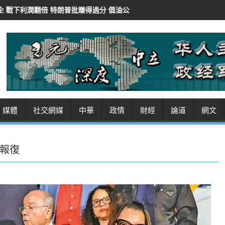
賺得過分 倡油公司還富於民
紐時：華府AI審查豁免開源模型 保對華競爭
媒體
社交網媒
中華
政情
財經
論道
網文
報復