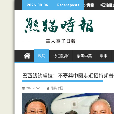
S
 啟打印設備國安調查 制裁7實體
8石油巨企 戰下利潤翻倍 特朗普批
2026-08-06
Recent posts
k
i
p
t
o
c
o
n
政局
今日點擊
聚焦中美
軍事
t
e
n
巴西總統盧拉：不憂與中國走近招特朗普
t
2025-05-15
熊猫时报