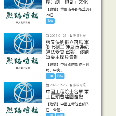
慶：剷「袍哥」文化
【政情】重慶市長胡衡華3月
20日...
政情
2026-01-25
熊猫时报
張又俠劉振立落馬 軍
委七剩二 涉嚴重違紀
違法受查 軍報：踐踏
軍委主席負責制
【政情】中國國防部昨日通
報，中央...
中華
政情
2025-12-28
熊猫时报
中國工程院士名單 軍
工巨頭曹建國遭撤
【政情】中國工程院官網昨
在「全體...
中華
政情