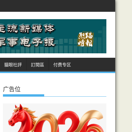
力
測試揭AI代理扮真人詐騙 能力超預期 英政府研究所122次測試 1
貓眼社評
訂閲區
付费专区
广告位