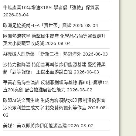
牛蛙產業10年增速318% 學者倡「強檢」保質素
2026-08-04
歐洲足協擬就FIFA「賣世盃」興訟
2026-08-04
歐洲熱浪乾旱 衝擊民生農產 化學品石油等運費飈升
英大小麥蔬菜收成減
2026-08-04
AI機械人創新藥 「新新三樣」熱銷海外
2026-08-03
沙特力勸降溫 特朗普再叫停炸伊能源基建 憂招德黑
蘭「對等報復」 王儲出面游說白宮
2026-08-03
華黃岩島海空演訓 反制菲劃領海基線 轟6K掛鷹擊12
直20J亮劍 配合搶灘展管控能力
2026-08-02
歐盟AI法全面生效 生成內容須貼水印 限制深偽影音
涉公眾利益生成文字 豁免藝術諷刺等作品
2026-08-
02
美媒：美以即將炸伊朗能源基建
2026-08-02