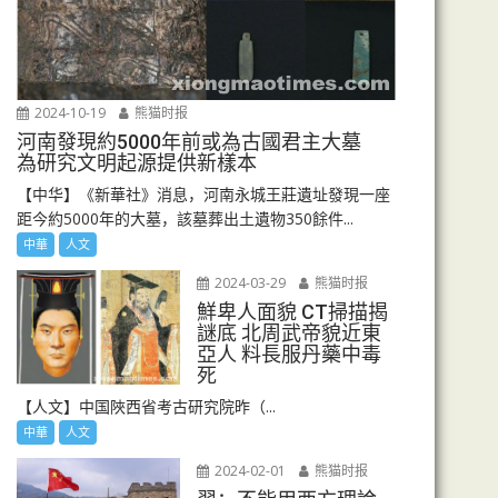
2024-10-19
熊猫时报
河南發現約5000年前或為古國君主大墓
為研究文明起源提供新樣本
【中华】《新華社》消息，河南永城王莊遺址發現一座
距今約5000年的大墓，該墓葬出土遺物350餘件...
中華
人文
2024-03-29
熊猫时报
鮮卑人面貌 CT掃描揭
謎底 北周武帝貌近東
亞人 料長服丹藥中毒
死
【人文】中国陜西省考古研究院昨（...
中華
人文
2024-02-01
熊猫时报