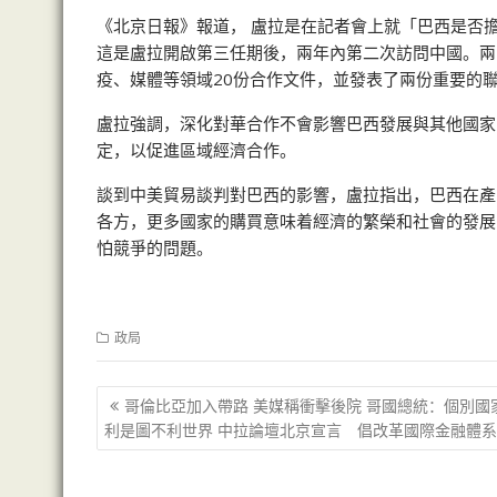
《北京日報》報道， 盧拉是在記者會上就「巴西是否
這是盧拉開啟第三任期後，兩年內第二次訪問中國。兩
疫、媒體等領域20份合作文件，並發表了兩份重要的
盧拉強調，深化對華合作不會影響巴西發展與其他國家
定，以促進區域經濟合作。
談到中美貿易談判對巴西的影響，盧拉指出，巴西在產
各方，更多國家的購買意味着經濟的繁榮和社會的發展
怕競爭的問題。
政局
文
哥倫比亞加入帶路 美媒稱衝擊後院 哥國總統：個別國
章
利是圖不利世界 中拉論壇北京宣言 倡改革國際金融體系
导
航