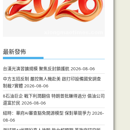
最新發佈
台漢光演習擴規模 聚焦反封鎖護航
2026-08-06
中方五招反制 嚴控無人機赴美 啟打印設備國安調查
制裁7實體
2026-08-06
8石油巨企 戰下利潤翻倍 特朗普批賺得過分 倡油公司
還富於民
2026-08-06
紐時：華府AI審查豁免開源模型 保對華競爭力
2026-
08-06