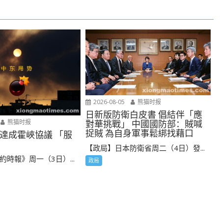
2026-08-05
熊猫时报
日新版防衛白皮書 倡結伴「應
熊猫时报
對華挑戰」 中國國防部：賊喊
捉賊 為自身軍事鬆綁找藉口
達成霍峽協議 「服
【政局】日本防衛省周二（4日）發...
時報》周一（3日）...
政局