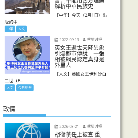
習：不能用西方理論
解析中華民族史
【中华】今天（2月1日）出
版的中...
中華
人文
2022-09-13
熊猫时报
英女王逝世天降異象
引爆都市傳說 一張
相被網民認定真身是
外星人
【人文】英國女王伊利沙白
二世（E...
人文
今日點擊
政情
2026-03-21
熊猫时报
胡衡華任上被查 重