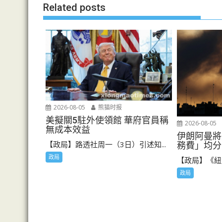
Related posts
2026-08-05
熊猫时报
美擬關5駐外使領館 華府官員稱
2026-08-05
無成本效益
伊朗阿曼將
【政局】路透社周一（3日）引述知...
務費」均分
政局
【政局】《紐約
政局