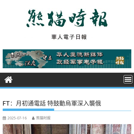
S
k
i
p
t
o
c
o
n
t
e
n
t
FT：月初通電話 特鼓動烏軍深入襲俄
2025-07-16
熊猫时报