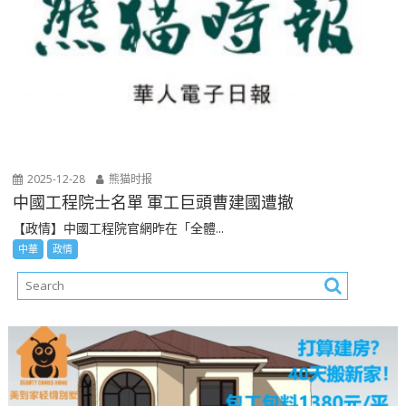
2025-12-28
熊猫时报
中國工程院士名單 軍工巨頭曹建國遭撤
【政情】中國工程院官網昨在「全體...
中華
政情