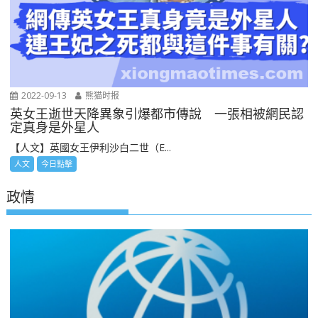
2022-09-13
熊猫时报
英女王逝世天降異象引爆都市傳說 一張相被網民認
定真身是外星人
【人文】英國女王伊利沙白二世（E...
人文
今日點擊
政情