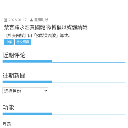
2026-01-17
熊猫时报
禁言羅永浩賈國龍 微博倡以媒體論戰
【社交网媒】因「預製菜風波」導致...
中華
社交網媒
近期评论
往期新聞
往
期
新
功能
聞
登录