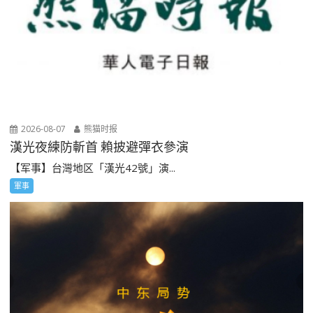
2026-08-07
熊猫时报
漢光夜練防斬首 賴披避彈衣參演
【军事】台灣地区「漢光42號」演...
軍事