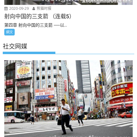
2020-09-29
熊猫时报
射向中国的三支箭 （连载5）
第四章 射向中国的三支箭 ──以...
網文
社交网媒