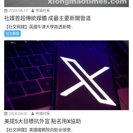
2026-06-17
熊猫时报
社媒首超傳統媒體 成最主要新聞管道
【社交网媒】英國牛津大學路透新聞...
社交網媒
2026-04-01
熊猫时报
美提5大目標抗外宣 點名用X協助
【社交网媒】美國國務院向駐全球使...