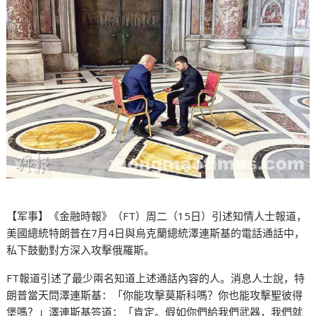
【军事】《金融時報》（FT）周二（15日）引述知情人士報道，
美國總統特朗普在7月4日與烏克蘭總統澤連斯基的電話通話中，
私下鼓動對方深入攻擊俄羅斯。
FT報道引述了最少兩名知道上述通話內容的人。消息人士說，特
朗普當天問澤連斯基：「你能攻擊莫斯科嗎？你也能攻擊聖彼得
堡嗎？」澤連斯基答道：「肯定。假如你們給我們武器，我們就