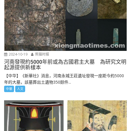
2024-10-19
熊猫时报
河南發現約5000年前或為古國君主大墓 為研究文明
起源提供新樣本
【中华】《新華社》消息，河南永城王莊遺址發現一座距今約5000
年的大墓，該墓葬出土遺物350餘件...
中華
人文