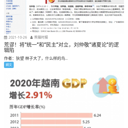
2021-10-26
熊猫时报
荒谬！将“统一”和“民主”对立，刘仲敬“诸夏论”的逻
辑陷
作者：狄望 林子大了，什么样的鸟...
網文