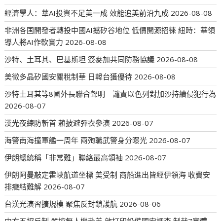
經濟學人：華AI投資不足美一成 效能追美前沿九成
2026-08-08
非洲各国開發者轉投中國AI撼矽谷地位 低價開源招徠 紐時：華領
導人將AI作軟實力
2026-08-08
沙特、土耳其、巴基斯坦 簽麥加共同防務協議
2026-08-08
美徵多晶矽國安關稅制華 日韓台獲優待
2026-08-08
沙特土耳其等8國外長聯合聲明 譴責以色列對加沙持續侵犯行為
2026-08-07
漢光夜練防斬首 賴披避彈衣參演
2026-08-07
海警南海撞軍艦一周年 兩殉職武警身分曝光
2026-08-07
伊朗總統稱「非常難」聯絡最高領袖
2026-08-07
伊朗阿曼敲定霍峽航道坐標 美受制 商船進出皆經伊領海 收費安
排癥結難解
2026-08-07
台漢光演習擴規模 聚焦反封鎖護航
2026-08-06