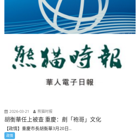
2026-03-21
熊猫时报
胡衡華任上被查 重慶：剷「袍哥」文化
【政情】重慶市長胡衡華3月20日...
政情