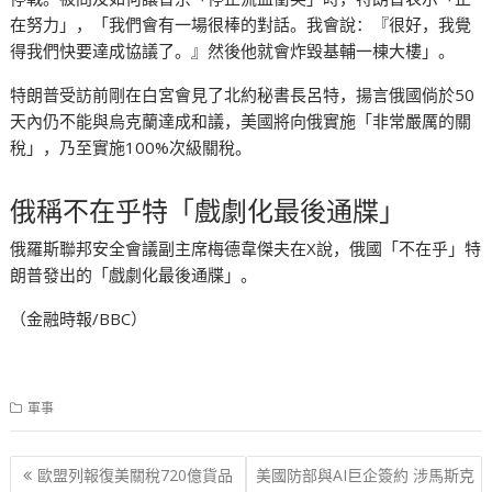
在努力」，「我們會有一場很棒的對話。我會說：『很好，我覺
得我們快要達成協議了。』然後他就會炸毀基輔一棟大樓」。
特朗普受訪前剛在白宮會見了北約秘書長呂特，揚言俄國倘於50
天內仍不能與烏克蘭達成和議，美國將向俄實施「非常嚴厲的關
稅」，乃至實施100%次級關稅。
俄稱不在乎特「戲劇化最後通牒」
俄羅斯聯邦安全會議副主席梅德韋傑夫在X說，俄國「不在乎」特
朗普發出的「戲劇化最後通牒」。
（金融時報/BBC）
軍事
文
歐盟列報復美關稅720億貨品
美國防部與AI巨企簽約 涉馬斯克