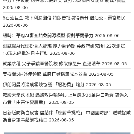
中方五招反制 嚴控無人機赴美 啟打印設備國安調查 制裁7實體
2026-08-06
8石油巨企 戰下利潤翻倍 特朗普批賺得過分 倡油公司還富於民
2026-08-06
紐時：華府AI審查豁免開源模型 保對華競爭力
2026-08-06
測試揭AI代理扮真人詐騙 能力超預期 英政府研究所122次測試
10現未經批准自主行動
2026-08-06
就業求穩 尖子爭讀軍警院校 錄取線急升 直逼清華
2026-08-05
美擬關5駐外使領館 華府官員稱無成本效益
2026-08-05
伊朗阿曼將達成霍峽協議 「服務費」均分
2026-08-05
韓股天堂跌地獄 螞蟻散戶輸得狠 上月最少36萬戶口斬倉 錯過入
市者「由害怕變慶幸」
2026-08-05
日新版防衛白皮書 倡結伴「應對華挑戰」 中國國防部：賊喊捉賊
為自身軍事鬆綁找藉口
2026-08-05