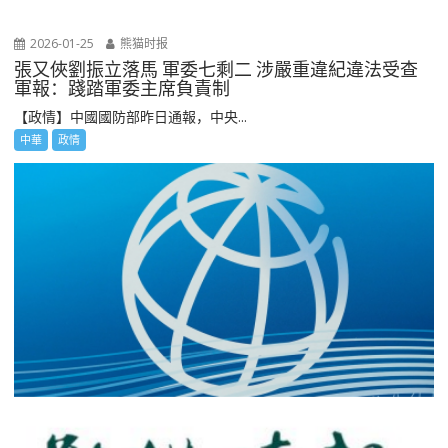
2026-01-25
熊猫时报
張又俠劉振立落馬 軍委七剩二 涉嚴重違紀違法受查
軍報：踐踏軍委主席負責制
【政情】中國國防部昨日通報，中央...
中華
政情