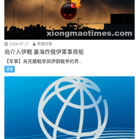
2026-07-27
熊猫时报
烏介入伊戰 裏海炸俄伊軍事貨船
【军事】烏克蘭戰爭與伊朗戰爭的界...
軍事