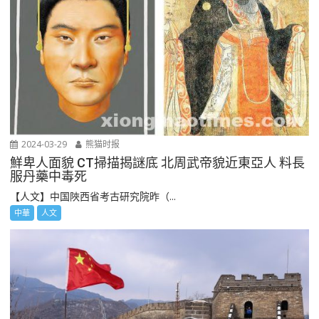
2024-03-29
熊猫时报
鮮卑人面貌 CT掃描揭謎底 北周武帝貌近東亞人 料長
服丹藥中毒死
【人文】中国陜西省考古研究院昨（...
中華
人文