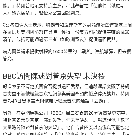
能。」特朗普暗示支持這主意，稱此舉旨在「使他們（俄羅斯
人）感覺痛楚」，驅使克宮重回談判桌。
第3名知情人士表示，特朗普和澤連斯基的討論還讓澤連斯基上周
在羅馬晤美國國防部官員時，獲得一份美方可能提供基輔的武器
清單，包括可能通過第三者（如歐洲盟友）提供遠程武器。
烏克蘭曾請求提供射程約1600公里的「戰斧」巡航導彈，但未獲
答允。
BBC訪問陳述對普京失望 未決裂
報道表示不清楚美國會否提供遠程武器，但這段通話突顯了特朗
普愈益不滿俄總統普京拒絕參與美國牽頭的俄烏停火談判。特朗
普7月3日曾稱當天與俄羅斯總統普京的通話「差勁」。
另外，在英國廣播公司（BBC）周二發表的20分鐘電話專訪中，
特朗普表示對普京「感到失望，但未至決裂」。報道說他「花了
大量時間陳述對普京的失望」。他自言曾四度以為俄烏可能協定
停戰。被問及如何讓普京「停止流血衝突」時，特朗普表示「正