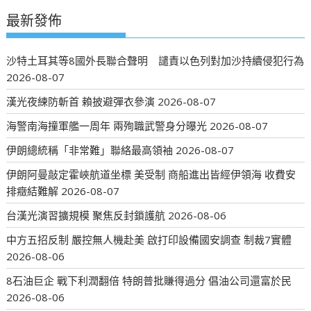
最新發佈
沙特土耳其等8國外長聯合聲明 譴責以色列對加沙持續侵犯行為
2026-08-07
漢光夜練防斬首 賴披避彈衣參演
2026-08-07
海警南海撞軍艦一周年 兩殉職武警身分曝光
2026-08-07
伊朗總統稱「非常難」聯絡最高領袖
2026-08-07
伊朗阿曼敲定霍峽航道坐標 美受制 商船進出皆經伊領海 收費安
排癥結難解
2026-08-07
台漢光演習擴規模 聚焦反封鎖護航
2026-08-06
中方五招反制 嚴控無人機赴美 啟打印設備國安調查 制裁7實體
2026-08-06
8石油巨企 戰下利潤翻倍 特朗普批賺得過分 倡油公司還富於民
2026-08-06