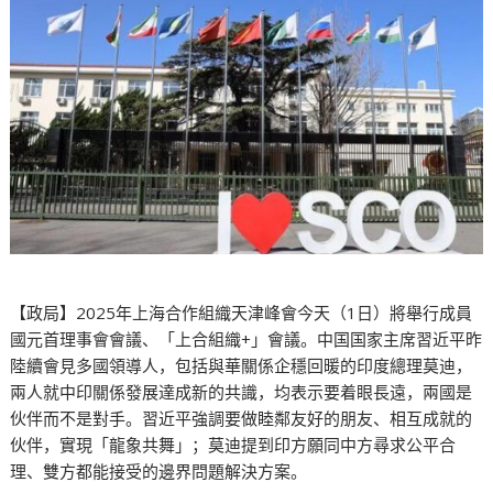
【政局】2025年上海合作組織天津峰會今天（1日）將舉行成員
國元首理事會會議、「上合組織+」會議。中国国家主席習近平昨
陸續會見多國領導人，包括與華關係企穩回暖的印度總理莫迪，
兩人就中印關係發展達成新的共識，均表示要着眼長遠，兩國是
伙伴而不是對手。習近平強調要做睦鄰友好的朋友、相互成就的
伙伴，實現「龍象共舞」；莫迪提到印方願同中方尋求公平合
理、雙方都能接受的邊界問題解決方案。