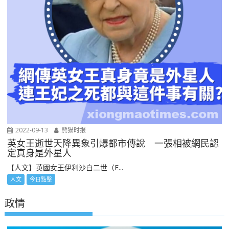
2022-09-13
熊猫时报
英女王逝世天降異象引爆都市傳說 一張相被網民認
定真身是外星人
【人文】英國女王伊利沙白二世（E...
人文
今日點擊
政情