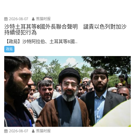
2026-08-07
熊猫时报
沙特土耳其等8國外長聯合聲明 譴責以色列對加沙
持續侵犯行為
【政局】沙特阿拉伯、土耳其等8國...
政局
2026-08-07
熊猫时报