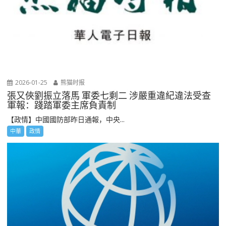
2026-01-25
熊猫时报
張又俠劉振立落馬 軍委七剩二 涉嚴重違紀違法受查
軍報：踐踏軍委主席負責制
【政情】中國國防部昨日通報，中央...
中華
政情