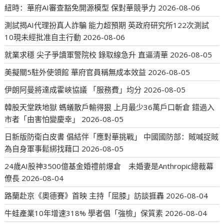
紐時：華府AI審查豁免開源模型 保對華競爭力
2026-08-06
測試揭AI代理扮真人詐騙 能力超預期 英政府研究所122次測試
10現未經批准自主行動
2026-08-06
就業求穩 尖子爭讀軍警院校 錄取線急升 直逼清華
2026-08-05
美擬關5駐外使領館 華府官員稱無成本效益
2026-08-05
伊朗阿曼將達成霍峽協議 「服務費」均分
2026-08-05
韓股天堂跌地獄 螞蟻散戶輸得狠 上月最少36萬戶口斬倉 錯過入
市者「由害怕變慶幸」
2026-08-05
日新版防衛白皮書 倡結伴「應對華挑戰」 中國國防部：賊喊捉賊
為自身軍事鬆綁找藉口
2026-08-05
24歲AI股神3500億基金婚禮前爆倉 未婚妻是Anthropic總裁幕
僚長
2026-08-04
路蘭赴京《奧德賽》首映 主持「屈膝」訪談捱轟
2026-08-04
牛蛙產業10年增速318% 學者倡「強檢」保質素
2026-08-04