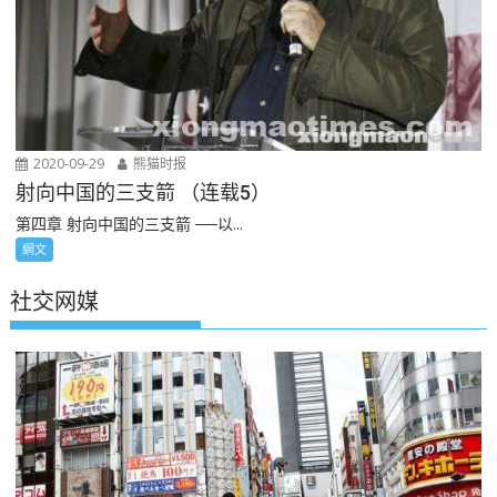
2020-09-29
熊猫时报
射向中国的三支箭 （连载5）
第四章 射向中国的三支箭 ──以...
網文
社交网媒