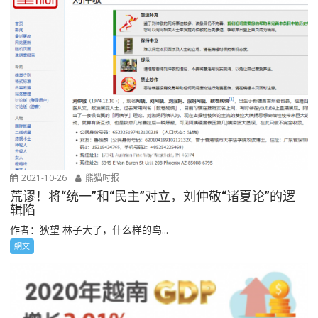
2021-10-26
熊猫时报
荒谬！将“统一”和“民主”对立，刘仲敬“诸夏论”的逻
辑陷
作者：狄望 林子大了，什么样的鸟...
網文