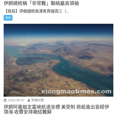
伊朗總統稱「非常難」聯絡最高領袖
【政局】伊朗總統佩澤希齊揚周三（...
政局
2026-08-07
熊猫时报
伊朗阿曼敲定霍峽航道坐標 美受制 商船進出皆經伊
領海 收費安排癥結難解