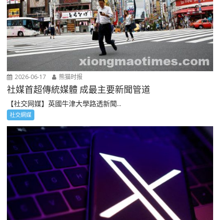
2026-06-17
熊猫时报
社媒首超傳統媒體 成最主要新聞管道
【社交网媒】英國牛津大學路透新聞...
社交網媒