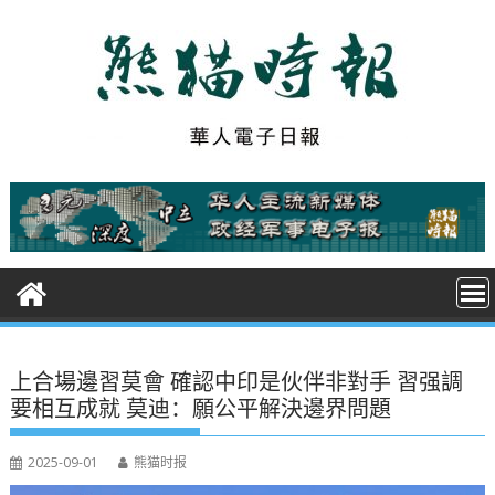
S
k
i
p
t
o
c
o
n
t
e
n
t
上合場邊習莫會 確認中印是伙伴非對手 習强調
要相互成就 莫迪：願公平解決邊界問題
2025-09-01
熊猫时报