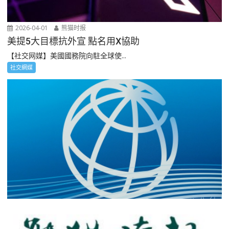
2026-04-01
熊猫时报
美提5大目標抗外宣 點名用X協助
【社交网媒】美國國務院向駐全球使...
社交網媒