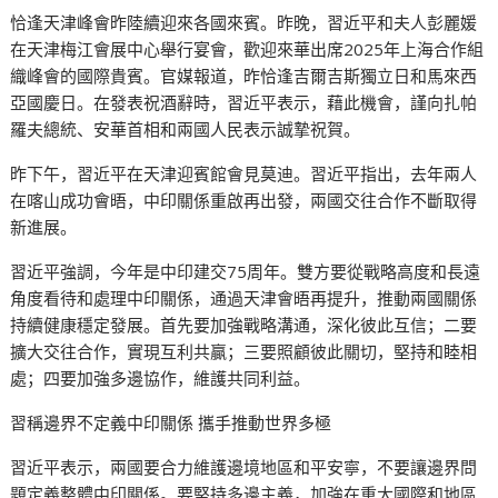
恰逢天津峰會昨陸續迎來各國來賓。昨晚，習近平和夫人彭麗媛
在天津梅江會展中心舉行宴會，歡迎來華出席2025年上海合作組
織峰會的國際貴賓。官媒報道，昨恰逢吉爾吉斯獨立日和馬來西
亞國慶日。在發表祝酒辭時，習近平表示，藉此機會，謹向扎帕
羅夫總統、安華首相和兩國人民表示誠摯祝賀。
昨下午，習近平在天津迎賓館會見莫迪。習近平指出，去年兩人
在喀山成功會晤，中印關係重啟再出發，兩國交往合作不斷取得
新進展。
習近平強調，今年是中印建交75周年。雙方要從戰略高度和長遠
角度看待和處理中印關係，通過天津會晤再提升，推動兩國關係
持續健康穩定發展。首先要加強戰略溝通，深化彼此互信；二要
擴大交往合作，實現互利共贏；三要照顧彼此關切，堅持和睦相
處；四要加強多邊協作，維護共同利益。
習稱邊界不定義中印關係 攜手推動世界多極
習近平表示，兩國要合力維護邊境地區和平安寧，不要讓邊界問
題定義整體中印關係。要堅持多邊主義，加強在重大國際和地區