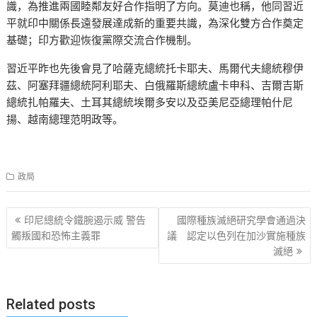
識，為推進兩國睦鄰友好合作指明了方向。莫迪也稱，他同習近
平就印中關係長遠發展達成新的重要共識，為深化雙方合作奠定
基礎；印方歡迎恢復黨際交流合作機制。
習近平昨也先後會見了哈薩克總統托卡耶夫、馬爾代夫總統穆伊
茲、阿塞拜疆總統阿利耶夫、白俄羅斯總統盧卡申科、吉爾吉斯
總統扎帕羅夫、土耳其總統埃爾多安以及亞美尼亞總理帕什尼
揚、越南總理范明政等。
政局
文
印尼總統令鐵腕遏示威 警告
國際種族滅絕研究學會通過決
章
觸叛國和恐怖主義罪
議 認定以色列在加沙實施種族
滅絕
导
航
Related posts