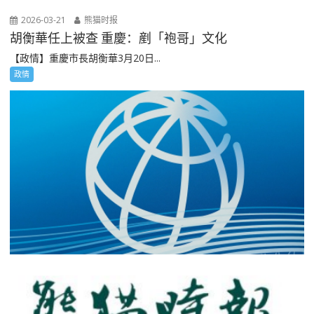
2026-03-21
熊猫时报
胡衡華任上被查 重慶：剷「袍哥」文化
【政情】重慶市長胡衡華3月20日...
政情