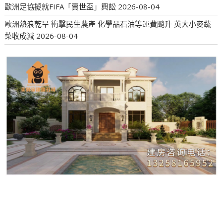
歐洲足協擬就FIFA「賣世盃」興訟
2026-08-04
歐洲熱浪乾旱 衝擊民生農產 化學品石油等運費飈升 英大小麥蔬
菜收成減
2026-08-04