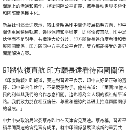
問題上的溝通和協作，捍衛國際公平正義，攜手推動世界多極化
和國際關係民主化。
新華社引述莫迪表示，喀山會晤為印中關係發展指明方向，印中
關係重回積極軌道，邊境保持和平穩定，即將恢復直航。印中是
伙伴而不是對手，共識遠大於分歧，印方願從長遠角度看待和發
展兩國關係。印方願同中方尋求公平合理、雙方都能接受的邊界
問題解決方案。
即將恢復直航 印方願長遠看待兩國關係
《印度時報》昨報道，莫迪對習近平表示，印中友好是正確的選
擇，印中是合作伙伴，不是競爭對手。他補充道：「兩國28億人
民的利益與我們的合作息息相關。這也將為全人類的福祉鋪平道
路。我們致力於在相互信任、尊重和體諒的基礎上推進兩國關係
的發展。」
中共中央政治局常委蔡奇昨也在天津會見莫迪。蔡奇稱，習近平
稍早同莫迪的會見富有成果，就中印關係發展達成新的重要共