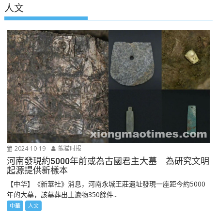
人文
2024-10-19
熊猫时报
河南發現約5000年前或為古國君主大墓 為研究文明
起源提供新樣本
【中华】《新華社》消息，河南永城王莊遺址發現一座距今約5000
年的大墓，該墓葬出土遺物350餘件...
中華
人文