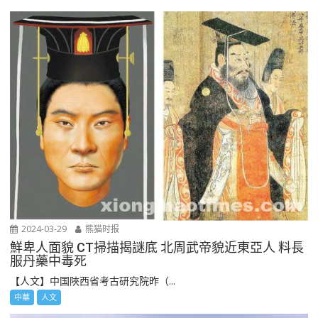
2024-03-29
熊猫时报
鮮卑人面貌 CT掃描揭謎底 北周武帝貌近東亞人 料長
服丹藥中毒死
【人文】中国陜西省考古研究院昨（...
中華
人文