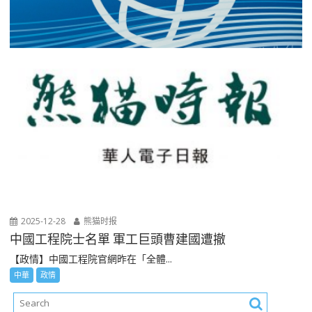
2025-12-28
熊猫时报
中國工程院士名單 軍工巨頭曹建國遭撤
【政情】中國工程院官網昨在「全體...
中華
政情