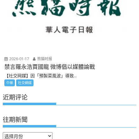
2026-01-17
熊猫时报
禁言羅永浩賈國龍 微博倡以媒體論戰
【社交网媒】因「預製菜風波」導致...
中華
社交網媒
近期评论
往期新聞
往