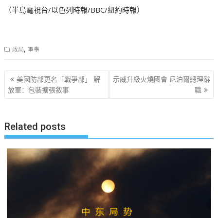
（半島電視台/以色列時報/BBC/紐約時報）
,
政局
軍事
文
美國防部更名「戰爭部」 解
示威升級火燒國會 尼泊爾總理辭
章
放軍：包裝擴張敘事
職
导
航
Related posts