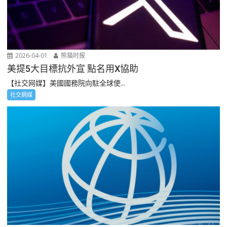
2026-04-01
熊猫时报
美提5大目標抗外宣 點名用X協助
【社交网媒】美國國務院向駐全球使...
社交網媒