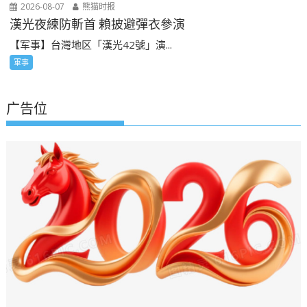
2026-08-07
熊猫时报
漢光夜練防斬首 賴披避彈衣參演
【军事】台灣地区「漢光42號」演...
軍事
广告位