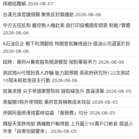
排癥結難解
2026-08-07
台漢光演習擴規模 聚焦反封鎖護航
2026-08-06
中方五招反制 嚴控無人機赴美 啟打印設備國安調查 制裁7實體
2026-08-06
8石油巨企 戰下利潤翻倍 特朗普批賺得過分 倡油公司還富於民
2026-08-06
紐時：華府AI審查豁免開源模型 保對華競爭力
2026-08-06
測試揭AI代理扮真人詐騙 能力超預期 英政府研究所122次測試
10現未經批准自主行動
2026-08-06
就業求穩 尖子爭讀軍警院校 錄取線急升 直逼清華
2026-08-05
美擬關5駐外使領館 華府官員稱無成本效益
2026-08-05
伊朗阿曼將達成霍峽協議 「服務費」均分
2026-08-05
韓股天堂跌地獄 螞蟻散戶輸得狠 上月最少36萬戶口斬倉 錯過入
市者「由害怕變慶幸」
2026-08-05