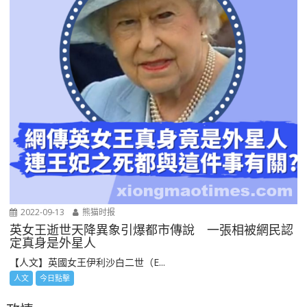
2022-09-13
熊猫时报
英女王逝世天降異象引爆都市傳說 一張相被網民認
定真身是外星人
【人文】英國女王伊利沙白二世（E...
人文
今日點擊