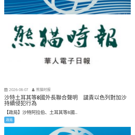
2026-08-07
熊猫时报
沙特土耳其等8國外長聯合聲明 譴責以色列對加沙
持續侵犯行為
【政局】沙特阿拉伯、土耳其等8國...
政局