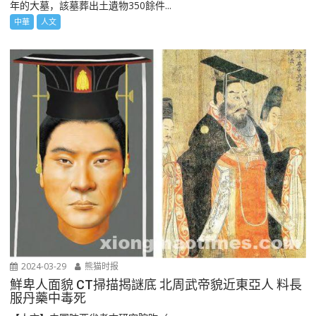
年的大墓，該墓葬出土遺物350餘件...
中華
人文
2024-03-29
熊猫时报
鮮卑人面貌 CT掃描揭謎底 北周武帝貌近東亞人 料長
服丹藥中毒死