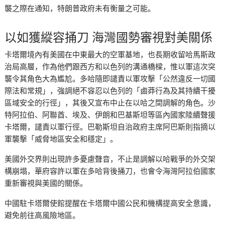
襲之際在通知，特朗普政府未有衡量之可能。
以如獲縱容捅刀 海灣國勢審視對美關係
卡塔爾境內有美國在中東最大的空軍基地，也長期收留哈馬斯政
治局高層，作為他們跟西方和以色列的溝通橋樑，惟以軍這次突
襲令其角色大為尷尬。多哈隨即譴責以軍攻擊「公然違反一切國
際法和常規」，強調絕不容忍以色列的「鹵莽行為及其持續干擾
區域安全的行徑」，其後又宣布中止在以哈之間調解的角色。沙
特阿拉伯、阿聯酋、埃及、伊朗和巴基斯坦等區內國家陸續聲援
卡塔爾，譴責以軍行徑。巴勒斯坦自治政府主席阿巴斯則指摘以
軍襲擊「威脅地區安全和穩定」。
美國外交界則出現許多憂慮聲音，不止是調解以哈戰爭的外交架
構崩塌，華府容許以軍在多哈背後捅刀，也會令海灣阿拉伯國家
重新審視與美國的關係。
中國駐卡塔爾使館提醒在卡塔爾中國公民和機構提高安全意識，
避免前往高風險地區。