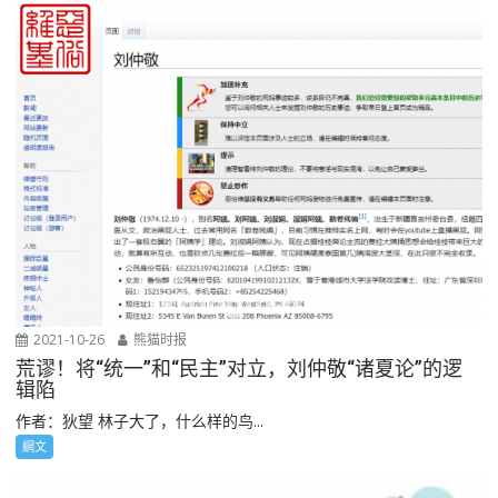
2021-10-26
熊猫时报
荒谬！将“统一”和“民主”对立，刘仲敬“诸夏论”的逻
辑陷
作者：狄望 林子大了，什么样的鸟...
網文