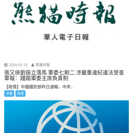
2026-01-25
熊猫时报
張又俠劉振立落馬 軍委七剩二 涉嚴重違紀違法受查
軍報：踐踏軍委主席負責制
【政情】中國國防部昨日通報，中央...
中華
政情