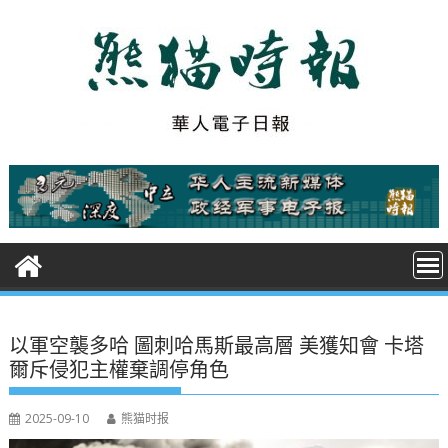
S
k
i
p
t
o
c
o
n
t
e
n
t
以軍空襲多哈 圖刺哈馬斯最高層 美獲知會 卡塔
爾斥侵犯主權棄調停角色
2025-09-10
熊猫时报