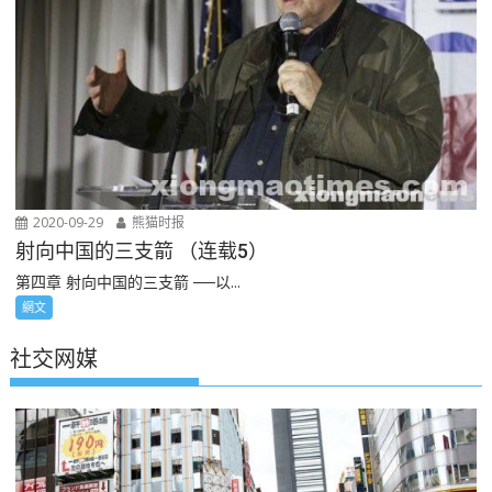
2020-09-29
熊猫时报
射向中国的三支箭 （连载5）
第四章 射向中国的三支箭 ──以...
網文
社交网媒