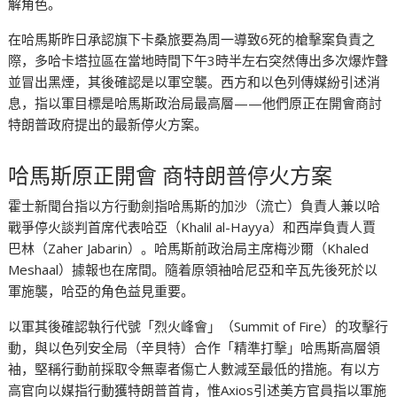
解角色。
在哈馬斯昨日承認旗下卡桑旅要為周一導致6死的槍擊案負責之
際，多哈卡塔拉區在當地時間下午3時半左右突然傳出多次爆炸聲
並冒出黑煙，其後確認是以軍空襲。西方和以色列傳媒紛引述消
息，指以軍目標是哈馬斯政治局最高層——他們原正在開會商討
特朗普政府提出的最新停火方案。
哈馬斯原正開會 商特朗普停火方案
霍士新聞台指以方行動劍指哈馬斯的加沙（流亡）負責人兼以哈
戰爭停火談判首席代表哈亞（Khalil al-Hayya）和西岸負責人賈
巴林（Zaher Jabarin）。哈馬斯前政治局主席梅沙爾（Khaled
Meshaal）據報也在席間。隨着原領袖哈尼亞和辛瓦先後死於以
軍施襲，哈亞的角色益見重要。
以軍其後確認執行代號「烈火峰會」（Summit of Fire）的攻擊行
動，與以色列安全局（辛貝特）合作「精準打擊」哈馬斯高層領
袖，堅稱行動前採取令無辜者傷亡人數減至最低的措施。有以方
高官向以媒指行動獲特朗普首肯，惟Axios引述美方官員指以軍施