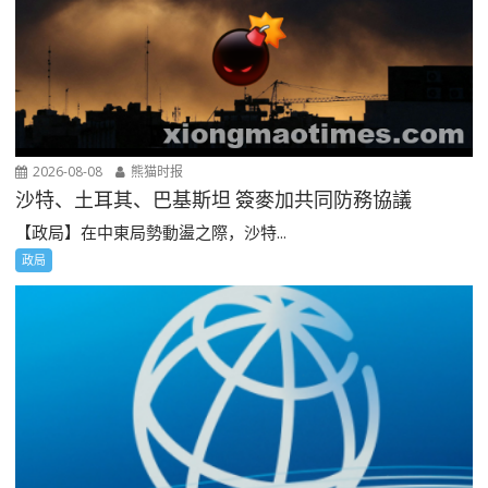
2026-08-08
熊猫时报
沙特、土耳其、巴基斯坦 簽麥加共同防務協議
【政局】在中東局勢動盪之際，沙特...
政局