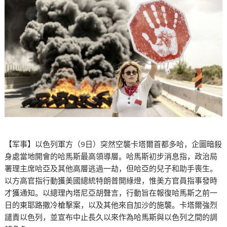
【军事】以色列軍方（9日）突然空襲卡塔爾首都多哈，企圖暗殺
身處當地開會的哈馬斯最高領導層。哈馬斯初步消息指，政治局
署理主席哈亞及其他高層逃過一劫，但哈亞的兒子和助手喪生。
以方高官指行動獲美國總統特朗普開綠燈，惟美方官員指事發時
才獲通知。以總理內塔尼亞胡聲言，行動旨在報復哈馬斯之前一
日的東耶路撒冷槍擊案，以及其他來自加沙的施襲。卡塔爾強烈
譴責以色列，並宣布中止長久以來作為哈馬斯與以色列之間的調