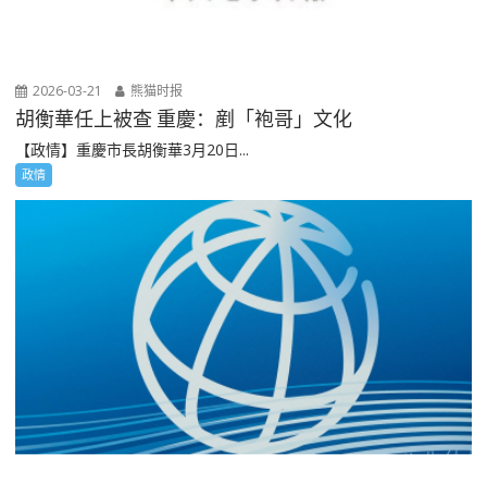
2026-03-21
熊猫时报
胡衡華任上被查 重慶：剷「袍哥」文化
【政情】重慶市長胡衡華3月20日...
政情