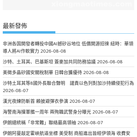
最新發佈
非洲各国開發者轉投中國AI撼矽谷地位 低價開源招徠 紐時：華領
導人將AI作軟實力
2026-08-08
沙特、土耳其、巴基斯坦 簽麥加共同防務協議
2026-08-08
美徵多晶矽國安關稅制華 日韓台獲優待
2026-08-08
沙特土耳其等8國外長聯合聲明 譴責以色列對加沙持續侵犯行為
2026-08-07
漢光夜練防斬首 賴披避彈衣參演
2026-08-07
海警南海撞軍艦一周年 兩殉職武警身分曝光
2026-08-07
伊朗總統稱「非常難」聯絡最高領袖
2026-08-07
伊朗阿曼敲定霍峽航道坐標 美受制 商船進出皆經伊領海 收費安