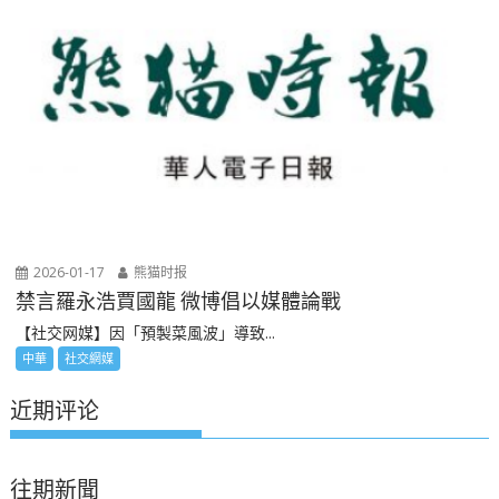
2026-01-17
熊猫时报
禁言羅永浩賈國龍 微博倡以媒體論戰
【社交网媒】因「預製菜風波」導致...
中華
社交網媒
近期评论
往期新聞