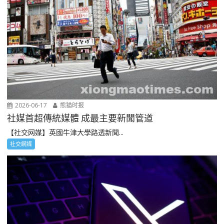
2026-06-17
熊猫时报
社媒首超傳統媒體 成最主要新聞管道
【社交网媒】英國牛津大學路透新聞...
社交網媒