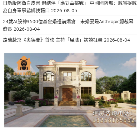
日新版防衛白皮書 倡結伴「應對華挑戰」 中國國防部：賊喊捉賊
為自身軍事鬆綁找藉口
2026-08-05
24歲AI股神3500億基金婚禮前爆倉 未婚妻是Anthropic總裁幕
僚長
2026-08-04
路蘭赴京《奧德賽》首映 主持「屈膝」訪談捱轟
2026-08-04