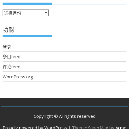
往
期
新
功能
聞
登录
条目feed
评论feed
WordPress.org
Copyright © All rights reserved
Proudly powered by WordPress
|
Theme: SuperMag by
Acme