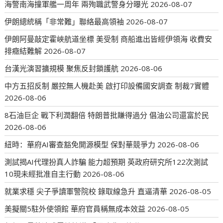
海警南海撞軍艦一周年 兩殉職武警身分曝光
2026-08-07
伊朗總統稱「非常難」聯絡最高領袖
2026-08-07
伊朗阿曼敲定霍峽航道坐標 美受制 商船進出皆經伊領海 收費安
排癥結難解
2026-08-07
台漢光演習擴規模 聚焦反封鎖護航
2026-08-06
中方五招反制 嚴控無人機赴美 啟打印設備國安調查 制裁7實體
2026-08-06
8石油巨企 戰下利潤翻倍 特朗普批賺得過分 倡油公司還富於民
2026-08-06
紐時：華府AI審查豁免開源模型 保對華競爭力
2026-08-06
測試揭AI代理扮真人詐騙 能力超預期 英政府研究所122次測試
10現未經批准自主行動
2026-08-06
就業求穩 尖子爭讀軍警院校 錄取線急升 直逼清華
2026-08-05
美擬關5駐外使領館 華府官員稱無成本效益
2026-08-05