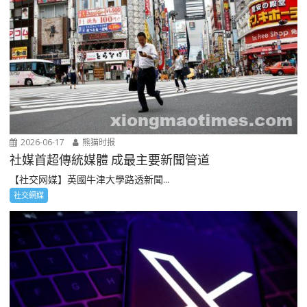
2026-06-17
熊猫时报
社媒首超傳統媒體 成最主要新聞管道
【社交网媒】英國牛津大學路透新聞...
社交網媒