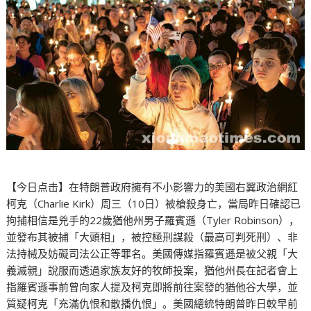
【今日点击】在特朗普政府擁有不小影響力的美國右翼政治網紅
柯克（Charlie Kirk）周三（10日）被槍殺身亡，當局昨日確認已
拘捕相信是兇手的22歲猶他州男子羅賓遜（Tyler Robinson），
並發布其被捕「大頭相」，被控極刑謀殺（最高可判死刑）、非
法持械及妨礙司法公正等罪名。美國傳媒指羅賓遜是被父親「大
義滅親」說服而透過家族友好的牧師投案，猶他州長在記者會上
指羅賓遜事前曾向家人提及柯克即將前往案發的猶他谷大學，並
質疑柯克「充滿仇恨和散播仇恨」。美國總統特朗普昨日較早前