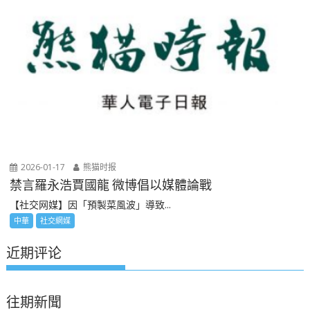
2026-01-17
熊猫时报
禁言羅永浩賈國龍 微博倡以媒體論戰
【社交网媒】因「預製菜風波」導致...
中華
社交網媒
近期评论
往期新聞