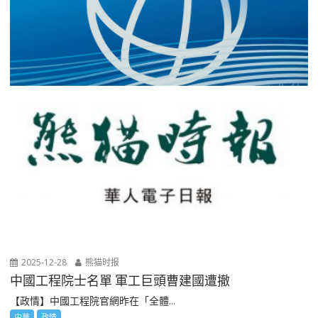
2025-12-28
熊猫时报
中國工程院士名單 軍工巨頭曹建國遭撤
【政情】中國工程院官網昨在「全體...
中華
政情