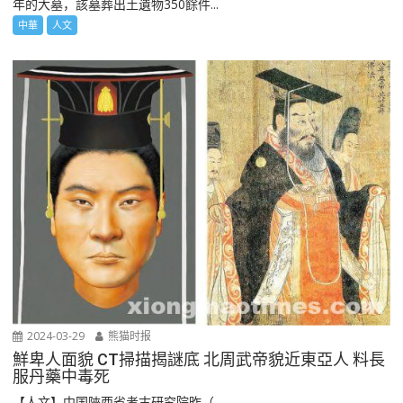
年的大墓，該墓葬出土遺物350餘件...
中華
人文
2024-03-29
熊猫时报
鮮卑人面貌 CT掃描揭謎底 北周武帝貌近東亞人 料長
服丹藥中毒死
【人文】中国陜西省考古研究院昨（...