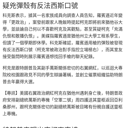
疑兇彈殼有反法西斯口號
科克斯表示，據其一名家族成員向調查人員告知，羅賓遜近年變
得「更政治」，案發前跟家人晚飯時提起柯克即將前來猶他谷大
學，並談論自己何以不喜歡柯克及其觀點，甚至質疑柯克「充滿
仇恨和散播仇恨」。美媒指羅賓遜是猶他州立大學工程系學生，
但讀了一個學期即休學。科克斯確認，羅賓遜用槍的彈殼被發現
有反法西斯口號（柯克常被政治對手指控立場極右），而其室友
接受盤問時則展示羅賓遜想找回手槍的聊天紀錄。
柯克是跟特朗普及其副手萬斯關係密切的右翼網紅，以巡迴大專
院校校園跟政見不同的學生辯論著稱，並創立催票組織協助特朗
普去年贏得大選。
【專訊】美國右翼政治網紅柯克在猶他州遇刺身亡後，特朗普政
府安排副總統萬斯的專機「空軍二號」周四護送其靈柩返回亞利
桑那州，跟柯克關係密切的副總統萬斯被目睹有份親自護送靈柩
上專機。