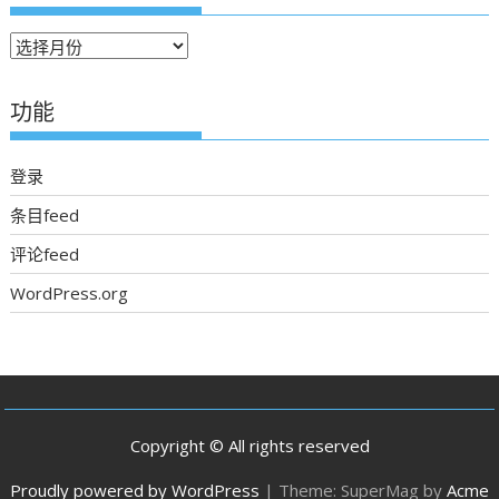
往
期
新
功能
聞
登录
条目feed
评论feed
WordPress.org
Copyright © All rights reserved
Proudly powered by WordPress
|
Theme: SuperMag by
Acme