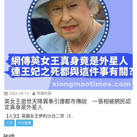
2022-09-13
熊猫时报
英女王逝世天降異象引爆都市傳說 一張相被網民認
定真身是外星人
【人文】英國女王伊利沙白二世（E...
人文
今日點擊