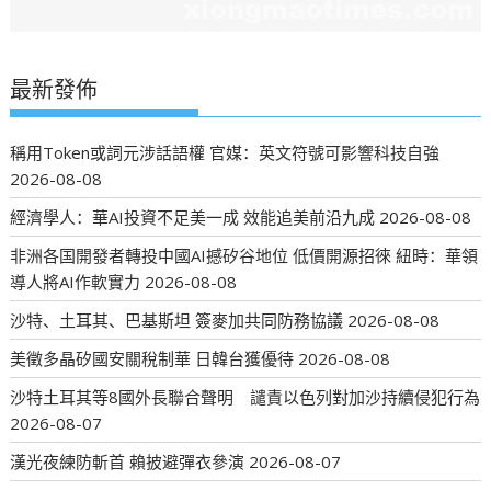
最新發佈
稱用Token或詞元涉話語權 官媒：英文符號可影響科技自強
2026-08-08
經濟學人：華AI投資不足美一成 效能追美前沿九成
2026-08-08
非洲各国開發者轉投中國AI撼矽谷地位 低價開源招徠 紐時：華領
導人將AI作軟實力
2026-08-08
沙特、土耳其、巴基斯坦 簽麥加共同防務協議
2026-08-08
美徵多晶矽國安關稅制華 日韓台獲優待
2026-08-08
沙特土耳其等8國外長聯合聲明 譴責以色列對加沙持續侵犯行為
2026-08-07
漢光夜練防斬首 賴披避彈衣參演
2026-08-07