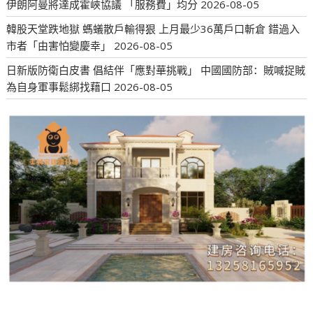
伊朗阿曼將達成霍峽協議 「服務費」均分
2026-08-05
韓股天堂跌地獄 螞蟻散戶輸得狠 上月最少36萬戶口斬倉 錯過入
市者「由害怕變慶幸」
2026-08-05
日新版防衛白皮書 倡結伴「應對華挑戰」 中國國防部：賊喊捉賊
為自身軍事鬆綁找藉口
2026-08-05