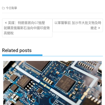
今日點擊
文
英媒：特朗普將向G7施壓
以軍襲擊前 加沙市大批文物及時
章
就購買俄羅斯石油向中國印度徵
撤走
高關稅
导
航
Related posts