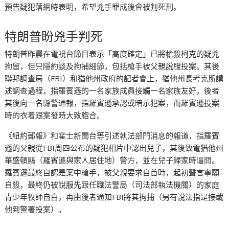
預告疑犯落網時表明，希望兇手罪成後會被判死刑。
特朗普盼兇手判死
特朗普昨晨在電視台節目表示「高度確定」已將槍殺柯克的疑兇
拘留，但只隱約談及拘捕細節，包括槍手被父親說服投案。其後
聯邦調查局（FBI）和猶他州政府的記者會上，猶他州長考克斯講
述調查過程，指羅賓遜的一名家族成員接觸一名家族友好，後者
其後向一名縣警通報，指羅賓遜承認或暗示犯案，而羅賓遜投案
時的衣着跟案發時大致脗合。
《紐約郵報》和霍士新聞台等引述執法部門消息的報道，指羅賓
遜的父親從FBI周四公布的疑犯相片中認出兒子，其後致電猶他州
華盛頓縣（羅賓遜與家人居住地）警方，並在兒子歸家時逼問。
羅賓遜最終自認是案中槍手，被父親要求自首時，起初聲言寧願
自殺，最終仍被說服先跟任職法警局（司法部執法機關）的家庭
青少年牧師自白，再由後者通知FBI將其拘捕（另有說法指是接載
他到警署投案）。