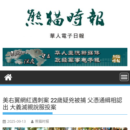
S
k
i
p
t
o
c
o
n
t
e
n
t
美右翼網紅遇刺案 22歲疑兇被捕 父憑通緝相認
出 大義滅親說服投案
2025-09-13
熊猫时报