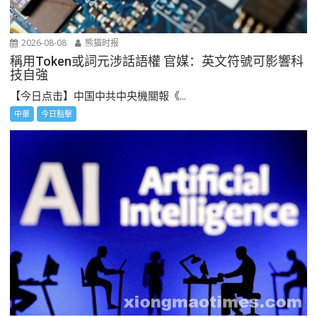
2026-08-08
熊猫时报
稱用Token或詞元涉話語權 官媒：英文符號可影響科
技自強
【今日点击】中国中共中央機關報《...
中華
今日點擊