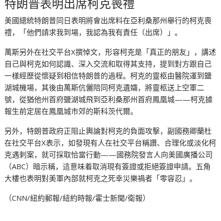
特朗普表明出席柯克喪禮
美國總統特朗普同日表明將會出席料在亞利桑那州舉行的柯克喪
禮，「他們請求我到場，我認為我有責任（出席）」。
萬斯另外在社交平台X撰悼文，形容柯克是「真正的朋友」，講述
自己與柯克如何認識、深入交流和取得其支持，提到對方跟自己
一樣經歷從懷疑到相信特朗普的過程。柯克的靈柩由醫院運到鹽
湖城機場，其後由萬斯伉儷陪同柯克遺孀，將靈柩送上空軍二
號，從猶他州首府鹽湖城飛到亞利桑那州首府鳳凰城——柯克據
報生前定居在鳳凰城市郊的斯科茨代爾。
另外，特朗普政府正阻止輿論對柯克的負面攻擊，副國務卿蘭杜
在社交平台X表示，如發現有人在社交平台稱讚、合理化或淡化柯
克遇刺案，就可採取恰當行動——國務院發言人向美國廣播公司
（ABC）暗示稱，這意味着取消現有簽證或拒絕簽證申請。五角
大樓也表明對美軍內部就柯克之死幸災樂禍者「零容忍」。
（CNN/紐約郵報/紐約時報/霍士新聞/衛報）