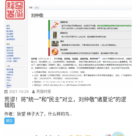
2021-10-26
熊猫时报
荒谬！将“统一”和“民主”对立，刘仲敬“诸夏论”的逻
辑陷
作者：狄望 林子大了，什么样的鸟...
網文