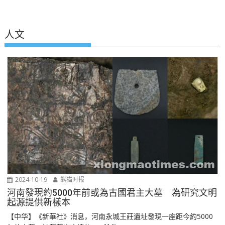
人文
2024-10-19
熊猫时报
河南發現約5000年前或為古國君主大墓 為研究文明
起源提供新樣本
【中华】《新華社》消息，河南永城王莊遺址發現一座距今約5000