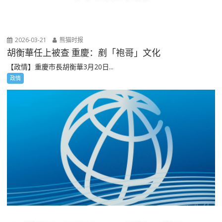
2026-03-21
熊猫时报
胡衡華任上被查 重慶：剷「袍哥」文化
【政情】重慶市長胡衡華3月20日...
政情