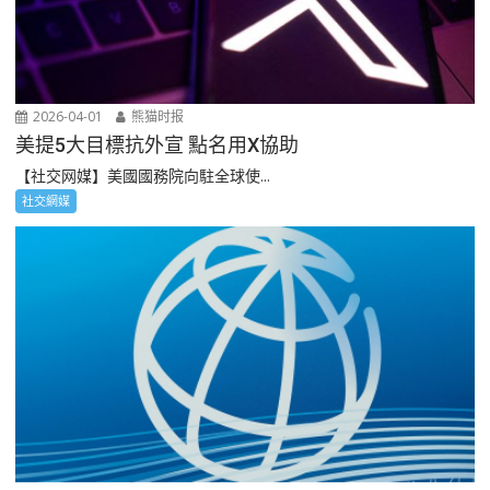
2026-04-01
熊猫时报
美提5大目標抗外宣 點名用X協助
【社交网媒】美國國務院向駐全球使...
社交網媒