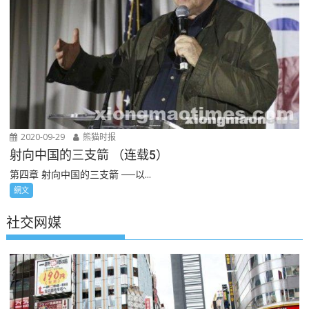
2020-09-29
熊猫时报
射向中国的三支箭 （连载5）
第四章 射向中国的三支箭 ──以...
網文
社交网媒