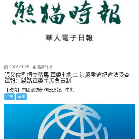
2026-01-25
熊猫时报
張又俠劉振立落馬 軍委七剩二 涉嚴重違紀違法受查
軍報：踐踏軍委主席負責制
【政情】中國國防部昨日通報，中央...
中華
政情