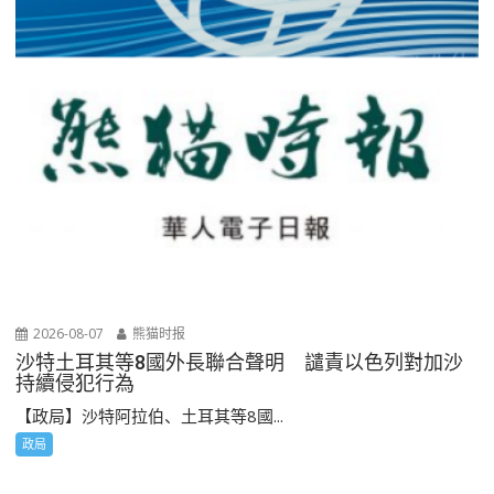
2026-08-07
熊猫时报
沙特土耳其等8國外長聯合聲明 譴責以色列對加沙
持續侵犯行為
【政局】沙特阿拉伯、土耳其等8國...
政局