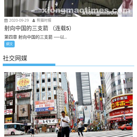
2020-09-29
熊猫时报
射向中国的三支箭 （连载5）
第四章 射向中国的三支箭 ──以...
網文
社交网媒