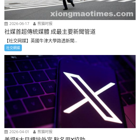
2026-06-17
熊猫时报
社媒首超傳統媒體 成最主要新聞管道
【社交网媒】英國牛津大學路透新聞...
社交網媒
2026-04-01
熊猫时报
美提5大目標抗外宣 點名用X協助