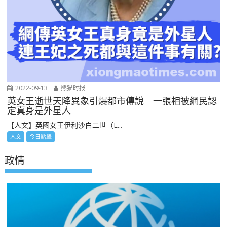
2022-09-13
熊猫时报
英女王逝世天降異象引爆都市傳說 一張相被網民認
定真身是外星人
【人文】英國女王伊利沙白二世（E...
人文
今日點擊
政情