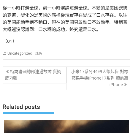
從一小時打遍全球，到一小時演講罵遍全球。不變的是美國總統
的霸道，變化的是美國的霸權從現實存在變成了口水存在。以往
的美國能動手絕不動口，現在的美國只敢動口不敢動手。特朗普
大概還沒認識到：口水糊的成功，終究還是口水。
（01）
,
Uncategorized
政局
文
特訪聯國總部連遇故障 質疑
小米17系列4499人幣起售 對標
章
遭刁難
蘋果手機iPhone17系列 續航贏
iPhone
导
航
Related posts