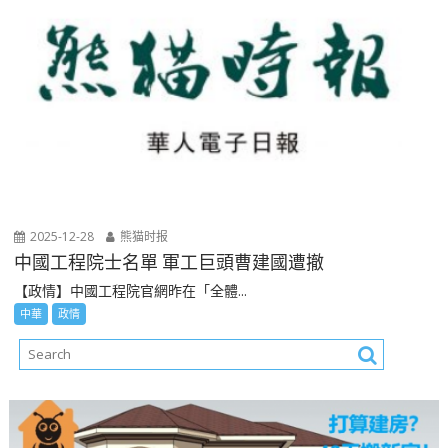
2025-12-28
熊猫时报
中國工程院士名單 軍工巨頭曹建國遭撤
【政情】中國工程院官網昨在「全體...
中華
政情