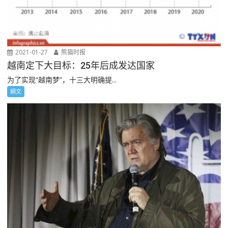
2021-01-27
熊猫时报
越南定下大目标：25年后成发达国家
为了实现“越南梦”，十三大明确提...
網文