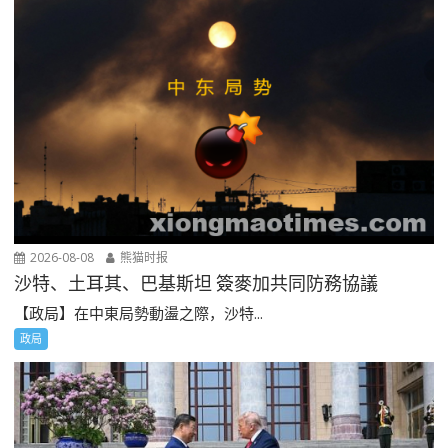
2026-08-08
熊猫时报
沙特、土耳其、巴基斯坦 簽麥加共同防務協議
【政局】在中東局勢動盪之際，沙特...
政局