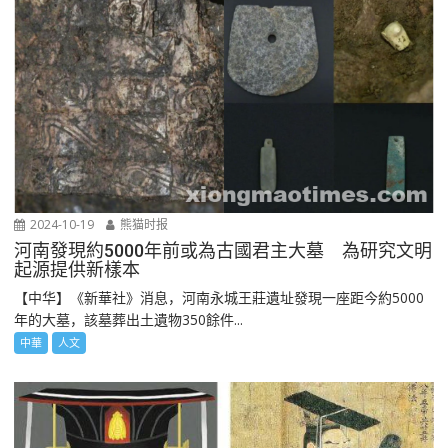
2024-10-19
熊猫时报
河南發現約5000年前或為古國君主大墓 為研究文明
起源提供新樣本
【中华】《新華社》消息，河南永城王莊遺址發現一座距今約5000
年的大墓，該墓葬出土遺物350餘件...
中華
人文