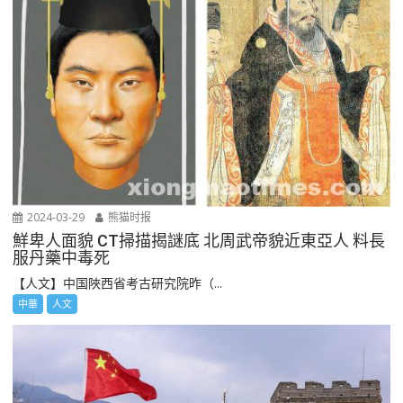
2024-03-29
熊猫时报
鮮卑人面貌 CT掃描揭謎底 北周武帝貌近東亞人 料長
服丹藥中毒死
【人文】中国陜西省考古研究院昨（...
中華
人文