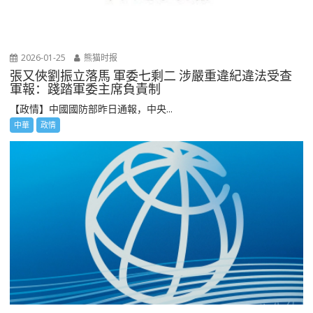
2026-01-25
熊猫时报
張又俠劉振立落馬 軍委七剩二 涉嚴重違紀違法受查
軍報：踐踏軍委主席負責制
【政情】中國國防部昨日通報，中央...
中華
政情