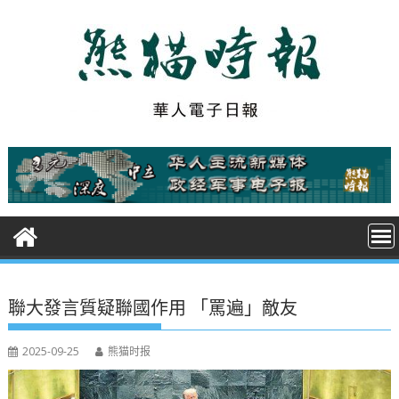
S
k
i
p
t
o
c
o
n
t
e
n
t
聯大發言質疑聯國作用 「罵遍」敵友
2025-09-25
熊猫时报