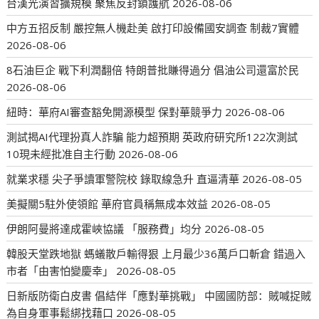
台漢光演習擴規模 聚焦反封鎖護航
2026-08-06
中方五招反制 嚴控無人機赴美 啟打印設備國安調查 制裁7實體
2026-08-06
8石油巨企 戰下利潤翻倍 特朗普批賺得過分 倡油公司還富於民
2026-08-06
紐時：華府AI審查豁免開源模型 保對華競爭力
2026-08-06
測試揭AI代理扮真人詐騙 能力超預期 英政府研究所122次測試
10現未經批准自主行動
2026-08-06
就業求穩 尖子爭讀軍警院校 錄取線急升 直逼清華
2026-08-05
美擬關5駐外使領館 華府官員稱無成本效益
2026-08-05
伊朗阿曼將達成霍峽協議 「服務費」均分
2026-08-05
韓股天堂跌地獄 螞蟻散戶輸得狠 上月最少36萬戶口斬倉 錯過入
市者「由害怕變慶幸」
2026-08-05
日新版防衛白皮書 倡結伴「應對華挑戰」 中國國防部：賊喊捉賊
為自身軍事鬆綁找藉口
2026-08-05