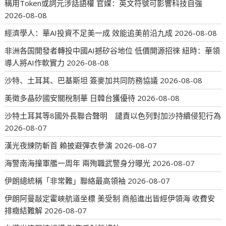
稱用Token或詞元涉話語權 官媒：英文符號可影響科技自強
2026-08-08
經濟學人：華AI投資不足美一成 效能追美前沿九成
2026-08-08
非洲各国開發者轉投中國AI撼矽谷地位 低價開源招徠 紐時：華領
導人將AI作軟實力
2026-08-08
沙特、土耳其、巴基斯坦 簽麥加共同防務協議
2026-08-08
美徵多晶矽國安關稅制華 日韓台獲優待
2026-08-08
沙特土耳其等8國外長聯合聲明 譴責以色列對加沙持續侵犯行為
2026-08-07
漢光夜練防斬首 賴披避彈衣參演
2026-08-07
海警南海撞軍艦一周年 兩殉職武警身分曝光
2026-08-07
伊朗總統稱「非常難」聯絡最高領袖
2026-08-07
伊朗阿曼敲定霍峽航道坐標 美受制 商船進出皆經伊領海 收費安
排癥結難解
2026-08-07