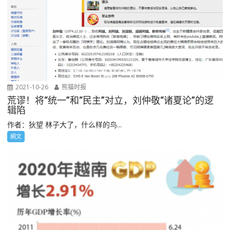
2021-10-26
熊猫时报
荒谬！将“统一”和“民主”对立，刘仲敬“诸夏论”的逻
辑陷
作者：狄望 林子大了，什么样的鸟...
網文