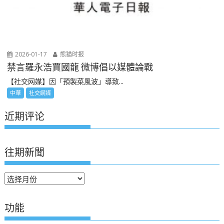
2026-01-17
熊猫时报
禁言羅永浩賈國龍 微博倡以媒體論戰
【社交网媒】因「預製菜風波」導致...
中華
社交網媒
近期评论
往期新聞
往
期
新
功能
聞