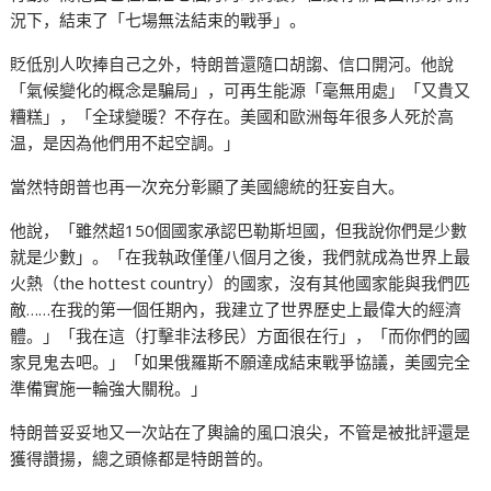
況下，結束了「七場無法結束的戰爭」。
貶低別人吹捧自己之外，特朗普還隨口胡謅、信口開河。他說
「氣候變化的概念是騙局」，可再生能源「毫無用處」「又貴又
糟糕」，「全球變暖？不存在。美國和歐洲每年很多人死於高
温，是因為他們用不起空調。」
當然特朗普也再一次充分彰顯了美國總統的狂妄自大。
他說，「雖然超150個國家承認巴勒斯坦國，但我說你們是少數
就是少數」。「在我執政僅僅八個月之後，我們就成為世界上最
火熱（the hottest country）的國家，沒有其他國家能與我們匹
敵……在我的第一個任期內，我建立了世界歷史上最偉大的經濟
體。」「我在這（打擊非法移民）方面很在行」，「而你們的國
家見鬼去吧。」「如果俄羅斯不願達成結束戰爭協議，美國完全
準備實施一輪強大關稅。」
特朗普妥妥地又一次站在了輿論的風口浪尖，不管是被批評還是
獲得讚揚，總之頭條都是特朗普的。