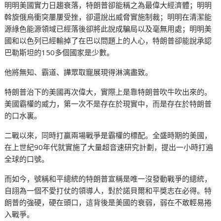
明明美國實力日趨衰落，特朗普卻能稱之為最偉大經濟體；明明
斡旋俄烏衝突屢屢受挫，卻還說出威脅實施制裁；明明在清潔能
源綠色能源領域已經落後卻將此說成騙局以及毫無用處；明明美
國和以色列已經輸掉了在巴以問題上的人心，特朗普卻能說承認
巴勒斯坦的150多個國家是少數。
他將無知、霸道、譁眾取寵展現得淋漓盡致。
特朗普治下的美國再次偉大，實際上是靠特朗普吹牛吹出來的。
美國霸權的威力，第一次不是存在於現實中，而是存在於特朗普
的口水裏。
二戰以來，同時打贏兩場戰爭是霸權的標配。全盛時期的美國，
在上世紀90年代就實施了大量超音速研究計劃，提出一小時打遍
全球的口號。
而如今，號稱和平總統的特朗普宣稱是唯一沒發動戰爭的總統，
自詡為一個不愛打仗的領導人，對於諾貝爾和平獎志在必得。特
朗普的強硬，硬在頭口，這背後是美國的衰弱，弱在不敢輕易捲
入戰爭。