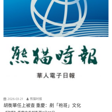
2026-03-21
熊猫时报
胡衡華任上被查 重慶：剷「袍哥」文化