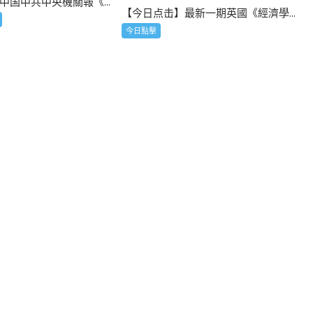
中国中共中央機關報《...
【今日点击】最新一期英國《經濟學...
今日點擊