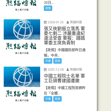
20日...
政情
2026-01-25
熊猫时报
張又俠劉振立落馬 軍
委七剩二 涉嚴重違紀
違法受查 軍報：踐踏
軍委主席負責制
【政情】中國國防部昨日通
報，中央...
中華
政情
2025-12-28
熊猫时报
中國工程院士名單 軍
工巨頭曹建國遭撤
【政情】中國工程院官網昨
在「全體...
中華
政情