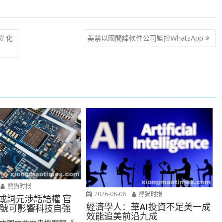
裂 化
美禁以國間諜軟件公司監控WhatsApp
熊猫时报
2026-08-08
熊猫时报
n或詞元涉話語權 官
經濟學人：華AI投資不足美一成
號可影響科技自強
效能追美前沿九成