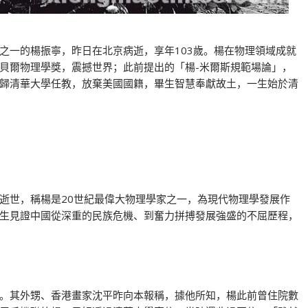
之一的楊振寧，昨日在北京病逝，享年103歲。楊在物理領域成就
貝爾物理學獎，震撼世界；此前提出的「楊-米爾斯規範場論」，
歸清華大學任教，放棄美國國籍，畢生智慧奉獻故土，一生始於清
逝世，稱楊是20世紀最偉大物理學家之一，為現代物理學發展作
生見證中國從深重的民族危機、到奮力拼搏發展強盛的不屈歷程，
。其外甥、香港畫家沈平昨向本報稱，據他所知，楊此前曾住院數