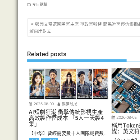
今日點擊
文
鄭麗文當選國民黨主席 爭政黨輪替 籲民進黨停仇恨撕
章
解兩岸對立
导
航
Related posts
2026-08-09
熊猫时报
AI短劇狂潮 衝擊傳統影視生產
2026-08-08
高效製作慳成本 「5人一天製4
集」
稱用Toke
媒：英文符
【中华】曾經需要數十人團隊耗費數...