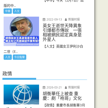
【中华】今天（2月1日）出
版的中...
中華
人文
2022-09-13
熊猫时报
英女王逝世天降異象
引爆都市傳說 一張
相被網民認定真身是
外星人
【人文】英國女王伊利沙白
二世（E...
人文
今日點擊
政情
2026-03-21
熊猫时报
胡衡華任上被查 重
慶：剷「袍哥」文化
【政情】重慶市長胡衡華3月