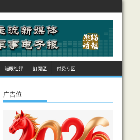
未達成協議的關鍵之一
稱用Token或詞元涉話語權 官媒：英文符號可
貓眼社評
訂閲區
付费专区
广告位