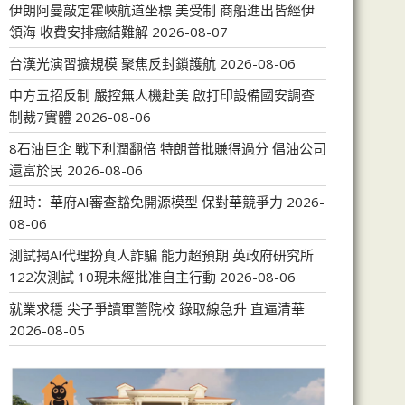
伊朗阿曼敲定霍峽航道坐標 美受制 商船進出皆經伊
領海 收費安排癥結難解
2026-08-07
台漢光演習擴規模 聚焦反封鎖護航
2026-08-06
中方五招反制 嚴控無人機赴美 啟打印設備國安調查
制裁7實體
2026-08-06
8石油巨企 戰下利潤翻倍 特朗普批賺得過分 倡油公司
還富於民
2026-08-06
紐時：華府AI審查豁免開源模型 保對華競爭力
2026-
08-06
測試揭AI代理扮真人詐騙 能力超預期 英政府研究所
122次測試 10現未經批准自主行動
2026-08-06
就業求穩 尖子爭讀軍警院校 錄取線急升 直逼清華
2026-08-05