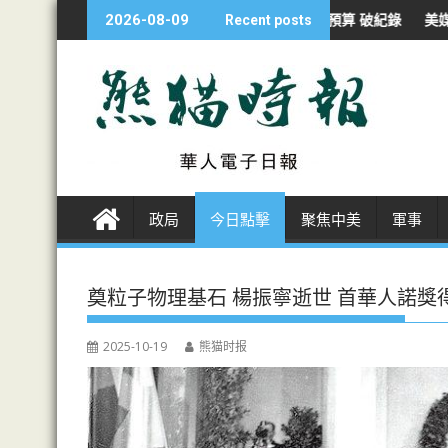
S
」
日防衛省申4423億元預算 破紀錄
美媒：參聯會主席認須尋伊戰
2026-08-09
Recent posts
k
i
p
t
o
c
o
n
政局
今日點擊
聚焦中美
軍事
t
e
n
奠粒子物理基石 楊振寧逝世 首華人諾獎得
t
2025-10-19
熊猫时报