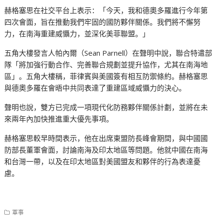
赫格塞思在社交平台上表示：「今天，我和德奧多羅進行今年第
四次會面，旨在推動我們牢固的國防夥伴關係。我們將不懈努
力，在南海重建威懾力，並深化美菲聯盟。」
五角大樓發言人帕內爾（Sean Parnell）在聲明中說，聯合特遣部
隊「將加強行動合作、完善聯合規劃並提升協作，尤其在南海地
區」。五角大樓稱，菲律賓與美國簽有相互防禦條約。赫格塞思
與德奧多羅在會晤中共同表達了重建區域威懾力的決心。
聲明也說，雙方已完成一項現代化防務夥伴關係計劃，並將在未
來兩年內加快推進重大優先事項。
赫格塞思較早時間表示，他在出席東盟防長峰會期間，與中國國
防部長董軍會面，討論南海及印太地區等問題。他就中國在南海
和台灣一帶，以及在印太地區對美國盟友和夥伴的行為表達憂
慮。
軍事