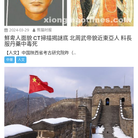
2024-03-29
熊猫时报
鮮卑人面貌 CT掃描揭謎底 北周武帝貌近東亞人 料長
服丹藥中毒死
【人文】中国陜西省考古研究院昨（...
中華
人文