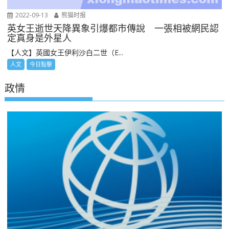
2022-09-13
熊猫时报
英女王逝世天降異象引爆都市傳說 一張相被網民認
定真身是外星人
【人文】英國女王伊利沙白二世（E...
人文
今日點擊
政情