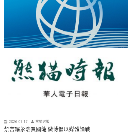
2026-01-17
熊猫时报
禁言羅永浩賈國龍 微博倡以媒體論戰