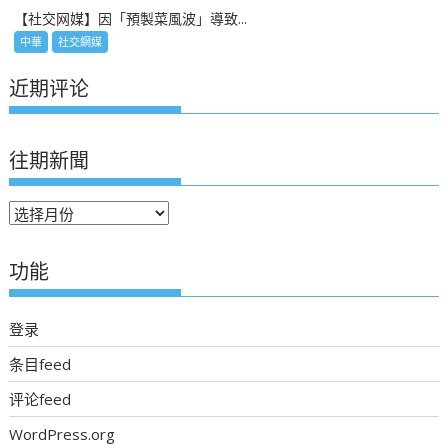
【社交网媒】因「預製菜風波」導致...
中華
社交網媒
近期评论
往期新聞
往
期
新
功能
聞
登录
条目feed
评论feed
WordPress.org