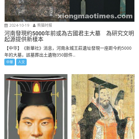
2024-10-19
熊猫时报
河南發現約5000年前或為古國君主大墓 為研究文明
起源提供新樣本
【中华】《新華社》消息，河南永城王莊遺址發現一座距今約5000
年的大墓，該墓葬出土遺物350餘件...
中華
人文