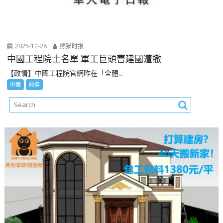
2025-12-28
熊猫时报
中國工程院士名單 軍工巨頭曹建國遭撤
【政情】中國工程院官網昨在「全體...
中華
政情