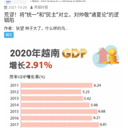
2021-10-26
熊猫时报
荒谬！将“统一”和“民主”对立，刘仲敬“诸夏论”的逻
辑陷
作者：狄望 林子大了，什么样的鸟...
網文