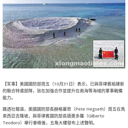
【军事】美國國防部周五（10月31日）表示，已與菲律賓組建新
的聯合特遣部隊，旨在加強合作並提升在南海等海域的軍事戰備
能力。
路透社報道，美國國防部長赫格塞思（Pete Hegseth）周五在馬
來西亞吉隆坡，與菲律賓國防部長德奧多羅（Gilberto
Teodoro）舉行會晤後，五角大樓發布上述聲明。