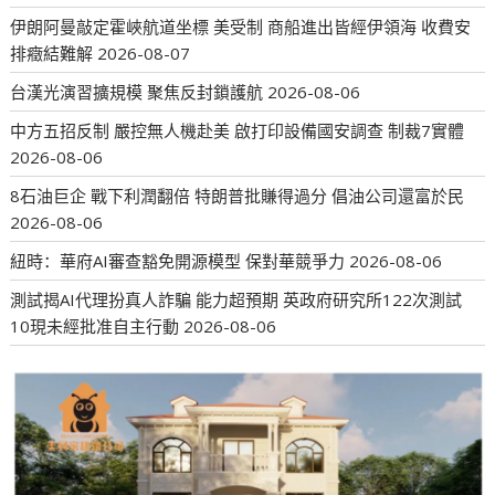
伊朗阿曼敲定霍峽航道坐標 美受制 商船進出皆經伊領海 收費安
排癥結難解
2026-08-07
台漢光演習擴規模 聚焦反封鎖護航
2026-08-06
中方五招反制 嚴控無人機赴美 啟打印設備國安調查 制裁7實體
2026-08-06
8石油巨企 戰下利潤翻倍 特朗普批賺得過分 倡油公司還富於民
2026-08-06
紐時：華府AI審查豁免開源模型 保對華競爭力
2026-08-06
測試揭AI代理扮真人詐騙 能力超預期 英政府研究所122次測試
10現未經批准自主行動
2026-08-06