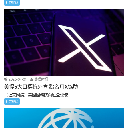
社交網媒
2026-04-01
熊猫时报
美提5大目標抗外宣 點名用X協助
【社交网媒】美國國務院向駐全球使...
社交網媒