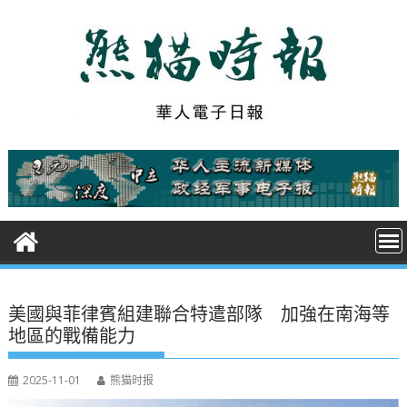
S
k
i
p
t
o
c
o
n
t
e
n
t
美國與菲律賓組建聯合特遣部隊 加強在南海等
地區的戰備能力
2025-11-01
熊猫时报