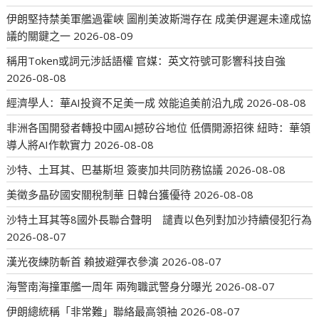
伊朗堅持禁美軍艦過霍峽 圖削美波斯灣存在 成美伊遲遲未達成協
議的關鍵之一
2026-08-09
稱用Token或詞元涉話語權 官媒：英文符號可影響科技自強
2026-08-08
經濟學人：華AI投資不足美一成 效能追美前沿九成
2026-08-08
非洲各国開發者轉投中國AI撼矽谷地位 低價開源招徠 紐時：華領
導人將AI作軟實力
2026-08-08
沙特、土耳其、巴基斯坦 簽麥加共同防務協議
2026-08-08
美徵多晶矽國安關稅制華 日韓台獲優待
2026-08-08
沙特土耳其等8國外長聯合聲明 譴責以色列對加沙持續侵犯行為
2026-08-07
漢光夜練防斬首 賴披避彈衣參演
2026-08-07
海警南海撞軍艦一周年 兩殉職武警身分曝光
2026-08-07
伊朗總統稱「非常難」聯絡最高領袖
2026-08-07