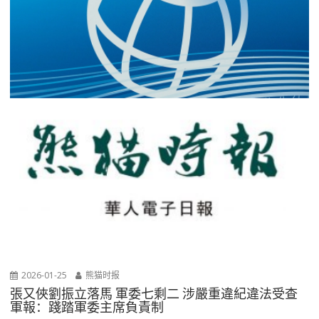
2026-01-25
熊猫时报
張又俠劉振立落馬 軍委七剩二 涉嚴重違紀違法受查
軍報：踐踏軍委主席負責制