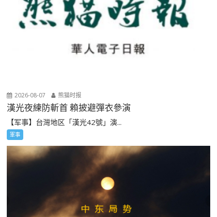
2026-08-07
熊猫时报
漢光夜練防斬首 賴披避彈衣參演
【军事】台灣地区「漢光42號」演...
軍事