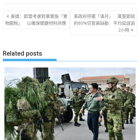
文
美媒：歐盟考慮對華實施「實
美政府停擺「滿月」 萬聖節紐
章
物關稅」 以確保關鍵材料供應
約80%空管員缺勤 平均延誤逾
2小時
导
航
Related posts