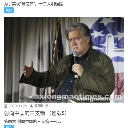
为了实现“越南梦”，十三大明确提...
網文
2020-09-29
熊猫时报
射向中国的三支箭 （连载5）
第四章 射向中国的三支箭 ──以...
網文