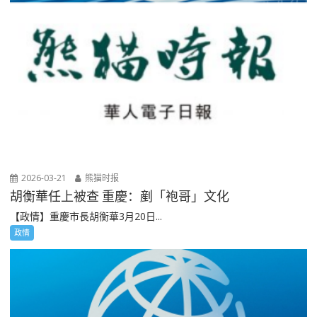
2026-03-21
熊猫时报
胡衡華任上被查 重慶：剷「袍哥」文化
【政情】重慶市長胡衡華3月20日...
政情