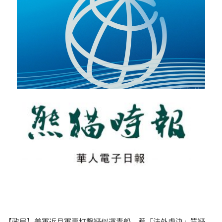
【政局】美軍近月軍事打擊疑似運毒船，惹「法外處決」質疑。