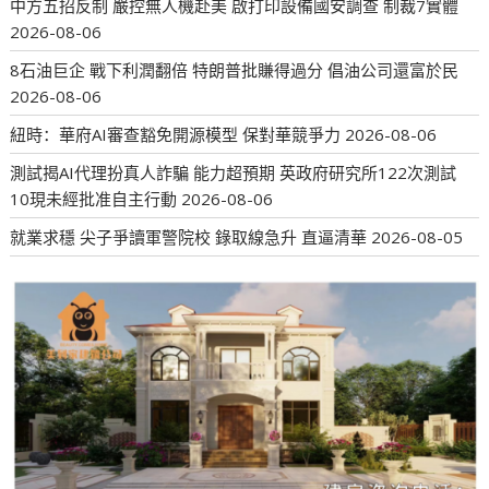
中方五招反制 嚴控無人機赴美 啟打印設備國安調查 制裁7實體
2026-08-06
8石油巨企 戰下利潤翻倍 特朗普批賺得過分 倡油公司還富於民
2026-08-06
紐時：華府AI審查豁免開源模型 保對華競爭力
2026-08-06
測試揭AI代理扮真人詐騙 能力超預期 英政府研究所122次測試
10現未經批准自主行動
2026-08-06
就業求穩 尖子爭讀軍警院校 錄取線急升 直逼清華
2026-08-05