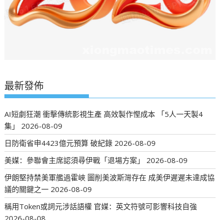
最新發佈
AI短劇狂潮 衝擊傳統影視生產 高效製作慳成本 「5人一天製4
集」
2026-08-09
日防衛省申4423億元預算 破紀錄
2026-08-09
美媒：參聯會主席認須尋伊戰「退場方案」
2026-08-09
伊朗堅持禁美軍艦過霍峽 圖削美波斯灣存在 成美伊遲遲未達成協
議的關鍵之一
2026-08-09
稱用Token或詞元涉話語權 官媒：英文符號可影響科技自強
2026-08-08