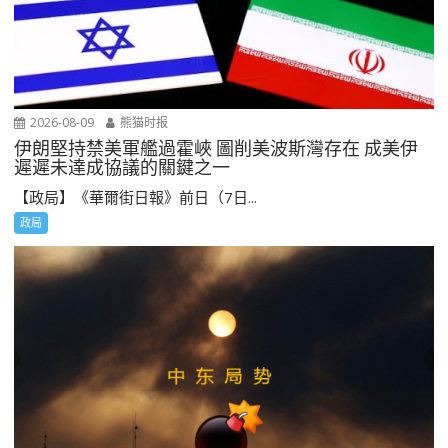
2026-08-09
熊猫时报
伊朗堅持禁美軍艦過霍峽 圖削美波斯灣存在 成美伊
遲遲未達成協議的關鍵之一
【政局】《華爾街日報》前日（7日...
政局