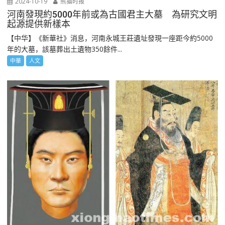
2024-10-19
熊猫时报
河南發現約5000年前或為古國君主大墓 為研究文明
起源提供新樣本
【中华】《新華社》消息，河南永城王莊遺址發現一座距今約5000
年的大墓，該墓葬出土遺物350餘件...
中華
人文