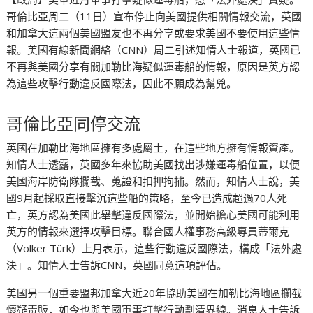
哥倫比亞周二（11日）宣布停止向美國提供相關情報交流，英國
和加拿大這兩個美國盟友也不再分享或要求美國不要使用這些情
報。美國有線新聞網絡（CNN）周二引述知情人士報道，英國已
不再與美國分享有關加勒比海疑似運毒船的情報，原因是英方認
為這些攻擊行動違反國際法，因此不願成為幫兇。
哥倫比亞同停交流
英國在加勒比海地區擁有多處屬土，在這些地方擁有情報資產。
知情人士透露，英國多年來協助美國找出涉嫌運毒船位置，以便
美國海岸防衛隊攔截、蒐證和扣押拘捕。然而，知情人士說，美
國9月起採取直接擊沉這些船的策略，至今已造成超過70人死
亡，英方認為美國此舉擊違反國際法，並開始擔心美國可能利用
英方的情報來選擇攻擊目標。聯合國人權事務高級專員蒂爾克
（Volker Türk）上月表示，這些行動違反國際法，構成「法外處
決」。知情人士告訴CNN，英國同意這項評估。
美國另一個重要盟邦加拿大近20年協助美國在加勒比海地區攔截
懷疑毒販，如今也與美國軍事打擊行動劃清界線。消息人士告訴