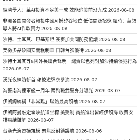
經濟學人：華AI投資不足美一成 效能追美前沿九成
2026-08-08
非洲各国開發者轉投中國AI撼矽谷地位 低價開源招徠 紐時：華領
導人將AI作軟實力
2026-08-08
沙特、土耳其、巴基斯坦 簽麥加共同防務協議
2026-08-08
美徵多晶矽國安關稅制華 日韓台獲優待
2026-08-08
沙特土耳其等8國外長聯合聲明 譴責以色列對加沙持續侵犯行為
2026-08-07
漢光夜練防斬首 賴披避彈衣參演
2026-08-07
海警南海撞軍艦一周年 兩殉職武警身分曝光
2026-08-07
伊朗總統稱「非常難」聯絡最高領袖
2026-08-07
伊朗阿曼敲定霍峽航道坐標 美受制 商船進出皆經伊領海 收費安
排癥結難解
2026-08-07
台漢光演習擴規模 聚焦反封鎖護航
2026-08-06