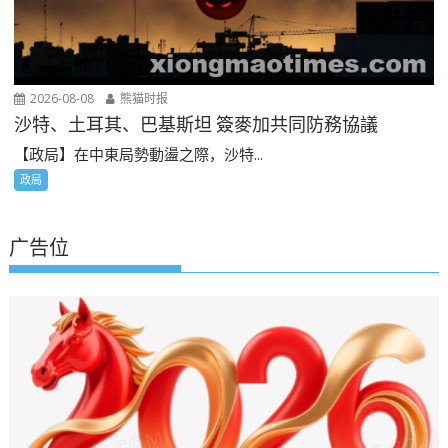
2026-08-08
熊猫时报
沙特、土耳其、巴基斯坦 簽麥加共同防務協議
【政局】在中東局勢動盪之際，沙特...
政局
广告位