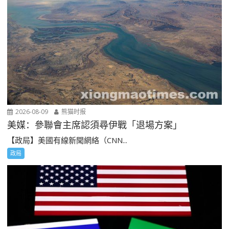
2026-08-09
熊猫时报
美媒：參聯會主席認須尋伊戰「退場方案」
【政局】美國有線新聞網絡（CNN...
政局