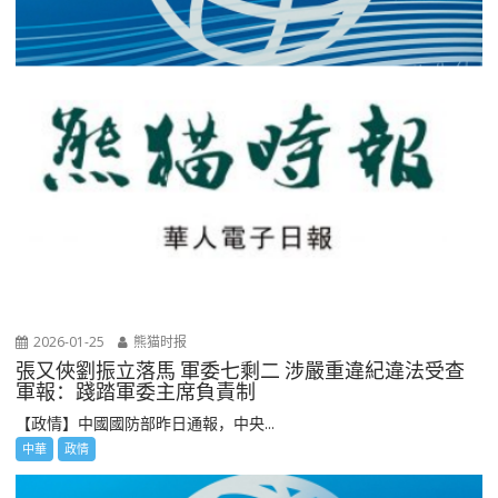
2026-01-25
熊猫时报
張又俠劉振立落馬 軍委七剩二 涉嚴重違紀違法受查
軍報：踐踏軍委主席負責制
【政情】中國國防部昨日通報，中央...
中華
政情