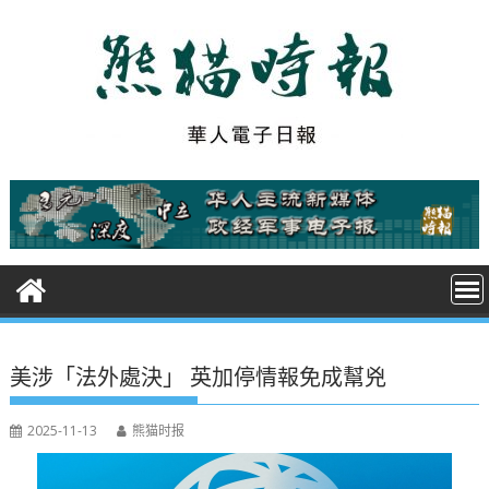
S
k
i
p
t
o
c
o
n
t
e
n
t
美涉「法外處決」 英加停情報免成幫兇
2025-11-13
熊猫时报