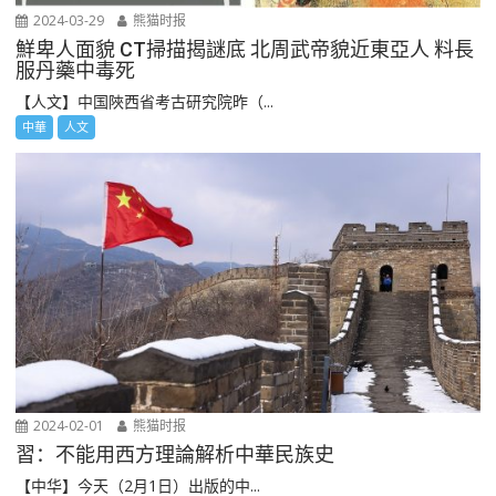
2024-03-29
熊猫时报
鮮卑人面貌 CT掃描揭謎底 北周武帝貌近東亞人 料長
服丹藥中毒死
【人文】中国陜西省考古研究院昨（...
中華
人文
2024-02-01
熊猫时报
習：不能用西方理論解析中華民族史
【中华】今天（2月1日）出版的中...