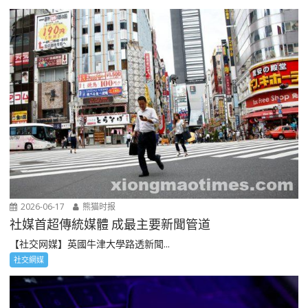
2026-06-17
熊猫时报
社媒首超傳統媒體 成最主要新聞管道
【社交网媒】英國牛津大學路透新聞...
社交網媒