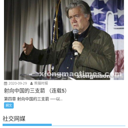
2020-09-29
熊猫时报
射向中国的三支箭 （连载5）
第四章 射向中国的三支箭 ──以...
網文
社交网媒