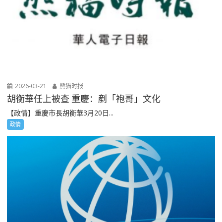
2026-03-21
熊猫时报
胡衡華任上被查 重慶：剷「袍哥」文化
【政情】重慶市長胡衡華3月20日...
政情