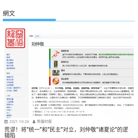
網文
2021-10-26
熊猫时报
荒谬！将“统一”和“民主”对立，刘仲敬“诸夏论”的逻
辑陷