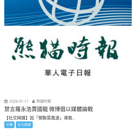
2026-01-17
熊猫时报
禁言羅永浩賈國龍 微博倡以媒體論戰
【社交网媒】因「預製菜風波」導致...
中華
社交網媒