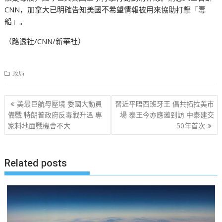
CNN，加拿大已明確告知美國不希望情報被用來協助打擊「毒
船」。
（路透社/CNN/新華社）
政局
文
美最巨航母壓境 委國大動員
習近平晤西班牙王 倡共拓拉美市
章
備戰 特朗普政府反毒戰升溫 專
場 泰王今亦應邀到訪 中泰建交
家料地面戰機會不大
50年首次
导
航
Related posts