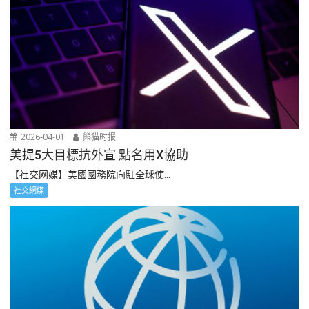
2026-04-01
熊猫时报
美提5大目標抗外宣 點名用X協助
【社交网媒】美國國務院向駐全球使...
社交網媒