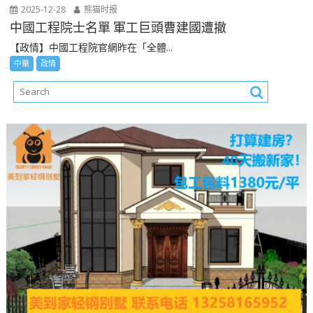
2025-12-28
熊猫时报
中國工程院士名單 軍工巨頭曹建國遭撤
【政情】中國工程院官網昨在「全體...
中華
政情