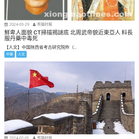
2024-03-29
熊猫时报
鮮卑人面貌 CT掃描揭謎底 北周武帝貌近東亞人 料長
服丹藥中毒死
【人文】中国陜西省考古研究院昨（...
中華
人文
2024-02-01
熊猫时报