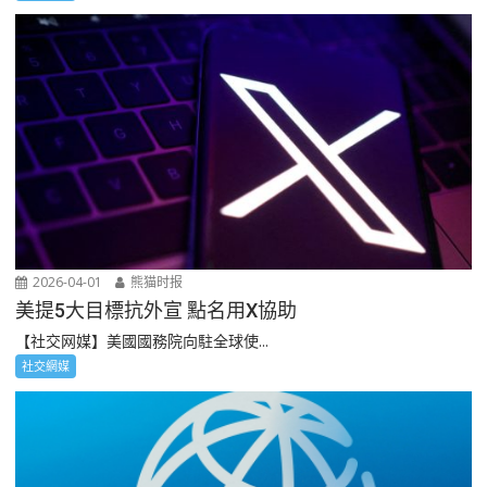
2026-04-01
熊猫时报
美提5大目標抗外宣 點名用X協助
【社交网媒】美國國務院向駐全球使...
社交網媒