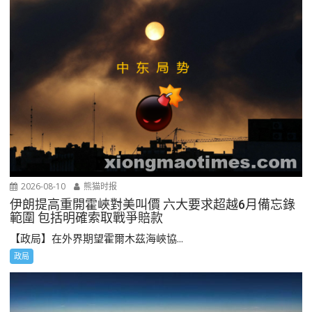
2026-08-10
熊猫时报
伊朗提高重開霍峽對美叫價 六大要求超越6月備忘錄
範圍 包括明確索取戰爭賠款
【政局】在外界期望霍爾木茲海峽協...
政局