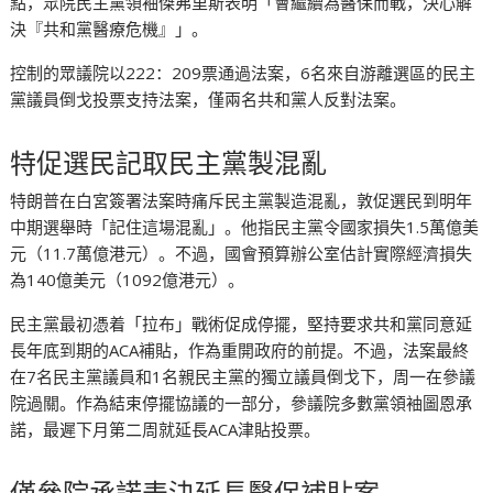
點，眾院民主黨領袖傑弗里斯表明「會繼續為醫保而戰，決心解
決『共和黨醫療危機』」。
控制的眾議院以222：209票通過法案，6名來自游離選區的民主
黨議員倒戈投票支持法案，僅兩名共和黨人反對法案。
特促選民記取民主黨製混亂
特朗普在白宮簽署法案時痛斥民主黨製造混亂，敦促選民到明年
中期選舉時「記住這場混亂」。他指民主黨令國家損失1.5萬億美
元（11.7萬億港元）。不過，國會預算辦公室估計實際經濟損失
為140億美元（1092億港元）。
民主黨最初憑着「拉布」戰術促成停擺，堅持要求共和黨同意延
長年底到期的ACA補貼，作為重開政府的前提。不過，法案最終
在7名民主黨議員和1名親民主黨的獨立議員倒戈下，周一在參議
院過關。作為結束停擺協議的一部分，參議院多數黨領袖圖恩承
諾，最遲下月第二周就延長ACA津貼投票。