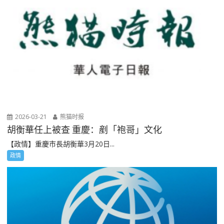
2026-03-21
熊猫时报
胡衡華任上被查 重慶：剷「袍哥」文化
【政情】重慶市長胡衡華3月20日...
政情