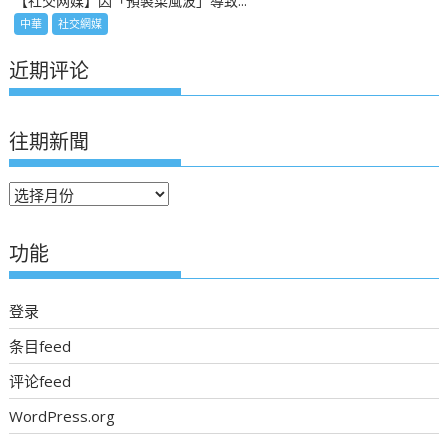
【社交网媒】因「預製菜風波」導致...
中華
社交網媒
近期评论
往期新聞
往
期
新
功能
聞
登录
条目feed
评论feed
WordPress.org