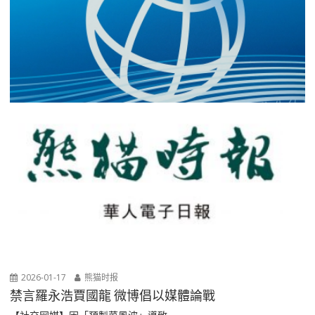
2026-01-17
熊猫时报
禁言羅永浩賈國龍 微博倡以媒體論戰