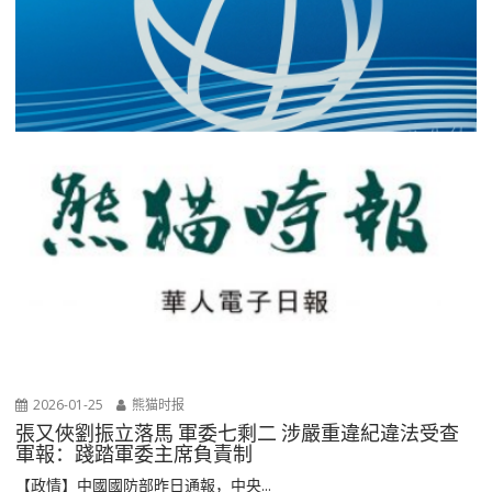
2026-01-25
熊猫时报
張又俠劉振立落馬 軍委七剩二 涉嚴重違紀違法受查
軍報：踐踏軍委主席負責制
【政情】中國國防部昨日通報，中央...