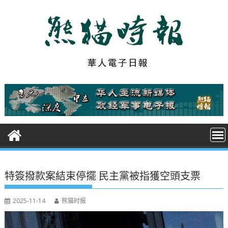
S
k
i
p
t
o
c
o
n
t
e
n
t
特簽撥款案結束停擺 民主黨被指獲空頭支票
2025-11-14
熊猫时报