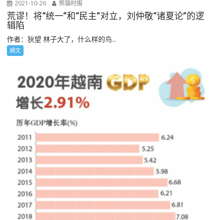
2021-10-26
熊猫时报
荒谬！将“统一”和“民主”对立，刘仲敬“诸夏论”的逻
辑陷
作者：狄望 林子大了，什么样的鸟...
網文