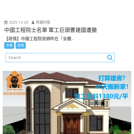
2025-12-28
熊猫时报
中國工程院士名單 軍工巨頭曹建國遭撤
【政情】中國工程院官網昨在「全體...
中華
政情