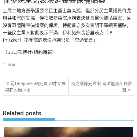
僅參院承諾表決延長醫保補貼案
上周二地方選舉獲勝令民主黨士氣高漲，但部分民主黨議員倒戈
與共和黨的妥協，僅換取參議院承諾表決延長醫保補貼議案，且
沒有眾議院表決議案的保證，特朗普亦多次表明不願續簽補貼，
一些民主黨人對此表示不滿，伊利諾州長普里茨克（JB
Pritzker）指參院的表決承諾只是「空頭支票」。
（BBC/彭博社/紐約時報）
政局
文
前DeepSeek研究員 AI才女羅
烏克蘭億元貪案 司法能源部長辭
章
福莉入職小米
職
导
航
Related posts