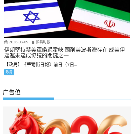
2026-08-09
熊猫时报
伊朗堅持禁美軍艦過霍峽 圖削美波斯灣存在 成美伊
遲遲未達成協議的關鍵之一
【政局】《華爾街日報》前日（7日...
政局
广告位