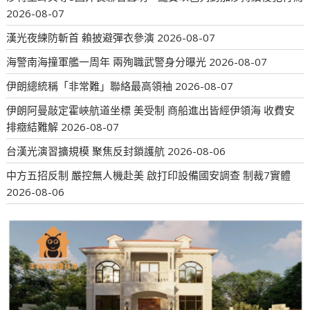
2026-08-07
漢光夜練防斬首 賴披避彈衣參演
2026-08-07
海警南海撞軍艦一周年 兩殉職武警身分曝光
2026-08-07
伊朗總統稱「非常難」聯絡最高領袖
2026-08-07
伊朗阿曼敲定霍峽航道坐標 美受制 商船進出皆經伊領海 收費安
排癥結難解
2026-08-07
台漢光演習擴規模 聚焦反封鎖護航
2026-08-06
中方五招反制 嚴控無人機赴美 啟打印設備國安調查 制裁7實體
2026-08-06