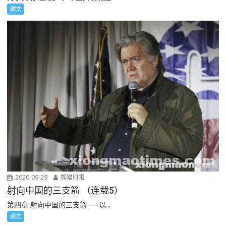
網文
2020-09-29
熊猫时报
射向中国的三支箭 （连载5）
第四章 射向中国的三支箭 ──以...
網文