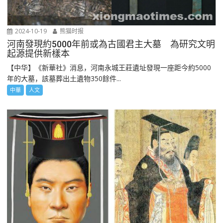
2024-10-19
熊猫时报
河南發現約5000年前或為古國君主大墓 為研究文明
起源提供新樣本
【中华】《新華社》消息，河南永城王莊遺址發現一座距今約5000
年的大墓，該墓葬出土遺物350餘件...
中華
人文