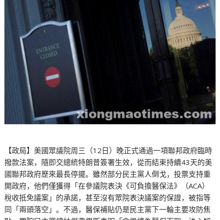
【政局】美國眾議院周三（12日）晚正式通過一項聯邦政府臨時
撥款法案，隨即交總統特朗普簽署生效，從而結束持續43天的美
國聯邦政府歷來最長停擺。雖然部分民主黨人倒戈，投票支持重
開政府，他們僅獲得「在參議院表決《可負擔醫保法》（ACA）
稅收抵免議案」的承諾，甚至沒有眾院表決議案的保證，被指等
同「兩頭落空」。不過，醫保補貼仍是民主黨下一輪主要攻防焦