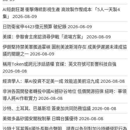
AI短劇狂潮 衝擊傳統影視生產 高效製作慳成本 「5人一天製4
集」
2026-08-09
日防衛省申4423億元預算 破紀錄
2026-08-09
美媒：參聯會主席認須尋伊戰「退場方案」
2026-08-09
伊朗堅持禁美軍艦過霍峽 圖削美波斯灣存在 成美伊遲遲未達成協
議的關鍵之一
2026-08-09
稱用Token或詞元涉話語權 官媒：英文符號可影響科技自強
2026-08-08
經濟學人：華AI投資不足美一成 效能追美前沿九成
2026-08-08
非洲各国開發者轉投中國AI撼矽谷地位 低價開源招徠 紐時：華領
導人將AI作軟實力
2026-08-08
沙特、土耳其、巴基斯坦 簽麥加共同防務協議
2026-08-08
美徵多晶矽國安關稅制華 日韓台獲優待
2026-08-08
沙特土耳其等8國外長聯合聲明 譴責以色列對加沙持續侵犯行為