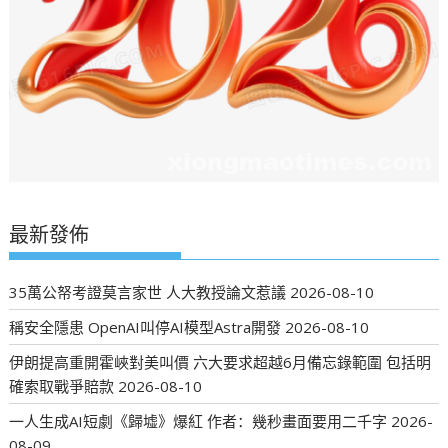
最新發佈
35萬公帑考證莫言家世 人大教授論文惹議
2026-08-10
稱安全隱患 OpenAI叫停AI模型Astra開發
2026-08-10
伊朗提高重開霍峽對美叫價 六大要求超越6月備忘錄範圍 包括明
確索取戰爭賠款
2026-08-10
一人生成AI短劇《歸墟》爆紅 作者：幾秒畫面要用二千字
2026-
08-09