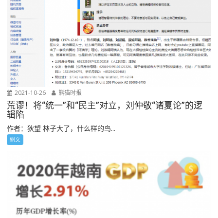
2021-10-26
熊猫时报
荒谬！将“统一”和“民主”对立，刘仲敬“诸夏论”的逻
辑陷
作者：狄望 林子大了，什么样的鸟...
網文