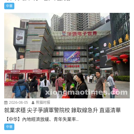
中華
2026-08-05
熊猫时报
就業求穩 尖子爭讀軍警院校 錄取線急升 直逼清華
【中华】內地經濟放緩、青年失業率...
中華