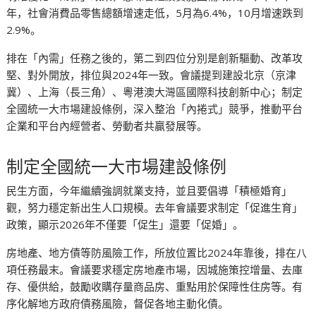
年，社會消費品零售總額增速走低，5月為6.4%，10月增速跌到
2.9%。
排在「內需」任務之後的，第二到四位分別是創新驅動、改革攻
堅、對外開放，排位與2024年一致。會議提到建設北京（京津
冀）、上海（長三角）、粵港澳大灣區國際科技創新中心；制定
全國統一大市場建設條例，深入整治「內捲式」競爭，推動平台
企業和平台內經營者、勞動者共贏發展等。
制定全國統一大市場建設條例
民生方面，今年繼續強調就業支持，並且要倡導「積極婚育」
觀，努力穩定新出生人口規模。去年會議要求制定「促進生育」
政策，顯示2026年不僅要「促生」還要「促婚」。
房地產、地方債等防風險工作，所放位置比2024年靠後，排在八
項任務最末。會議要求穩定房地產市場，因城施策控增量、去庫
存、優供給，鼓勵收購存量商品房、重點用於保障性住房等。有
序化解地方政府債務風險，督促各地主動化債。