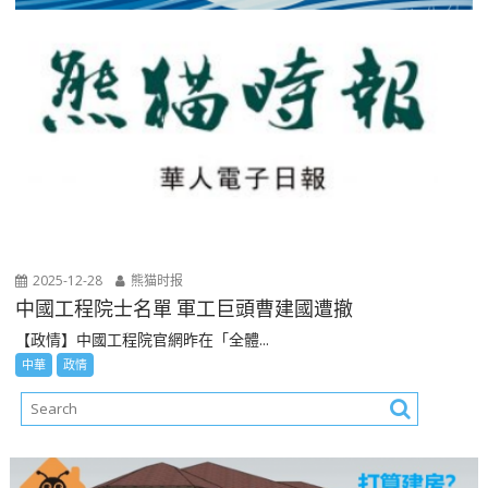
2025-12-28
熊猫时报
中國工程院士名單 軍工巨頭曹建國遭撤
【政情】中國工程院官網昨在「全體...
中華
政情