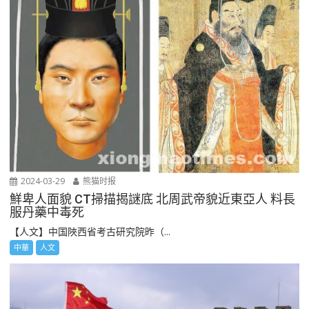
2024-03-29
熊猫时报
鮮卑人面貌 CT掃描揭謎底 北周武帝貌近東亞人 料長
服丹藥中毒死
【人文】中国陜西省考古研究院昨（...
中華
人文