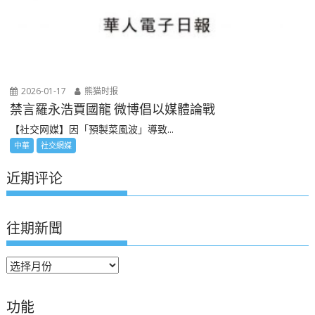
2026-01-17
熊猫时报
禁言羅永浩賈國龍 微博倡以媒體論戰
【社交网媒】因「預製菜風波」導致...
中華
社交網媒
近期评论
往期新聞
往
期
新
功能