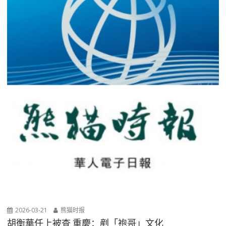
2026-03-21
熊猫时报
胡衡華任上被查 重慶：剷「袍哥」文化