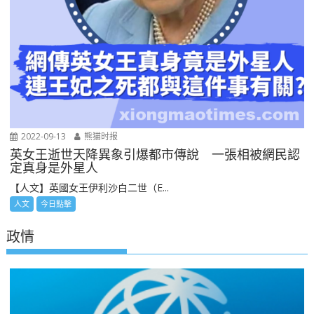
2022-09-13
熊猫时报
英女王逝世天降異象引爆都市傳說 一張相被網民認
定真身是外星人
【人文】英國女王伊利沙白二世（E...
人文
今日點擊
政情