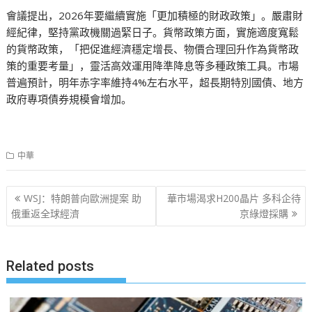
會議提出，2026年要繼續實施「更加積極的財政政策」。嚴肅財
經紀律，堅持黨政機關過緊日子。貨幣政策方面，實施適度寬鬆
的貨幣政策，「把促進經濟穩定增長、物價合理回升作為貨幣政
策的重要考量」，靈活高效運用降準降息等多種政策工具。市場
普遍預計，明年赤字率維持4%左右水平，超長期特別國債、地方
政府專項債券規模會增加。
中華
文
WSJ：特朗普向歐洲提案 助
華市場渴求H200晶片 多科企待
章
俄重返全球經濟
京綠燈採購
导
航
Related posts