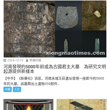
2024-10-19
熊猫时报
河南發現約5000年前或為古國君主大墓 為研究文明
起源提供新樣本
【中华】《新華社》消息，河南永城王莊遺址發現一座距今約5000
年的大墓，該墓葬出土遺物350餘件...
中華
人文