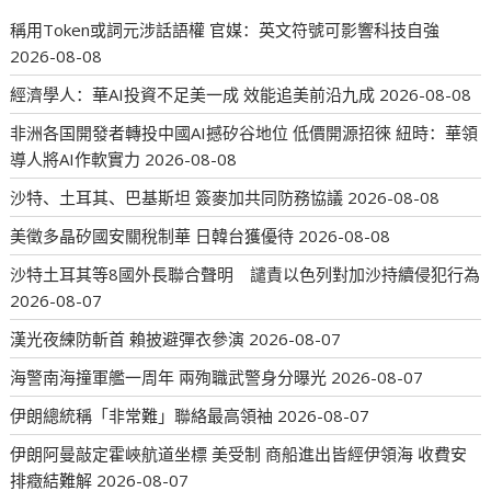
稱用Token或詞元涉話語權 官媒：英文符號可影響科技自強
2026-08-08
經濟學人：華AI投資不足美一成 效能追美前沿九成
2026-08-08
非洲各国開發者轉投中國AI撼矽谷地位 低價開源招徠 紐時：華領
導人將AI作軟實力
2026-08-08
沙特、土耳其、巴基斯坦 簽麥加共同防務協議
2026-08-08
美徵多晶矽國安關稅制華 日韓台獲優待
2026-08-08
沙特土耳其等8國外長聯合聲明 譴責以色列對加沙持續侵犯行為
2026-08-07
漢光夜練防斬首 賴披避彈衣參演
2026-08-07
海警南海撞軍艦一周年 兩殉職武警身分曝光
2026-08-07
伊朗總統稱「非常難」聯絡最高領袖
2026-08-07
伊朗阿曼敲定霍峽航道坐標 美受制 商船進出皆經伊領海 收費安
排癥結難解
2026-08-07