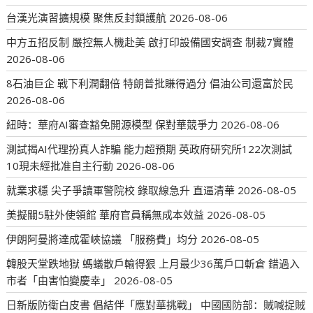
台漢光演習擴規模 聚焦反封鎖護航
2026-08-06
中方五招反制 嚴控無人機赴美 啟打印設備國安調查 制裁7實體
2026-08-06
8石油巨企 戰下利潤翻倍 特朗普批賺得過分 倡油公司還富於民
2026-08-06
紐時：華府AI審查豁免開源模型 保對華競爭力
2026-08-06
測試揭AI代理扮真人詐騙 能力超預期 英政府研究所122次測試
10現未經批准自主行動
2026-08-06
就業求穩 尖子爭讀軍警院校 錄取線急升 直逼清華
2026-08-05
美擬關5駐外使領館 華府官員稱無成本效益
2026-08-05
伊朗阿曼將達成霍峽協議 「服務費」均分
2026-08-05
韓股天堂跌地獄 螞蟻散戶輸得狠 上月最少36萬戶口斬倉 錯過入
市者「由害怕變慶幸」
2026-08-05
日新版防衛白皮書 倡結伴「應對華挑戰」 中國國防部：賊喊捉賊