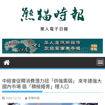
S
k
i
p
t
o
c
o
n
t
e
n
t
中經會促釋消費潛力扭「供強需弱」 來年建強大
國內市場 倡「積極婚育」穩人口
2025-12-12
熊猫时报