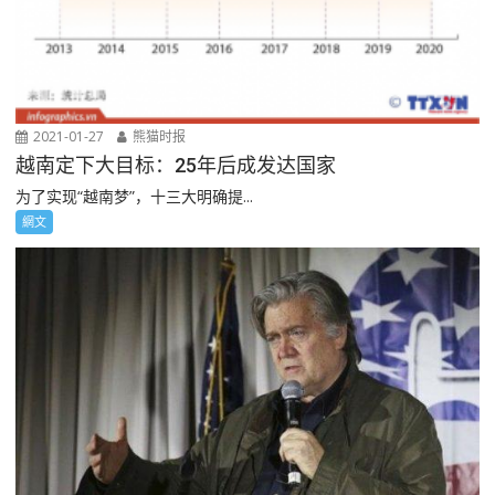
2021-01-27
熊猫时报
越南定下大目标：25年后成发达国家
为了实现“越南梦”，十三大明确提...
網文