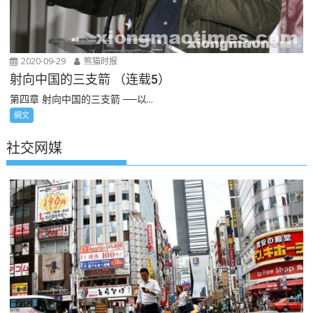
2020-09-29
熊猫时报
射向中国的三支箭 （连载5）
第四章 射向中国的三支箭 ──以...
網文
社交网媒