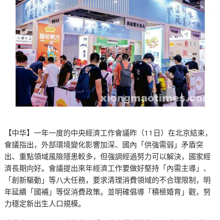
【中华】一年一度的中央經濟工作會議昨（11日）在北京結束，
會議指出，外部環境變化影響加深、國內「供強需弱」矛盾突
出、重點領域風險隱患較多，但強調經過努力可以解決，國家經
濟長期向好。會議提出來年經濟工作要做好堅持「內需主導」、
「創新驅動」等八大任務，要求清理消費領域的不合理限制，明
年延續「國補」等促消費政策。並明確倡導「積極婚育」觀，努
力穩定新出生人口規模。