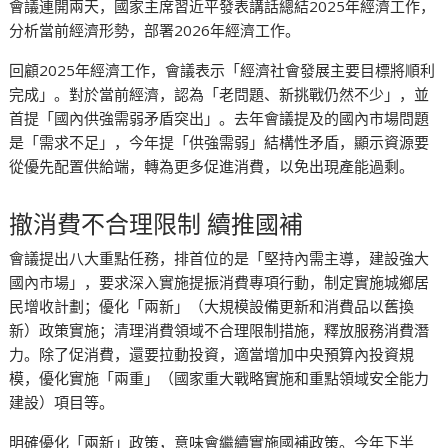
會議連開兩天，國家主席習近平發表講話總結2025年經濟工作，
分析當前經濟形勢，部署2026年經濟工作。
回顧2025年經濟工作，會議表示「經濟社會發展主要目標將順利
完成」。對於當前經濟，認為「老問題、新挑戰仍然不少」，並
首提「國內供強需弱矛盾突出」。去年會議提及的國內市場問題
是「需求不足」，今年提「供強需弱」結構性矛盾，顯示資源要
從優先配置供給端，轉為更多促進消費，以免出現產能過剩。
撤消費不合理限制 續推國補
會議提出八大重點任務，排首位的是「堅持內需主導，建設強大
國內市場」，要求深入實施提振消費專項行動，制定實施城鄉居
民增收計劃；優化「兩新」（大規模設備更新和消費品以舊換
新）政策實施；清理消費領域不合理限制措施，釋放服務消費潛
力。除了促消費，還要拉動投資，適當增加中央預算內投資規
模，優化實施「兩重」（國家重大戰略實施和重點領域安全能力
建設）項目等。
明確優化「兩新」政策，意味會繼續實施國補政策。今年下半