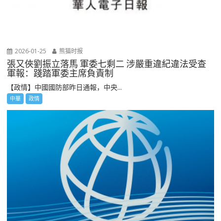
2026-01-25
熊猫时报
張又俠劉振立落馬 軍委七剩二 涉嚴重違紀違法受查
軍報：踐踏軍委主席負責制
【政情】中國國防部昨日通報，中央...
中華
政情