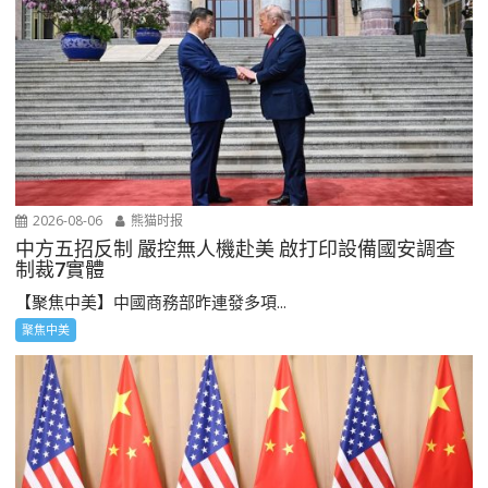
2026-08-06
熊猫时报
中方五招反制 嚴控無人機赴美 啟打印設備國安調查
制裁7實體
【聚焦中美】中國商務部昨連發多項...
聚焦中美