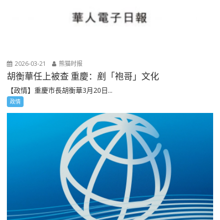
2026-03-21
熊猫时报
胡衡華任上被查 重慶：剷「袍哥」文化
【政情】重慶市長胡衡華3月20日...
政情