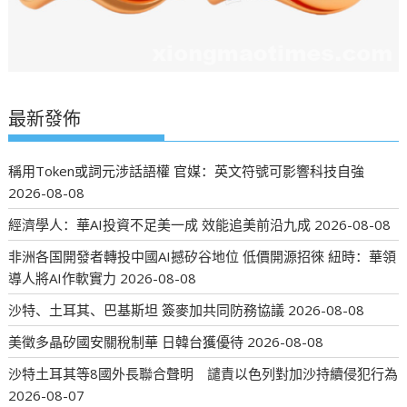
最新發佈
稱用Token或詞元涉話語權 官媒：英文符號可影響科技自強
2026-08-08
經濟學人：華AI投資不足美一成 效能追美前沿九成
2026-08-08
非洲各国開發者轉投中國AI撼矽谷地位 低價開源招徠 紐時：華領
導人將AI作軟實力
2026-08-08
沙特、土耳其、巴基斯坦 簽麥加共同防務協議
2026-08-08
美徵多晶矽國安關稅制華 日韓台獲優待
2026-08-08
沙特土耳其等8國外長聯合聲明 譴責以色列對加沙持續侵犯行為
2026-08-07