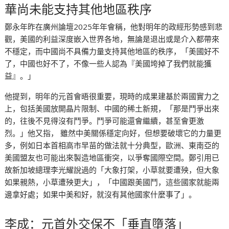
華尚未能支持其他地區秩序
鄭永年昨在廣州論壇2025年年會稱，他對明年的政經形勢感到悲
觀，美國的利益深度嵌入世界各地，無論是退出或是介入都帶來
不穩定，而中國尚不具備力量支持其他地區的秩序，「美國好不
了，中國也好不了，不像一些人認為『美國垮掉了我們就能獲
益』。」
他提到，明年的元首會晤很重要，現時的成果建基於兩國實力之
上，包括美國放開晶片限制、中國的稀土新規，「那是鬥爭出來
的，往後不見得沒有鬥爭。鬥爭可能還會繼續，甚至會更激
烈。」他又指， 雖然中美關係穩定向好，但想要破壞它的力量更
多，例如日本首相高市早苗的做法就十分典型，歐洲、東南亞的
美國盟友也可能出來製造地區衝突，以爭奪國際空間。鄭引用已
故新加坡總理李光耀說過的「大象打架，小草就要遭殃，但大象
如果親熱，小草遭殃更大」，「中國跟美國鬥，這些國家就能兩
邊拿好處；如果中美和好，就沒有其他國家什麼事了」。
李成：元首外交保不「垂直墮落」