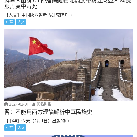
鮮卑人面貌 CT掃描揭謎底 北周武帝貌近東亞人 料長
服丹藥中毒死
【人文】中国陜西省考古研究院昨（...
中華
人文
2024-02-01
熊猫时报
習：不能用西方理論解析中華民族史
【中华】今天（2月1日）出版的中...
中華
人文