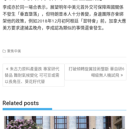
李成亦於同一場合表示，展望明年中美元首外交可保障兩國關係
不發生「垂直墮落」，但特朗普本人十分善變，身邊團隊亦會綁
架他的政策，例如2018年12月初阿根廷「習特會」前，加拿大應
美方要求逮捕孟晚舟，李成認為類似的事情還會發生。
聚焦中美
文
朱古力原料產量跌 專家研代
打破傾轉旋翼技術壟斷 華自研6
章
替品 難耐氣候變化 可可豆或需
噸級無人機試飛
以長角豆、葵花籽代替
导
航
Related posts