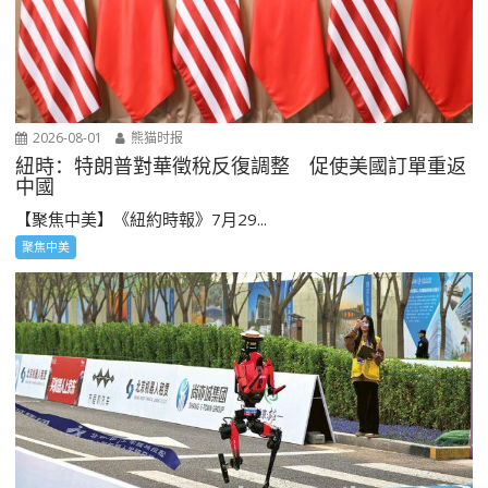
2026-08-01
熊猫时报
紐時：特朗普對華徵稅反復調整 促使美國訂單重返
中國
【聚焦中美】《紐約時報》7月29...
聚焦中美