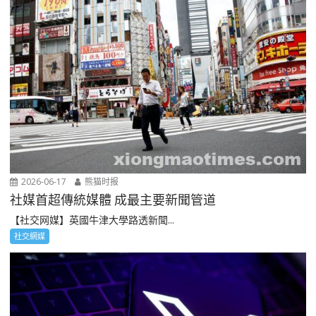
2026-06-17
熊猫时报
社媒首超傳統媒體 成最主要新聞管道
【社交网媒】英國牛津大學路透新聞...
社交網媒