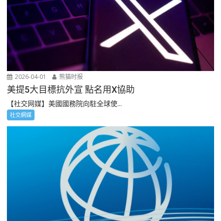
2026-04-01
熊猫时报
美提5大目標抗外宣 點名用X協助
【社交网媒】美國國務院向駐全球使...
社交網媒