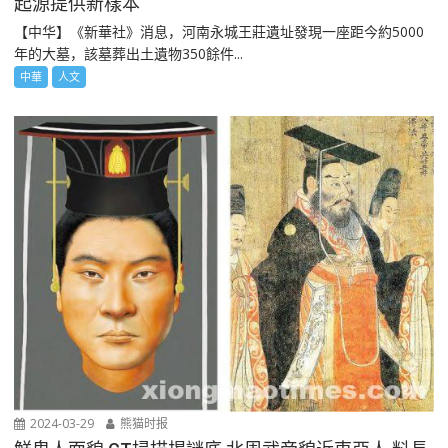
起源提供新樣本
【中华】《新華社》消息，河南永城王莊遺址發現一座距今約5000
年的大墓，該墓葬出土遺物350餘件...
中華
人文
2024-03-29
熊猫时报