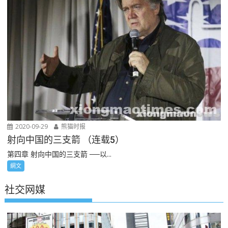
2020-09-29
熊猫时报
射向中国的三支箭 （连载5）
第四章 射向中国的三支箭 ──以...
網文
社交网媒