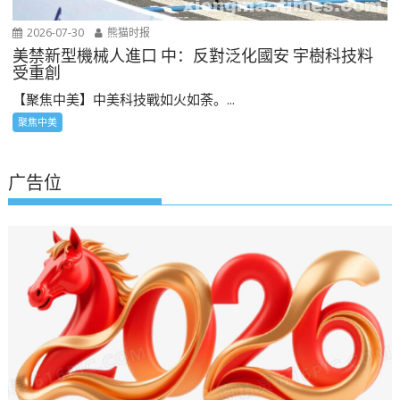
2026-07-30
熊猫时报
美禁新型機械人進口 中：反對泛化國安 宇樹科技料
受重創
【聚焦中美】中美科技戰如火如荼。...
聚焦中美
广告位