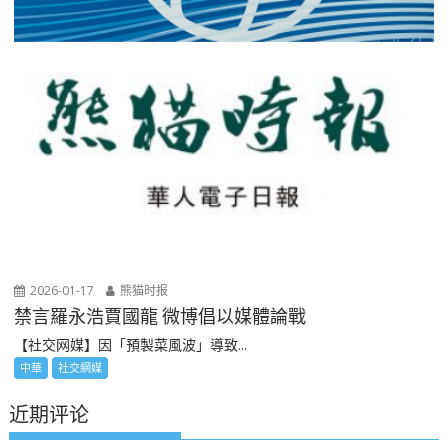
2026-01-17
熊猫时报
禁言羅永浩賈國龍 微博倡以媒體論戰
【社交网媒】因「預製菜風波」導致...
中華
社交網媒
近期评论