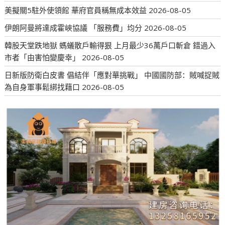
美擬關5駐外使領館 華府官員稱無成本效益
2026-08-05
伊朗阿曼將達成霍峽協議 「服務費」均分
2026-08-05
韓股天堂跌地獄 螞蟻散戶輸得狠 上月最少36萬戶口斬倉 錯過入
市者「由害怕變慶幸」
2026-08-05
日新版防衛白皮書 倡結伴「應對華挑戰」 中國國防部：賊喊捉賊
為自身軍事鬆綁找藉口
2026-08-05