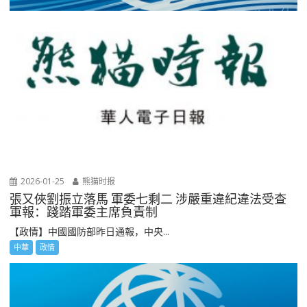
2026-01-25
熊猫时报
張又俠劉振立落馬 軍委七剩二 涉嚴重違紀違法受查
軍報：踐踏軍委主席負責制
【政情】中國國防部昨日通報，中央...
中華
政情