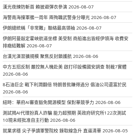
漢光夜練防斬首 賴披避彈衣參演
2026-08-07
海警南海撞軍艦一周年 兩殉職武警身分曝光
2026-08-07
伊朗總統稱「非常難」聯絡最高領袖
2026-08-07
伊朗阿曼敲定霍峽航道坐標 美受制 商船進出皆經伊領海 收費安
排癥結難解
2026-08-07
台漢光演習擴規模 聚焦反封鎖護航
2026-08-06
中方五招反制 嚴控無人機赴美 啟打印設備國安調查 制裁7實體
2026-08-06
8石油巨企 戰下利潤翻倍 特朗普批賺得過分 倡油公司還富於民
2026-08-06
紐時：華府AI審查豁免開源模型 保對華競爭力
2026-08-06
測試揭AI代理扮真人詐騙 能力超預期 英政府研究所122次測試
10現未經批准自主行動
2026-08-06
就業求穩 尖子爭讀軍警院校 錄取線急升 直逼清華
2026-08-05