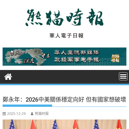
S
k
i
p
t
o
c
o
n
t
e
n
t
鄭永年：2026中美關係穩定向好 但有國家想破壞
2025-12-29
熊猫时报