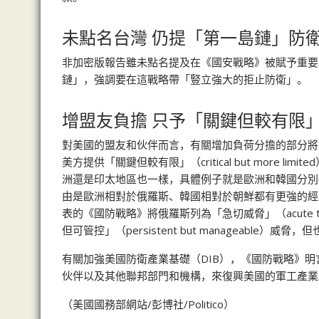
未點名台灣 仍提「第一島鏈」防
非加密版報告雖未點名提及在《國安戰略》被賦予重要
鏈」，強調要在這戰略帶「豎立強大的拒止防衛」。
增盟友負擔 只予「關鍵但較有限
對美國的盟友和伙伴而言，有關增加負荷分擔的部分將
美方提供「關鍵但較有限」（critical but more l
洲還是印太地區也一樣，具體例子就是歐洲和韓國分別在支持
由是歐洲相對於俄羅斯、韓國相對於朝鮮都有更強的經
表的《國防戰略》將俄羅斯列為「急切威脅」（acute 
但可管控」（persistent but manageabl
有關加強美國防衛產業基礎（DIB），《國防戰略》
伙伴以及其他聯邦部門和機構，來復興美國的軍工產業
（美國國務部網站/彭博社/Politico）