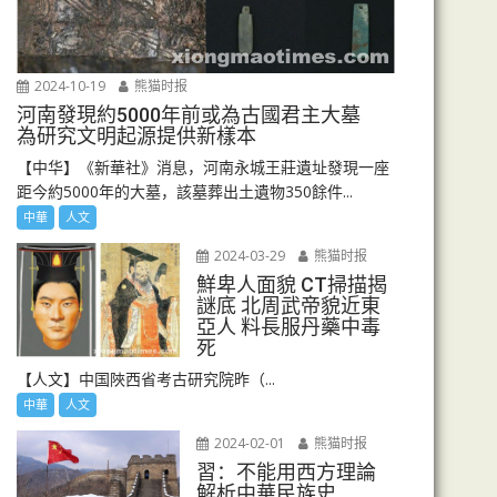
2024-10-19
熊猫时报
河南發現約5000年前或為古國君主大墓
為研究文明起源提供新樣本
【中华】《新華社》消息，河南永城王莊遺址發現一座
距今約5000年的大墓，該墓葬出土遺物350餘件...
中華
人文
2024-03-29
熊猫时报
鮮卑人面貌 CT掃描揭
謎底 北周武帝貌近東
亞人 料長服丹藥中毒
死
【人文】中国陜西省考古研究院昨（...
中華
人文
2024-02-01
熊猫时报
習：不能用西方理論
解析中華民族史