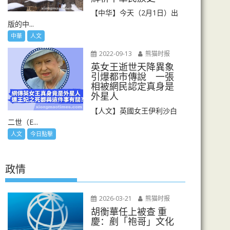
【中华】今天（2月1日）出
版的中...
中華
人文
2022-09-13
熊猫时报
英女王逝世天降異象
引爆都市傳說 一張
相被網民認定真身是
外星人
【人文】英國女王伊利沙白
二世（E...
人文
今日點擊
政情
2026-03-21
熊猫时报
胡衡華任上被查 重
慶：剷「袍哥」文化