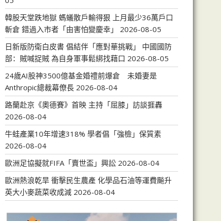
05
韓股天堂跌地獄 螞蟻散戶輸得狠 上月最少36萬戶口
斬倉 錯過入市者「由害怕變慶幸」
2026-08-05
日新版防衛白皮書 倡結伴「應對華挑戰」 中國國防
部：賊喊捉賊 為自身軍事鬆綁找藉口
2026-08-05
24歲AI股神3500億基金婚禮前爆倉 未婚妻是
Anthropic總裁幕僚長
2026-08-04
路蘭赴京《奧德賽》首映 主持「屈膝」訪談捱轟
2026-08-04
牛蛙產業10年增速318% 學者倡「強檢」保質素
2026-08-04
歐洲足協擬就FIFA「賣世盃」興訟
2026-08-04
歐洲熱浪乾旱 衝擊民生農產 化學品石油等運費飈升
英大小麥蔬菜收成減
2026-08-04