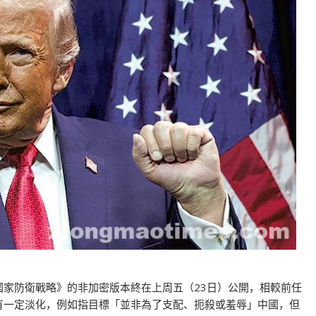
國家防衛戰略》的非加密版本終在上周五（23日）公開，相較前任
述有一定淡化，例如指目標「並非為了支配、扼殺或羞辱」中國，但