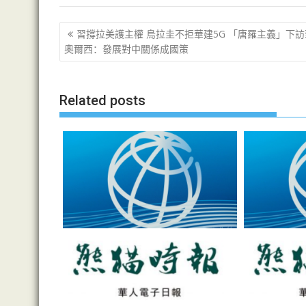
文
習撐拉美護主權 烏拉圭不拒華建5G 「唐羅主義」下訪
章
奧爾西：發展對中關係成國策
导
航
Related posts