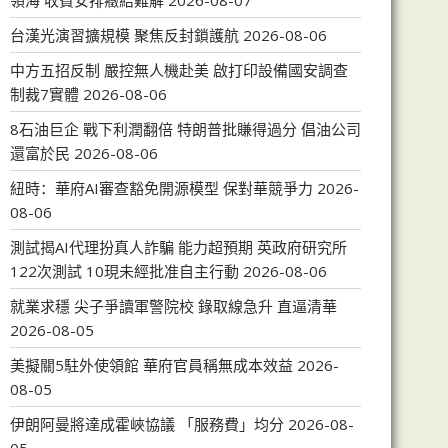
領海 收費安排癥結難解
2026-08-07
台漢光演習擴規模 聚焦反封鎖護航
2026-08-06
中方五招反制 嚴控無人機赴美 啟打印設備國安調查
制裁7實體
2026-08-06
8石油巨企 戰下利潤翻倍 特朗普批賺得過分 倡油公司
還富於民
2026-08-06
紐時：華府AI審查豁免開源模型 保對華競爭力
2026-
08-06
測試揭AI代理扮真人詐騙 能力超預期 英政府研究所
122次測試 10現未經批准自主行動
2026-08-06
就業求穩 尖子爭讀軍警院校 錄取線急升 直逼清華
2026-08-05
美擬關5駐外使領館 華府官員稱無成本效益
2026-
08-05
伊朗阿曼將達成霍峽協議 「服務費」均分
2026-08-