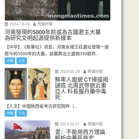
2024-10-19
熊猫时报
河南發現約5000年前或為古國君主大墓
為研究文明起源提供新樣本
【中华】《新華社》消息，河南永城王莊遺址發現一座
距今約5000年的大墓，該墓葬出土遺物350餘件...
中華
人文
2024-03-29
熊猫时报
鮮卑人面貌 CT掃描揭
謎底 北周武帝貌近東
亞人 料長服丹藥中毒
死
【人文】中国陜西省考古研究院昨（...
中華
人文
2024-02-01
熊猫时报
習：不能用西方理論
解析中華民族史