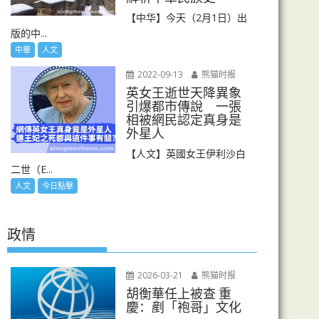
【中华】今天（2月1日）出
版的中...
中華
人文
2022-09-13
熊猫时报
英女王逝世天降異象
引爆都市傳說 一張
相被網民認定真身是
外星人
【人文】英國女王伊利沙白
二世（E...
人文
今日點擊
政情
2026-03-21
熊猫时报
胡衡華任上被查 重
慶：剷「袍哥」文化