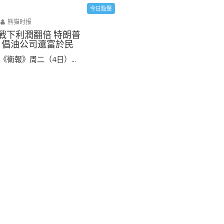
今日點擊
熊猫时报
 戰下利潤翻倍 特朗普
 倡油公司還富於民
衛報》周二（4日）...