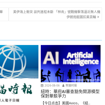
華
美伊海上衝突 談判進程未斷 「林肯」號戰機擊落逼近無人機
伊朗炮艇圖扣美貨輪
2026-08-06
熊猫时报
紐時：華府AI審查豁免開源模型
保對華競爭力
【今日点击】美國Axios、《紐...