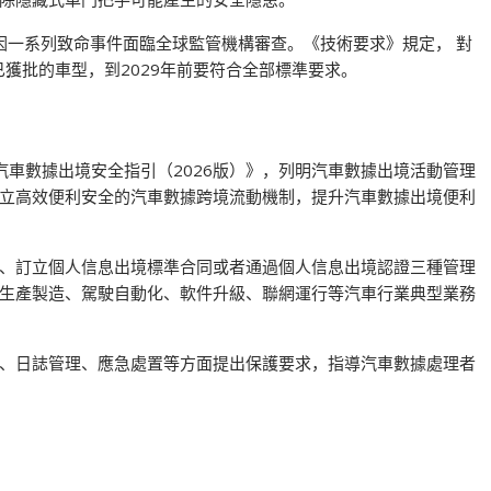
卻因一系列致命事件面臨全球監管機構審查。《技術要求》規定， 對
已獲批的車型，到2029年前要符合全部標準要求。
汽車數據出境安全指引（2026版）》，列明汽車數據出境活動管理
立高效便利安全的汽車數據跨境流動機制，提升汽車數據出境便利
、訂立個人信息出境標準合同或者通過個人信息出境認證三種管理
生產製造、駕駛自動化、軟件升級、聯網運行等汽車行業典型業務
、日誌管理、應急處置等方面提出保護要求，指導汽車數據處理者