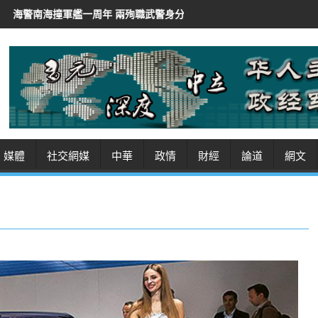
年 兩殉職武警身分曝光
伊朗總統稱「非常難」聯絡最高領袖
伊朗
媒體
社交網媒
中華
政情
財經
論道
網文