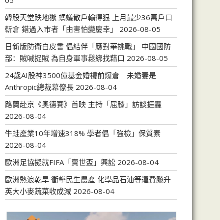
05
韓股天堂跌地獄 螞蟻散戶輸得狠 上月最少36萬戶口
斬倉 錯過入市者「由害怕變慶幸」
2026-08-05
日新版防衛白皮書 倡結伴「應對華挑戰」 中國國防
部：賊喊捉賊 為自身軍事鬆綁找藉口
2026-08-05
24歲AI股神3500億基金婚禮前爆倉 未婚妻是
Anthropic總裁幕僚長
2026-08-04
路蘭赴京《奧德賽》首映 主持「屈膝」訪談捱轟
2026-08-04
牛蛙產業10年增速318% 學者倡「強檢」保質素
2026-08-04
歐洲足協擬就FIFA「賣世盃」興訟
2026-08-04
歐洲熱浪乾旱 衝擊民生農產 化學品石油等運費飈升
英大小麥蔬菜收成減
2026-08-04