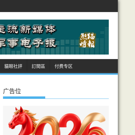
阿曼敲定霍峽航道坐標 美受制 商船進出皆經伊領海 收費安排癥結難解
貓眼社評
訂閲區
付费专区
广告位