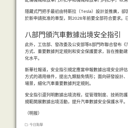
隱藏式門把手最初由特斯拉（Tesla）設計並推廣，
於新申請批准的車型，到2028年前要全部符合要求。
八部門頒汽車數據出境安全指引
此外，工信部、發改委及公安部等8部門昨聯合發布《
方式、重要數據判定規則和安全保護要求，旨在推動建
化水平。
新華社報道，安全指引規定應當申報數據出境安全評估
方式的適用條件，提出九類豁免情形；面向研發設計、
場景，細化汽車重要數據判定規則。
安全指引還列明數據出境流程，從管理制度、技術防護
規範開展數據出境活動，提升汽車數據安全保護水平。
（明报）
今日點擊