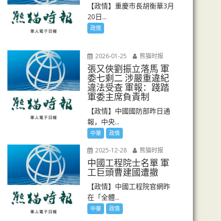
【政情】重慶市長胡衡華3月
20日...
政情
2026-01-25
熊猫时报
張又俠劉振立落馬 軍
委七剩二 涉嚴重違紀
違法受查 軍報：踐踏
軍委主席負責制
【政情】中國國防部昨日通
報，中央...
中華
政情
2025-12-28
熊猫时报
中國工程院士名單 軍
工巨頭曹建國遭撤
【政情】中國工程院官網昨
在「全體...
中華
政情