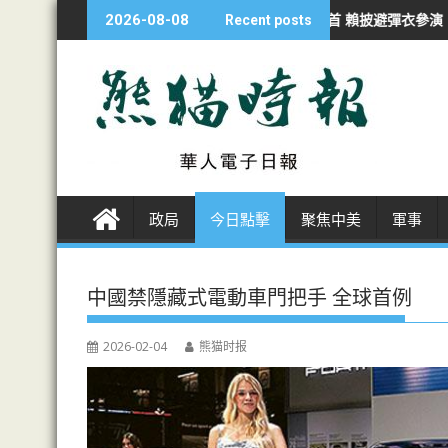
S
持續侵犯行為
漢光夜練防斬首 賴披避彈衣參演
海警南海撞軍艦一周
2026-08-08
Recent posts
k
i
p
t
o
c
o
n
政局
今日點擊
聚焦中美
軍事
t
e
n
中國禁隱藏式電動車門把手 全球首例
t
2026-02-04
熊猫时报