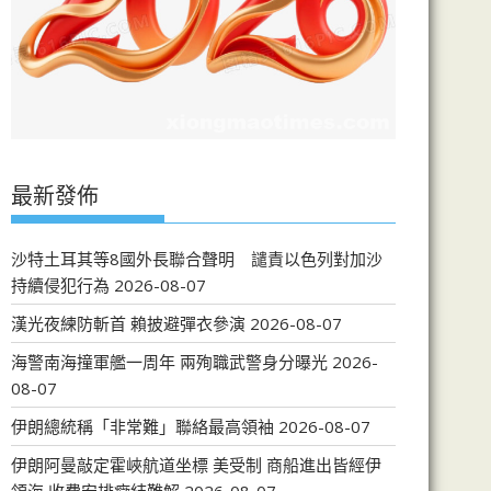
最新發佈
沙特土耳其等8國外長聯合聲明 譴責以色列對加沙
持續侵犯行為
2026-08-07
漢光夜練防斬首 賴披避彈衣參演
2026-08-07
海警南海撞軍艦一周年 兩殉職武警身分曝光
2026-
08-07
伊朗總統稱「非常難」聯絡最高領袖
2026-08-07
伊朗阿曼敲定霍峽航道坐標 美受制 商船進出皆經伊