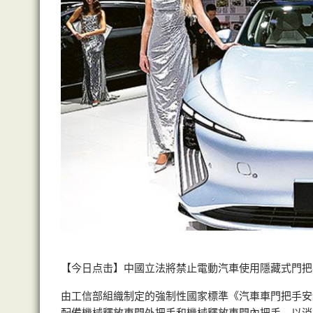
【今日点击】中國立法將禁止電動汽車使用隱藏式門把
由工信部組織制定的強制性國家標準《汽車車門把手安
配備機械釋放車門外把手和機械釋放車門內把手，以消