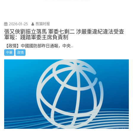
2026-01-25
熊猫时报
張又俠劉振立落馬 軍委七剩二 涉嚴重違紀違法受查
軍報：踐踏軍委主席負責制
【政情】中國國防部昨日通報，中央...
中華
政情