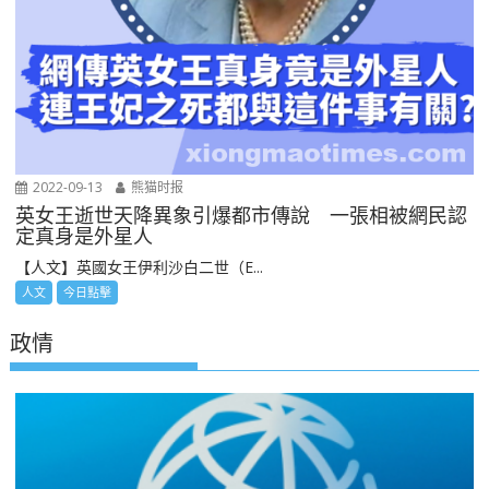
2022-09-13
熊猫时报
英女王逝世天降異象引爆都市傳說 一張相被網民認
定真身是外星人
【人文】英國女王伊利沙白二世（E...
人文
今日點擊
政情