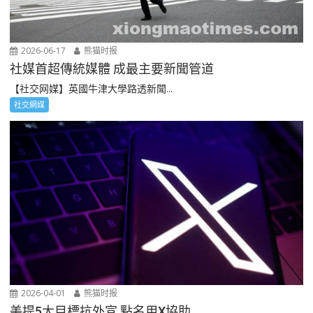
2026-06-17
熊猫时报
社媒首超傳統媒體 成最主要新聞管道
【社交网媒】英國牛津大學路透新聞...
社交網媒
2026-04-01
熊猫时报
美提5大目標抗外宣 點名用X協助