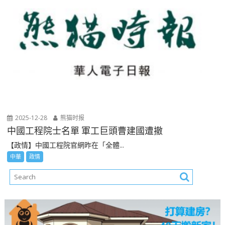
2025-12-28
熊猫时报
中國工程院士名單 軍工巨頭曹建國遭撤
【政情】中國工程院官網昨在「全體...
中華
政情