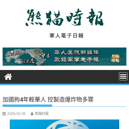
S
k
i
p
t
o
c
o
n
t
e
n
t
加國拘4年輕華人 控製造爆炸物多罪
2026-02-05
熊猫时报