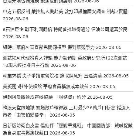
台漢光演習擴規模 聚焦反封鎖護航
2026-08-06
中方五招反制 嚴控無人機赴美 啟打印設備國安調查 制裁7實體
2026-08-06
8石油巨企 戰下利潤翻倍 特朗普批賺得過分 倡油公司還富於民
2026-08-06
紐時：華府AI審查豁免開源模型 保對華競爭力
2026-08-06
測試揭AI代理扮真人詐騙 能力超預期 英政府研究所122次測試
10現未經批准自主行動
2026-08-06
就業求穩 尖子爭讀軍警院校 錄取線急升 直逼清華
2026-08-05
美擬關5駐外使領館 華府官員稱無成本效益
2026-08-05
伊朗阿曼將達成霍峽協議 「服務費」均分
2026-08-05
韓股天堂跌地獄 螞蟻散戶輸得狠 上月最少36萬戶口斬倉 錯過入
市者「由害怕變慶幸」
2026-08-05
日新版防衛白皮書 倡結伴「應對華挑戰」 中國國防部：賊喊捉賊
為自身軍事鬆綁找藉口
2026-08-05