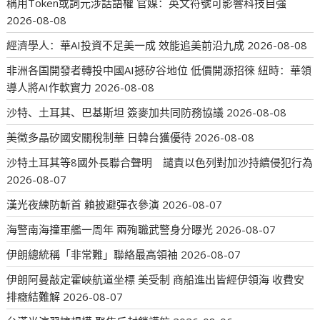
稱用Token或詞元涉話語權 官媒：英文符號可影響科技自強
2026-08-08
經濟學人：華AI投資不足美一成 效能追美前沿九成
2026-08-08
非洲各国開發者轉投中國AI撼矽谷地位 低價開源招徠 紐時：華領
導人將AI作軟實力
2026-08-08
沙特、土耳其、巴基斯坦 簽麥加共同防務協議
2026-08-08
美徵多晶矽國安關稅制華 日韓台獲優待
2026-08-08
沙特土耳其等8國外長聯合聲明 譴責以色列對加沙持續侵犯行為
2026-08-07
漢光夜練防斬首 賴披避彈衣參演
2026-08-07
海警南海撞軍艦一周年 兩殉職武警身分曝光
2026-08-07
伊朗總統稱「非常難」聯絡最高領袖
2026-08-07
伊朗阿曼敲定霍峽航道坐標 美受制 商船進出皆經伊領海 收費安
排癥結難解
2026-08-07