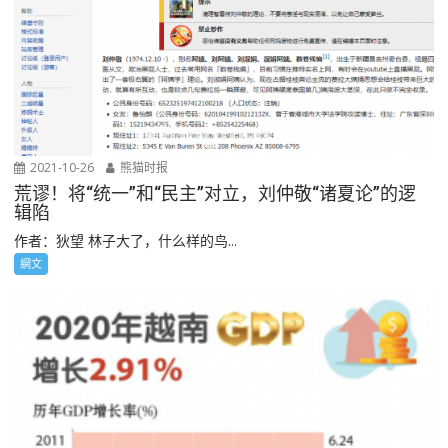
2021-10-26
熊猫时报
荒谬！将“统一”和“民主”对立，刘仲敬“诸夏论”的逻
辑陷
作者：狄望 林子大了，什么样的鸟...
網文