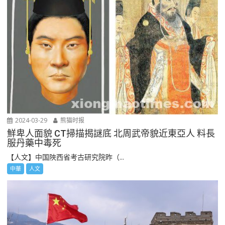
2024-03-29
熊猫时报
鮮卑人面貌 CT掃描揭謎底 北周武帝貌近東亞人 料長
服丹藥中毒死
【人文】中国陜西省考古研究院昨（...
中華
人文