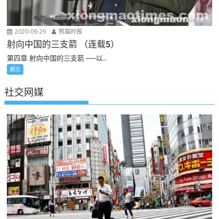
2020-09-29
熊猫时报
射向中国的三支箭 （连载5）
第四章 射向中国的三支箭 ──以...
網文
社交网媒