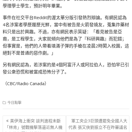
學理學士學生，預計明年畢業。
事件在社交平台Reddit的渥太華分版引發熱烈辯論。有網民認為
4名涉案者學歷履歷光鮮，當中有被告是火箭發燒友，蒐集炸藥材
料只是出於興趣。不過，亦有網民表示質疑：「看見被告是亞
裔，是工程學生，大家就傾向他們是為了『科研興趣』而犯錯；
但事實是，他們的人帶着填滿子彈的手槍在凌晨2時闖入校園，這
絕對不是普通的惡作劇。」
另有網民認為，若涉案的是4個阿富汗人或阿拉伯人，恐怕早已引
發公衆恐慌和被當成恐怖分子了。
（CBC/Radio Canada）
今日點擊
文
美伊海上衝突 談判進程未斷
軍工央企3巨頭遭罷免全國人大
章
「林肯」號戰機擊落逼近無人機
代表 張又俠劉振立不在昨審議名