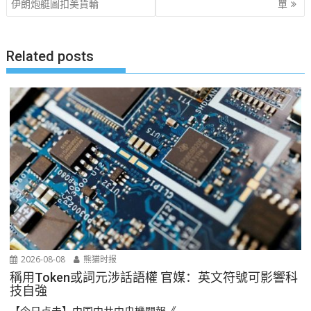
伊朗炮艇圖扣美貨輪
單
导
航
Related posts
2026-08-08
熊猫时报
稱用Token或詞元涉話語權 官媒：英文符號可影響科
技自強