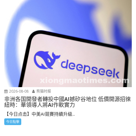
2026-08-08
熊猫时报
非洲各国開發者轉投中國AI撼矽谷地位 低價開源招徠
紐時：華領導人將AI作軟實力
【今日点击】中美AI競賽持續升級...
今日點擊