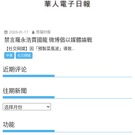
2026-01-17
熊猫时报
禁言羅永浩賈國龍 微博倡以媒體論戰
【社交网媒】因「預製菜風波」導致...
中華
社交網媒
近期评论
往期新聞
往
期
新
功能
聞