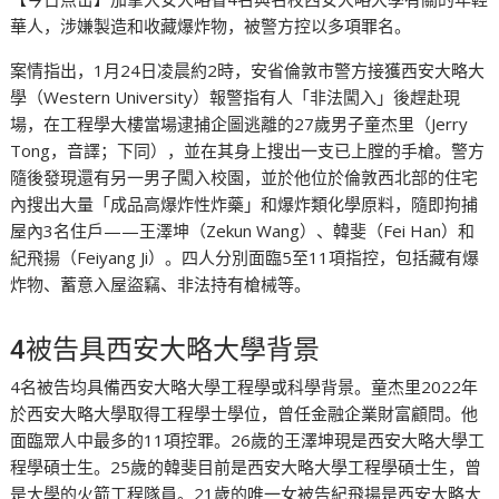
華人，涉嫌製造和收藏爆炸物，被警方控以多項罪名。
案情指出，1月24日凌晨約2時，安省倫敦市警方接獲西安大略大
學（Western University）報警指有人「非法闖入」後趕赴現
場，在工程學大樓當場逮捕企圖逃離的27歲男子童杰里（Jerry
Tong，音譯；下同），並在其身上搜出一支已上膛的手槍。警方
隨後發現還有另一男子闖入校園，並於他位於倫敦西北部的住宅
內搜出大量「成品高爆炸性炸藥」和爆炸類化學原料，隨即拘捕
屋內3名住戶——王澤坤（Zekun Wang）、韓斐（Fei Han）和
紀飛揚（Feiyang Ji）。四人分別面臨5至11項指控，包括藏有爆
炸物、蓄意入屋盜竊、非法持有槍械等。
4被告具西安大略大學背景
4名被告均具備西安大略大學工程學或科學背景。童杰里2022年
於西安大略大學取得工程學士學位，曾任金融企業財富顧問。他
面臨眾人中最多的11項控罪。26歲的王澤坤現是西安大略大學工
程學碩士生。25歲的韓斐目前是西安大略大學工程學碩士生，曾
是大學的火箭工程隊員。21歲的唯一女被告紀飛揚是西安大略大