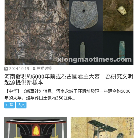
2024-10-19
熊猫时报
河南發現約5000年前或為古國君主大墓 為研究文明
起源提供新樣本
【中华】《新華社》消息，河南永城王莊遺址發現一座距今約5000
年的大墓，該墓葬出土遺物350餘件...
中華
人文