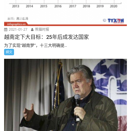
2021-01-27
熊猫时报
越南定下大目标：25年后成发达国家
为了实现“越南梦”，十三大明确提...
網文