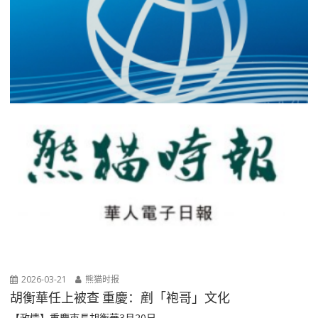
2026-03-21
熊猫时报
胡衡華任上被查 重慶：剷「袍哥」文化
【政情】重慶市長胡衡華3月20日...