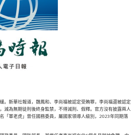
緩。新華社報道，魏鳳和、李尚福被認定受賄罪，李尚福還被認定
，減為無期徒刑後終身監禁，不得減刑、假釋。官方沒有披露兩人
名「軍老虎」曾任國務委員，屬國家領導人級別，2023年同期落