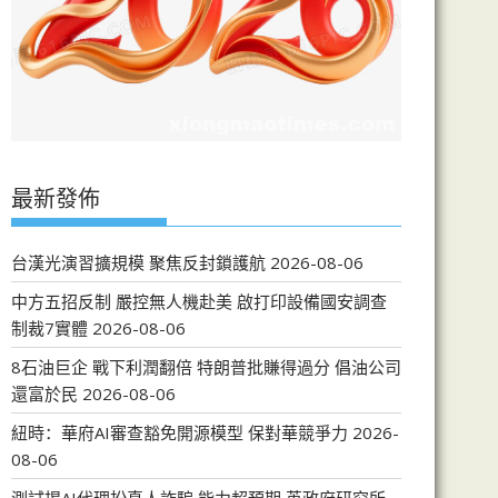
最新發佈
台漢光演習擴規模 聚焦反封鎖護航
2026-08-06
中方五招反制 嚴控無人機赴美 啟打印設備國安調查
制裁7實體
2026-08-06
8石油巨企 戰下利潤翻倍 特朗普批賺得過分 倡油公司
還富於民
2026-08-06
紐時：華府AI審查豁免開源模型 保對華競爭力
2026-
08-06