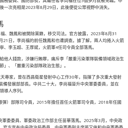
員、國務委員、國防部長，其繼任者李尚福在位5個多月就被免職。中
一次亮相是2023年8月29日，此後便從公眾視野中消失。
馬
尚福、魏鳳和被開除黨籍，移交司法。官方披露，2023年8月31
9月21日，李尚福的前任魏鳳和也遭調查。據了解，兩人均捲入火箭
寧、李玉超、王厚斌，火箭軍4任司令員全部落馬。
給他人錢款，涉嫌行賄罪，痛斥李「嚴重污染軍隊裝備領域政治生
節」、「嚴重污染部隊政治生態」。
航天專家，曾在西昌衛星發射中心工作30年，指揮了多次重大發射
軍委裝備發展部部長。中共二十大，李尚福晉升中央軍委委員，並在
家領導人序列。
導彈）部隊司令員，2015年擔任首任火箭軍司令員，2018年任國
央軍委委員、軍委政治工作部主任苗華落馬。2025年3月，中央政
日，官方宣布中央政治局委員、中央軍委副主席張又俠和中央軍委委