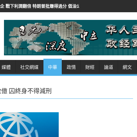
批賺得過分 倡油公司還富於民
紐時：華府AI審查豁免開源模型 保對華
媒體
社交網媒
中華
政情
財經
論道
網文
億 囚終身不得減刑