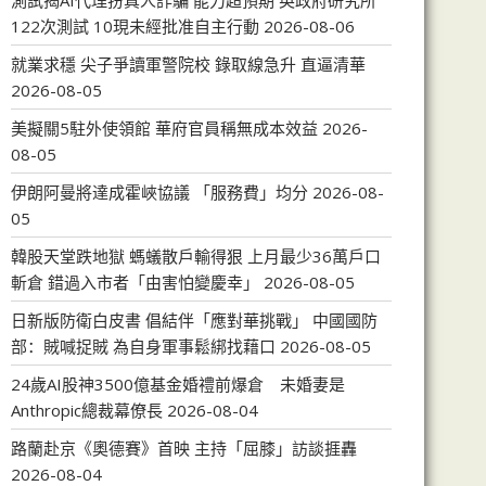
測試揭AI代理扮真人詐騙 能力超預期 英政府研究所
122次測試 10現未經批准自主行動
2026-08-06
就業求穩 尖子爭讀軍警院校 錄取線急升 直逼清華
2026-08-05
美擬關5駐外使領館 華府官員稱無成本效益
2026-
08-05
伊朗阿曼將達成霍峽協議 「服務費」均分
2026-08-
05
韓股天堂跌地獄 螞蟻散戶輸得狠 上月最少36萬戶口
斬倉 錯過入市者「由害怕變慶幸」
2026-08-05
日新版防衛白皮書 倡結伴「應對華挑戰」 中國國防
部：賊喊捉賊 為自身軍事鬆綁找藉口
2026-08-05
24歲AI股神3500億基金婚禮前爆倉 未婚妻是
Anthropic總裁幕僚長
2026-08-04
路蘭赴京《奧德賽》首映 主持「屈膝」訪談捱轟
2026-08-04