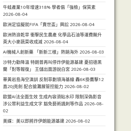
牛蛙產業10年增速318% 學者倡「強檢」保質素
2026-08-04
歐洲足協擬就FIFA「賣世盃」興訟
2026-08-04
歐洲熱浪乾旱 衝擊民生農產 化學品石油等運費飈升
英大小麥蔬菜收成減
2026-08-04
AI機械人創新藥 「新新三樣」熱銷海外
2026-08-03
沙特力勸降溫 特朗普再叫停炸伊能源基建 憂招德黑
蘭「對等報復」 王儲出面游說白宮
2026-08-03
華黃岩島海空演訓 反制菲劃領海基線 轟6K掛鷹擊12
直20J亮劍 配合搶灘展管控能力
2026-08-02
歐盟AI法全面生效 生成內容須貼水印 限制深偽影音
涉公眾利益生成文字 豁免藝術諷刺等作品
2026-08-
02
美媒：美以即將炸伊朗能源基建
2026-08-02