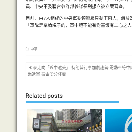
員、中央軍委聯合參謀部參謀長劉振立被立案審查。
目前，由7人組成的中央軍委領導層只剩下兩人，解放
「軍隊是拿槍桿子的，軍中絕不能有對黨懷有二心之人
中華
文
泰走向「近中遠美」 特朗普行事加劇趨勢 電動車等中
章
業進軍 泰企盼分杯羹
导
航
Related posts