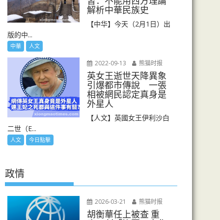
習：不能用西方理論
解析中華民族史
【中华】今天（2月1日）出
版的中...
中華
人文
2022-09-13
熊猫时报
英女王逝世天降異象
引爆都市傳說 一張
相被網民認定真身是
外星人
【人文】英國女王伊利沙白
二世（E...
人文
今日點擊
政情
2026-03-21
熊猫时报
胡衡華任上被查 重