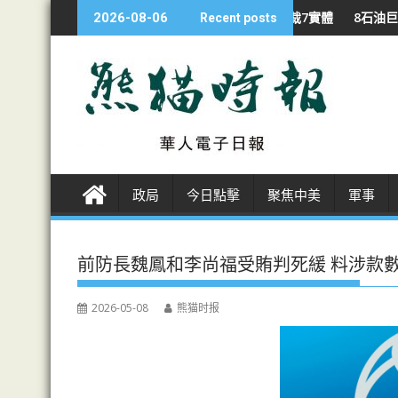
S
美 啟打印設備國安調查 制裁7實體
8石油巨企 戰下利潤翻倍 特朗普
2026-08-06
Recent posts
k
i
p
t
o
c
o
n
政局
今日點擊
聚焦中美
軍事
t
e
n
前防長魏鳳和李尚福受賄判死緩 料涉款數
t
2026-05-08
熊猫时报