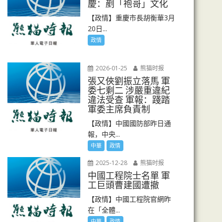
慶：剷「袍哥」文化
【政情】重慶市長胡衡華3月
20日...
政情
2026-01-25
熊猫时报
張又俠劉振立落馬 軍
委七剩二 涉嚴重違紀
違法受查 軍報：踐踏
軍委主席負責制
【政情】中國國防部昨日通
報，中央...
中華
政情
2025-12-28
熊猫时报
中國工程院士名單 軍
工巨頭曹建國遭撤
【政情】中國工程院官網昨
在「全體...
中華
政情