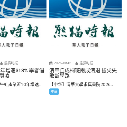
熊猫时报
2026-08-01
熊猫时报
年增速318% 學者倡
清華丘成桐班兩成清退 拔尖失
質素
敗斷學路
蛙產業近10年增速...
【中华】清華大學求真書院2026...
中華