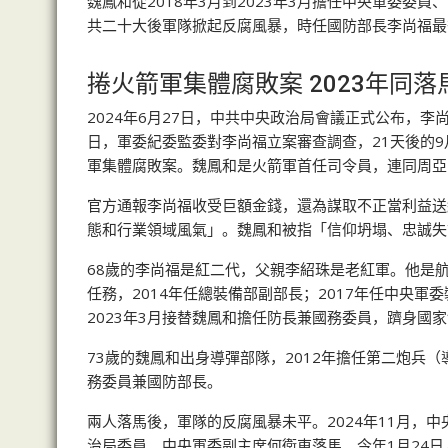
魏鳳和從2018年3月到2023年3月擔任中央軍委委
共二十大後軍隊掀起反腐風暴，時任國防部長李尚福最後
捲火箭軍集體腐敗案 2023年同落
2024年6月27日，中共中央政治局會議正式公布，李
日，軍委紀委監委對李尚福立案審查調查，21天後的
軍集體腐敗案。魏鳳和是火箭軍首任司令員，連同周亞
官方通報李尚福收受巨額金錢，還為謀取不正當利益送
態和行業領域風氣」。魏鳳和被指「信仰坍塌、忠誠失
68歲的李尚福是紅二代，父親李紹珠是老紅軍。他是
任務，2014年任總裝備部副部長；2017年任中央
2023年3月接替魏鳳和擔任防長兼國務委員，躋身國
73歲的魏鳳和出身導彈部隊，2012年擔任第二炮兵（
務委員兼國防部長。
兩人落馬後，軍隊的反腐風暴未平。2024年11月，中
治局委員、中央軍委副主席何衛東落馬。今年1月24