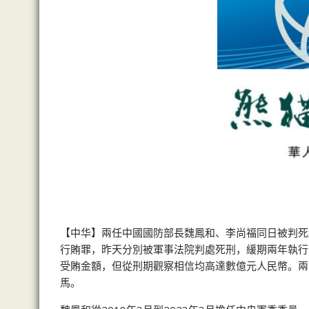
【中华】兩任中國國防部長魏鳳和、李尚福同日被判死
行賄罪，昨天分別被軍事法院判處死刑，緩期兩年執行
受賄金額，但從刑期觀察相信均高達數億元人民幣。兩
馬。