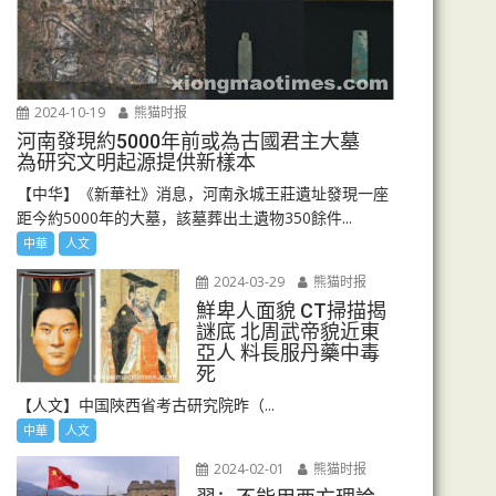
2024-10-19
熊猫时报
河南發現約5000年前或為古國君主大墓
為研究文明起源提供新樣本
【中华】《新華社》消息，河南永城王莊遺址發現一座
距今約5000年的大墓，該墓葬出土遺物350餘件...
中華
人文
2024-03-29
熊猫时报
鮮卑人面貌 CT掃描揭
謎底 北周武帝貌近東
亞人 料長服丹藥中毒
死
【人文】中国陜西省考古研究院昨（...
中華
人文
2024-02-01
熊猫时报