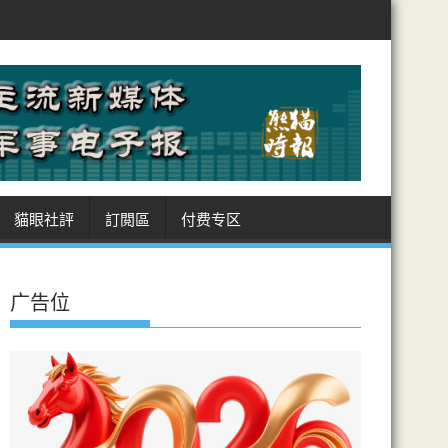
競爭力
測試揭AI代理扮真人詐騙 能力超預期 英政府研究所122次測試 
貓眼社評
訂閲區
付费专区
广告位