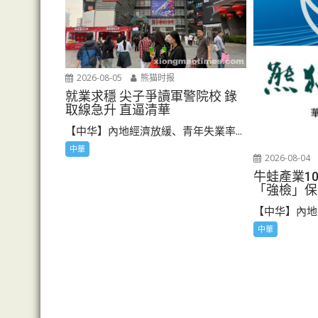
2026-08-05
熊猫时报
就業求穩 尖子爭讀軍警院校 錄
取線急升 直逼清華
【中华】內地經濟放緩、青年失業率...
中華
2026-08-04
牛蛙產業10
「強檢」保
【中华】內地牛
中華