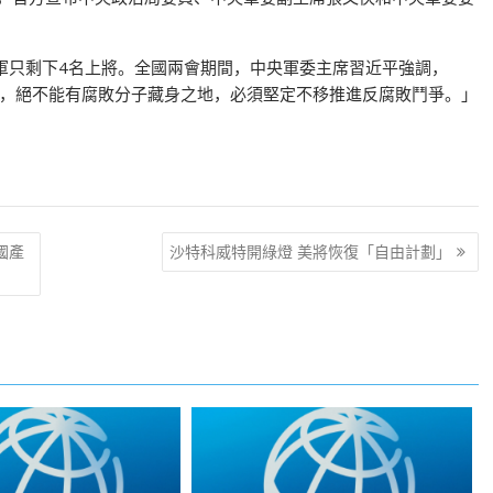
軍只剩下4名上將。全國兩會期間，中央軍委主席習近平強調，
，絕不能有腐敗分子藏身之地，必須堅定不移推進反腐敗鬥爭。」
國產
沙特科威特開綠燈 美將恢復「自由計劃」