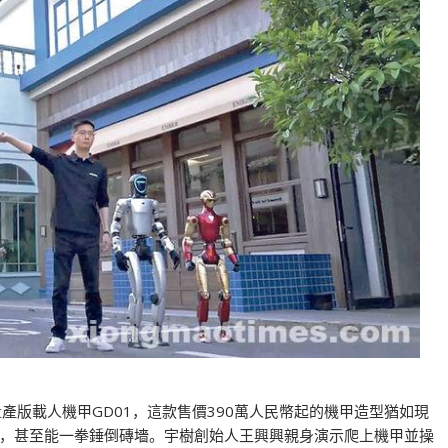
產版載人機甲GD01，這款售價390萬人民幣起的機甲造型猶如現
，甚至能一拳錘倒磚墻。宇樹創始人王興興親身演示爬上機甲並操