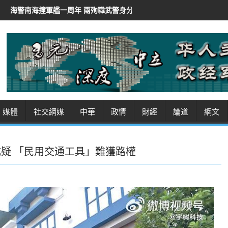
年 兩殉職武警身分曝光
伊朗總統稱「非常難」聯絡最高領袖
伊朗
媒體
社交網媒
中華
政情
財經
論道
網文
成疑 「民用交通工具」難獲路權