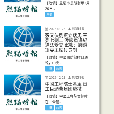
【政情】重慶市長胡衡華3月
20日...
政情
2026-01-25
熊猫时报
張又俠劉振立落馬 軍
委七剩二 涉嚴重違紀
違法受查 軍報：踐踏
軍委主席負責制
【政情】中國國防部昨日通
報，中央...
中華
政情
2025-12-28
熊猫时报
中國工程院士名單 軍
工巨頭曹建國遭撤
【政情】中國工程院官網昨
在「全體...
中華
政情