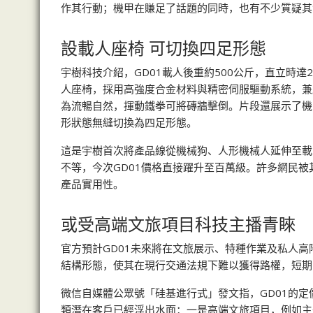
作其行動；機甲在賺足了話題的同時，也有不少質疑其
設載人座椅 可切換四足形態
宇樹科技介紹，GD01載人後重約500公斤，直立時
人座椅，採用高強度合金材料與精密伺服驅動系統，兼
為流暢自然，揮動鐵拳可將磚牆擊倒。片段還展示了機
形狀態無縫切換為四足形態。
這是宇樹首次將產品線從機械狗、人形機械人延伸至載
不等，今次GD01價格直接躍升至百萬級。許多網民
產品實用性。
或受高端文旅項目科技主播青睞
官方預計GD01未來將在文旅展示、特種作業及私人
結構形態，使其在現行交通法規下難以獲得路權，短期
微信自媒體公眾號「硅基進行式」發文指，GD01的
類潛在客戶已經浮出水面：一是高端文旅項目，例如主