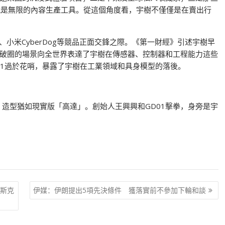
是無限的內容生產工具。從這個角度看，宇樹不僅僅是在賣出行
s、小米CyberDog等競品正面交鋒之際。《第一財經》引述宇樹早
破圈的場景向全世界表達了宇樹在傳感器、控制器和工程能力這些
01過於花哨，暴露了宇樹在工業領域和具身模型的落後。
1，造型猶如現實版「高達」。創始人王興興和GD01擊拳，身旁是宇
馬斯克
伊媒：伊朗提出5項先決條件 獲落實前不參加下輪和談