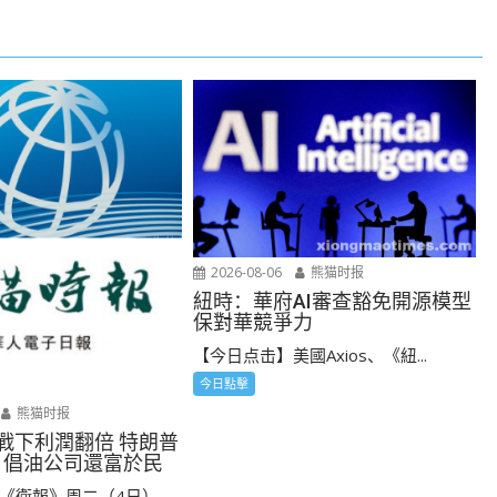
2026-08-06
熊猫时报
紐時：華府AI審查豁免開源模型
保對華競爭力
【今日点击】美國Axios、《紐...
今日點擊
熊猫时报
 戰下利潤翻倍 特朗普
 倡油公司還富於民
衛報》周二（4日）...