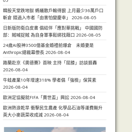
05
韓股天堂跌地獄 螞蟻散戶輸得狠 上月最少36萬戶口
斬倉 錯過入市者「由害怕變慶幸」
2026-08-05
日新版防衛白皮書 倡結伴「應對華挑戰」 中國國防
部：賊喊捉賊 為自身軍事鬆綁找藉口
2026-08-05
24歲AI股神3500億基金婚禮前爆倉 未婚妻是
Anthropic總裁幕僚長
2026-08-04
路蘭赴京《奧德賽》首映 主持「屈膝」訪談捱轟
2026-08-04
牛蛙產業10年增速318% 學者倡「強檢」保質素
2026-08-04
歐洲足協擬就FIFA「賣世盃」興訟
2026-08-04
歐洲熱浪乾旱 衝擊民生農產 化學品石油等運費飈升
英大小麥蔬菜收成減
2026-08-04