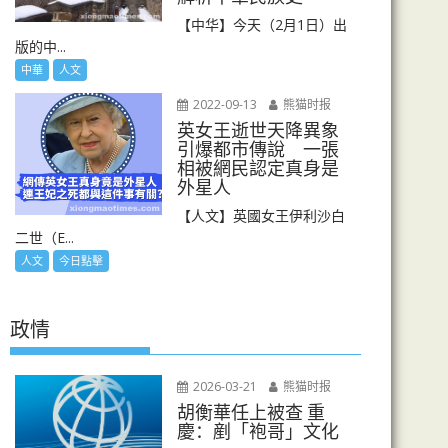
【中华】今天（2月1日）出
版的中...
中華
人文
2022-09-13
熊猫时报
英女王逝世天降異象
引爆都市傳說 一張
相被網民認定真身是
外星人
【人文】英國女王伊利沙白
二世（E...
人文
今日點擊
政情
2026-03-21
熊猫时报
胡衡華任上被查 重
慶：剷「袍哥」文化