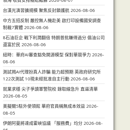
領海 收費安排癥結難解
2026-08-07
台漢光演習擴規模 聚焦反封鎖護航
2026-08-06
中方五招反制 嚴控無人機赴美 啟打印設備國安調查
制裁7實體
2026-08-06
8石油巨企 戰下利潤翻倍 特朗普批賺得過分 倡油公司
還富於民
2026-08-06
紐時：華府AI審查豁免開源模型 保對華競爭力
2026-
08-06
測試揭AI代理扮真人詐騙 能力超預期 英政府研究所
122次測試 10現未經批准自主行動
2026-08-06
就業求穩 尖子爭讀軍警院校 錄取線急升 直逼清華
2026-08-05
美擬關5駐外使領館 華府官員稱無成本效益
2026-
08-05
伊朗阿曼將達成霍峽協議 「服務費」均分
2026-08-