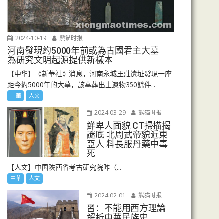
2024-10-19
熊猫时报
河南發現約5000年前或為古國君主大墓
為研究文明起源提供新樣本
【中华】《新華社》消息，河南永城王莊遺址發現一座
距今約5000年的大墓，該墓葬出土遺物350餘件...
中華
人文
2024-03-29
熊猫时报
鮮卑人面貌 CT掃描揭
謎底 北周武帝貌近東
亞人 料長服丹藥中毒
死
【人文】中国陜西省考古研究院昨（...
中華
人文
2024-02-01
熊猫时报
習：不能用西方理論
解析中華民族史