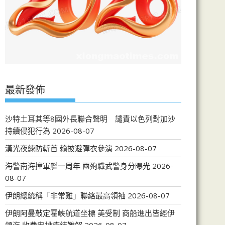
最新發佈
沙特土耳其等8國外長聯合聲明 譴責以色列對加沙
持續侵犯行為
2026-08-07
漢光夜練防斬首 賴披避彈衣參演
2026-08-07
海警南海撞軍艦一周年 兩殉職武警身分曝光
2026-
08-07
伊朗總統稱「非常難」聯絡最高領袖
2026-08-07
伊朗阿曼敲定霍峽航道坐標 美受制 商船進出皆經伊