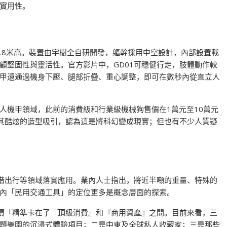
實用性。
達2.8米高。裝置由宇樹全自研開發，軀幹採用中空設計，內部設置載
顧堅固性與靈活性。官方影片中，GD01可穩健行走，肢體動作較
甲還通過機身下壓、腿部折疊、重心調整，即可在數秒內從直立人
人機甲領域，此前的消費級和行業級機械狗售價在1萬元至10萬元
被其酷炫的造型吸引，認為這是將科幻變成現實；但也有不少人質疑
高階出行等領域落實應用。業內人士指出，將近半噸的重量、特殊的
內「民用交通工具」的定位更多是概念層面的探索。
定價「精準卡在了『頂級消費』和『商用資產』之間。目前來看，三
題樂園的沉浸式體驗項目；二是中東及全球私人收藏家；三是那些