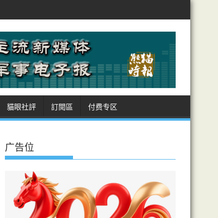
阿曼敲定霍峽航道坐標 美受制 商船進出皆經伊領海 收費安排癥結難解
貓眼社評
訂閲區
付费专区
广告位