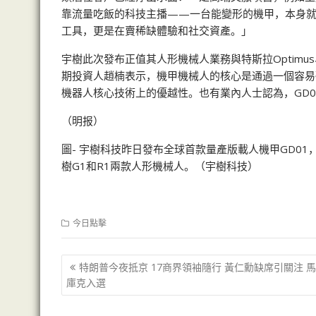
靠流量吃飯的科技主播——一台能變形的機甲，本身就
工具，更是在賣稀缺體驗和社交資產。」
宇樹此次發布正值其人形機械人業務與特斯拉Optimu
期投資人趙楠表示，機甲機械人的核心是通過一個容易
機器人核心技術上的優越性。也有業內人士認為，GD
（明报）
圖- 宇樹科技昨日發布全球首款量產版載人機甲GD0
樹G1和R1兩款人形機械人。（宇樹科技）
今日點擊
文
特朗普今夜抵京 17商界領袖隨行 黃仁勳缺席引關注 
章
庫克入選
导