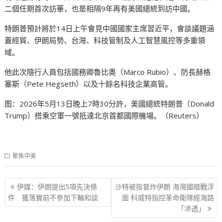
二個任期首次訪華，也是相隔9年再有美國總統到訪中國。
特朗普預計將於14日上午會見中國國家主席習近平，會談議題涵
蓋經貿、伊朗局勢、台灣、科技管制及人工智慧風控等多重領
域。
他此次隨行人員包括國務卿魯比奧（Marco Rubio）、防長赫格
塞斯（Pete Hegseth）以及十餘名科技企業高管。
图：2026年5月13日晚上7時30分許，美國總統特朗普（Donald
Trump）搭乘空軍一號抵達北京首都國際機場。（Reuters）
聚焦中美
文
伊媒：伊朗提出5項先決條
沙特被指曾炸伊朗 海灣國暗戰浮
章
件 獲落實前不參加下輪和談
面 科威特指控革命衛隊經海路
「滲透」
导