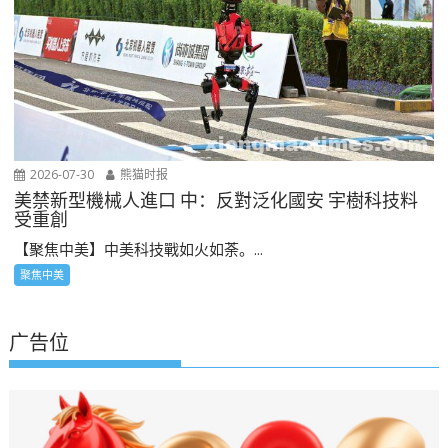
2026-07-30
熊猫时报
美禁新型機械人進口 中：反對泛化國安 宇樹科技料
受重創
【聚焦中美】中美科技戰如火如荼。...
聚焦中美
广告位