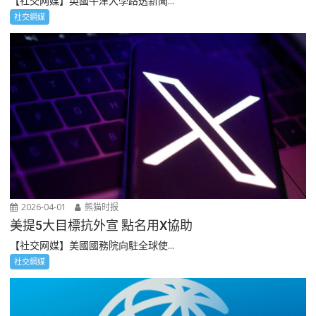
【社交网媒】英國牛津大學路透新聞...
社交網媒
2026-04-01
熊猫时报
美提5大目標抗外宣 點名用X協助
【社交网媒】美國國務院向駐全球使...
社交網媒