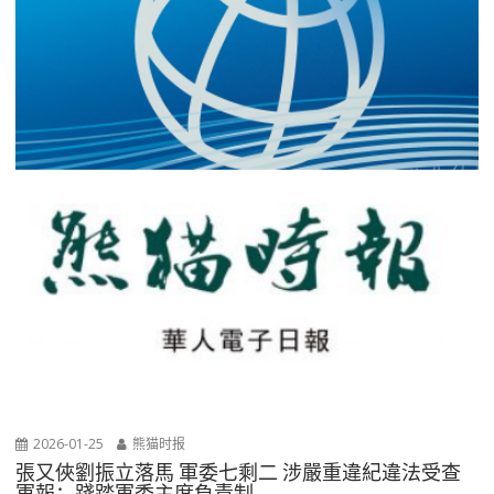
2026-01-25
熊猫时报
張又俠劉振立落馬 軍委七剩二 涉嚴重違紀違法受查
軍報：踐踏軍委主席負責制