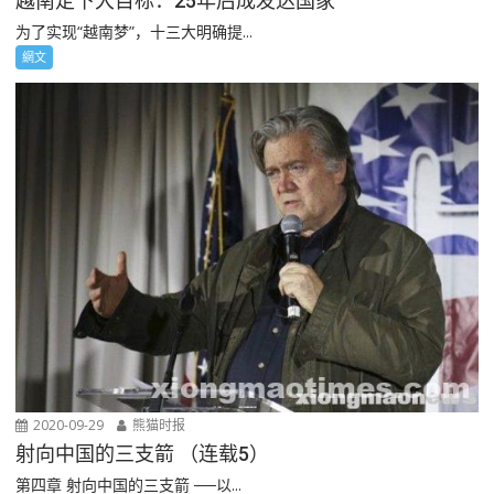
越南定下大目标：25年后成发达国家
为了实现“越南梦”，十三大明确提...
網文
2020-09-29
熊猫时报
射向中国的三支箭 （连载5）
第四章 射向中国的三支箭 ──以...