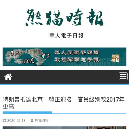
S
k
i
p
t
o
c
o
n
t
e
n
t
特朗普抵達北京 韓正迎接 官員級別較2017年
更高
2026-05-13
熊猫时报