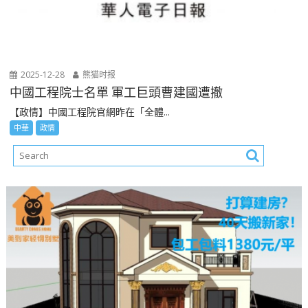
2025-12-28
熊猫时报
中國工程院士名單 軍工巨頭曹建國遭撤
【政情】中國工程院官網昨在「全體...
中華
政情