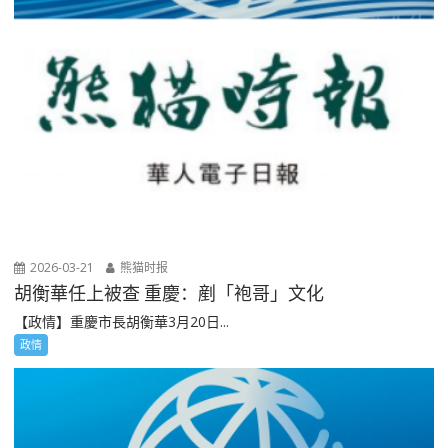
2026-03-21
熊猫时报
胡衡華任上被查 重慶：剷「袍哥」文化
【政情】重慶市長胡衡華3月20日...
政情