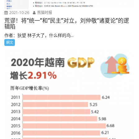
2021-10-26
熊猫时报
荒谬！将“统一”和“民主”对立，刘仲敬“诸夏论”的逻
辑陷
作者：狄望 林子大了，什么样的鸟...
網文