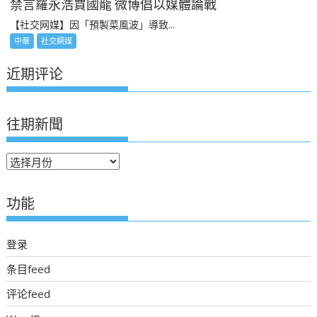
禁言羅永浩賈國龍 微博倡以媒體論戰
【社交网媒】因「預製菜風波」導致...
中華
社交網媒
近期评论
往期新聞
往
期
新
功能
聞
登录
条目feed
评论feed