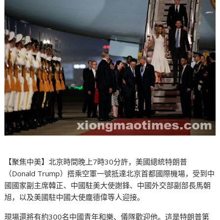
【聚焦中美】北京時間晚上7時30分許，美國總統特朗普
（Donald Trump）搭乘空軍一號抵達北京首都國際機場，受到中
國國家副主席韓正、中國駐美大使謝鋒、中國外交部副部長馬朝
旭，以及美國駐中國大使龐德偉等人迎接。
現場還將有約300名中國青年和樂、儀隊歡迎他。這是特朗普第