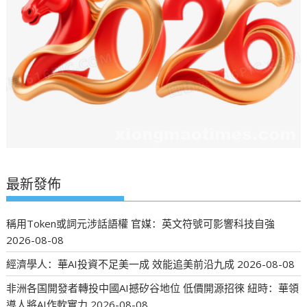
最新發佈
稱用Token或詞元涉話語權 官媒：英文符號可影響科技自強
2026-08-08
經濟學人：華AI投資不足美一成 效能追美前沿九成
2026-08-08
非洲各国開發者轉投中國AI撼矽谷地位 低價開源招徠 紐時：華領
導人將AI作軟實力
2026-08-08