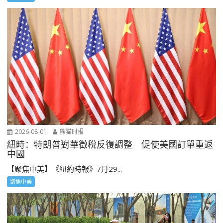
2026-08-01
熊猫时报
紐時：特朗普對華徵稅反復調整 促使美國訂單重返
中國
【聚焦中美】《紐約時報》7月29...
聚焦中美