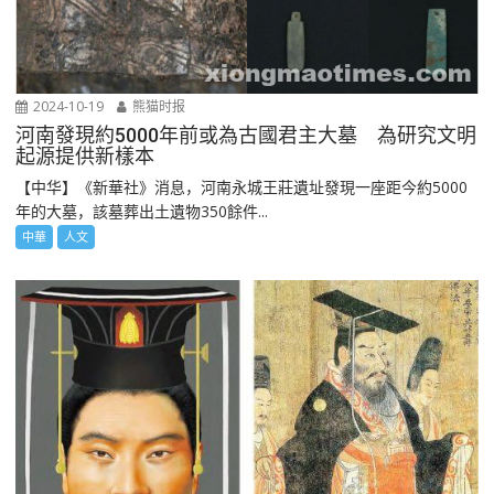
2024-10-19
熊猫时报
河南發現約5000年前或為古國君主大墓 為研究文明
起源提供新樣本
【中华】《新華社》消息，河南永城王莊遺址發現一座距今約5000
年的大墓，該墓葬出土遺物350餘件...
中華
人文