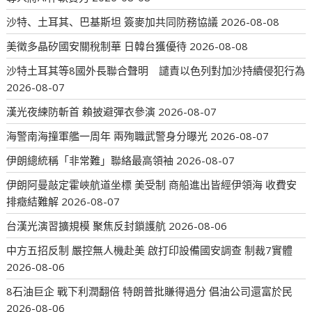
沙特、土耳其、巴基斯坦 簽麥加共同防務協議
2026-08-08
美徵多晶矽國安關稅制華 日韓台獲優待
2026-08-08
沙特土耳其等8國外長聯合聲明 譴責以色列對加沙持續侵犯行為
2026-08-07
漢光夜練防斬首 賴披避彈衣參演
2026-08-07
海警南海撞軍艦一周年 兩殉職武警身分曝光
2026-08-07
伊朗總統稱「非常難」聯絡最高領袖
2026-08-07
伊朗阿曼敲定霍峽航道坐標 美受制 商船進出皆經伊領海 收費安
排癥結難解
2026-08-07
台漢光演習擴規模 聚焦反封鎖護航
2026-08-06
中方五招反制 嚴控無人機赴美 啟打印設備國安調查 制裁7實體
2026-08-06
8石油巨企 戰下利潤翻倍 特朗普批賺得過分 倡油公司還富於民
2026-08-06