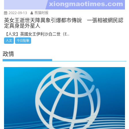
2022-09-13
熊猫时报
英女王逝世天降異象引爆都市傳說 一張相被網民認
定真身是外星人
【人文】英國女王伊利沙白二世（E...
人文
今日點擊
政情