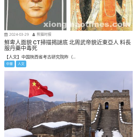
2024-03-29
熊猫时报
鮮卑人面貌 CT掃描揭謎底 北周武帝貌近東亞人 料長
服丹藥中毒死
【人文】中国陜西省考古研究院昨（...
中華
人文