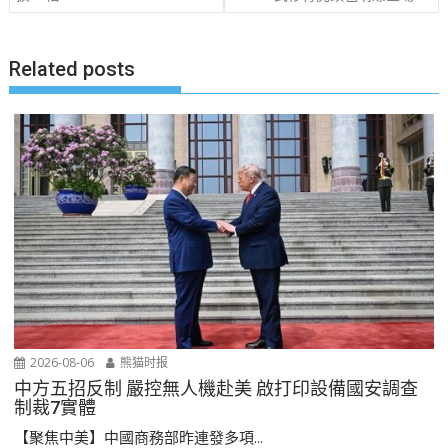
导
航
Related posts
2026-08-06
熊猫时报
中方五招反制 嚴控無人機赴美 啟打印設備國安調查
制裁7實體
【聚焦中美】中國商務部昨連發多項...