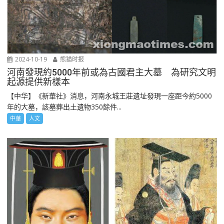
2024-10-19
熊猫时报
河南發現約5000年前或為古國君主大墓 為研究文明
起源提供新樣本
【中华】《新華社》消息，河南永城王莊遺址發現一座距今約5000
年的大墓，該墓葬出土遺物350餘件...
中華
人文