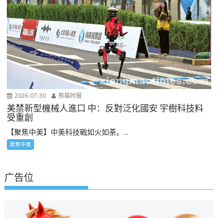
2026-07-30
熊猫时报
美禁新型機械人進口 中：反對泛化國安 宇樹科技料
受重創
【聚焦中美】中美科技戰如火如荼。...
聚焦中美
广告位