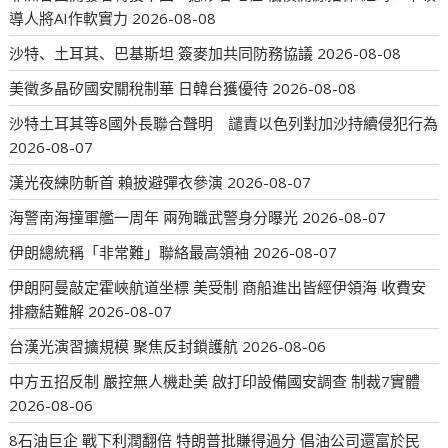
導人將AI作軟實力
2026-08-08
沙特、土耳其、巴基斯坦 簽麥加共同防務協議
2026-08-08
美徵多晶矽國安關稅制華 日韓台獲優待
2026-08-08
沙特土耳其等8國外長聯合聲明 譴責以色列對加沙持續侵犯行為
2026-08-07
漢光夜練防斬首 賴披避彈衣參演
2026-08-07
海警南海撞軍艦一周年 兩殉職武警身分曝光
2026-08-07
伊朗總統稱「非常難」聯絡最高領袖
2026-08-07
伊朗阿曼敲定霍峽航道坐標 美受制 商船進出皆經伊領海 收費安
排癥結難解
2026-08-07
台漢光演習擴規模 聚焦反封鎖護航
2026-08-06
中方五招反制 嚴控無人機赴美 啟打印設備國安調查 制裁7實體
2026-08-06
8石油巨企 戰下利潤翻倍 特朗普批賺得過分 倡油公司還富於民