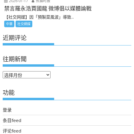
2026-01-17
熊猫时报
禁言羅永浩賈國龍 微博倡以媒體論戰
【社交网媒】因「預製菜風波」導致...
中華
社交網媒
近期评论
往期新聞
往
期
新
功能
聞
登录
条目feed
评论feed