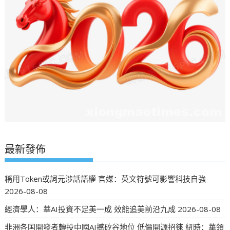
最新發佈
稱用Token或詞元涉話語權 官媒：英文符號可影響科技自強
2026-08-08
經濟學人：華AI投資不足美一成 效能追美前沿九成
2026-08-08
非洲各国開發者轉投中國AI撼矽谷地位 低價開源招徠 紐時：華領