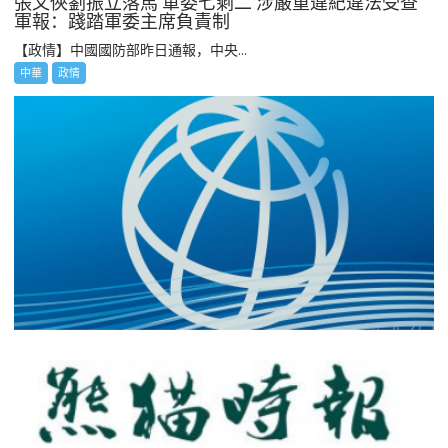
張又俠劉振立落馬 軍委七剩二 涉嚴重違紀違法受查
軍報：踐踏軍委主席負責制
【政情】中國國防部昨日通報，中央...
中華
政情