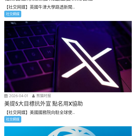
【社交网媒】英國牛津大學路透新聞...
社交網媒
2026-04-01
熊猫时报
美提5大目標抗外宣 點名用X協助
【社交网媒】美國國務院向駐全球使...
社交網媒