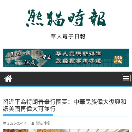
S
k
i
p
t
o
c
o
n
t
e
n
t
習近平為特朗普舉行國宴：中華民族偉大復興和
讓美國再偉大可並行
2026-05-14
熊猫时报