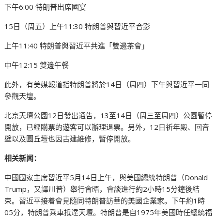
下午6:00 特朗普出席國宴
15日（周五）上午11:30 特朗普與習近平合影
上午11:40 特朗普與習近平共進「雙邊茶會」
中午12:15 雙邊午餐
此外，有美媒報道指特朗普將於14日（周四）下午與習近平一同
參觀天壇。
北京天壇公園12日發出通告，13至14日（周三至周四）公園暫停
開放，已經購票的遊客可以辦理退票。另外，12日祈年殿、回音
壁以及圜丘壇也因古建維修，暫停開放。
相关新闻：
中國國家主席習近平5月14日上午，與美國總統特朗普（Donald
Trump，又譯川普）舉行會晤，會談進行約2小時15分鐘後結
束。習近平接着會見隨同特朗普訪華的美國企業家。下午約1時
05分，特朗普乘車抵達天壇。特朗普是自1975年美國時任總統福