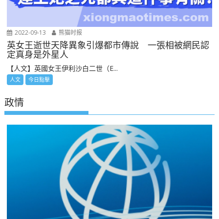
2022-09-13
熊猫时报
英女王逝世天降異象引爆都市傳說 一張相被網民認
定真身是外星人
【人文】英國女王伊利沙白二世（E...
人文
今日點擊
政情