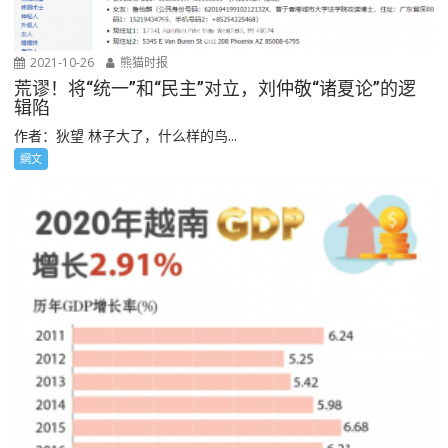
2021-10-26
熊猫时报
荒谬！将“统一”和“民主”对立，刘仲敬“诸夏论”的逻
辑陷
作者：狄望 林子大了，什么样的鸟...
網文