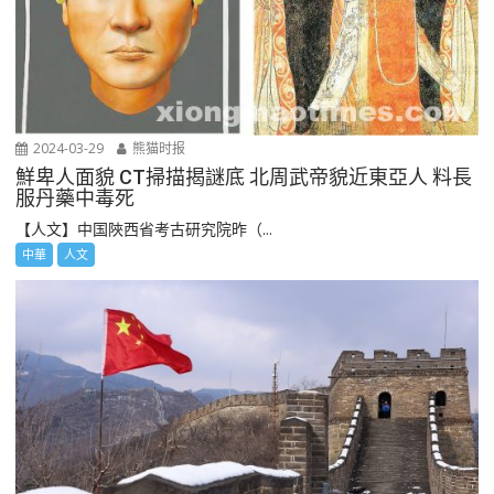
2024-03-29
熊猫时报
鮮卑人面貌 CT掃描揭謎底 北周武帝貌近東亞人 料長
服丹藥中毒死
【人文】中国陜西省考古研究院昨（...
中華
人文