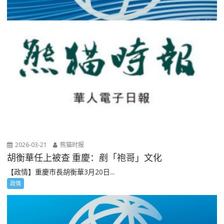
2026-03-21
熊猫时报
胡衡華任上被查 重慶：剷「袍哥」文化
【政情】重慶市長胡衡華3月20日...
政情