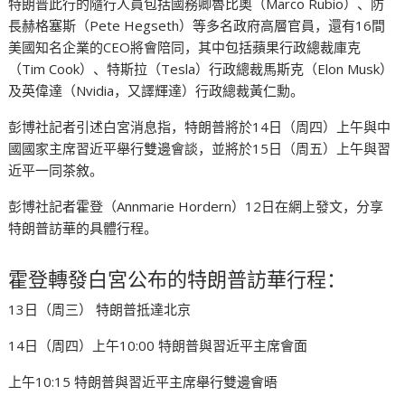
特朗普此行的隨行人員包括國務卿魯比奧（Marco Rubio）、防
長赫格塞斯（Pete Hegseth）等多名政府高層官員，還有16間
美國知名企業的CEO將會陪同，其中包括蘋果行政總裁庫克
（Tim Cook）、特斯拉（Tesla）行政總裁馬斯克（Elon Musk）
及英偉達（Nvidia，又譯輝達）行政總裁黃仁勳。
彭博社記者引述白宮消息指，特朗普將於14日（周四）上午與中
國國家主席習近平舉行雙邊會談，並將於15日（周五）上午與習
近平一同茶敘。
彭博社記者霍登（Annmarie Hordern）12日在網上發文，分享
特朗普訪華的具體行程。
霍登轉發白宮公布的特朗普訪華行程：
13日（周三） 特朗普抵達北京
14日（周四）上午10:00 特朗普與習近平主席會面
上午10:15 特朗普與習近平主席舉行雙邊會晤