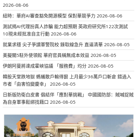
2026-08-06
紐時：華府AI審查豁免開源模型 保對華競爭力
2026-08-06
測試揭AI代理扮真人詐騙 能力超預期 英政府研究所122次測試
10現未經批准自主行動
2026-08-06
就業求穩 尖子爭讀軍警院校 錄取線急升 直逼清華
2026-08-05
美擬關5駐外使領館 華府官員稱無成本效益
2026-08-05
伊朗阿曼將達成霍峽協議 「服務費」均分
2026-08-05
韓股天堂跌地獄 螞蟻散戶輸得狠 上月最少36萬戶口斬倉 錯過入
市者「由害怕變慶幸」
2026-08-05
日新版防衛白皮書 倡結伴「應對華挑戰」 中國國防部：賊喊捉賊
為自身軍事鬆綁找藉口
2026-08-05