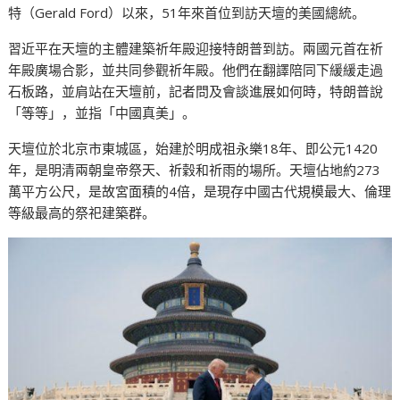
特（Gerald Ford）以來，51年來首位到訪天壇的美國總統。
習近平在天壇的主體建築祈年殿迎接特朗普到訪。兩國元首在祈
年殿廣場合影，並共同參觀祈年殿。他們在翻譯陪同下緩緩走過
石板路，並肩站在天壇前，記者問及會談進展如何時，特朗普說
「等等」，並指「中國真美」。
天壇位於北京市東城區，始建於明成祖永樂18年、即公元1420
年，是明清兩朝皇帝祭天、祈穀和祈雨的場所。天壇佔地約273
萬平方公尺，是故宮面積的4倍，是現存中國古代規模最大、倫理
等級最高的祭祀建築群。