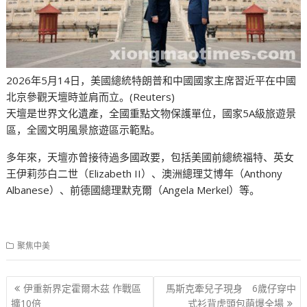
2026年5月14日，美國總統特朗普和中國國家主席習近平在中國
北京參觀天壇時並肩而立。(Reuters)
天壇是世界文化遺產，全國重點文物保護單位，國家5A級旅遊景
區，全國文明風景旅遊區示範點。
多年來，天壇亦曾接待過多國政要，包括美國前總統福特、英女
王伊莉莎白二世（Elizabeth II）、澳洲總理艾博年（Anthony
Albanese）、前德國總理默克爾（Angela Merkel）等。
聚焦中美
文
伊重新界定霍爾木茲 作戰區
馬斯克牽兒子現身 6歲仔穿中
章
擴10倍
式衫背虎頭包萌爆全場