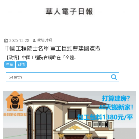
2025-12-28
熊猫时报
中國工程院士名單 軍工巨頭曹建國遭撤
【政情】中國工程院官網昨在「全體...
中華
政情