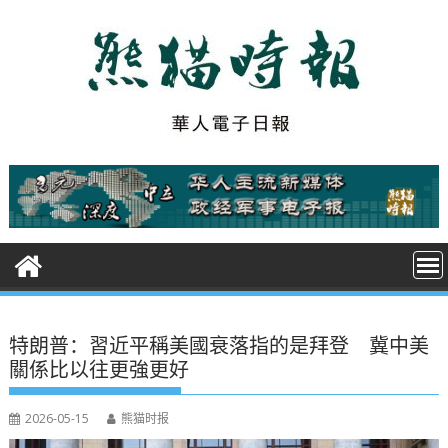
S
k
i
p
t
o
c
o
n
t
e
n
t
特朗普：習近平稱美國衰落指的是拜登 冀中美
關係比以往更強更好
2026-05-15
熊猫时报