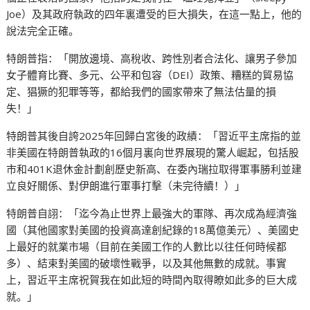
Joe）及其政府執政的四年裏遭受的巨大損失，在這一點上，他的
說法完全正確。
特朗普指：「開放邊境、高稅收、跨性別者合法化、讓男子參加
女子體育比賽、多元、公平和包容（DEI）政策、糟糕的貿易協
定、猖獗的犯罪等等，都給我們的國家帶來了無法估量的損
失！」
特朗普其後自誇2025年回歸白宮後的政績：「習近平主席指的並
非美國在特朗普執政的16個月裏向世界展現的驚人崛起，包括股
市和401K退休金計劃創歷史新高、在委內瑞拉取得軍事勝利並建
立良好關係、對伊朗進行軍事打擊（未完待續！）」
特朗普自詡：「迄今為止世界上最強大的軍隊、再次成為經濟強
國（其他國家對美國的投資高達創紀錄的18萬億美元）、美國史
上最好的就業市場（目前在美國工作的人數比以往任何時候都
多）、結束對美國的破壞性戰爭，以及其他無數的成就。事實
上，習近平主席祝賀我在如此短的時間內取得瞭如此多的巨大成
就。」