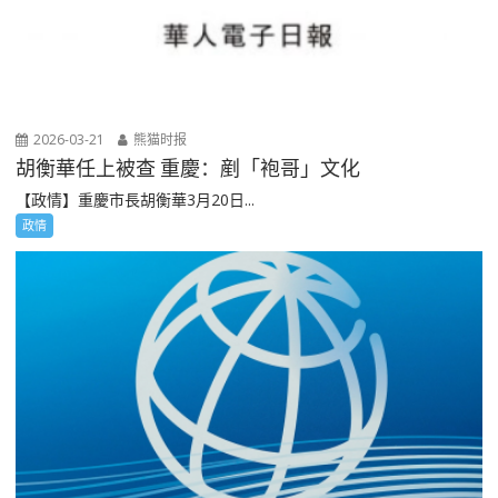
2026-03-21
熊猫时报
胡衡華任上被查 重慶：剷「袍哥」文化
【政情】重慶市長胡衡華3月20日...
政情