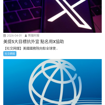
2026-04-01
熊猫时报
美提5大目標抗外宣 點名用X協助
【社交网媒】美國國務院向駐全球使...
社交網媒