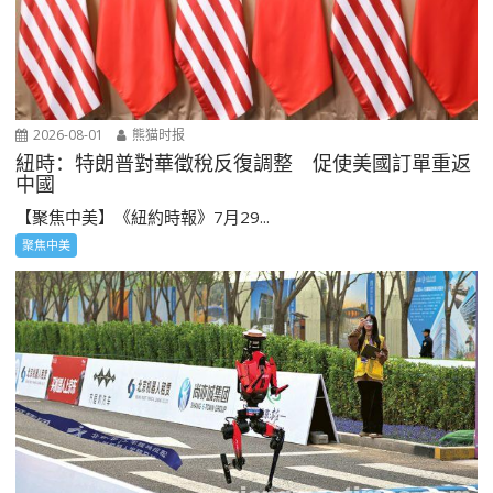
2026-08-01
熊猫时报
紐時：特朗普對華徵稅反復調整 促使美國訂單重返
中國
【聚焦中美】《紐約時報》7月29...
聚焦中美