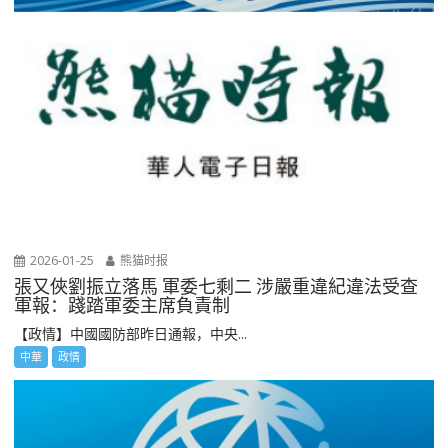
2026-01-25
熊猫时报
張又俠劉振立落馬 軍委七剩二 涉嚴重違紀違法受查
軍報：踐踏軍委主席負責制
【政情】中國國防部昨日通報，中央...
中華
政情