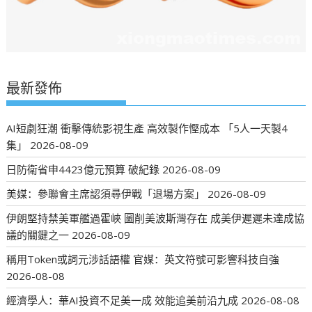
最新發佈
AI短劇狂潮 衝擊傳統影視生產 高效製作慳成本 「5人一天製4
集」
2026-08-09
日防衛省申4423億元預算 破紀錄
2026-08-09
美媒：參聯會主席認須尋伊戰「退場方案」
2026-08-09
伊朗堅持禁美軍艦過霍峽 圖削美波斯灣存在 成美伊遲遲未達成協
議的關鍵之一
2026-08-09
稱用Token或詞元涉話語權 官媒：英文符號可影響科技自強
2026-08-08
經濟學人：華AI投資不足美一成 效能追美前沿九成
2026-08-08