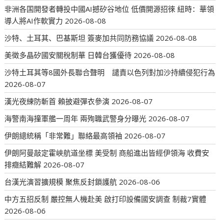
非洲各国開發者轉投中國AI撼矽谷地位 低價開源招徠 紐時：華領
導人將AI作軟實力
2026-08-08
沙特、土耳其、巴基斯坦 簽麥加共同防務協議
2026-08-08
美徵多晶矽國安關稅制華 日韓台獲優待
2026-08-08
沙特土耳其等8國外長聯合聲明 譴責以色列對加沙持續侵犯行為
2026-08-07
漢光夜練防斬首 賴披避彈衣參演
2026-08-07
海警南海撞軍艦一周年 兩殉職武警身分曝光
2026-08-07
伊朗總統稱「非常難」聯絡最高領袖
2026-08-07
伊朗阿曼敲定霍峽航道坐標 美受制 商船進出皆經伊領海 收費安
排癥結難解
2026-08-07
台漢光演習擴規模 聚焦反封鎖護航
2026-08-06
中方五招反制 嚴控無人機赴美 啟打印設備國安調查 制裁7實體
2026-08-06