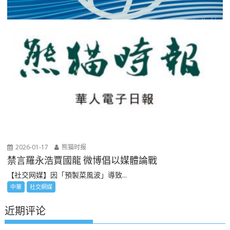
2026-01-17
熊猫时报
禁言羅永浩賈國龍 微博倡以媒體論戰
【社交网媒】因「預製菜風波」導致...
中華
社交網媒
近期评论