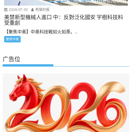
2026-07-30
熊猫时报
美禁新型機械人進口 中：反對泛化國安 宇樹科技料
受重創
【聚焦中美】中美科技戰如火如荼。...
聚焦中美
广告位