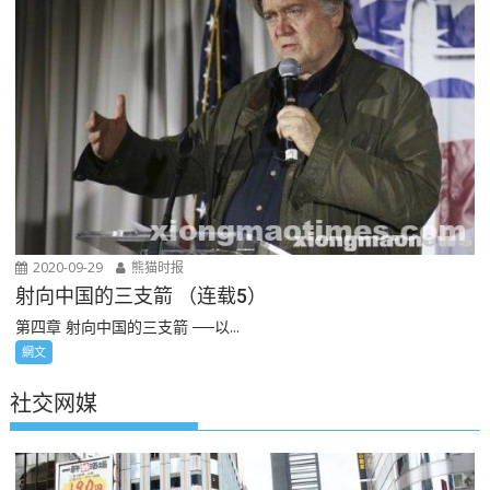
2020-09-29
熊猫时报
射向中国的三支箭 （连载5）
第四章 射向中国的三支箭 ──以...
網文
社交网媒