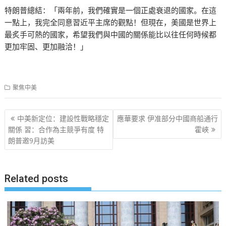
特朗普總結：「兩年前，我們確實是一個正處衰退的國家。在這
一點上，我完全同意習近平主席的觀點！但現在，美國是世界上
最炙手可熱的國家，希望我們與中國的關係能比以往任何時候都
更加牢固、更加融洽！」
聚焦中美
文
中美新定位：建設性戰略穩定
應華要求 伊准部分中國商船通行
章
關係 習：合作為主競爭有度 特
霍峽
朗普邀9月訪美
导
航
Related posts