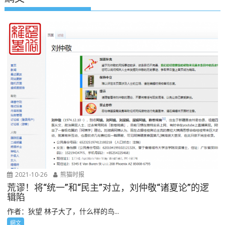
2021-10-26
熊猫时报
荒谬！将“统一”和“民主”对立，刘仲敬“诸夏论”的逻
辑陷
作者：狄望 林子大了，什么样的鸟...
網文