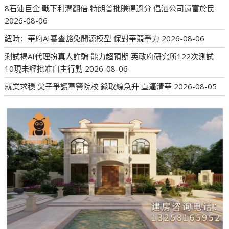
8石油巨企 戰下利潤翻倍 特朗普批賺得過分 倡油公司還富於民
2026-08-06
紐時：華府AI審查豁免開源模型 保對華競爭力
2026-08-06
測試揭AI代理扮真人詐騙 能力超預期 英政府研究所122次測試
10現未經批准自主行動
2026-08-06
就業求穩 尖子爭讀軍警院校 錄取線急升 直逼清華
2026-08-05