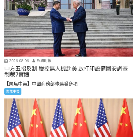
2026-08-06
熊猫时报
中方五招反制 嚴控無人機赴美 啟打印設備國安調查
制裁7實體
【聚焦中美】中國商務部昨連發多項...
聚焦中美