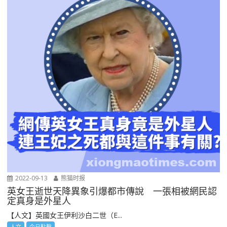
2022-09-13
熊猫时报
英女王逝世天降異象引爆都市傳說 一張相被網民認
定真身是外星人
【人文】英國女王伊利沙白二世（E...
人文
今日點擊