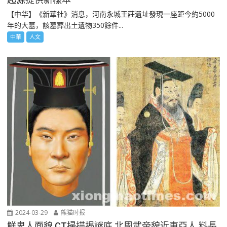
【中华】《新華社》消息，河南永城王莊遺址發現一座距今約5000
年的大墓，該墓葬出土遺物350餘件...
中華
人文
2024-03-29
熊猫时报
鮮卑人面貌 CT掃描揭謎底 北周武帝貌近東亞人 料長