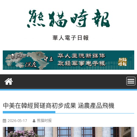
S
k
i
p
t
o
c
o
n
t
e
n
t
中美在韓經貿磋商初步成果 涵農產品飛機
2026-05-17
熊猫时报