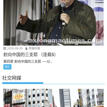
2020-09-29
熊猫时报
射向中国的三支箭 （连载5）
第四章 射向中国的三支箭 ──以...
網文
社交网媒