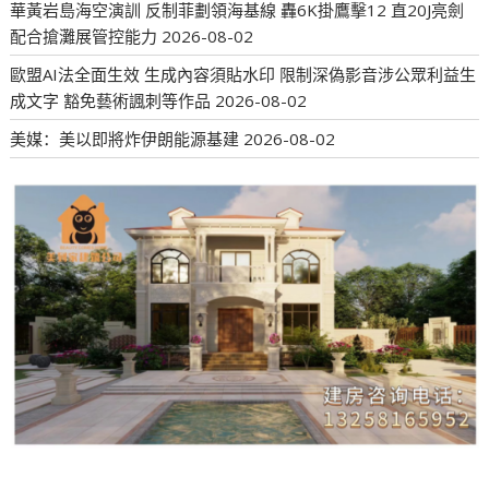
華黃岩島海空演訓 反制菲劃領海基線 轟6K掛鷹擊12 直20J亮劍
配合搶灘展管控能力
2026-08-02
歐盟AI法全面生效 生成內容須貼水印 限制深偽影音涉公眾利益生
成文字 豁免藝術諷刺等作品
2026-08-02
美媒：美以即將炸伊朗能源基建
2026-08-02