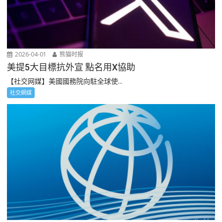
2026-04-01
熊猫时报
美提5大目標抗外宣 點名用X協助
【社交网媒】美國國務院向駐全球使...
社交網媒