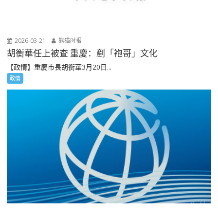
2026-03-21
熊猫时报
胡衡華任上被查 重慶：剷「袍哥」文化
【政情】重慶市長胡衡華3月20日...
政情