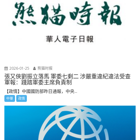
2026-01-25
熊猫时报
張又俠劉振立落馬 軍委七剩二 涉嚴重違紀違法受查
軍報：踐踏軍委主席負責制
【政情】中國國防部昨日通報，中央...
中華
政情