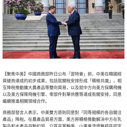
【聚焦中美】中國商務部昨日公布「習特會」前，中美在韓國經
貿磋商達成的初步成果，包括就關稅安排形成「積極共識」，相
互降稅推動擴大農產品等雙向貿易，以及就中方向美方採購飛機
以及美方保障飛機引擎、零部件對華供應等達成有關安排，同意
繼續推進相關領域合作。
商務部發言人表示，中美雙方原則同意對「同等規模的各自關注
產品」降稅。在農產品貿易方面，美方將積極推動解決中方在乳
製品和水產品自動扣留、介質盆景輸美、山東禽流感無疫區認定