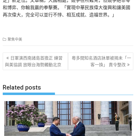
和博弈、你輸我贏的拳擊賽。「實現中華民族偉大復興和讓美國
再次偉大，完全可以並行不悖、相互成就、造福世界。」
聚焦中美
文
日軍演西南諸島首擔正 練習
粵多間知名酒店牀單被揭未「一
章
與美協調 放眼台海勢觸動北京
客一換」 責令整改
导
航
Related posts