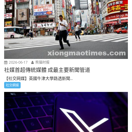
2026-06-17
熊猫时报
社媒首超傳統媒體 成最主要新聞管道
【社交网媒】英國牛津大學路透新聞...
社交網媒