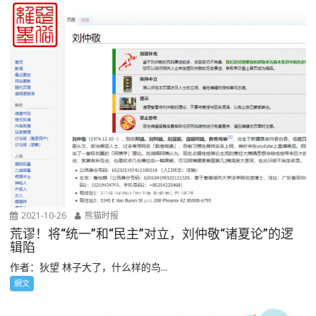
2021-10-26
熊猫时报
荒谬！将“统一”和“民主”对立，刘仲敬“诸夏论”的逻
辑陷
作者：狄望 林子大了，什么样的鸟...
網文