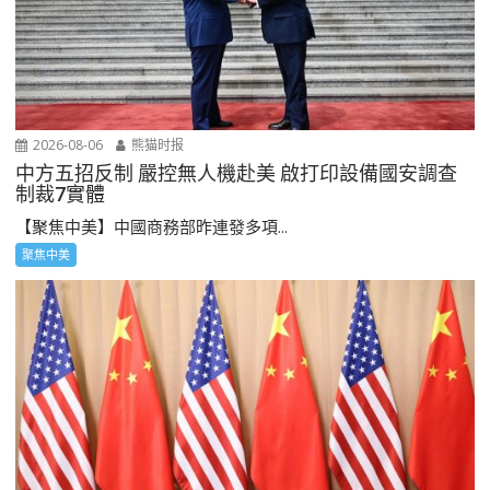
2026-08-06
熊猫时报
中方五招反制 嚴控無人機赴美 啟打印設備國安調查
制裁7實體
【聚焦中美】中國商務部昨連發多項...
聚焦中美