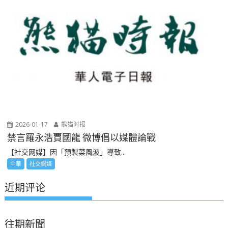
2026-01-17
熊猫时报
禁言羅永浩賈國龍 微博倡以媒體論戰
【社交网媒】因「預製菜風波」導致...
中華
社交網媒
近期评论
往期新聞