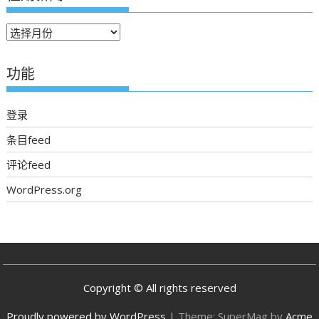
往
期
新
功能
聞
登录
条目feed
评论feed
WordPress.org
Copyright © All rights reserved
Proudly powered by WordPress
|
Theme: SuperMag by
Acme