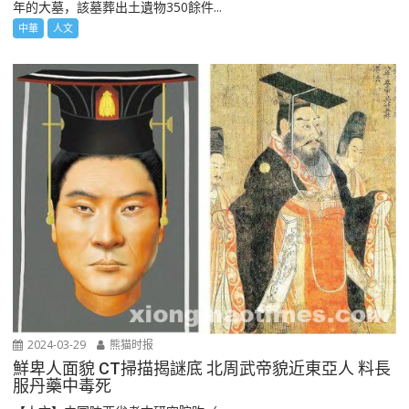
年的大墓，該墓葬出土遺物350餘件...
中華
人文
2024-03-29
熊猫时报
鮮卑人面貌 CT掃描揭謎底 北周武帝貌近東亞人 料長
服丹藥中毒死