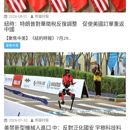
2026-08-01
熊猫时报
紐時：特朗普對華徵稅反復調整 促使美國訂單重返
中國
【聚焦中美】《紐約時報》7月29...
聚焦中美
2026-07-30
熊猫时报
美禁新型機械人進口 中：反對泛化國安 宇樹科技料