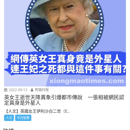
2022-09-13
熊猫时报
英女王逝世天降異象引爆都市傳說 一張相被網民認
定真身是外星人
【人文】英國女王伊利沙白二世（E...
人文
今日點擊