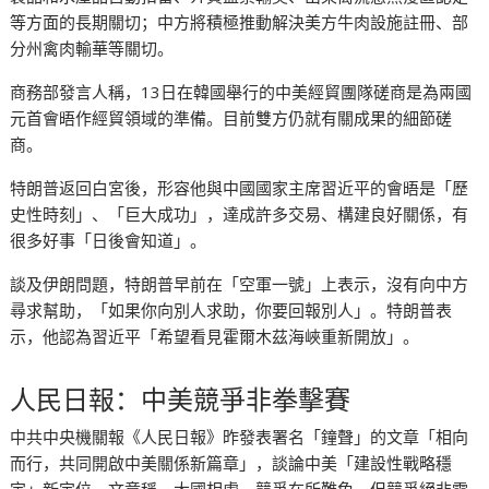
等方面的長期關切；中方將積極推動解決美方牛肉設施註冊、部
分州禽肉輸華等關切。
商務部發言人稱，13日在韓國舉行的中美經貿團隊磋商是為兩國
元首會晤作經貿領域的準備。目前雙方仍就有關成果的細節磋
商。
特朗普返回白宮後，形容他與中國國家主席習近平的會晤是「歷
史性時刻」、「巨大成功」，達成許多交易、構建良好關係，有
很多好事「日後會知道」。
談及伊朗問題，特朗普早前在「空軍一號」上表示，沒有向中方
尋求幫助，「如果你向別人求助，你要回報別人」。特朗普表
示，他認為習近平「希望看見霍爾木茲海峽重新開放」。
人民日報：中美競爭非拳擊賽
中共中央機關報《人民日報》昨發表署名「鐘聲」的文章「相向
而行，共同開啟中美關係新篇章」，談論中美「建設性戰略穩
定」新定位。文章稱，大國相處，競爭在所難免，但競爭絕非零