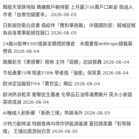
韓股天堂跌地獄 螞蟻散戶輸得狠 上月最少36萬戶口斬倉 錯過入
市者「由害怕變慶幸」
2026-08-05
日新版防衛白皮書 倡結伴「應對華挑戰」 中國國防部：賊喊捉賊
為自身軍事鬆綁找藉口
2026-08-05
24歲AI股神3500億基金婚禮前爆倉 未婚妻是Anthropic總裁幕
僚長
2026-08-04
路蘭赴京《奧德賽》首映 主持「屈膝」訪談捱轟
2026-08-04
牛蛙產業10年增速318% 學者倡「強檢」保質素
2026-08-04
歐洲足協擬就FIFA「賣世盃」興訟
2026-08-04
歐洲熱浪乾旱 衝擊民生農產 化學品石油等運費飈升 英大小麥蔬
菜收成減
2026-08-04
AI機械人創新藥 「新新三樣」熱銷海外
2026-08-03
沙特力勸降溫 特朗普再叫停炸伊能源基建 憂招德黑蘭「對等報
復」 王儲出面游說白宮
2026-08-03