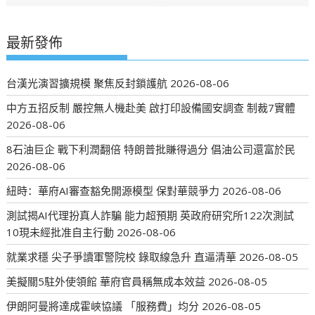
最新發佈
台漢光演習擴規模 聚焦反封鎖護航
2026-08-06
中方五招反制 嚴控無人機赴美 啟打印設備國安調查 制裁7實體
2026-08-06
8石油巨企 戰下利潤翻倍 特朗普批賺得過分 倡油公司還富於民
2026-08-06
紐時：華府AI審查豁免開源模型 保對華競爭力
2026-08-06
測試揭AI代理扮真人詐騙 能力超預期 英政府研究所122次測試
10現未經批准自主行動
2026-08-06
就業求穩 尖子爭讀軍警院校 錄取線急升 直逼清華
2026-08-05
美擬關5駐外使領館 華府官員稱無成本效益
2026-08-05
伊朗阿曼將達成霍峽協議 「服務費」均分
2026-08-05