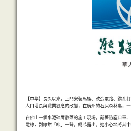
【中华】長久以來，上門安裝馬桶、改造電路、鑽孔打
人口增長與職業觀念的改變，在廣州的石屎森林裏，一
在佛山一個水泥碎屑散落的施工現場，戴著防塵口罩、
電線，剝線鉗「咔」一聲，銅芯露出。她小心地將其中