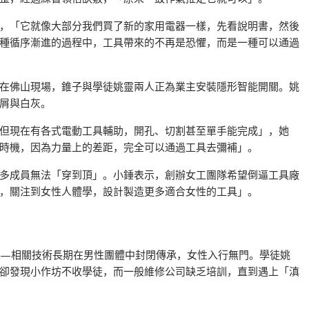
，「它就像大部分我們買了新的家用電器一樣，先看說明書，然後
種循序漸進的過程中，工具帶來的不再是恐懼，而是一種可以通過
在佛山現場，錐子與學徒姚靈兩人正為業主安裝隱形智能開關。姚
屑與白灰。
但現在有各式電動工具輔助，開孔、切割甚至單手能完成」，她
時機，因為力量上的差距，完全可以通過工具去彌補」。
多成員無法「穿到頂」。小錘表示，創辦女工團隊希望倒逼工具廠
，關注到女性人體學，設計製造更多適合女性的工具」。
—相關技術長期在男性團體中封閉傳承，女性入行無門。學徒姚
卻發現小作坊不收學徒，而一般維修公司缺乏培訓，直到遇上「滇