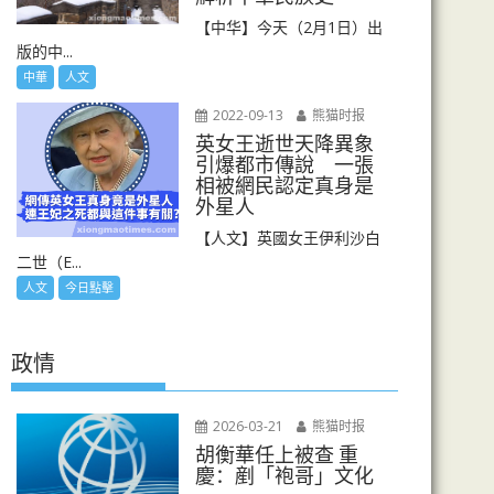
【中华】今天（2月1日）出
版的中...
中華
人文
2022-09-13
熊猫时报
英女王逝世天降異象
引爆都市傳說 一張
相被網民認定真身是
外星人
【人文】英國女王伊利沙白
二世（E...
人文
今日點擊
政情
2026-03-21
熊猫时报
胡衡華任上被查 重
慶：剷「袍哥」文化