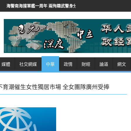
周年 兩殉職武警身分曝光
伊朗總統稱「非常難」聯絡最高領袖
伊朗
媒體
社交網媒
中華
政情
財經
論道
網文
不育潮催生女性獨居市場 全女團隊廣州受捧