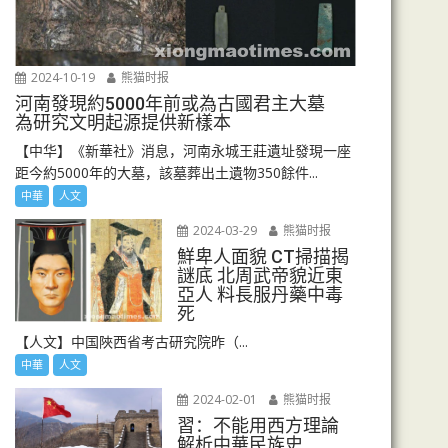
2024-10-19
熊猫时报
河南發現約5000年前或為古國君主大墓
為研究文明起源提供新樣本
【中华】《新華社》消息，河南永城王莊遺址發現一座
距今約5000年的大墓，該墓葬出土遺物350餘件...
中華
人文
2024-03-29
熊猫时报
鮮卑人面貌 CT掃描揭
謎底 北周武帝貌近東
亞人 料長服丹藥中毒
死
【人文】中国陜西省考古研究院昨（...
中華
人文
2024-02-01
熊猫时报
習：不能用西方理論
解析中華民族史