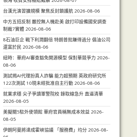
領海 收費安排癥結難解
2026-08-07
台漢光演習擴規模 聚焦反封鎖護航
2026-08-06
中方五招反制 嚴控無人機赴美 啟打印設備國安調查
制裁7實體
2026-08-06
8石油巨企 戰下利潤翻倍 特朗普批賺得過分 倡油公司
還富於民
2026-08-06
紐時：華府AI審查豁免開源模型 保對華競爭力
2026-
08-06
測試揭AI代理扮真人詐騙 能力超預期 英政府研究所
122次測試 10現未經批准自主行動
2026-08-06
就業求穩 尖子爭讀軍警院校 錄取線急升 直逼清華
2026-08-05
美擬關5駐外使領館 華府官員稱無成本效益
2026-
08-05
伊朗阿曼將達成霍峽協議 「服務費」均分
2026-08-