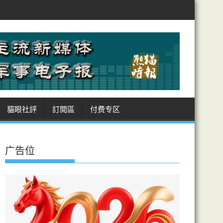
阿曼敲定霍峽航道坐標 美受制 商船進出皆經伊領海 收費安排癥結難解
貓眼社評
訂閲區
付费专区
广告位