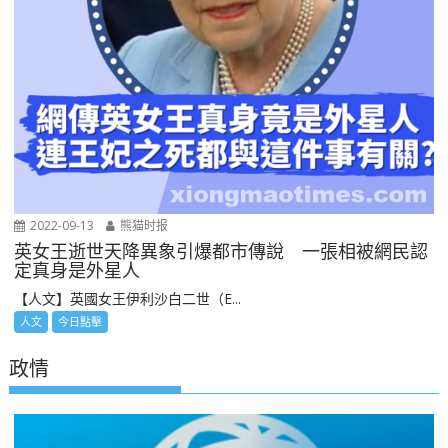
2022-09-13
熊猫时报
英女王逝世天降異象引爆都市傳說 一張相被網民認
定真身是外星人
【人文】英國女王伊利沙白二世（E...
人文
今日點擊
政情