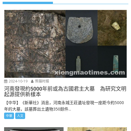
2024-10-19
熊猫时报
河南發現約5000年前或為古國君主大墓 為研究文明
起源提供新樣本
【中华】《新華社》消息，河南永城王莊遺址發現一座距今約5000
年的大墓，該墓葬出土遺物350餘件...
中華
人文