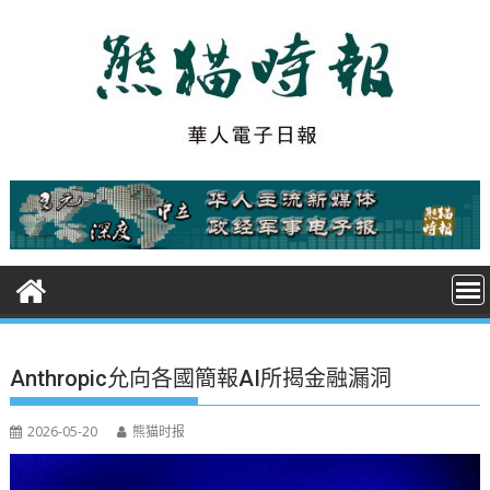
S
k
i
p
t
o
c
o
n
t
e
n
t
Anthropic允向各國簡報AI所揭金融漏洞
2026-05-20
熊猫时报