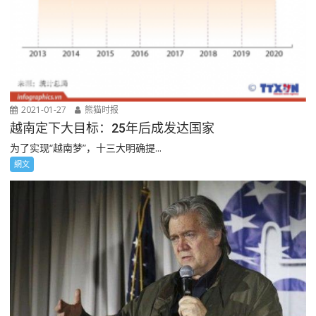
2021-01-27
熊猫时报
越南定下大目标：25年后成发达国家
为了实现“越南梦”，十三大明确提...
網文