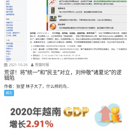
2021-10-26
熊猫时报
荒谬！将“统一”和“民主”对立，刘仲敬“诸夏论”的逻
辑陷
作者：狄望 林子大了，什么样的鸟...
網文