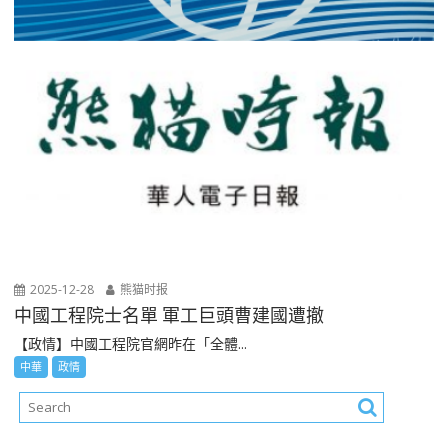
2025-12-28
熊猫时报
中國工程院士名單 軍工巨頭曹建國遭撤
【政情】中國工程院官網昨在「全體...
中華
政情