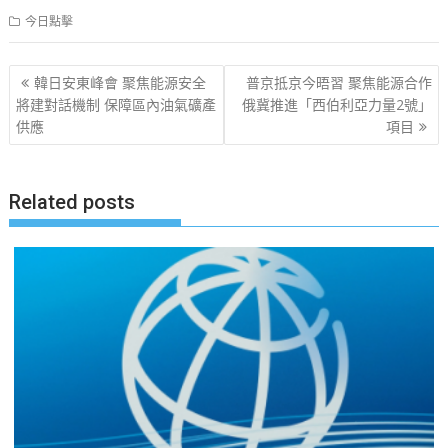
今日點擊
文
韓日安東峰會 聚焦能源安全
普京抵京今晤習 聚焦能源合作
章
將建對話機制 保障區內油氣礦產
俄冀推進「西伯利亞力量2號」
供應
項目
导
航
Related posts