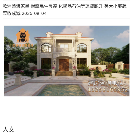
歐洲熱浪乾旱 衝擊民生農產 化學品石油等運費飈升 英大小麥蔬
菜收成減
2026-08-04
人文