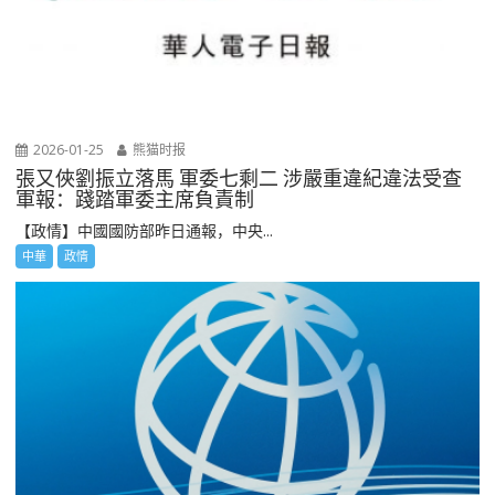
2026-01-25
熊猫时报
張又俠劉振立落馬 軍委七剩二 涉嚴重違紀違法受查
軍報：踐踏軍委主席負責制
【政情】中國國防部昨日通報，中央...
中華
政情