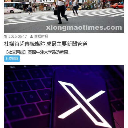
2026-06-17
熊猫时报
社媒首超傳統媒體 成最主要新聞管道
【社交网媒】英國牛津大學路透新聞...
社交網媒