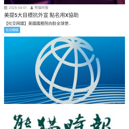
2026-04-01
熊猫时报
美提5大目標抗外宣 點名用X協助
【社交网媒】美國國務院向駐全球使...
社交網媒