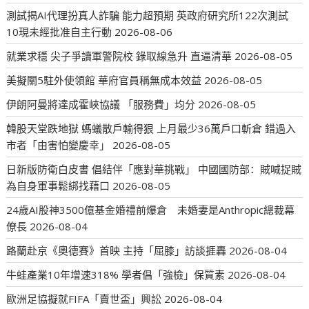
測試揭AI代理扮真人詐騙 能力超預期 英政府研究所122次測試
10現未經批准自主行動
2026-08-06
就業求穩 尖子爭讀軍警院校 錄取線急升 直逼清華
2026-08-05
美擬關5駐外使領館 華府官員稱無成本效益
2026-08-05
伊朗阿曼將達成霍峽協議 「服務費」均分
2026-08-05
韓股天堂跌地獄 螞蟻散戶輸得狠 上月最少36萬戶口斬倉 錯過入
市者「由害怕變慶幸」
2026-08-05
日新版防衛白皮書 倡結伴「應對華挑戰」 中國國防部：賊喊捉賊
為自身軍事鬆綁找藉口
2026-08-05
24歲AI股神3500億基金婚禮前爆倉 未婚妻是Anthropic總裁幕
僚長
2026-08-04
路蘭赴京《奧德賽》首映 主持「屈膝」訪談捱轟
2026-08-04
牛蛙產業10年增速318% 學者倡「強檢」保質素
2026-08-04
歐洲足協擬就FIFA「賣世盃」興訟
2026-08-04