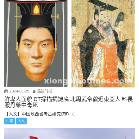
2024-03-29
熊猫时报
鮮卑人面貌 CT掃描揭謎底 北周武帝貌近東亞人 料長
服丹藥中毒死
【人文】中国陜西省考古研究院昨（...
中華
人文