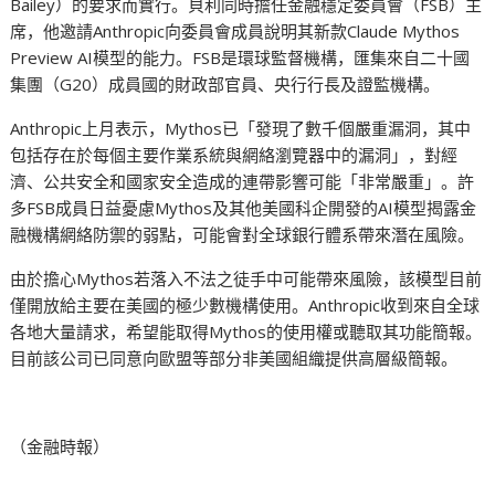
Bailey）的要求而實行。貝利同時擔任金融穩定委員會（FSB）主
席，他邀請Anthropic向委員會成員說明其新款Claude Mythos
Preview AI模型的能力。FSB是環球監督機構，匯集來自二十國
集團（G20）成員國的財政部官員、央行行長及證監機構。
Anthropic上月表示，Mythos已「發現了數千個嚴重漏洞，其中
包括存在於每個主要作業系統與網絡瀏覽器中的漏洞」，對經
濟、公共安全和國家安全造成的連帶影響可能「非常嚴重」。許
多FSB成員日益憂慮Mythos及其他美國科企開發的AI模型揭露金
融機構網絡防禦的弱點，可能會對全球銀行體系帶來潛在風險。
由於擔心Mythos若落入不法之徒手中可能帶來風險，該模型目前
僅開放給主要在美國的極少數機構使用。Anthropic收到來自全球
各地大量請求，希望能取得Mythos的使用權或聽取其功能簡報。
目前該公司已同意向歐盟等部分非美國組織提供高層級簡報。
（金融時報）