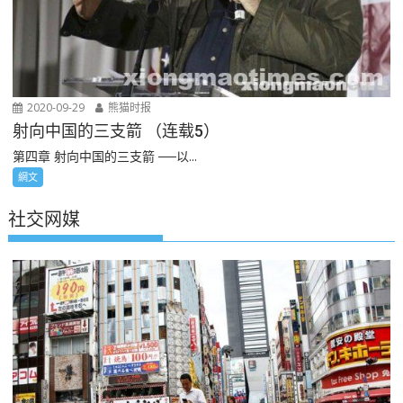
2020-09-29
熊猫时报
射向中国的三支箭 （连载5）
第四章 射向中国的三支箭 ──以...
網文
社交网媒