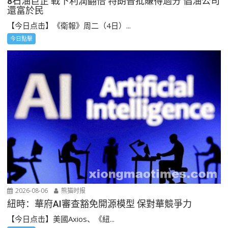
8石油巨企 戰下利潤翻倍 特朗普批賺得過分 倡油公司
還富於民
【今日点击】《衛報》周二（4日）...
今日點擊
2026-08-06
熊猫时报
紐時：華府AI審查豁免開源模型 保對華競爭力
【今日点击】美國Axios、《紐...