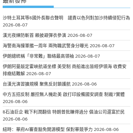
最新發佈
沙特土耳其等8國外長聯合聲明 譴責以色列對加沙持續侵犯行為
2026-08-07
漢光夜練防斬首 賴披避彈衣參演
2026-08-07
海警南海撞軍艦一周年 兩殉職武警身分曝光
2026-08-07
伊朗總統稱「非常難」聯絡最高領袖
2026-08-07
伊朗阿曼敲定霍峽航道坐標 美受制 商船進出皆經伊領海 收費安
排癥結難解
2026-08-07
台漢光演習擴規模 聚焦反封鎖護航
2026-08-06
中方五招反制 嚴控無人機赴美 啟打印設備國安調查 制裁7實體
2026-08-06
8石油巨企 戰下利潤翻倍 特朗普批賺得過分 倡油公司還富於民
2026-08-06
紐時：華府AI審查豁免開源模型 保對華競爭力
2026-08-06