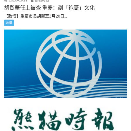
2026-03-21
熊猫时报
胡衡華任上被查 重慶：剷「袍哥」文化
【政情】重慶市長胡衡華3月20日...
政情