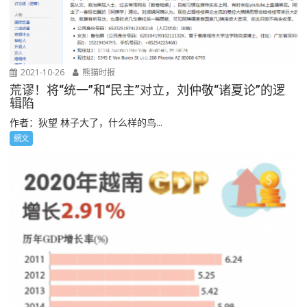
2021-10-26
熊猫时报
荒谬！将“统一”和“民主”对立，刘仲敬“诸夏论”的逻
辑陷
作者：狄望 林子大了，什么样的鸟...
網文