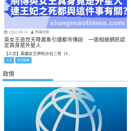
2022-09-13
熊猫时报
英女王逝世天降異象引爆都市傳說 一張相被網民認
定真身是外星人
【人文】英國女王伊利沙白二世（E...
人文
今日點擊
政情