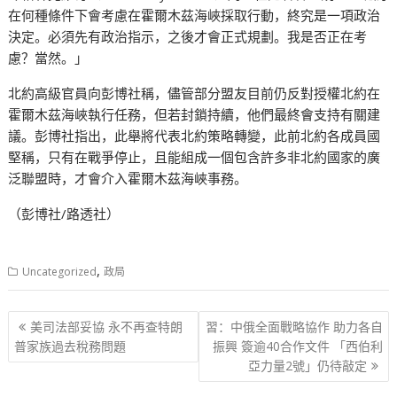
在何種條件下會考慮在霍爾木茲海峽採取行動，終究是一項政治
決定。必須先有政治指示，之後才會正式規劃。我是否正在考
慮？當然。」
北約高級官員向彭博社稱，儘管部分盟友目前仍反對授權北約在
霍爾木茲海峽執行任務，但若封鎖持續，他們最終會支持有關建
議。彭博社指出，此舉將代表北約策略轉變，此前北約各成員國
堅稱，只有在戰爭停止，且能組成一個包含許多非北約國家的廣
泛聯盟時，才會介入霍爾木茲海峽事務。
（彭博社/路透社）
,
Uncategorized
政局
文
美司法部妥協 永不再查特朗
習：中俄全面戰略協作 助力各自
章
普家族過去稅務問題
振興 簽逾40合作文件 「西伯利
亞力量2號」仍待敲定
导
航