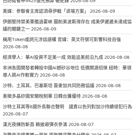
日防衛省申4423億元預算 破紀錄
2026-08-09
美媒：參聯會主席認須尋伊戰「退場方案」
2026-08-09
伊朗堅持禁美軍艦過霍峽 圖削美波斯灣存在 成美伊遲遲未達成協
議的關鍵之一
2026-08-09
稱用Token或詞元涉話語權 官媒：英文符號可影響科技自強
2026-08-08
經濟學人：華AI投資不足美一成 效能追美前沿九成
2026-08-08
非洲各国開發者轉投中國AI撼矽谷地位 低價開源招徠 紐時：華領
導人將AI作軟實力
2026-08-08
沙特、土耳其、巴基斯坦 簽麥加共同防務協議
2026-08-08
美徵多晶矽國安關稅制華 日韓台獲優待
2026-08-08
沙特土耳其等8國外長聯合聲明 譴責以色列對加沙持續侵犯行為
2026-08-07
漢光夜練防斬首 賴披避彈衣參演
2026-08-07
海警南海撞軍艦一周年 兩殉職武警身分曝光
2026-08-07