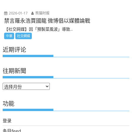
2026-01-17
熊猫时报
禁言羅永浩賈國龍 微博倡以媒體論戰
【社交网媒】因「預製菜風波」導致...
中華
社交網媒
近期评论
往期新聞
往
期
新
功能
聞
登录
条目feed