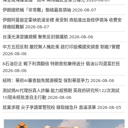
伊朗總統稱「非常難」聯絡最高領袖
2026-08-07
伊朗阿曼敲定霍峽航道坐標 美受制 商船進出皆經伊領海 收費安
排癥結難解
2026-08-07
台漢光演習擴規模 聚焦反封鎖護航
2026-08-06
中方五招反制 嚴控無人機赴美 啟打印設備國安調查 制裁7實體
2026-08-06
8石油巨企 戰下利潤翻倍 特朗普批賺得過分 倡油公司還富於民
2026-08-06
紐時：華府AI審查豁免開源模型 保對華競爭力
2026-08-06
測試揭AI代理扮真人詐騙 能力超預期 英政府研究所122次測試
10現未經批准自主行動
2026-08-06
就業求穩 尖子爭讀軍警院校 錄取線急升 直逼清華
2026-08-05