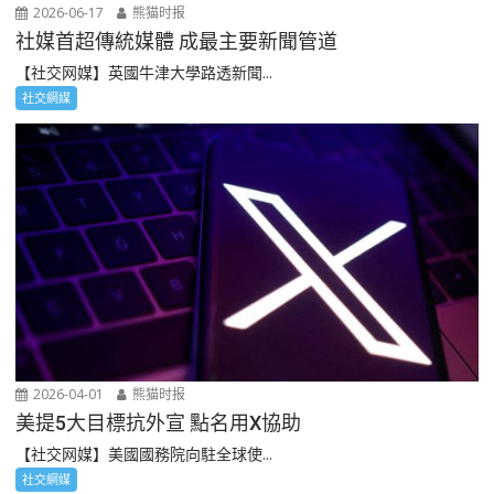
2026-06-17
熊猫时报
社媒首超傳統媒體 成最主要新聞管道
【社交网媒】英國牛津大學路透新聞...
社交網媒
2026-04-01
熊猫时报
美提5大目標抗外宣 點名用X協助
【社交网媒】美國國務院向駐全球使...
社交網媒