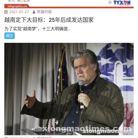
2021-01-27
熊猫时报
越南定下大目标：25年后成发达国家
为了实现“越南梦”，十三大明确提...
網文