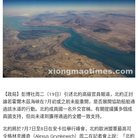
【政局】彭博社周二（19日）引述北約高級官員報道，北約正討
論若霍爾木茲海峽在7月初或之前未能重開，是否展開協助船舶通
過該水道的行動。北約成員國一名外交官稱，有關提議獲多個成
員國支持，但尚未達到獲得通過的全體一致支持。
北約將於7月7日至8日在安卡拉舉行峰會，北約歐洲盟軍最高司
令格林克維奇（Alexus Grynkewich）周二在記者會上說：「北約