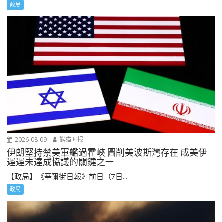
政局
2026-08-09
熊猫时报
伊朗堅持禁美軍艦過霍峽 圖削美波斯灣存在 成美伊
遲遲未達成協議的關鍵之一
【政局】《華爾街日報》前日（7日...
政局