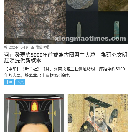
2024-10-19
熊猫时报
河南發現約5000年前或為古國君主大墓 為研究文明
起源提供新樣本
【中华】《新華社》消息，河南永城王莊遺址發現一座距今約5000
年的大墓，該墓葬出土遺物350餘件...
中華
人文