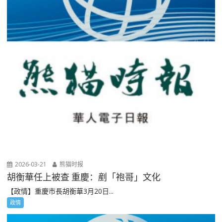
2026-03-21
熊猫时报
胡衡華任上被查 重慶：剷「袍哥」文化
【政情】重慶市長胡衡華3月20日...
政情