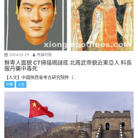
2024-03-29
熊猫时报
鮮卑人面貌 CT掃描揭謎底 北周武帝貌近東亞人 料長
服丹藥中毒死
【人文】中国陜西省考古研究院昨（...
中華
人文