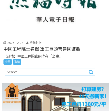
2025-12-28
熊猫时报
中國工程院士名單 軍工巨頭曹建國遭撤
【政情】中國工程院官網昨在「全體...
中華
政情