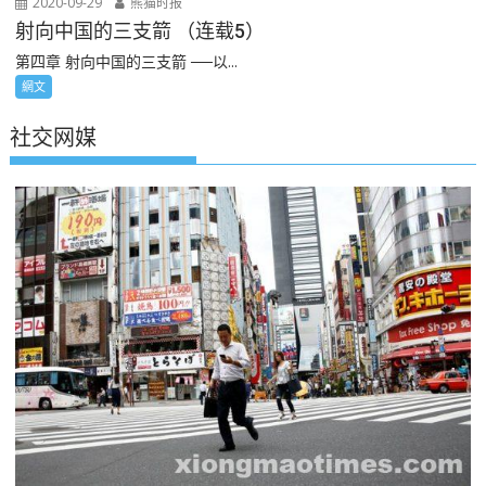
2020-09-29
熊猫时报
射向中国的三支箭 （连载5）
第四章 射向中国的三支箭 ──以...
網文
社交网媒