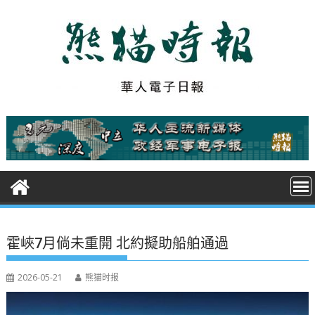
S
k
i
p
t
o
c
o
n
t
e
n
t
霍峽7月倘未重開 北約擬助船舶通過
2026-05-21
熊猫时报