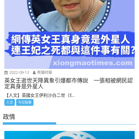
2022-09-13
熊猫时报
英女王逝世天降異象引爆都市傳說 一張相被網民認
定真身是外星人
【人文】英國女王伊利沙白二世（E...
人文
今日點擊
政情