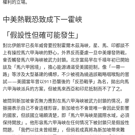
權利的立場。
中美熱戰恐致成下一霍峽
「假設性但確可能發生」
對比伊朗早已長年威脅要控制霍爾木茲海峽，星、馬、印都談不
上有操控馬六甲海峽的野心，外界反而憂慮一旦中美爆發熱戰，
會否觸發馬六甲海峽被武力封鎖。北京當局早在千禧年初已開始
談及「馬六甲困境」，擔心能源通道受美國扼制，像「一帶一
路」等涉及大型基建的構想，不少被視為繞過該戰略咽喉點的嘗
試——美國當年曾以911恐襲後的「反恐戰爭」為名，拋出向馬
六甲海峽派兵的方案，但被馬來西亞和印尼抵制而不了了之。
被問到新加坡會否無力應對在馬六甲海峽被武力封鎖的情况，廖
振揚表示自己不會這樣形容，新加坡也不會是唯一會因此受影響
的國家，但該國立場頗清楚，即「馬六甲海峽是國際水域，必須
保持開放」。他形容馬六甲海峽在任何情况下被封鎖只是假設性
問題，「我們以往未曾經歷」，但倘若成真將為新加坡帶來難