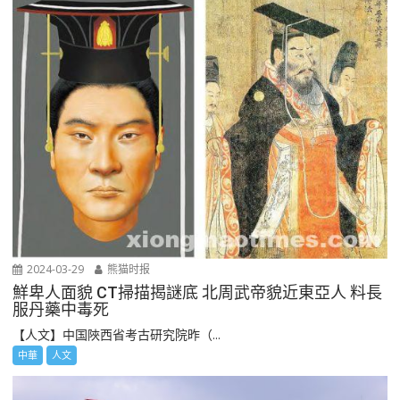
2024-03-29
熊猫时报
鮮卑人面貌 CT掃描揭謎底 北周武帝貌近東亞人 料長
服丹藥中毒死
【人文】中国陜西省考古研究院昨（...
中華
人文