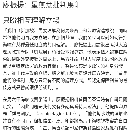
廖振揚：星無意批判馬印
只盼相互理解立場
「我們（新加坡）需要理解為何馬來西亞和印尼會這樣說，同時
希望他們明白我方立場，在那個基礎上我們至少可以對如何管控
海峽有某種最低限度的共同理解。」廖振揚上月訪港出席港大治
理與政策學院「創院周」時接受本報專訪，他表示個人認為在應
否跟伊朗外交接觸的問題上，馬方評論「很大程度上跟國內政治
或以至特定政黨的政治有關」，努魯依莎是以政黨領袖身分發
言，並非代表政府立場，總之新加坡無意評論馬方決定，「這是
他們的權利，馬方只是有不同的處理方式，即認定保障利益的最
佳方式是嘗試跟伊朗談判」。
在馬六甲海峽收費爭議上，廖振揚指出普爾巴亞當時有自稱是開
玩笑，「因此問題是我們要有多認真看待其說法」。他提醒印尼
是「群島國家」（archipelagic state），「他們對水域的理解也
許會有不同」，但相信星、馬、印都將馬六甲海峽視為容許自由
航行的國際海峽，而星、馬皆承認印尼作為群島國家及擁有相應