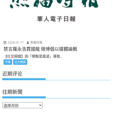
2026-01-17
熊猫时报
禁言羅永浩賈國龍 微博倡以媒體論戰
【社交网媒】因「預製菜風波」導致...
中華
社交網媒
近期评论
往期新聞
往
期