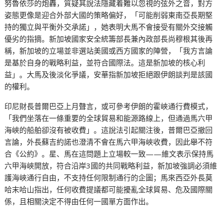
努魯依莎的炮轟，質疑其說法隱藏着難以忽視的弦外之音，對方
姿態更像是迎合外部大國的策略偏好，「可能削弱東南亞長期堅
持的獨立與平衡外交承諾」，她表明大馬不會接受有關外交接觸
優劣的指摘。新加坡國家安全統籌部長兼內政部長尚穆根其後再
稱，新加坡的立場並非選站美國或西方國家的陣營，「我方言論
是基於自身的戰略利益，並符合國際法。這是新加坡的核心利
益」。大馬及後淡化爭議，安華指新加坡拒絕跟伊朗談判是該國
的權利。
印尼財長普爾巴亞上月聲言，或可參考伊朗的霍峽通行費模式，
「我們坐落在一條重要的全球貿易和能源路線上，但通過馬六甲
海峽的船舶卻沒有被收費」。這說法引起關注後，普爾巴亞撤回
言論，外長蘇吉約諾也澄清不會在馬六甲海峽收費，因此舉不符
合《公約》。星、馬在這問題上立場較一致——維文表示保持馬
六甲海峽開放，符合沿岸3國的共同戰略利益，新加坡強調必須維
護海峽通行自由，不支持任何限制通行的企圖；馬來西亞外長莫
哈末哈山指出，任何收費提議都可能擾亂全球貿易、危及國際關
係，且相關決定不得由任何一國單方面作出。