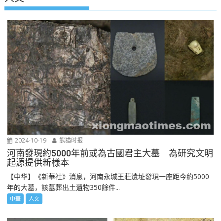
2024-10-19
熊猫时报
河南發現約5000年前或為古國君主大墓 為研究文明
起源提供新樣本
【中华】《新華社》消息，河南永城王莊遺址發現一座距今約5000
年的大墓，該墓葬出土遺物350餘件...
中華
人文