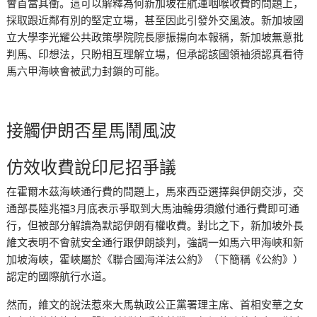
會首當其衝。這可以解釋為何新加坡在航運咽喉收費的問題上，
採取跟近鄰有別的堅定立場，甚至因此引發外交風波。新加坡國
立大學李光耀公共政策學院院長廖振揚向本報稱，新加坡無意批
判馬、印想法，只盼相互理解立場，但承認該國領袖須認真看待
馬六甲海峽會被武力封鎖的可能。
接觸伊朗否星馬鬧風波
仿效收費說印尼招爭議
在霍爾木茲海峽通行費的問題上，馬來西亞選擇與伊朗交涉，交
通部長陸兆福3月底表示爭取到大馬油輪毋須繳付通行費即可通
行，但被部分解讀為默認伊朗有權收費。對比之下，新加坡外長
維文表明不會就安全通行跟伊朗談判，強調一如馬六甲海峽和新
加坡海峽，霍峽屬於《聯合國海洋法公約》（下簡稱《公約》）
認定的國際航行水道。
然而，維文的說法惹來大馬執政公正黨署理主席、首相安華之女