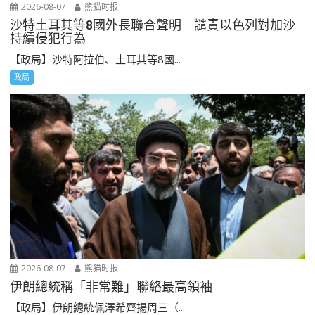
2026-08-07
熊猫时报
沙特土耳其等8國外長聯合聲明 譴責以色列對加沙
持續侵犯行為
【政局】沙特阿拉伯、土耳其等8國...
政局
2026-08-07
熊猫时报
伊朗總統稱「非常難」聯絡最高領袖
【政局】伊朗總統佩澤希齊揚周三（...