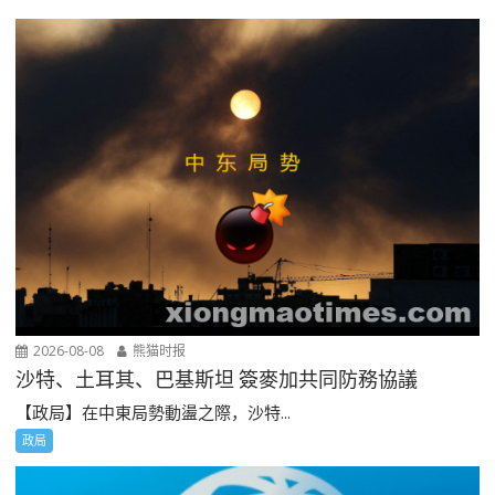
2026-08-08
熊猫时报
沙特、土耳其、巴基斯坦 簽麥加共同防務協議
【政局】在中東局勢動盪之際，沙特...
政局