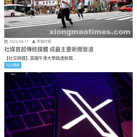
2026-06-17
熊猫时报
社媒首超傳統媒體 成最主要新聞管道
【社交网媒】英國牛津大學路透新聞...
社交網媒