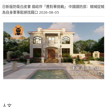
日新版防衛白皮書 倡結伴「應對華挑戰」 中國國防部：賊喊捉賊
為自身軍事鬆綁找藉口
2026-08-05
人文