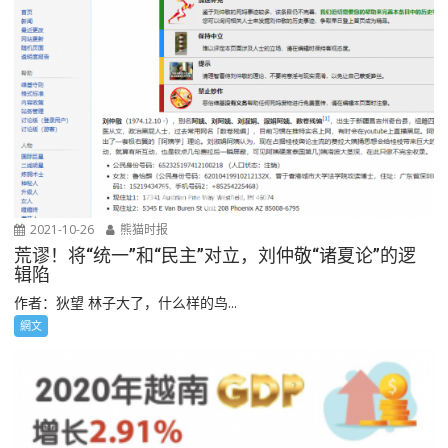
2021-10-26
熊猫时报
荒谬！将“统一”和“民主”对立，刘仲敬“诸夏论”的逻
辑陷
作者：狄望 林子大了，什么样的鸟...
網文