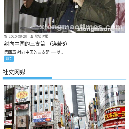
2020-09-29
熊猫时报
射向中国的三支箭 （连载5）
第四章 射向中国的三支箭 ──以...
網文
社交网媒