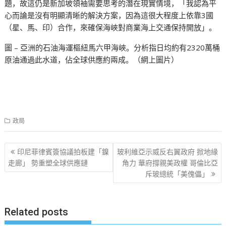
題，故這仍是新加坡領袖需要思考的潛在現實情境，「我認為平
心而論是沒有明顯清晰的解決方案，因為這很大程度上依靠3國
（星、馬、印）合作，來確保海峽對商業海上交通保持開放」。
圖 – 亞洲的石油海運樞紐馬六甲海峽。分析指日均約有2320萬桶
原油通過此水道，佔全球供應約兩成。（網上圖片）
政局
文
印尼菲律賓簽協議拍板建「鎳
玻利維亞示威反右翼政府 掀地緣
章
走廊」 勢重塑全球供應鏈
角力 華府撐親美政權 哥倫比亞
斥玻總統「美傀儡」
导
航
Related posts