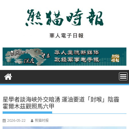
S
k
i
p
t
o
c
o
n
t
e
n
t
星學者談海峽外交暗湧 運油要道「封喉」陰霾
霍爾木茲觀照馬六甲
2026-05-22
熊猫时报