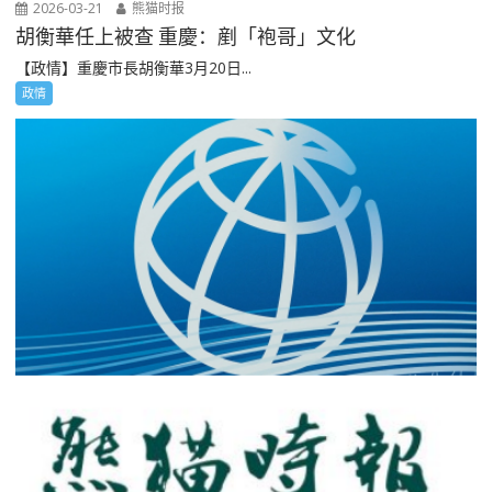
2026-03-21
熊猫时报
胡衡華任上被查 重慶：剷「袍哥」文化
【政情】重慶市長胡衡華3月20日...
政情