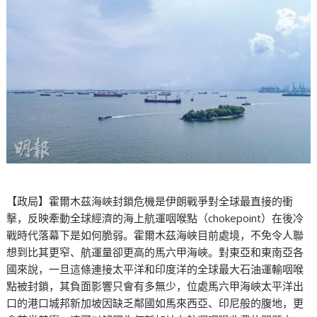
【政局】霍爾木茲海峽封鎖危機是伊朗戰爭對全球最直接的衝
擊，反映牽動全球經濟的海上航運咽喉點（chokepoint）在後冷
戰時代落幕下是如何脆弱。霍爾木茲海峽目前處境，不免令人聯
想到比其更窄、航運量卻更高的馬六甲海峽。對東亞和東南亞各
國來說，一旦這條連接太平洋和印度洋的全球最大石油運輸咽喉
點被封鎖，其負面影響只會有多無少，位處馬六甲海峽太平洋出
口的港口城邦新加坡因缺乏鄰國如馬來西亞、印尼般的腹地，更