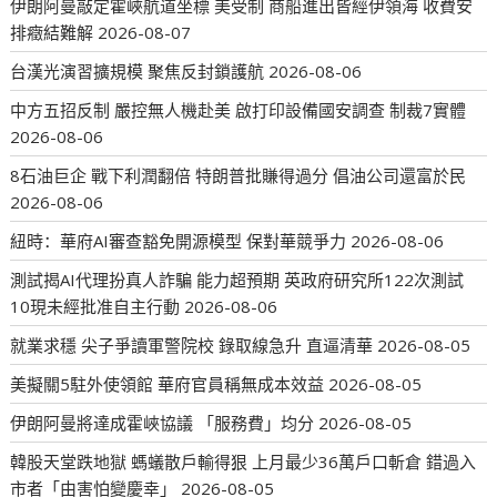
伊朗阿曼敲定霍峽航道坐標 美受制 商船進出皆經伊領海 收費安
排癥結難解
2026-08-07
台漢光演習擴規模 聚焦反封鎖護航
2026-08-06
中方五招反制 嚴控無人機赴美 啟打印設備國安調查 制裁7實體
2026-08-06
8石油巨企 戰下利潤翻倍 特朗普批賺得過分 倡油公司還富於民
2026-08-06
紐時：華府AI審查豁免開源模型 保對華競爭力
2026-08-06
測試揭AI代理扮真人詐騙 能力超預期 英政府研究所122次測試
10現未經批准自主行動
2026-08-06
就業求穩 尖子爭讀軍警院校 錄取線急升 直逼清華
2026-08-05
美擬關5駐外使領館 華府官員稱無成本效益
2026-08-05
伊朗阿曼將達成霍峽協議 「服務費」均分
2026-08-05
韓股天堂跌地獄 螞蟻散戶輸得狠 上月最少36萬戶口斬倉 錯過入
市者「由害怕變慶幸」
2026-08-05