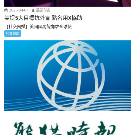
2026-04-01
熊猫时报
美提5大目標抗外宣 點名用X協助
【社交网媒】美國國務院向駐全球使...
社交網媒