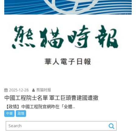
2025-12-28
熊猫时报
中國工程院士名單 軍工巨頭曹建國遭撤
【政情】中國工程院官網昨在「全體...
中華
政情