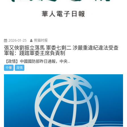
2026-01-25
熊猫时报
張又俠劉振立落馬 軍委七剩二 涉嚴重違紀違法受查
軍報：踐踏軍委主席負責制
【政情】中國國防部昨日通報，中央...
中華
政情