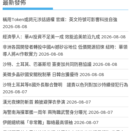
最新發佈
稱用Token或詞元涉話語權 官媒：英文符號可影響科技自強
2026-08-08
經濟學人：華AI投資不足美一成 效能追美前沿九成
2026-08-08
非洲各国開發者轉投中國AI撼矽谷地位 低價開源招徠 紐時：華領
導人將AI作軟實力
2026-08-08
沙特、土耳其、巴基斯坦 簽麥加共同防務協議
2026-08-08
美徵多晶矽國安關稅制華 日韓台獲優待
2026-08-08
沙特土耳其等8國外長聯合聲明 譴責以色列對加沙持續侵犯行為
2026-08-07
漢光夜練防斬首 賴披避彈衣參演
2026-08-07
海警南海撞軍艦一周年 兩殉職武警身分曝光
2026-08-07
伊朗總統稱「非常難」聯絡最高領袖
2026-08-07