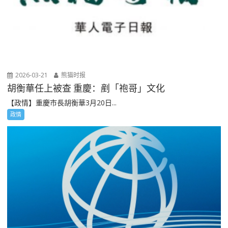
2026-03-21
熊猫时报
胡衡華任上被查 重慶：剷「袍哥」文化
【政情】重慶市長胡衡華3月20日...
政情