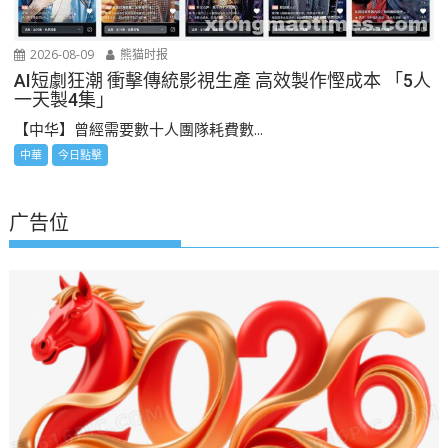
2026-08-09
熊猫时报
AI短劇狂潮 衝擊傳統影視生產 高效製作慳成本 「5人
一天製4集」
【中华】曾經需要數十人團隊耗費數...
中華
今日點擊
广告位