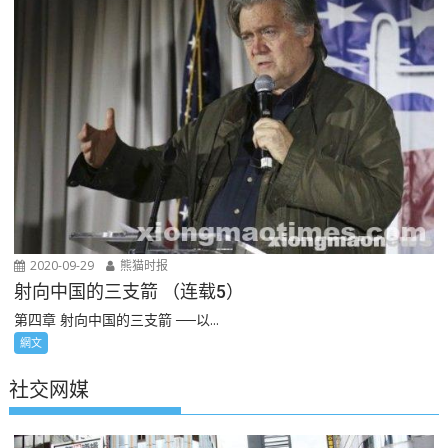
2020-09-29
熊猫时报
射向中国的三支箭 （连载5）
第四章 射向中国的三支箭 ──以...
網文
社交网媒