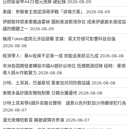
日防衛省申4423億元預算 破紀錄
2026-08-09
美媒：參聯會主席認須尋伊戰「退場方案」
2026-08-09
伊朗堅持禁美軍艦過霍峽 圖削美波斯灣存在 成美伊遲遲未達成協
議的關鍵之一
2026-08-09
稱用Token或詞元涉話語權 官媒：英文符號可影響科技自強
2026-08-08
經濟學人：華AI投資不足美一成 效能追美前沿九成
2026-08-08
非洲各国開發者轉投中國AI撼矽谷地位 低價開源招徠 紐時：華領
導人將AI作軟實力
2026-08-08
沙特、土耳其、巴基斯坦 簽麥加共同防務協議
2026-08-08
美徵多晶矽國安關稅制華 日韓台獲優待
2026-08-08
沙特土耳其等8國外長聯合聲明 譴責以色列對加沙持續侵犯行為
2026-08-07
漢光夜練防斬首 賴披避彈衣參演
2026-08-07