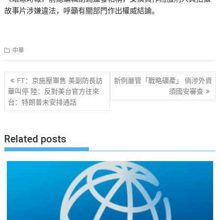
故事片涉嫌違法，呼籲有關部門作出權威結論。
中華
文
FT：京施壓軍售 美副防長訪
新例嚴管「戰略礦產」 倘涉外資
章
華叫停 陸：反對美台官方往來
須國安審查
台：特朗普未安排通話
导
航
Related posts