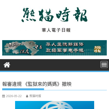
S
k
i
p
t
o
c
o
n
t
e
n
t
報審違規 《監獄來的媽媽》撤映
2026-05-22
熊猫时报