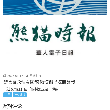
2026-01-17
熊猫时报
禁言羅永浩賈國龍 微博倡以媒體論戰
【社交网媒】因「預製菜風波」導致...
中華
社交網媒
近期评论