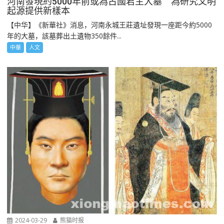
河南發現約5000年前或為古國君主大墓 為研究文明
起源提供新樣本
【中华】《新華社》消息，河南永城王莊遺址發現一座距今約5000
年的大墓，該墓葬出土遺物350餘件...
中華
人文
2024-03-29
熊猫时报