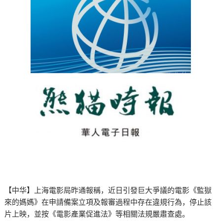
【中华】上海電影局昨通報稱，近日引發巨大爭議的電影《監獄
來的媽媽》在申請備案立項及報審過程中存在違規行為，停止該
片上映，並按《電影產業促進法》等相關法規嚴肅查處。