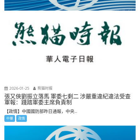
2026-01-25
熊猫时报
張又俠劉振立落馬 軍委七剩二 涉嚴重違紀違法受查
軍報：踐踏軍委主席負責制
【政情】中國國防部昨日通報，中央...
中華
政情