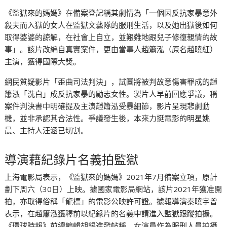
《監獄來的媽媽》在備案登記稱其劇情為「一個因反抗家暴意外
殺夫而入獄的女人在監獄文藝隊的服刑生活，以及她出獄後如何
取得婆婆的諒解，在社會上自立，並艱難地跟兒子修復親情的故
事」。該片改編自真實案件，更由當事人趙簫泓（原名趙曉紅）
主演，獲得國際大獎。
網民質疑影片「歪曲司法判決」，試圖將被判故意傷害罪成的趙
簫泓「洗白」成反抗家暴的勵志女性。製片人早前回應爭議，稱
案件判決書中明確提及主演趙簫泓受暴細節，影片呈現悲劇動
機，並非承認其合法性。爭議發生後，本來力挺電影的明星姚
晨、主持人​汪涵已切割。
導演藉紀錄片名義拍監獄
上海電影局表示，《監獄來的媽媽》2021年7月備案立項，原計
劃下周六（30日）上映。據國家電影局網站，該片2021年獲准開
拍，亦取得俗稱「龍標」的電影公映許可證。據報導演秦曉宇曾
表示，在趙簫泓獲釋前以紀錄片的名義申請進入監獄跟蹤拍攝。
《環球時報》前總編輯胡錫進發帖稱，女演員作為服刑人員拍攝