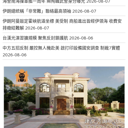
海警南海撞軍艦一周年 兩殉職武警身分曝光
2026-08-07
伊朗總統稱「非常難」聯絡最高領袖
2026-08-07
伊朗阿曼敲定霍峽航道坐標 美受制 商船進出皆經伊領海 收費安
排癥結難解
2026-08-07
台漢光演習擴規模 聚焦反封鎖護航
2026-08-06
中方五招反制 嚴控無人機赴美 啟打印設備國安調查 制裁7實體
2026-08-06