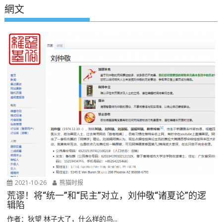
網文
2021-10-26
熊猫时报
荒谬！将“统一”和“民主”对立，刘仲敬“诸夏论”的逻
辑陷
作者：狄望 林子大了，什么样的鸟...