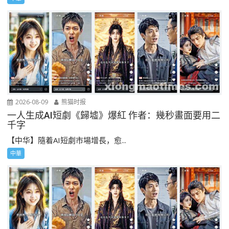
2026-08-09
熊猫时报
一人生成AI短劇《歸墟》爆紅 作者：幾秒畫面要用二
千字
【中华】隨着AI短劇市場增長，愈...
中華