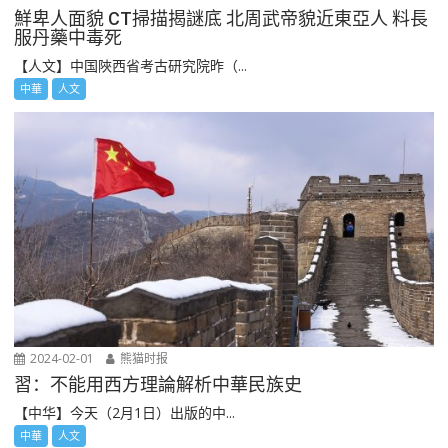
鮮卑人面貌 CT掃描揭謎底 北周武帝貌近東亞人 料長
服丹藥中毒死
【人文】中国陜西省考古研究院昨（...
中華
人文
2024-02-01
熊猫时报
習：不能用西方理論解析中華民族史
【中华】今天（2月1日）出版的中...
中華
人文