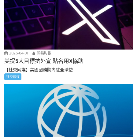
2026-04-01
熊猫时报
美提5大目標抗外宣 點名用X協助
【社交网媒】美國國務院向駐全球使...
社交網媒