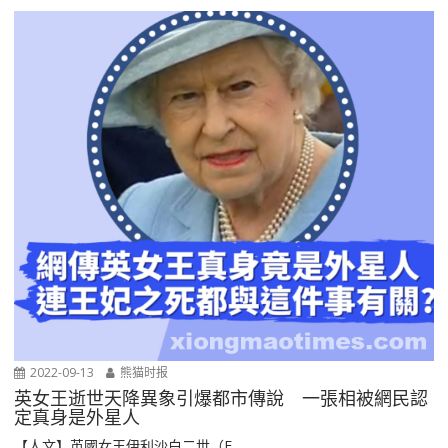
2022-09-13
熊猫时报
英女王逝世天降異象引爆都市傳說 一張相被網民認
定真身是外星人
【人文】英國女王伊利沙白二世（E...