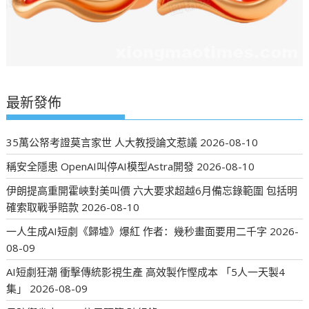
最新發佈
35萬公帑考證莫言家世 人大教授論文惹議
2026-08-10
稱安全隱患 OpenAI叫停AI模型Astra開發
2026-08-10
伊朗提高重開霍峽對美叫價 六大要求超越6月備忘錄範圍 包括明
確索取戰爭賠款
2026-08-10
一人生成AI短劇《歸墟》爆紅 作者：幾秒畫面要用二千字
2026-
08-09
AI短劇狂潮 衝擊傳統影視生產 高效製作慳成本 「5人一天製4
集」
2026-08-09